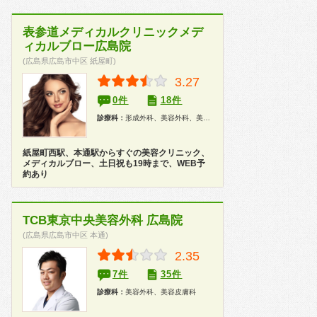
表参道メディカルクリニックメデ
ィカルブロー広島院
(広島県広島市中区 紙屋町)
3.27
0件
18件
診療科：
形成外科、美容外科、美容皮膚科
紙屋町西駅、本通駅からすぐの美容クリニック、
メディカルブロー、土日祝も19時まで、WEB予
約あり
TCB東京中央美容外科 広島院
(広島県広島市中区 本通)
2.35
7件
35件
診療科：
美容外科、美容皮膚科