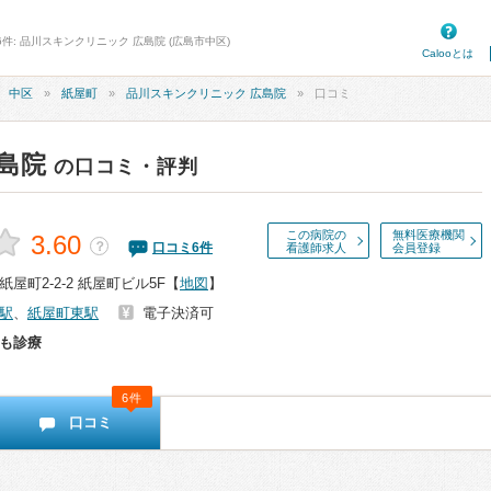
6件: 品川スキンクリニック 広島院 (広島市中区)
Calooとは
中区
紙屋町
品川スキンクリニック 広島院
口コミ
島院
の口コミ・評判
この病院の
無料医療機関
3.60
？
口コミ
6
件
看護師求人
会員登録
屋町2-2-2 紙屋町ビル5F
【
地図
】
駅
、
紙屋町東駅
電子決済可
も診療
6件
口コミ