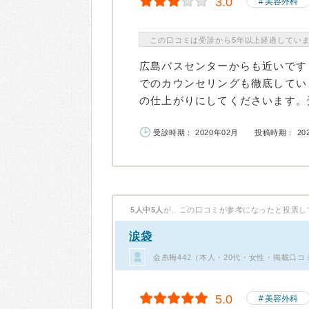
3.0
美容外科
この口コミは受診から5年以上経過してい
広島バスセンターからも近いです
でのカウンセリングも徹底してい
の仕上がりにしてくださいます。受
受診時期： 2020年02月
投稿時期： 20
5人中5人
が、この口コミが参考になったと投票し
涙袋
金糸梅442（本人・20代・女性・掲載口コ
5.0
美容外科