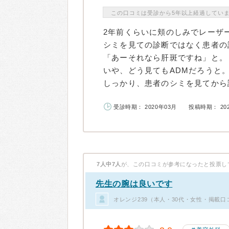
この口コミは受診から5年以上経過してい
2年前くらいに頬のしみでレーザ
シミを見ての診断ではなく患者の
「あーそれなら肝斑ですね」と。
いや、どう見てもADMだろうと
しっかり、患者のシミを見てから診.
受診時期： 2020年03月
投稿時期： 20
7人中7人
が、この口コミが参考になったと投票し
先生の腕は良いです
オレンジ239（本人・30代・女性・掲載口