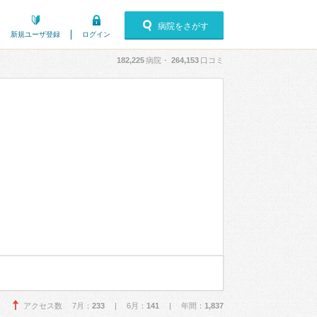
病院をさがす
新規ユーザ登録
ログイン
182,225
病院・
264,153
口コミ
アクセス数 7月：
233
| 6月：
141
| 年間：
1,837