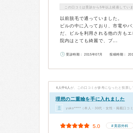
この口コミは受診から5年以上経過してい
以前脱毛で通っていました。
ビルの中に入っており、市電やバ
だ、ビルを利用される他の方もエ
院内はとても綺麗で、プ...
受診時期： 2015年07月
投稿時期： 20
6人中6人
が、この口コミが参考になったと投票し
理想の二重瞼を手に入れました
yuko*****（本人・30代・女性・掲載口コ
5.0
美容外科