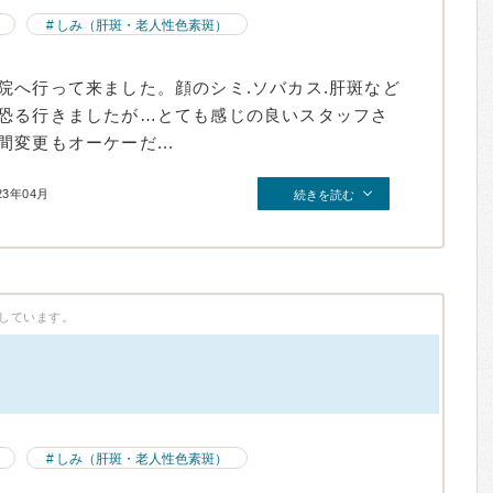
しみ（肝斑・老人性色素斑）
院へ行って来ました。顔のシミ.ソバカス.肝斑など
恐る行きましたが…とても感じの良いスタッフさ
変更もオーケーだ...
23年04月
続きを読む
しています。
）
しみ（肝斑・老人性色素斑）