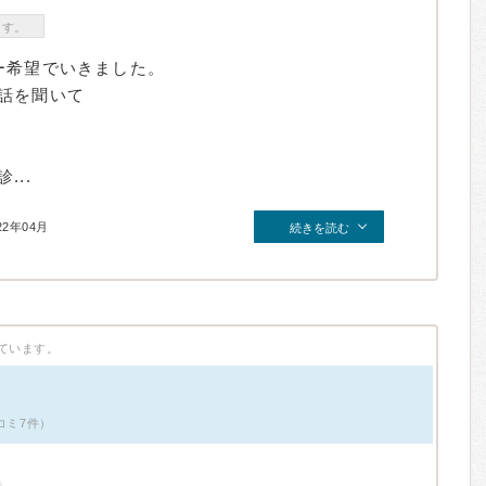
ます。
ー希望でいきました。
話を聞いて
。
..
22年04月
続きを読む
ています。
コミ7件）