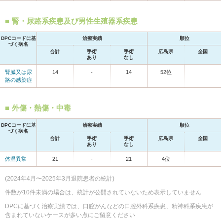
腎・尿路系疾患及び男性生殖器系疾患
DPCコードに基
治療実績
順位
づく病名
合計
手術
手術
広島県
全国
あり
なし
腎臓又は尿
14
-
14
52位
路の感染症
外傷・熱傷・中毒
DPCコードに基
治療実績
順位
づく病名
合計
手術
手術
広島県
全国
あり
なし
体温異常
21
-
21
4位
(2024年4月〜2025年3月退院患者の統計)
件数が10件未満の場合は、統計が公開されていないため表示していません
DPCに基づく治療実績では、口腔がんなどの口腔外科系疾患、精神科系疾患が
含まれていないケースが多い点にご留意ください