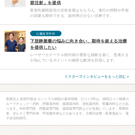
節注射」を提供
変形性膝関節症の症状改善はもちろん、進行の抑制や手術
の回避も期待できる、副作用の少ない治療です。
心臓血管外科
下肢静脈瘤の悩みに向き合い、期待を超える治療
を提供したい
レーザーカテーテル焼灼術の豊富な経験を基に、患者さま
が悩んでいるポイントの確実な解消を目指します。
ドクターズインタビューをもっと読む »
医療法人 財団竹政会 セントラル病院の基本情報、口コミ3件は、病院口コミ検索カ
ルーでチェック！内科、呼吸器内科、循環器内科、消化器内科、腎臓内科などがあ
ります。外科専門医、呼吸器専門医、循環器専門医などが在籍しています。禁煙外
来、ぜんそく専門外来、甲状腺外来などがあります。土曜日診察・駐車場あり・電
子決済利用可。