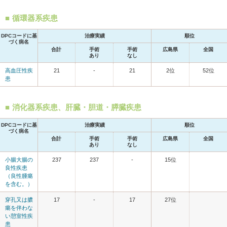
循環器系疾患
DPCコードに基
治療実績
順位
づく病名
合計
手術
手術
広島県
全国
あり
なし
高血圧性疾
21
-
21
2位
52位
患
消化器系疾患、肝臓・胆道・膵臓疾患
DPCコードに基
治療実績
順位
づく病名
合計
手術
手術
広島県
全国
あり
なし
小腸大腸の
237
237
-
15位
良性疾患
（良性腫瘍
を含む。）
穿孔又は膿
17
-
17
27位
瘍を伴わな
い憩室性疾
患