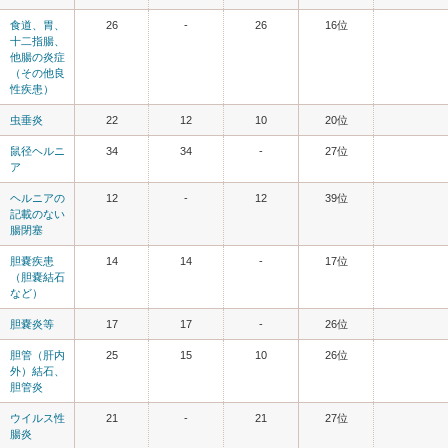
食道、胃、
26
-
26
16位
十二指腸、
他腸の炎症
（その他良
性疾患）
虫垂炎
22
12
10
20位
鼠径ヘルニ
34
34
-
27位
ア
ヘルニアの
12
-
12
39位
記載のない
腸閉塞
胆嚢疾患
14
14
-
17位
（胆嚢結石
など）
胆嚢炎等
17
17
-
26位
胆管（肝内
25
15
10
26位
外）結石、
胆管炎
ウイルス性
21
-
21
27位
腸炎