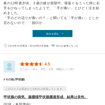
夜の12時過ぎ頃、３歳の娘が就寝中、寝返りをうった時に右
手をひねってしまったようで、「手が痛い」とひどく泣き始
めました。
「手のどの辺りが痛いの？」と聞いても「手が痛い」としか
言わないので、「脱臼か...
続きを読む
2015年10月受診 / 2016年04月投稿
29人が参考になった
4.5
すうがく（本人・40代・女性・掲載口コミ1件）
その他 (甲状腺)
この口コミは受診から5年以上経過しています。
甲状腺の病気、腺腫様甲状腺腫過形成、結果は良性。
[症状・来院理由]