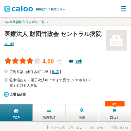
«広島県福山市住吉町の一覧へ
医療法人 財団竹政会 セントラル病院
福山駅
4.00
3件
？
地図
広島県福山市住吉町1-26【
】
駐車場あり
電子決済可
マイナ受付 (スマホ可)
電子処方せん対応
土曜も診療
3件
TOP
治療実績
地図
口コミ
アクセス数 7月：
372
| 6月：
376
| 年間：
5,473