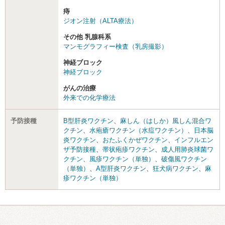
痔
ジオン注射（ALTA療法）
その他 乳腺科系
マンモグラフィー検査（乳房撮影）
神経ブロック
神経ブロック
がんの治療
外来での化学療法
予防接種
B型肝炎ワクチン
、
麻しん（はしか）風しん混合ワ
クチン
、
水疱瘡ワクチン（水痘ワクチン）
、
日本脳
炎ワクチン
、
おたふくかぜワクチン
、
インフルエン
ザ予防接種
、
帯状疱疹ワクチン
、
成人用肺炎球菌ワ
クチン
、
風疹ワクチン（単独）
、
破傷風ワクチン
（単独）
、
A型肝炎ワクチン
、
狂犬病ワクチン
、
麻
疹ワクチン（単独）