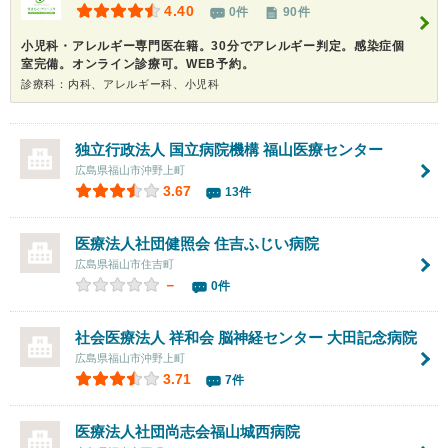
4.40
0件
90件
小児科・アレルギー専門医在籍。30分でアレルギー判定。感染症個
室完備。オンライン診療可。WEB予約。
診療科：内科、アレルギー科、小児科
独立行政法人
国立病院機構 福山医療センター
広島県福山市沖野上町
3.67
13件
医療法人社団健照会 住吉ふじい病院
広島県福山市住吉町
－
0件
社会医療法人 祥和会
脳神経センター 大田記念病院
広島県福山市沖野上町
3.71
7件
医療法人社団尚志会福山城西病院