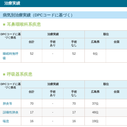
治療実績
病気別治療実績（DPCコードに基づく）
耳鼻咽喉科系疾患
DPCコードに基
治療実績
順位
づく病名
合計
手術
手術
広島県
全国
あり
なし
睡眠時無呼
52
-
52
6位
吸
呼吸器系疾患
DPCコードに基
治療実績
順位
づく病名
合計
手術
手術
広島県
全国
あり
なし
肺炎等
70
-
70
37位
誤嚥性肺炎
17
-
17
48位
喘息
16
-
16
19位