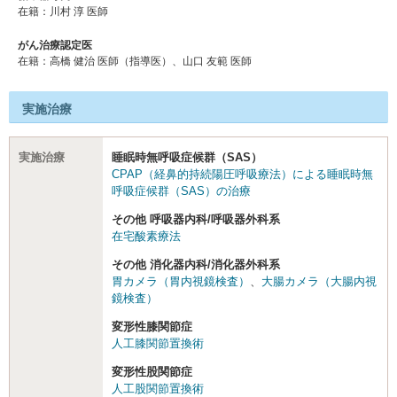
在籍：川村 淳 医師
がん治療認定医
在籍：高橋 健治 医師（指導医）、⼭⼝ 友範 医師
実施治療
実施治療
睡眠時無呼吸症候群（SAS）
CPAP（経鼻的持続陽圧呼吸療法）による睡眠時無
呼吸症候群（SAS）の治療
その他 呼吸器内科/呼吸器外科系
在宅酸素療法
その他 消化器内科/消化器外科系
胃カメラ（胃内視鏡検査）
、
大腸カメラ（大腸内視
鏡検査）
変形性膝関節症
人工膝関節置換術
変形性股関節症
人工股関節置換術