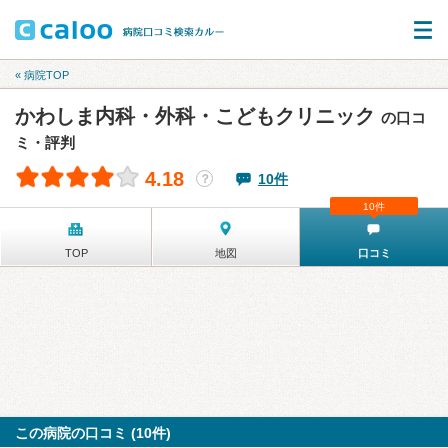
« 病院TOP
かわしま内科・外科・こどもクリニック
の口コ
ミ・評判
4.18
10件
？
10件
TOP
地図
口コミ
この病院の口コミ (10件)