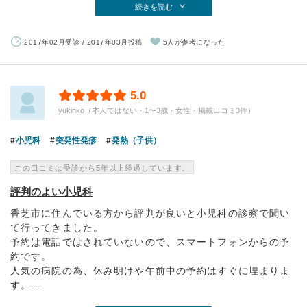
続きを読む
2017年02月受診 / 2017年03月投稿
5人が参考になった
5.0
yukinko（本人ではない・1〜3歳・女性・掲載口コミ3件）
小児科
突発性発疹
発熱（子供）
この口コミは受診から5年以上経過しています。
評判のよい小児科
香芝市に住んでいる方から評判が良いと小児科の診察で聞い
て行ってきました。
予約は電話ではされていないので、スマートフォンからの予
約です。
人気の病院の為、休み明けや午前中の予約はすぐに埋まりま
す。...