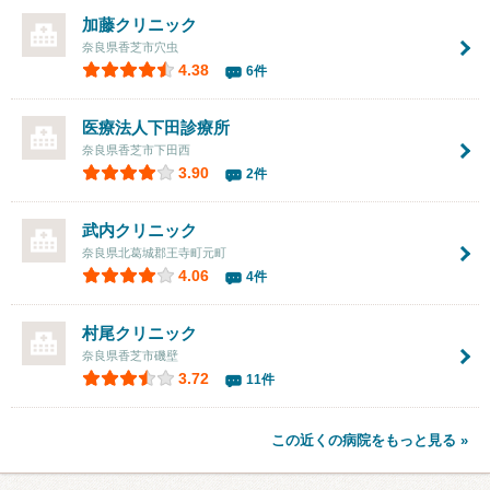
加藤クリニック
奈良県香芝市穴虫
4.38
6件
医療法人
下田診療所
奈良県香芝市下田西
3.90
2件
武内クリニック
奈良県北葛城郡王寺町元町
4.06
4件
村尾クリニック
奈良県香芝市磯壁
3.72
11件
この近くの病院をもっと見る »