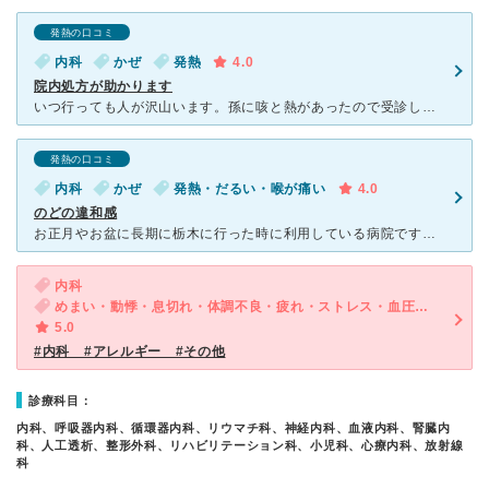
発熱の口コミ
内科
かぜ
発熱
4.0
院内処方が助かります
いつ行っても人が沢山います。孫に咳と熱があったので受診しました。この日も年配の方が沢山いたのですが、子供で熱もあるということもあってか、早めに診察して下さいました。女医さんだった時はよく看てくれて好感
発熱の口コミ
内科
かぜ
発熱・だるい・喉が痛い
4.0
のどの違和感
お正月やお盆に長期に栃木に行った時に利用している病院です。小児科もあります。年末で発熱もあり調子が悪かったので早めに受信をしました。院長先生がとてもユニークな方で、「のどが、ビー玉が詰まっているかのよ
内科
めまい・動悸・息切れ・体調不良・疲れ・ストレス・血圧が高い
5.0
#内科 #アレルギー #その他
診療科目：
内科、呼吸器内科、循環器内科、リウマチ科、神経内科、血液内科、腎臓内
科、人工透析、整形外科、リハビリテーション科、小児科、心療内科、放射線
科