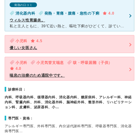
発熱の口コミ
消化器内科
発熱・胃痛・腹痛・急性の下痢
4.0
ウィルス性胃腸炎。
私と主人ともに、39℃近い熱と、嘔吐下痢がひどくて、診ていただきました。 睡眠中も1時間に1回はトイレに行くぐらいひどかったので、とても辛くて診ていただきました。 先生に症状を話したとこ
小児科
4.5
優しい女医さん
小児科
小児気管支喘息
咳・呼吸困難（子供）
4.0
喘息の治療のため通院中です。
診療科目：
内科、呼吸器内科、循環器内科、消化器内科、糖尿病科、アレルギー科、神経
内科、腎臓内科、外科、消化器外科、脳神経外科、整形外科、リハビリテーシ
ョン科、皮膚科、泌尿器科、小…
専門医・資格：
アレルギー専門医、外科専門医、内分泌代謝科専門医、呼吸器専門医、消化器
病専門医…