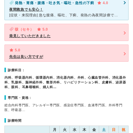
発熱・胃痛・腹痛・吐き気・嘔吐・急性の下痢
4.0
夜間救急でも安心！
[症状・来院理由] 急な腹痛、嘔吐、下痢、発熱の為夜間診療で診察をお願いしました。 [医師の診断・治療法] 医師の診断は急性胃腸炎で、点滴を処方しました。 一度発熱が治まったの
咳（セキ）
5.0
発見していただきました
5.0
先生は良い方ですが
診療科目：
内科、呼吸器内科、循環器内科、消化器内科、外科、心臓血管外科、消化器外
科、乳腺科、脳神経外科、整形外科、リハビリテーション科、皮膚科、泌尿器
科、眼科、耳鼻咽喉科、婦人科…
専門医・資格：
総合内科専門医、アレルギー専門医、感染症専門医、血液専門医、外科専門
医、呼吸器…
診療時間
月
火
水
木
金
土
日
祝