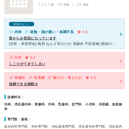
アクセス数 7月:
295
| 6月:
342
発熱の口コミ
内科
発熱・頭が痛い・体調不良
5.0
昔からお世話になっています
[症状・来院理由] 風邪 ねんざ等のけが 胃腸炎 予防接種 [医師の診断・治療法] 問診 のどの診察 聴診器による診察 触診 [感想・費用・待ち時間・看護師などスタッフの対応]
外科
5.0
しこりがてきてしまい
胃腸科
胃潰瘍
胸やけ・胃もたれ
5.0
信頼できる病院☆
診療科目：
内科、消化器内科、胃腸科、外科、乳腺科、肛門科、小児科、内視鏡、放射線
科
専門医・資格：
総合内科専門医、外科専門医、消化器病専門医、消化器外科専門医、消化器内