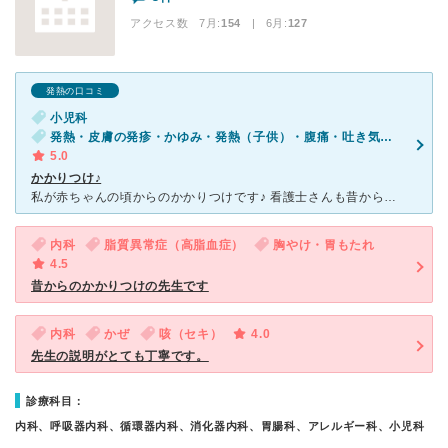
アクセス数 7月:
154
| 6月:
127
発熱の口コミ
小児科
発熱・皮膚の発疹・かゆみ・発熱（子供）・腹痛・吐き気・嘔吐（子供）
5.0
かかりつけ♪
私が赤ちゃんの頃からのかかりつけです♪ 看護士さんも昔から変わりません！ 増山先生は地元平松のおじいちゃん おばあちゃんたちからも したわれていてすごく人気です！ 相変わらず優しい先生な
内科
脂質異常症（高脂血症）
胸やけ・胃もたれ
4.5
昔からのかかりつけの先生です
内科
かぜ
咳（セキ）
4.0
先生の説明がとても丁寧です。
診療科目：
内科、呼吸器内科、循環器内科、消化器内科、胃腸科、アレルギー科、小児科