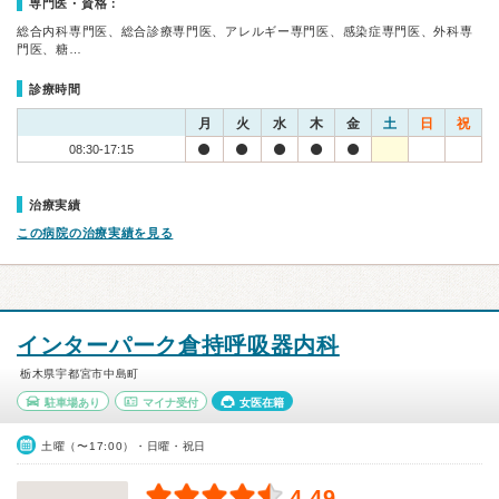
専門医・資格：
総合内科専門医、総合診療専門医、アレルギー専門医、感染症専門医、外科専
門医、糖…
診療時間
月
火
水
木
金
土
日
祝
08:30-17:15
治療実績
この病院の治療実績を見る
インターパーク倉持呼吸器内科
栃木県宇都宮市中島町
駐車場あり
マイナ受付
女医在籍
土曜（〜17:00）・日曜・祝日
4.49