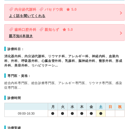
内分泌代謝科
バセドウ病
5.0
よく話を聞いてくれる
歯科口腔外科
親知らず
5.0
親不知4本抜き
診療科目：
消化器内科、内分泌代謝科、リウマチ科、アレルギー科、神経内科、血液内
科、外科、呼吸器外科、心臓血管外科、乳腺科、脳神経外科、整形外科、形成
外科、美容外科、リハビリテーシ…
専門医・資格：
総合内科専門医、総合診療専門医、アレルギー専門医、リウマチ専門医、感染
症専門医…
診療時間
月
火
水
木
金
土
日
祝
09:00-16:30
治療実績