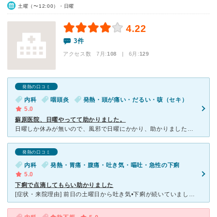
土曜（〜12:00）・日曜
4.22
3件
アクセス数 7月:
108
| 6月:
129
発熱の口コミ
内科
咽頭炎
発熱・頭が痛い・だるい・咳（セキ）
5.0
蘇原医院、日曜やってて助かりました。
日曜しか休みが無いので、風邪で日曜にかかり、助かりました。 院長、看護師さん、スタッフさん、皆さん優しかったですよ。 1週間程前から喉が痛かったので始まり、咳も出始めてタンも絡み、食事も中々通らな
発熱の口コミ
内科
発熱・胃痛・腹痛・吐き気・嘔吐・急性の下痢
5.0
下痢で点滴してもらい助かりました
[症状・来院理由] 前日の土曜日から吐き気•下痢が続いていましたが仕事休めず、食べられませんでした。 翌日の日曜日になっても水状の下痢が治まらず。 日曜にやっているのは家の近くだと蘇原医院、遠く