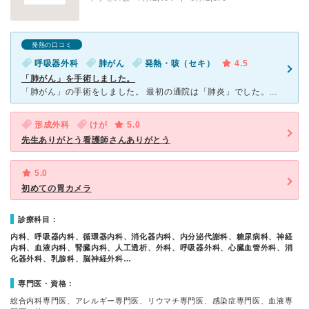
発熱の口コミ
呼吸器外科
肺がん
発熱・咳（セキ）
4.5
「肺がん」を手術しました。
「肺がん」の手術をしました。 最初の通院は「肺炎」でした。しかし、ＣＴ画像を放射線科の先生が見たところ「肺がんが疑わしい。」でした。 それから担当の先生も変わり「肺がん」の手術についての説明を受け
形成外科
けが
5.0
先生ありがとう看護師さんありがとう
5.0
初めての胃カメラ
診療科目：
内科、呼吸器内科、循環器内科、消化器内科、内分泌代謝科、糖尿病科、神経
内科、血液内科、腎臓内科、人工透析、外科、呼吸器外科、心臓血管外科、消
化器外科、乳腺科、脳神経外科…
専門医・資格：
総合内科専門医、アレルギー専門医、リウマチ専門医、感染症専門医、血液専