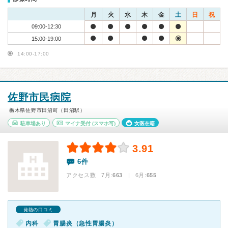
月
火
水
木
金
土
日
祝
09:00-12:30
15:00-19:00
14:00-17:00
佐野市民病院
栃木県佐野市田沼町（田沼駅）
駐車場あり
マイナ受付
(スマホ可)
女医在籍
3.91
6件
アクセス数 7月:
663
| 6月:
655
発熱の口コミ
内科
胃腸炎（急性胃腸炎）