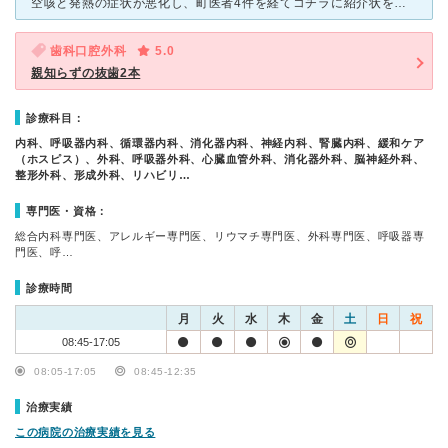
空咳と発熱の症状が悪化し、町医者4件を経てコチラに紹介状を書いていただきました。 外来で診てもらうなりすぐに、点滴治療と血液検査等を開始。 好酸球と言う白血球内の成分が異常値だと言う事がわかり
歯科口腔外科
5.0
親知らずの抜歯2本
診療科目：
内科、呼吸器内科、循環器内科、消化器内科、神経内科、腎臓内科、緩和ケア
（ホスピス）、外科、呼吸器外科、心臓血管外科、消化器外科、脳神経外科、
整形外科、形成外科、リハビリ…
専門医・資格：
総合内科専門医、アレルギー専門医、リウマチ専門医、外科専門医、呼吸器専
門医、呼…
診療時間
月
火
水
木
金
土
日
祝
08:45-17:05
08:05-17:05
08:45-12:35
治療実績
この病院の治療実績を見る