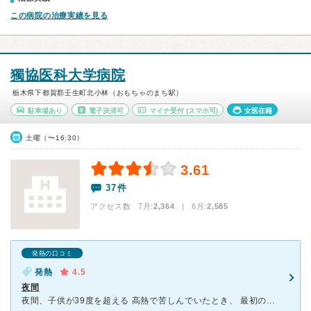
この病院の治療実績を見る
獨協医科大学病院
栃木県下都賀郡壬生町北小林（おもちゃのまち駅）
駐車場あり
電子決済可
マイナ受付
(スマホ可)
女医在籍
土曜（〜16:30）
3.61
37件
アクセス数 7月:
2,364
| 6月:
2,585
発熱の口コミ
発熱
4.5
夜間
夜間、子供が39度を超える 高熱で苦しんでいたとき、 最初の病院で違う病院を当たってください と断られてしまいどおしようと戸惑い 獨協医科大学の救急に電話しました。 小児科の方で診察している