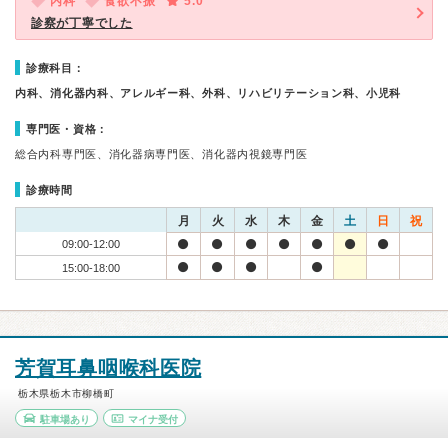
内科
食欲不振
5.0
診察が丁寧でした
診療科目：
内科、消化器内科、アレルギー科、外科、リハビリテーション科、小児科
専門医・資格：
総合内科専門医、消化器病専門医、消化器内視鏡専門医
診療時間
月
火
水
木
金
土
日
祝
09:00-12:00
15:00-18:00
芳賀耳鼻咽喉科医院
栃木県栃木市柳橋町
駐車場あり
マイナ受付