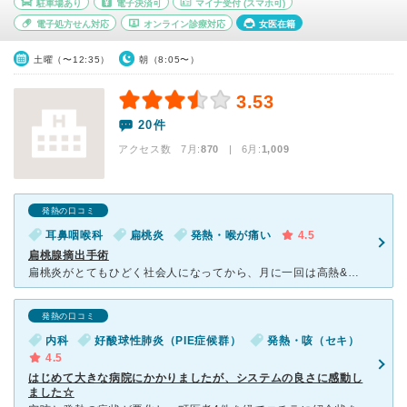
駐車場あり
電子決済可
マイナ受付
(スマホ可)
電子処方せん対応
オンライン診療対応
女医在籍
土曜（〜12:35）
朝（8:05〜）
3.53
20件
アクセス数 7月:
870
| 6月:
1,009
発熱の口コミ
耳鼻咽喉科
扁桃炎
発熱・喉が痛い
4.5
扁桃腺摘出手術
扁桃炎がとてもひどく社会人になってから、月に一回は高熱&扁桃炎に悩まされていました。扁桃腺摘出手術を勧められ、不安もありましたがお医者さんの丁寧な説明があり安心して手術に挑むことができました。手術後は
発熱の口コミ
内科
好酸球性肺炎（PIE症候群）
発熱・咳（セキ）
4.5
はじめて大きな病院にかかりましたが、システムの良さに感動し
ました☆