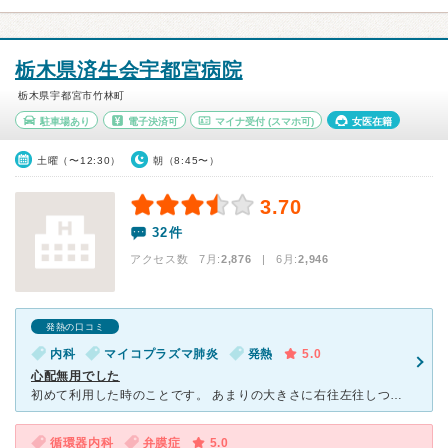
栃木県済生会宇都宮病院
栃木県宇都宮市竹林町
駐車場あり
電子決済可
マイナ受付
(スマホ可)
女医在籍
土曜（〜12:30）
朝（8:45〜）
3.70
32件
アクセス数 7月:
2,876
| 6月:
2,946
発熱の口コミ
内科
マイコプラズマ肺炎
発熱
5.0
心配無用でした
初めて利用した時のことです。 あまりの大きさに右往左往しつつ、受付の女性に尋ねることにしました。 たいてい、こういう場所で何かを質問すると、冷たい事務的な対応をされるのが常というものです。 が、
循環器内科
弁膜症
5.0