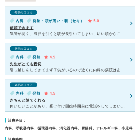
発熱の口コミ
内科
発熱・頭が痛い・咳（セキ）
5.0
信頼できます
気管が弱く、風邪を引くと咳が長引いてしまい、幼い頃からこちらの病院でお世話になっています。 受付の方は、笑顔を絶やさずハキハキとした対応なので大変好感が持てます。院内が混んでいる時でも、一人ひと
発熱の口コミ
内科
発熱
4.5
先生がとても親切
引っ越しをしてきてまず子供がいるので近くに内科の病院はありますかとご近所の方に聞くとほとんどの方が星内科を紹介してくれました。みんな口を揃えて言うことがとにかく先生が優しくて親身になってくれるからいい
発熱の口コミ
内科
発熱
4.5
きちんと診てくれる
伺いたいことがあり、受け付け開始時間前に電話をしてしまいましたが、丁寧に対応してくださり助かりました。 私が受診した時は、休み明けというのもあってか、患者さんが多かったです。 順番まで時間があった
診療科目：
内科、呼吸器内科、循環器内科、消化器内科、胃腸科、アレルギー科、小児科
診療時間