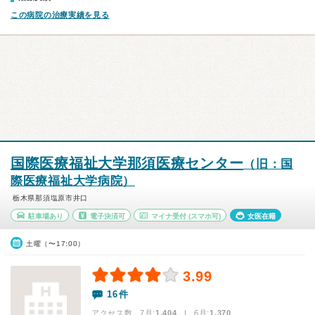
この病院の治療実績を見る
国際医療福祉大学那須医療センター
（旧：国
際医療福祉大学病院）
栃木県那須塩原市井口
駐車場あり
電子決済可
マイナ受付
(スマホ可)
女医在籍
土曜（〜17:00）
3.99
16件
アクセス数 7月:
1,404
| 6月:
1,370