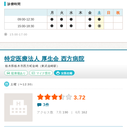
診療時間
月
火
水
木
金
土
日
祝
09:00-12:30
15:00-18:30
15:00-17:00
特定医療法人 厚生会 西方病院
栃木県栃木市西方町金崎（東武金崎駅）
駐車場あり
マイナ受付
女医在籍
土曜（〜12:30）
3.72
3件
アクセス数 7月:
190
| 6月:
162