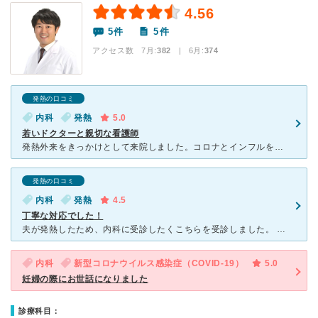
4.56
5件
5件
アクセス数 7月:
382
| 6月:
374
発熱の口コミ
内科
発熱
5.0
若いドクターと親切な看護師
発熱外来をきっかけとして来院しました。コロナとインフルを同時に検査してもらいました。関心したポイントの一つ目として、問診票はwebから記入します。そのため、来院した際に問診票を書いて受付、というステッ
発熱の口コミ
内科
発熱
4.5
丁寧な対応でした！
夫が発熱したため、内科に受診したくこちらを受診しました。 ほかの口コミサイトで、よい評価が多かったので気になっていました。 発熱外来があり、webで予約できますが、その日はwebができなかったので
内科
新型コロナウイルス感染症（COVID-19）
5.0
妊婦の際にお世話になりました
診療科目：