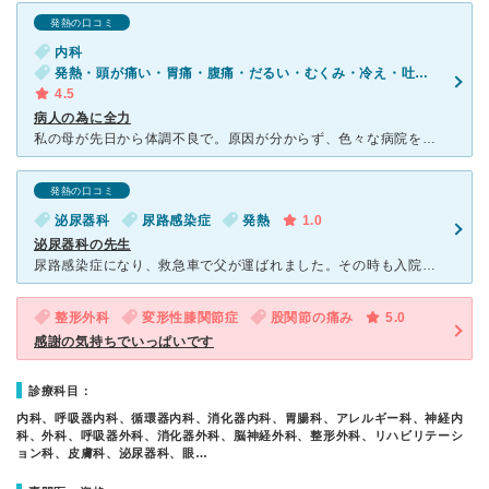
発熱の口コミ
内科
発熱・頭が痛い・胃痛・腹痛・だるい・むくみ・冷え・吐き気・嘔吐・食欲不振・体調不良・便秘
4.5
病人の為に全力
私の母が先日から体調不良で。原因が分からず、色々な病院を廻って原因を探っていました。 病院、それぞれに対応が違い。 原因が分からないので他に行ってとか冷たい病院も有れば。 定期的に検査して、ゆっ
発熱の口コミ
泌尿器科
尿路感染症
発熱
1.0
泌尿器科の先生
尿路感染症になり、救急車で父が運ばれました。その時も入院したのですが、認知症の父が早く帰りたいと言って荷物をまとめちゃうんで、点滴から投薬に変えます、と、一度も主治医に会わないまま4日で退院しました。
整形外科
変形性膝関節症
股関節の痛み
5.0
感謝の気持ちでいっぱいです
診療科目：
内科、呼吸器内科、循環器内科、消化器内科、胃腸科、アレルギー科、神経内
科、外科、呼吸器外科、消化器外科、脳神経外科、整形外科、リハビリテーシ
ョン科、皮膚科、泌尿器科、眼…