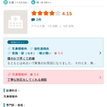
土曜（〜12:00）
朝（8:30〜）
4.15
2件
アクセス数 7月:
220
| 6月:
175
発熱の口コミ
耳鼻咽喉科
急性扁桃炎
発熱・咳（セキ）・喉が痛い
5.0
穏やかで早くて的確
もともとはめまいで家族がお世話になりました。 そのとき、無駄な検査や待ち時間もなく市販の薬で出すはずの薬があれば持ってる薬を使うよう指示してくださいます。 今回は、先生も看護師さんも感じがいいし、
耳鼻咽喉科
5.0
丁寧な対応をしてくれる病院
診療科目：
耳鼻咽喉科
専門医・資格：