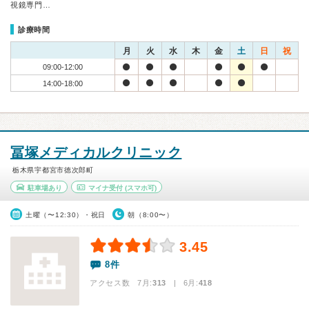
視鏡専門…
診療時間
月
火
水
木
金
土
日
祝
09:00-12:00
14:00-18:00
冨塚メディカルクリニック
栃木県宇都宮市徳次郎町
駐車場あり
マイナ受付
(スマホ可)
土曜（〜12:30）・祝日
朝（8:00〜）
3.45
8件
アクセス数 7月:
313
| 6月:
418