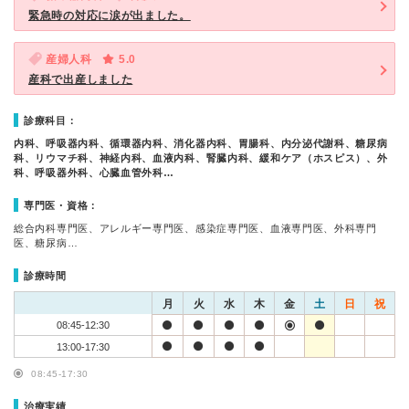
緊急時の対応に涙が出ました。
産婦人科
5.0
産科で出産しました
診療科目：
内科、呼吸器内科、循環器内科、消化器内科、胃腸科、内分泌代謝科、糖尿病
科、リウマチ科、神経内科、血液内科、腎臓内科、緩和ケア（ホスピス）、外
科、呼吸器外科、心臓血管外科…
専門医・資格：
総合内科専門医、アレルギー専門医、感染症専門医、血液専門医、外科専門
医、糖尿病…
診療時間
月
火
水
木
金
土
日
祝
08:45-12:30
13:00-17:30
08:45-17:30
治療実績