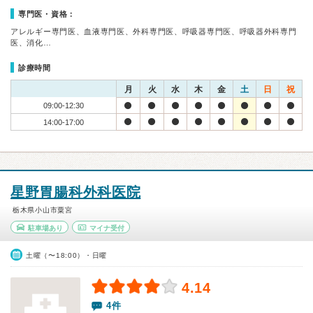
専門医・資格：
アレルギー専門医、血液専門医、外科専門医、呼吸器専門医、呼吸器外科専門
医、消化…
診療時間
月
火
水
木
金
土
日
祝
09:00-12:30
14:00-17:00
星野胃腸科外科医院
栃木県小山市粟宮
駐車場あり
マイナ受付
土曜（〜18:00）・日曜
4.14
4件