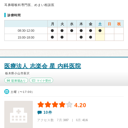
耳鼻咽喉科専門医、めまい相談医
診療時間
月
火
水
木
金
土
日
祝
08:30-12:00
15:00-18:00
医療法人 志楽会 星 内科医院
栃木県小山市喜沢
駐車場あり
マイナ受付
土曜（〜17:00）
4.20
10件
アクセス数 7月:
387
| 6月:
416