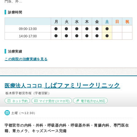
門医、外…
診療時間
月
火
水
木
金
土
日
祝
09:00-13:00
14:00-17:00
治療実績
この病院の治療実績を見る
しばファミリークリニック
医療法人ココロ
栃木県宇都宮市桜（宇都宮駅）
ネット予約
マイナ受付
(スマホ可)
電子処方せん対応
土曜（〜12:30）
宇都宮市の内科・外科・呼吸器内科・呼吸器外科・胃腸内科、専門医在
籍、胃カメラ、キッズスペース完備