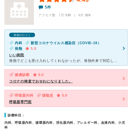
5件
アクセス数 7月:
335
| 6月:
326
発熱の口コミ
内科
新型コロナウイルス感染症（COVID-19）
発熱
5.0
いい病院
発熱でどこも受け入れしてくれなかったが、発熱外来で対応してくれました。混んでいて待ち時間は多少ありましたが、処方箋をもらえると市販とは違い、早めに体調が良くなるので助かります。悪化してしまうと病院行く
健康診断
5.0
コロナの検査でおせわになりました。
呼吸器内科
咳喘息
5.0
呼吸器専門医
診療科目：
内科、呼吸器内科、循環器内科、消化器内科、アレルギー科、血液内科、小児
科