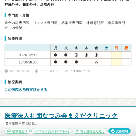
神経外科、整形外科、形成外科…
専門医・資格：
総合内科専門医、リウマチ専門医、感染症専門医、外科専門医、糖尿病専門
医、内分泌…
診療時間
月
火
水
木
金
土
日
祝
08:30-12:00
13:30-16:30
08:30-11:00
08:30-11:30
13:00-17:15
治療実績
この病院の治療実績を見る
医療法人社団なつみ会まえだクリニック
熊本県熊本市北区龍田
駐車場あり
マイナ受付
(スマホ可)
電子処方せん対応
女医在籍