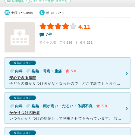
駐車場あり
マイナ受付
(スマホ可)
土曜（〜18:00）
朝（8:30〜）
4.11
7件
アクセス数 7月:
295
| 6月:
262
発熱の口コミ
内科
発熱・胃痛・腹痛
5.0
安心できる病院
子どもの掛かりつけ医がなくなったので、どこで診てもらおうかと、小児科を転々としていました。家から5分くらいのところに、中村内科があったので、子どもを連れて行ったところ、受付の方、看護師さん、先生、みん
発熱の口コミ
内科
発熱・頭が痛い・だるい・体調不良
5.0
かかりつけの医者
いつもかかりつけの病院として利用させてもらっています。 設備に関してはそれ程揃っているというわけではありませんが、先生の的確な説明と人柄で行くだけで治ると思えるような医院です。 建物や内装に関して
発熱の口コミ