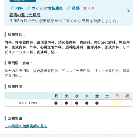
発熱の口コミ
内科
ウイルス性髄膜炎
発熱
4.0
設備の整った病院
生後2カ月の子供が突然熱が出て近くの小児科を受診しました。 高熱だったためこちらの病院に転院という形になり、紹介状を持って行きました。 子供専用のセンターが作られて間もないということで建物は新しく
診療科目：
内科、呼吸器内科、循環器内科、消化器内科、胃腸科、内分泌代謝科、神経内
科、血液内科、外科、心臓血管外科、脳神経外科、整形外科、形成外科、リハ
ビリテーション科、皮膚科、泌…
専門医・資格：
総合内科専門医、総合診療専門医、アレルギー専門医、リウマチ専門医、感染
症専門医…
診療時間
月
火
水
木
金
土
日
祝
09:00-17:00
治療実績
この病院の治療実績を見る