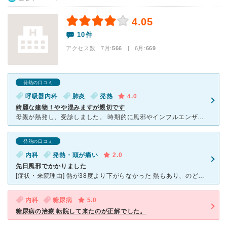
4.05
10件
アクセス数 7月:
566
| 6月:
669
発熱の口コミ
呼吸器内科
肺炎
発熱
4.0
綺麗な建物！やや混みますが親切です
母親が熱発し、受診しました。 時期的に風邪やインフルエンザが流行っていたため、少し混んでいました。先にCTと採血をしました。テキパキされていて、無駄に不安や心配をすることなく終わりました。 診察結
発熱の口コミ
内科
発熱・頭が痛い
2.0
先日風邪でかかりました
[症状・来院理由] 熱が38度より下がらなかった 熱もあり、のども痛みがあり、咳も止まらなかったため近所の武蔵ヶ丘病院にいきました。 [医師の診断・治療法] 風邪でしょうね・・・（だけ？）
内科
糖尿病
5.0
糖尿病の治療 転院して来たのが正解でした。