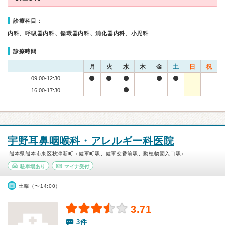
診療科目：
内科、呼吸器内科、循環器内科、消化器内科、小児科
診療時間
月
火
水
木
金
土
日
祝
09:00-12:30
16:00-17:30
宇野耳鼻咽喉科・アレルギー科医院
熊本県熊本市東区秋津新町（健軍町駅、健軍交番前駅、動植物園入口駅）
駐車場あり
マイナ受付
土曜（〜14:00）
3.71
3件