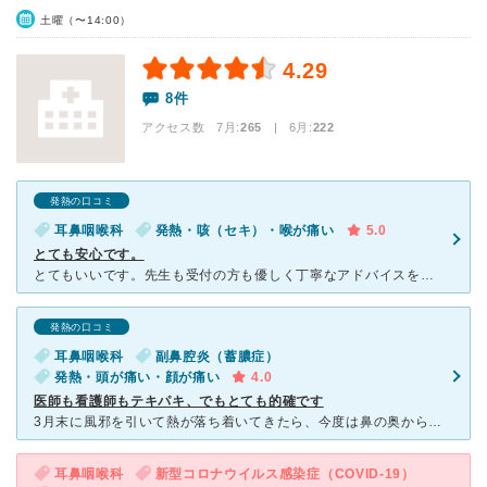
土曜（〜14:00）
4.29
8件
アクセス数 7月:
265
| 6月:
222
発熱の口コミ
耳鼻咽喉科
発熱・咳（セキ）・喉が痛い
5.0
とても安心です。
とてもいいです。先生も受付の方も優しく丁寧なアドバイスをくださいます。 いつも利用していますが、どんな症状でも優しく見てくださるのでかおすすめです。 これからも利用していきたいと思っています。
発熱の口コミ
耳鼻咽喉科
副鼻腔炎（蓄膿症）
発熱・頭が痛い・顔が痛い
4.0
医師も看護師もテキパキ、でもとても的確です
3月末に風邪を引いて熱が落ち着いてきたら、今度は鼻の奥から眉間にかけてが酷く重たくズキズキとした疼くような痛みが一日中ありました。 以前にも風邪の後に似たような痛みがあった時に副鼻腔炎と診断されたの
耳鼻咽喉科
新型コロナウイルス感染症（COVID-19）