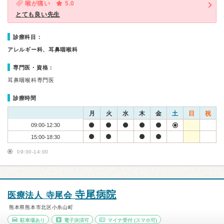
喉が痛い
5.0
とても良い先生
診療科目：
アレルギー科、耳鼻咽喉科
専門医・資格：
耳鼻咽喉科専門医
診療時間
月
火
水
木
金
土
日
祝
09:00-12:30
15:00-18:30
09:00-14:00
寺尾病院
医療法人 寺尾会
熊本県熊本市北区小糸山町
駐車場あり
電子決済可
マイナ受付
(スマホ可)