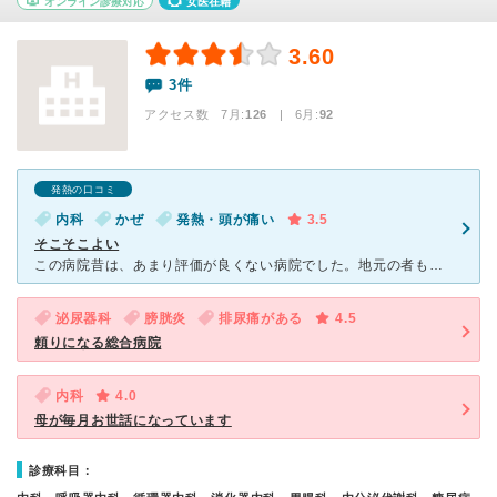
オンライン診療対応
女医在籍
3.60
3件
アクセス数 7月:
126
| 6月:
92
発熱の口コミ
内科
かぜ
発熱・頭が痛い
3.5
そこそこよい
この病院昔は、あまり評価が良くない病院でした。地元の者も若い者はあまり通わない病院で、自分も敬遠していました。理由あって久々行きましたが、施設は綺麗だし、働く人の教育も昔とは比べ物にならないほどされて
泌尿器科
膀胱炎
排尿痛がある
4.5
頼りになる総合病院
内科
4.0
母が毎月お世話になっています
診療科目：