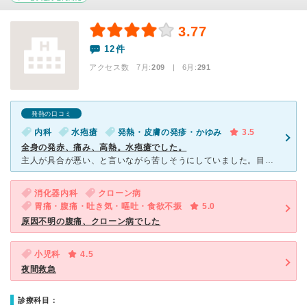
3.77
12件
アクセス数 7月:
209
| 6月:
291
発熱の口コミ
内科
水疱瘡
発熱・皮膚の発疹・かゆみ
3.5
全身の発赤、痛み、高熱。水疱瘡でした。
主人が具合が悪い、と言いながら苦しそうにしていました。目は充血、首や腕・背中に赤いブツブツがありました。 疲れるとよく熱を出すので、日曜だったこともあり、自宅で暫く様子を見ていました。 夕方には更
消化器内科
クローン病
胃痛・腹痛・吐き気・嘔吐・食欲不振
5.0
原因不明の腹痛、クローン病でした
小児科
4.5
夜間救急
診療科目：