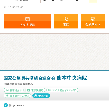
15:30-18:00
15:30-20:00
ネット予約
電話
公式サイト
熊本中央病院
国家公務員共済組合連合会
熊本県熊本市南区田井島
駐車場あり
電子決済可
マイナ受付
(スマホ可)
電子処方せん対応
女医在籍
朝（8:30〜）