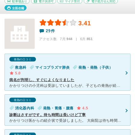
駐車場あり
電子決済可
マイナ受付
電子処方せん対応
女医在籍
3.41
29件
アクセス数 7月:
944
| 6月:
851
発熱の口コミ
救急科
マイコプラズマ肺炎
発熱・発熱（子供）
5.0
病名が判明し、すぐによくなりました
かかりつけの小児科は受診していましたが、子どもの発熱が続き、なかなか改善せず、夜間に再度高熱が出たためこちらを受診しました。夜間診療だったため、まずは受付をして、トリアージという緊急性を判断する聞き取
発熱の口コミ
消化器内科
発熱・胃痛・腹痛
4.5
診断はさすがです。待ち時間は長いけど丁寧
かかりつけ医からの紹介状で受診しました。 大病院は待ち時間が長いし冷たい…というイメージがあったので気乗りしませんでしたが、いい意味で裏切られました。 今回は診察・血液検査・腹部エコーをしましたが