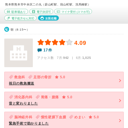
熊本県熊本市中央区二の丸（蔚山町駅、段山町駅、洗馬橋駅）
駐車場あり
電子決済可
マイナ受付
(スマホ可)
電子処方せん対応
女医在籍
朝（8:15〜）
4.09
17件
アクセス数 7月:
942
| 6月:
1,025
救急科
足部の骨折
5.0
祝日の救急搬送
消化器内科
胃痛・腹痛
5.0
昔と変わりました
脳神経外科
慢性硬膜下血腫
めまい
5.0
緊急手術で助かりました