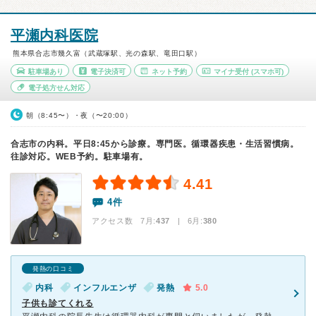
平瀬内科医院
熊本県合志市幾久富（武蔵塚駅、光の森駅、竜田口駅）
駐車場あり
電子決済可
ネット予約
マイナ受付
(スマホ可)
電子処方せん対応
朝（8:45〜）・夜（〜20:00）
合志市の内科。平日8:45から診療。専門医。循環器疾患・生活習慣病。
往診対応。WEB予約。駐車場有。
4.41
4件
アクセス数 7月:
437
| 6月:
380
発熱の口コミ
内科
インフルエンザ
発熱
5.0
子供も診てくれる