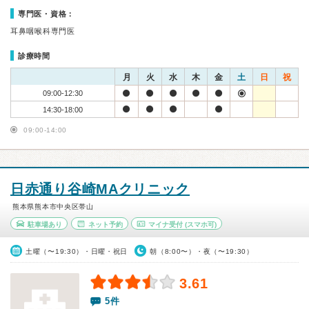
専門医・資格：
耳鼻咽喉科専門医
診療時間
月
火
水
木
金
土
日
祝
09:00-12:30
14:30-18:00
09:00-14:00
日赤通り谷崎MAクリニック
熊本県熊本市中央区帯山
駐車場あり
ネット予約
マイナ受付
(スマホ可)
土曜（〜19:30）・日曜・祝日
朝（8:00〜）・夜（〜19:30）
3.61
5件