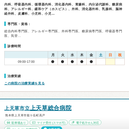
内科、呼吸器内科、循環器内科、消化器内科、胃腸科、内分泌代謝科、糖尿病
科、アレルギー科、緩和ケア（ホスピス）、外科、消化器外科、乳腺科、脳神
経外科、皮膚科、小児科、小児…
専門医・資格：
総合内科専門医、アレルギー専門医、外科専門医、糖尿病専門医、呼吸器専門
医、気管…
診療時間
月
火
水
木
金
土
日
祝
09:00-17:00
治療実績
この病院の治療実績を見る
上天草総合病院
上天草市立
熊本県上天草市龍ケ岳町高戸
駐車場あり
マイナ受付
(スマホ可)
電子処方せん対応