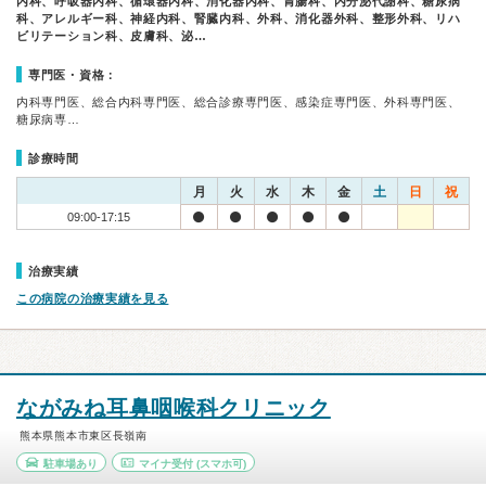
内科、呼吸器内科、循環器内科、消化器内科、胃腸科、内分泌代謝科、糖尿病
科、アレルギー科、神経内科、腎臓内科、外科、消化器外科、整形外科、リハ
ビリテーション科、皮膚科、泌…
専門医・資格：
内科専門医、総合内科専門医、総合診療専門医、感染症専門医、外科専門医、
糖尿病専…
診療時間
月
火
水
木
金
土
日
祝
09:00-17:15
治療実績
この病院の治療実績を見る
ながみね耳鼻咽喉科クリニック
熊本県熊本市東区長嶺南
駐車場あり
マイナ受付
(スマホ可)