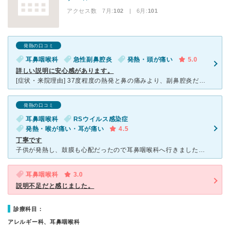
アクセス数 7月:
102
| 6月:
101
発熱の口コミ
耳鼻咽喉科
急性副鼻腔炎
発熱・頭が痛い
5.0
詳しい説明に安心感があります。
[症状・来院理由] 37度程度の熱発と鼻の痛みより、副鼻腔炎だと思い受診しました。小さな頃から鼻の調子が悪く、様々な耳鼻科に通いましたが、宇野さんは説明なども分かりやすく、とても優しい先生なので、今
発熱の口コミ
耳鼻咽喉科
RSウイルス感染症
発熱・喉が痛い・耳が痛い
4.5
丁寧です
子供が発熱し、鼓膜も心配だったので耳鼻咽喉科へ行きました。 午前中に不機嫌だった子供が夕方になると苦しそうになり、午後も再び受診することにしました。 先生は物静かな優しい先生で、RSウイルスの検査
耳鼻咽喉科
3.0
説明不足だと感じました。
診療科目：
アレルギー科、耳鼻咽喉科