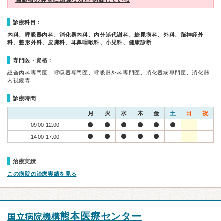
高齢者の肺炎に迅速な対応 感謝している
診療科目：
内科、呼吸器内科、消化器内科、内分泌代謝科、糖尿病科、外科、脳神経外
科、整形外科、皮膚科、耳鼻咽喉科、小児科、健康診断
専門医・資格：
総合内科専門医、呼吸器専門医、呼吸器外科専門医、消化器病専門医、消化器
内視鏡専…
診療時間
月
火
水
木
金
土
日
祝
09:00-12:00
14:00-17:00
治療実績
この病院の治療実績を見る
熊本医療センター
国立病院機構