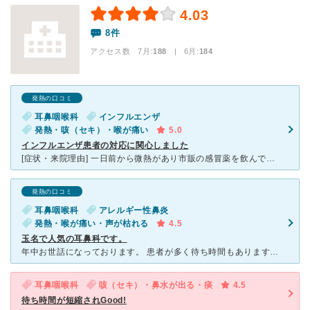
4.03
8件
アクセス数 7月:
188
| 6月:
184
発熱の口コミ
耳鼻咽喉科
インフルエンザ
発熱・咳（セキ）・喉が痛い
5.0
インフルエンザ患者の対応に関心しました
[症状・来院理由] 一日前から微熱があり市販の感冒薬を飲んで一時落ち着いたが、翌日になって38.9度の発熱になって寒気や関節痛もひどかったので受診しました。 以前から風邪の症状の時は通院していたク
発熱の口コミ
耳鼻咽喉科
アレルギー性鼻炎
発熱・喉が痛い・声が枯れる
4.5
玉名で人気の耳鼻科です。
年中お世話になっております。 患者が多く待ち時間もありますが 的確な診断をして頂き 薬も効きます。 子供が多いのは小児科ではあまり抗生剤など出しませんが、 ここはまず抗生剤！という感じです。
耳鼻咽喉科
咳（セキ）・鼻水が出る・痰
4.5
待ち時間が短縮されGood!