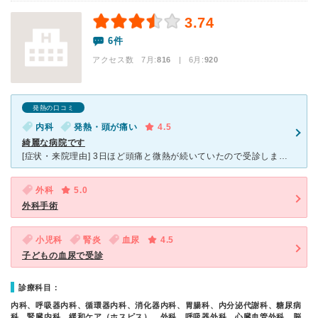
3.74
6件
アクセス数 7月:
816
| 6月:
920
発熱の口コミ
内科
発熱・頭が痛い
4.5
綺麗な病院です
[症状・来院理由] 3日ほど頭痛と微熱が続いていたので受診しました。 [医師の診断・治療法] 所謂季節の変わり目の風邪だったらしく安静にして処方された薬を飲んだらすぐ治りました。 [感想・費用
外科
5.0
外科手術
小児科
腎炎
血尿
4.5
子どもの血尿で受診
診療科目：
内科、呼吸器内科、循環器内科、消化器内科、胃腸科、内分泌代謝科、糖尿病
科、腎臓内科、緩和ケア（ホスピス）、外科、呼吸器外科、心臓血管外科、脳