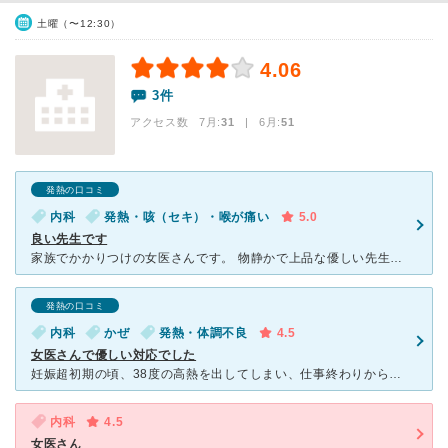
土曜（〜12:30）
4.06
3件
アクセス数 7月:
31
| 6月:
51
発熱の口コミ
内科
発熱・咳（セキ）・喉が痛い
5.0
良い先生です
家族でかかりつけの女医さんです。 物静かで上品な優しい先生です。 こちらの訴えをしっかり聞いて下さいます。診察料も多分他の病院より安く、 お薬もジェネリックを処方して下さることが多く負担額が少な
発熱の口コミ
内科
かぜ
発熱・体調不良
4.5
女医さんで優しい対応でした
妊娠超初期の頃、38度の高熱を出してしまい、仕事終わりからあいている病院が限られており、調べたところこちらがその曜日がたまたま遅くまで診療されていたので行ってみました。妊娠超初期、そして初めていく病院
内科
4.5
女医さん