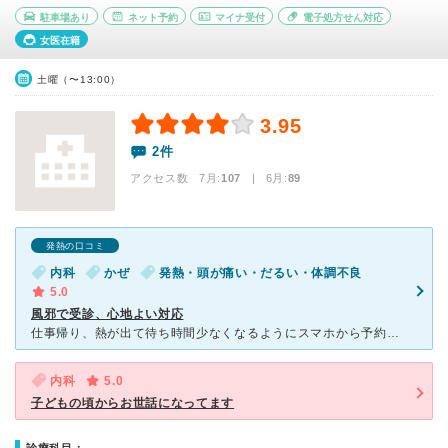
駐車場あり
ネット予約
マイナ受付
電子処方せん対応
女医在籍
土曜（〜13:00）
3.95
2件
アクセス数 7月:
107
| 6月:
89
発熱の口コミ
内科
かぜ
発熱・頭が痛い・だるい・体調不良
5.0
風邪で受診、心地よい対応
仕事帰り、熱が出て待ち時間少なくなるようにスマホから予約して、病院へ向かいました。冬場風邪が流行っている時なので、到着して予約時間になっても、待ち時間が大幅に超えました。看護師さんや、医療事務の方が、
内科
5.0
子どもの頃からお世話になってます