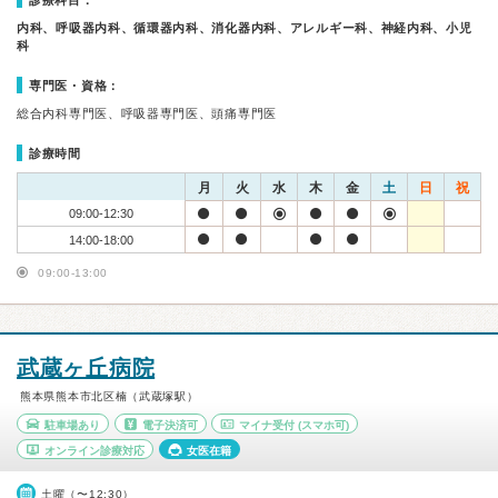
診療科目：
内科、呼吸器内科、循環器内科、消化器内科、アレルギー科、神経内科、小児
科
専門医・資格：
総合内科専門医、呼吸器専門医、頭痛専門医
診療時間
月
火
水
木
金
土
日
祝
09:00-12:30
14:00-18:00
09:00-13:00
武蔵ヶ丘病院
熊本県熊本市北区楠（武蔵塚駅）
駐車場あり
電子決済可
マイナ受付
(スマホ可)
オンライン診療対応
女医在籍
土曜（〜12:30）