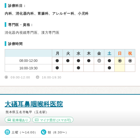
診療科目：
内科、消化器内科、胃腸科、アレルギー科、小児科
専門医・資格：
消化器内視鏡専門医、漢方専門医
診療時間
月
火
水
木
金
土
日
祝
08:00-12:00
16:00-19:30
09:00-12:00
16:00-19:30
大礒耳鼻咽喉科医院
熊本県玉名市亀甲（玉名駅）
駐車場あり
マイナ受付
(スマホ可)
土曜（〜14:00）
朝（8:30〜）