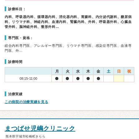
診療科目：
内科、呼吸器内科、循環器内科、消化器内科、胃腸科、内分泌代謝科、糖尿病
科、リウマチ科、神経内科、血液内科、腎臓内科、外科、呼吸器外科、心臓血
管外科、脳神経外科、整形外科…
専門医・資格：
総合内科専門医、アレルギー専門医、リウマチ専門医、感染症専門医、血液専
門医、外…
診療時間
月
火
水
木
金
土
日
祝
08:15-11:00
治療実績
この病院の治療実績を見る
まつばせ児嶋クリニック
熊本県宇城市松橋町きらら