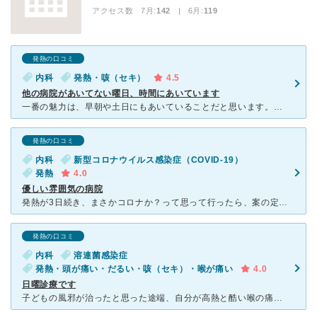
アクセス数 7月:
142
| 6月:
119
発熱の口コミ
内科
発熱・咳（セキ）
4.5
他の病院があいてない曜日、時間にあいています
一番の魅力は、早朝や土日にもあいていることだと思います。あとは、薬の院内処方、インターネットでの診察順番予約もメリットが大きいです。建物の一階部分が駐車場で、入口に直結しており、雨の日でも濡れる心配が
発熱の口コミ
内科
新型コロナウイルス感染症（COVID-19）
発熱
4.0
優しい雰囲気の病院
発熱が3日続き、まさかコロナか？って思って行ったら、案の定コロナでした。 熱があるので、事前に連絡し、「熱があるけど、どうしたらいいですか？」と尋ねたところ、そのまま受付に来られて大丈夫ですよー。と
発熱の口コミ
内科
溶連菌感染症
発熱・頭が痛い・だるい・咳（セキ）・喉が痛い
4.0
日曜診療です
子どもの風邪が治ったと思った途端、自分が高熱と酷い喉の痛み。耐え切れず、日曜診療だったこちらに駆け込みました。建物も新しく綺麗で、受付は二階ですがエレベーターもあります。熱でフラフラでしたが、アイチケ