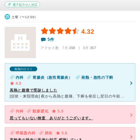
電子処方せん対応
土曜（〜12:00）
4.32
5件
アクセス数 7月:
358
| 6月:
357
発熱の口コミ
内科
胃腸炎（急性胃腸炎）
発熱・急性の下痢
4.5
高熱と腹痛で受診しました
[症状・来院理由] 夜から高熱と腹痛、下痢を発症し翌日の午前中に一番近くの病院を受診しました。 [医師の診断・治療法] お腹を触診して、症状などからそのとき流行していた感染性胃腸炎と診断されまし
内科
動脈硬化
5.0
思ってもいない検査 ありがとうございます。
呼吸器内科
肺炎
5.0