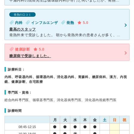
平瀬内科の院長先生は循環器内科が専門と伺いましたが、発熱などもみていただけます。親子4人でインフルに感染しましたが、全員平瀬内科で検査していただけました。小児の専門ではありませんが、むしろ丁寧に説明し
発熱の口コミ
内科
インフルエンザ
発熱
5.0
最高のスタッフ
発熱外来で受診しました。 朝から発熱外来の患者さんが多く、先生や看護師さんが外に出られて診察、検査をされていて稀にみる神対応の病院だなと感心しました。 先生も親身になって話を聞いてくれる先生で本当
健康診断
5.0
糖尿病で受診しました。
診療科目：
内科、呼吸器内科、循環器内科、消化器内科、胃腸科、糖尿病科、漢方、内視
鏡、健康診断、在宅医療
専門医・資格：
総合内科専門医、循環器専門医、消化器病専門医、消化器内視鏡専門医
診療時間
月
火
水
木
金
土
日
祝
08:45-12:15