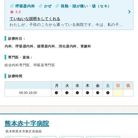
呼吸器内科
かぜ
発熱・頭が痛い・咳（セキ）
4.5
ていねいな説明をしてくれる
わたしが、子供のころから通っている病院です。今は、私の子どもたちもお世話になっています。以前の院長先生も穏やかだったけど、若先生も、とても優しくて気さくな方なので、安心して受診できます。 また、
診療科目：
内科、呼吸器内科、循環器内科、消化器内科、胃腸科
専門医・資格：
総合内科専門医、呼吸器専門医
診療時間
月
火
水
木
金
土
日
祝
08:30-18:00
熊本赤十字病院
熊本県熊本市東区長嶺南