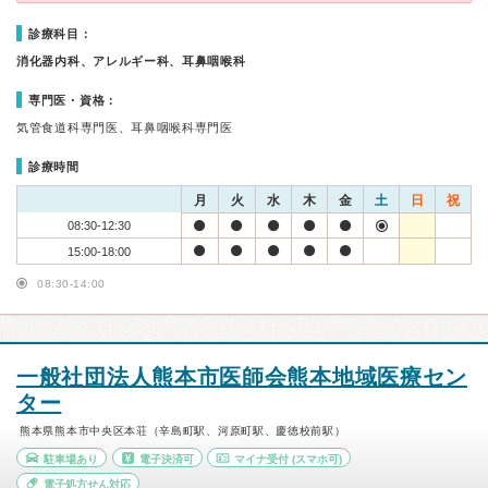
診療科目：
消化器内科、アレルギー科、耳鼻咽喉科
専門医・資格：
気管食道科専門医、耳鼻咽喉科専門医
診療時間
月
火
水
木
金
土
日
祝
08:30-12:30
15:00-18:00
08:30-14:00
一般社団法人熊本市医師会熊本地域医療セン
ター
熊本県熊本市中央区本荘（辛島町駅、河原町駅、慶徳校前駅）
駐車場あり
電子決済可
マイナ受付
(スマホ可)
電子処方せん対応