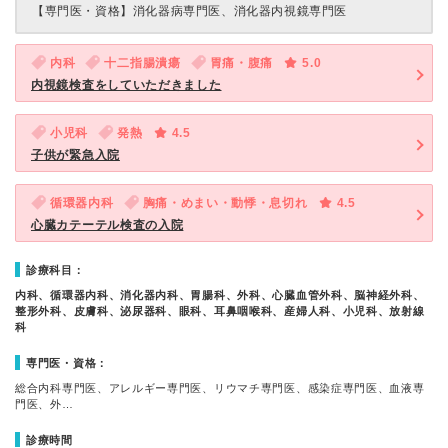
【専門医・資格】
消化器病専門医、消化器内視鏡専門医
内科
十二指腸潰瘍
胃痛・腹痛
5.0
内視鏡検査をしていただきました
小児科
発熱
4.5
子供が緊急入院
循環器内科
胸痛・めまい・動悸・息切れ
4.5
心臓カテーテル検査の入院
診療科目：
内科、循環器内科、消化器内科、胃腸科、外科、心臓血管外科、脳神経外科、
整形外科、皮膚科、泌尿器科、眼科、耳鼻咽喉科、産婦人科、小児科、放射線
科
専門医・資格：
総合内科専門医、アレルギー専門医、リウマチ専門医、感染症専門医、血液専
門医、外…
診療時間