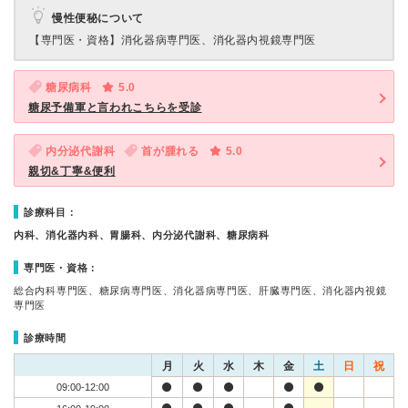
慢性便秘について
【専門医・資格】
消化器病専門医、消化器内視鏡専門医
糖尿病科
5.0
糖尿予備軍と言われこちらを受診
内分泌代謝科
首が腫れる
5.0
親切&丁寧&便利
診療科目：
内科、消化器内科、胃腸科、内分泌代謝科、糖尿病科
専門医・資格：
総合内科専門医、糖尿病専門医、消化器病専門医、肝臓専門医、消化器内視鏡
専門医
診療時間
月
火
水
木
金
土
日
祝
09:00-12:00