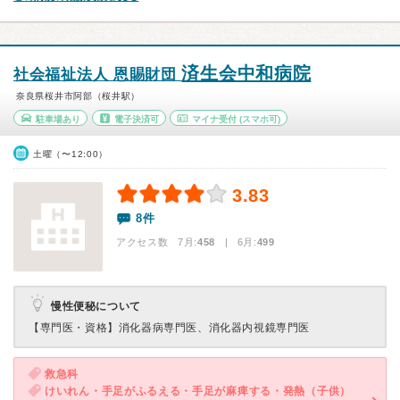
済生会中和病院
社会福祉法人 恩賜財団
奈良県桜井市阿部（桜井駅）
駐車場あり
電子決済可
マイナ受付
(スマホ可)
土曜（〜12:00）
3.83
8件
アクセス数 7月:
458
| 6月:
499
慢性便秘について
【専門医・資格】
消化器病専門医、消化器内視鏡専門医
救急科
けいれん・手足がふるえる・手足が麻痺する・発熱（子供）