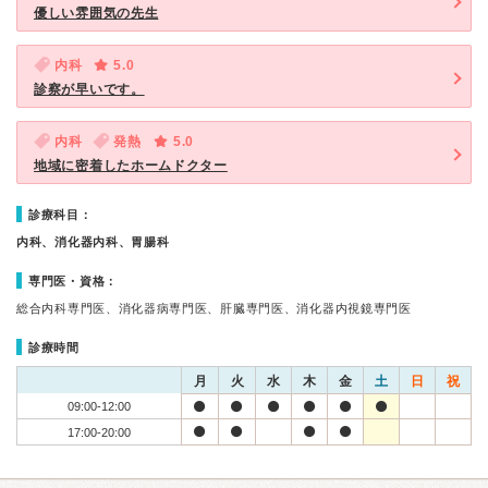
優しい雰囲気の先生
内科
5.0
診察が早いです。
内科
発熱
5.0
地域に密着したホームドクター
診療科目：
内科、消化器内科、胃腸科
専門医・資格：
総合内科専門医、消化器病専門医、肝臓専門医、消化器内視鏡専門医
診療時間
月
火
水
木
金
土
日
祝
09:00-12:00
17:00-20:00