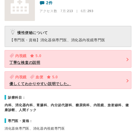
2件
アクセス数 7月:
213
| 6月:
293
慢性便秘について
【専門医・資格】
消化器病専門医、消化器内視鏡専門医
内視鏡
5.0
丁寧な検査の説明
内視鏡
血便
5.0
優しくてわかりやすい説明でした。
診療科目：
内科、消化器内科、胃腸科、内分泌代謝科、糖尿病科、内視鏡、放射線科、健
康診断、人間ドック
専門医・資格：
消化器病専門医、消化器内視鏡専門医