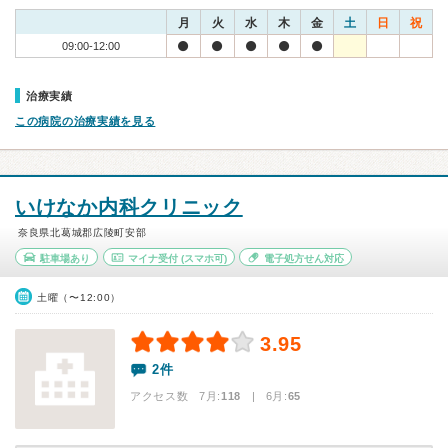
月
火
水
木
金
土
日
祝
09:00-12:00
治療実績
この病院の治療実績を見る
いけなか内科クリニック
奈良県北葛城郡広陵町安部
駐車場あり
マイナ受付
(スマホ可)
電子処方せん対応
土曜（〜12:00）
3.95
2件
アクセス数 7月:
118
| 6月:
65