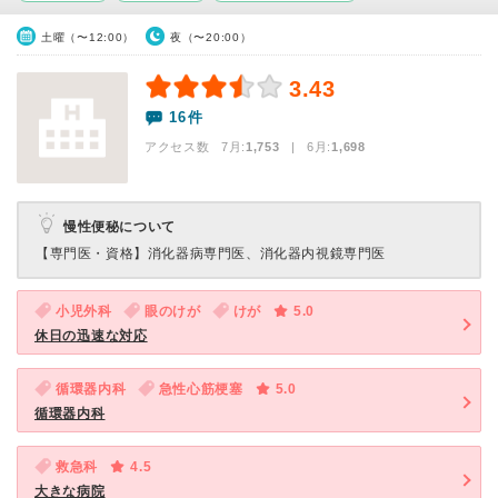
土曜（〜12:00）
夜（〜20:00）
3.43
16件
アクセス数 7月:
1,753
| 6月:
1,698
慢性便秘について
【専門医・資格】
消化器病専門医、消化器内視鏡専門医
小児外科
眼のけが
けが
5.0
休日の迅速な対応
循環器内科
急性心筋梗塞
5.0
循環器内科
救急科
4.5
大きな病院