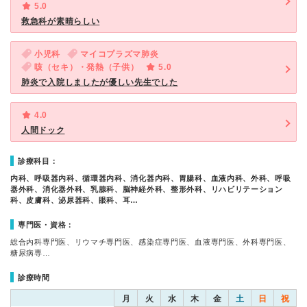
5.0
救急科が素晴らしい
小児科
マイコプラズマ肺炎
咳（セキ）・発熱（子供）
5.0
肺炎で入院しましたが優しい先生でした
4.0
人間ドック
診療科目：
内科、呼吸器内科、循環器内科、消化器内科、胃腸科、血液内科、外科、呼吸
器外科、消化器外科、乳腺科、脳神経外科、整形外科、リハビリテーション
科、皮膚科、泌尿器科、眼科、耳…
専門医・資格：
総合内科専門医、リウマチ専門医、感染症専門医、血液専門医、外科専門医、
糖尿病専…
診療時間
月
火
水
木
金
土
日
祝