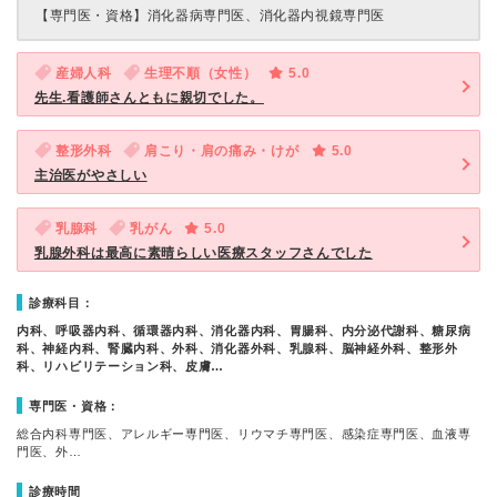
【専門医・資格】
消化器病専門医、消化器内視鏡専門医
産婦人科
生理不順（女性）
5.0
先生.看護師さんともに親切でした。
整形外科
肩こり・肩の痛み・けが
5.0
主治医がやさしい
乳腺科
乳がん
5.0
乳腺外科は最高に素晴らしい医療スタッフさんでした
診療科目：
内科、呼吸器内科、循環器内科、消化器内科、胃腸科、内分泌代謝科、糖尿病
科、神経内科、腎臓内科、外科、消化器外科、乳腺科、脳神経外科、整形外
科、リハビリテーション科、皮膚…
専門医・資格：
総合内科専門医、アレルギー専門医、リウマチ専門医、感染症専門医、血液専
門医、外…
診療時間