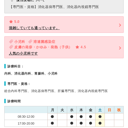
慢性便秘について
【専門医・資格】
消化器病専門医、消化器内視鏡専門医
5.0
混雑していても通っています。
小児科
溶連菌感染症
皮膚の発疹・かゆみ・発熱（子供）
4.5
人気の小児科です
診療科目：
内科、消化器内科、胃腸科、小児科
専門医・資格：
総合内科専門医、消化器病専門医、肝臓専門医、消化器内視鏡専門医
診療時間
月
火
水
木
金
土
日
祝
08:30-12:00
17:00-20:00