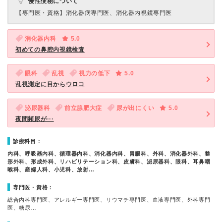
慢性便秘について
【専門医・資格】
消化器病専門医、消化器内視鏡専門医
消化器内科
5.0
初めての鼻腔内視鏡検査
眼科
乱視
視力の低下
5.0
乱視測定に目からウロコ
泌尿器科
前立腺肥大症
尿が出にくい
5.0
夜間頻尿が···
診療科目：
内科、呼吸器内科、循環器内科、消化器内科、胃腸科、外科、消化器外科、整
形外科、形成外科、リハビリテーション科、皮膚科、泌尿器科、眼科、耳鼻咽
喉科、産婦人科、小児科、放射…
専門医・資格：
総合内科専門医、アレルギー専門医、リウマチ専門医、血液専門医、外科専門
医、糖尿…