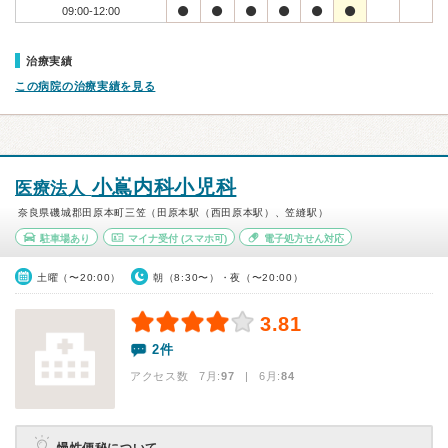
09:00-12:00
治療実績
この病院の治療実績を見る
小嶌内科小児科
医療法人
奈良県磯城郡田原本町三笠（田原本駅（西田原本駅）、笠縫駅）
駐車場あり
マイナ受付
(スマホ可)
電子処方せん対応
土曜（〜20:00）
朝（8:30〜）・夜（〜20:00）
3.81
2件
アクセス数 7月:
97
| 6月:
84