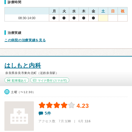
診療時間
月
火
水
木
金
土
日
祝
08:30-14:00
治療実績
この病院の治療実績を見る
はしもと内科
奈良県奈良市東向北町（近鉄奈良駅）
駐車場あり
マイナ受付
(スマホ可)
土曜（〜12:30）
4.23
5件
アクセス数 7月:
138
| 6月:
116