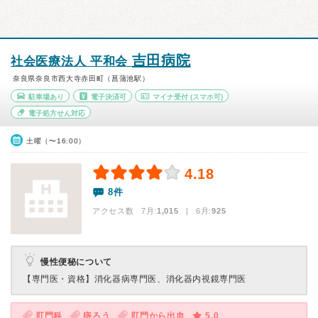
吉田病院
社会医療法人 平和会
奈良県奈良市西大寺赤田町（菖蒲池駅）
駐車場あり
電子決済可
マイナ受付
(スマホ可)
電子処方せん対応
土曜（〜16:00）
4.18
8件
アクセス数 7月:
1,015
| 6月:
925
慢性便秘について
【専門医・資格】
消化器病専門医、消化器内視鏡専門医
肛門科
痔ろう
肛門から出血
5.0