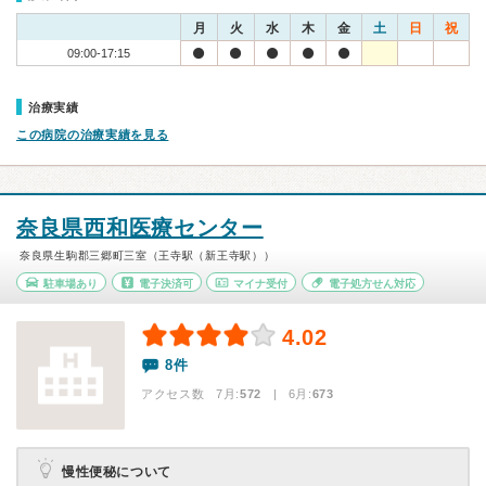
月
火
水
木
金
土
日
祝
09:00-17:15
治療実績
この病院の治療実績を見る
奈良県西和医療センター
奈良県生駒郡三郷町三室（王寺駅（新王寺駅））
駐車場あり
電子決済可
マイナ受付
電子処方せん対応
4.02
8件
アクセス数 7月:
572
| 6月:
673
慢性便秘について