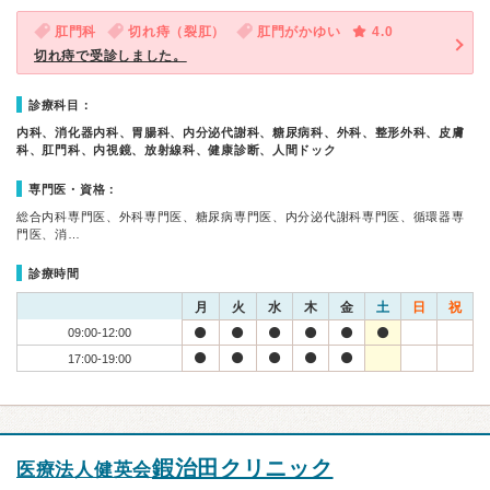
肛門科
切れ痔（裂肛）
肛門がかゆい
4.0
切れ痔で受診しました。
診療科目：
内科、消化器内科、胃腸科、内分泌代謝科、糖尿病科、外科、整形外科、皮膚
科、肛門科、内視鏡、放射線科、健康診断、人間ドック
専門医・資格：
総合内科専門医、外科専門医、糖尿病専門医、内分泌代謝科専門医、循環器専
門医、消…
診療時間
月
火
水
木
金
土
日
祝
09:00-12:00
17:00-19:00
鍜治田クリニック
医療法人健英会