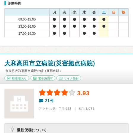
診療時間
月
火
水
木
金
土
日
祝
09:00-12:00
13:00-16:00
17:00-19:30
大和高田市立病院(災害拠点病院)
奈良県大和高田市礒野北町（高田市駅）
駐車場あり
電子決済可
マイナ受付
3.93
21件
アクセス数 7月:
935
| 6月:
1,071
慢性便秘について