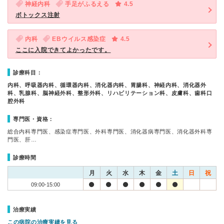
神経内科
手足がふるえる
4.5
ボトックス注射
内科
EBウイルス感染症
4.5
ここに入院できてよかったです。
診療科目：
内科、呼吸器内科、循環器内科、消化器内科、胃腸科、神経内科、消化器外
科、乳腺科、脳神経外科、整形外科、リハビリテーション科、皮膚科、歯科口
腔外科
専門医・資格：
総合内科専門医、感染症専門医、外科専門医、消化器病専門医、消化器外科専
門医、肝…
診療時間
月
火
水
木
金
土
日
祝
09:00-15:00
治療実績
この病院の治療実績を見る