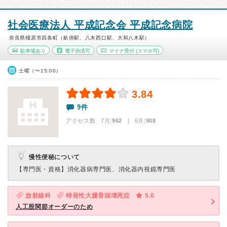
社会医療法人 平成記念会 平成記念病院
奈良県橿原市四条町（畝傍駅、八木西口駅、大和八木駅）
駐車場あり
電子決済可
マイナ受付
(スマホ可)
土曜（〜15:00）
3.84
9件
アクセス数 7月:
962
| 6月:
908
慢性便秘について
【専門医・資格】
消化器病専門医、消化器内視鏡専門医
放射線科
特発性大腿骨頭壊死症
5.0
人工股関節オーダーのため