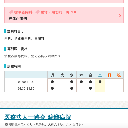
循環器内科
動悸・息切れ
4.0
先生が親切
診療科目：
内科、消化器内科、胃腸科
専門医・資格：
消化器病専門医、消化器内視鏡専門医
診療時間
月
火
水
木
金
土
日
祝
09:00-11:00
16:30-18:30
医療法人一路会 錦織病院
奈良県橿原市木原町（畝傍駅、大和八木駅、八木西口駅）