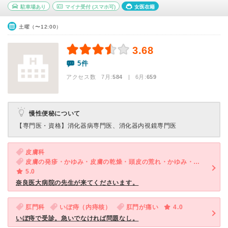
駐車場あり
マイナ受付
(スマホ可)
女医在籍
土曜（〜12:00）
3.68
5件
アクセス数 7月:
584
| 6月:
659
慢性便秘について
【専門医・資格】
消化器病専門医、消化器内視鏡専門医
皮膚科
皮膚の発疹・かゆみ・皮膚の乾燥・頭皮の荒れ・かゆみ・手荒れ
5.0
奈良医大病院の先生が来てくださいます。
肛門科
いぼ痔（内痔核）
肛門が痛い
4.0
いぼ痔で受診。急いでなければ問題なし。