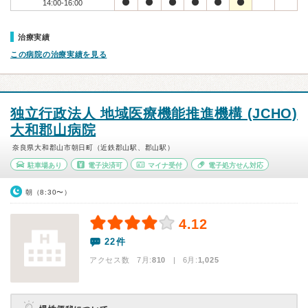
14:00-16:00
治療実績
この病院の治療実績を見る
独立行政法人 地域医療機能推進機構 (JCHO)
大和郡山病院
奈良県大和郡山市朝日町（近鉄郡山駅、郡山駅）
駐車場あり
電子決済可
マイナ受付
電子処方せん対応
朝（8:30〜）
4.12
22件
アクセス数 7月:
810
| 6月:
1,025