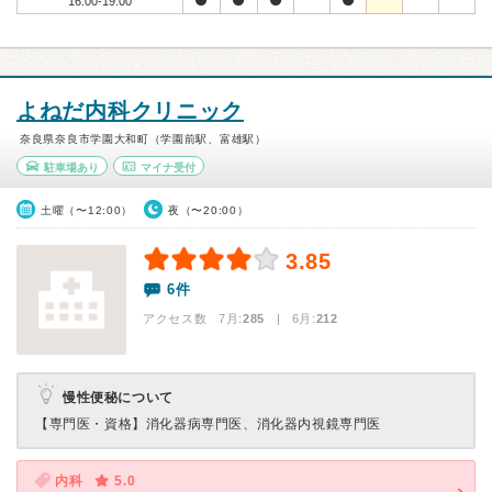
16:00-19:00
よねだ内科クリニック
奈良県奈良市学園大和町（学園前駅、富雄駅）
駐車場あり
マイナ受付
土曜（〜12:00）
夜（〜20:00）
3.85
6件
アクセス数 7月:
285
| 6月:
212
慢性便秘について
【専門医・資格】
消化器病専門医、消化器内視鏡専門医
内科
5.0