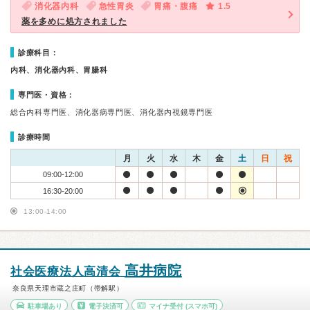
消化器内科
急性胃炎
胃痛・腹痛
1.5
薬を多めに処方されました
診療科目：
内科、消化器内科、胃腸科
専門医・資格：
総合内科専門医、消化器病専門医、消化器内視鏡専門医
診療時間
月
火
水
木
金
土
日
祝
09:00-12:00
16:30-20:00
13:00-14:00
高井病院
社会医療法人高清会
奈良県天理市蔵之庄町（帯解駅）
駐車場あり
電子決済可
マイナ受付
(スマホ可)