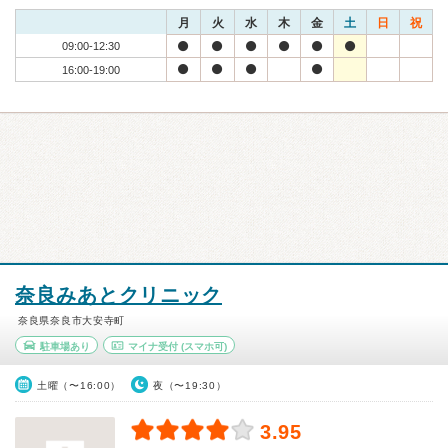
月
火
水
木
金
土
日
祝
09:00-12:30
16:00-19:00
奈良みあとクリニック
奈良県奈良市大安寺町
駐車場あり
マイナ受付
(スマホ可)
土曜（〜16:00）
夜（〜19:30）
3.95