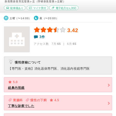
奈良県奈良市北登美ヶ丘（学研奈良登美ヶ丘駅）
駐車場あり
マイナ受付
電子処方せん対応
土曜（〜14:00）
夜（〜20:00）
3.42
3件
アクセス数 7月:
65
| 6月:
65
慢性便秘について
【専門医・資格】
消化器病専門医、消化器内視鏡専門医
5.0
経鼻内視鏡
胃腸科
慢性の下痢
4.5
丁寧な診察でした