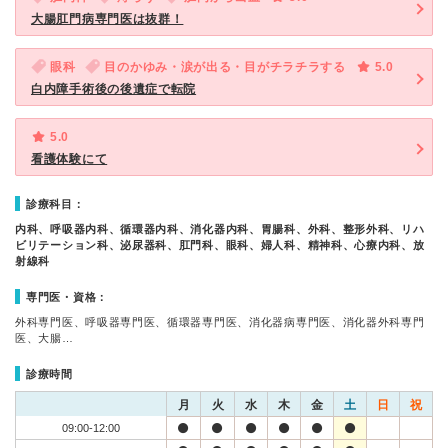
大腸肛門病専門医は抜群！
眼科
目のかゆみ・涙が出る・目がチラチラする
5.0
白内障手術後の後遺症で転院
5.0
看護体験にて
診療科目：
内科、呼吸器内科、循環器内科、消化器内科、胃腸科、外科、整形外科、リハ
ビリテーション科、泌尿器科、肛門科、眼科、婦人科、精神科、心療内科、放
射線科
専門医・資格：
外科専門医、呼吸器専門医、循環器専門医、消化器病専門医、消化器外科専門
医、大腸…
診療時間
月
火
水
木
金
土
日
祝
09:00-12:00