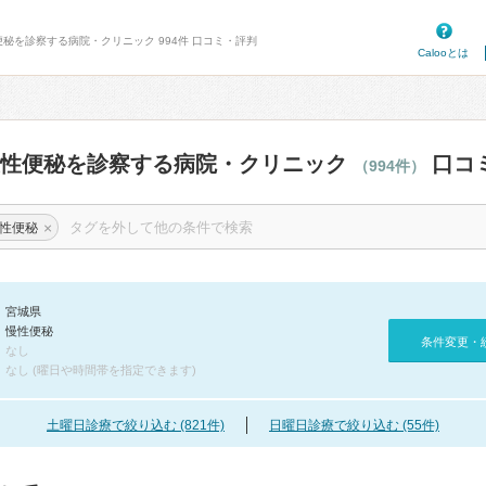
便秘を診察する病院・クリニック 994件 口コミ・評判
Calooとは
慢性便秘を診察する病院・クリニック
口コ
（994件）
×
性便秘
宮城県
慢性便秘
条件変更・
なし
なし (曜日や時間帯を指定できます)
土曜日診療で絞り込む (821件)
日曜日診療で絞り込む (55件)