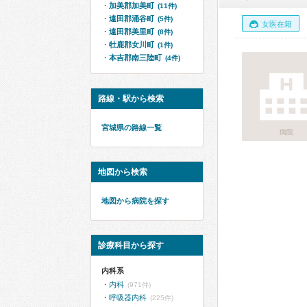
加美郡加美町
(11件)
遠田郡涌谷町
(5件)
女医在籍
遠田郡美里町
(8件)
牡鹿郡女川町
(1件)
本吉郡南三陸町
(4件)
路線・駅から検索
宮城県の路線一覧
病院
地図から検索
地図から病院を探す
診療科目から探す
内科系
内科
(971件)
呼吸器内科
(225件)