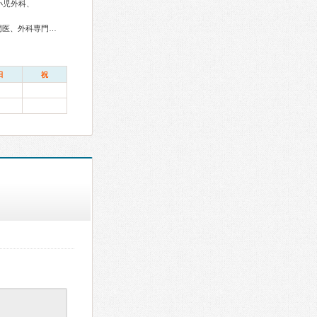
小児外科、
総合内科専門医、アレルギー専門医、感染症専門医、血液専門医、外科専門医、呼吸器専門医、呼吸器外科専門医、循環器専門医、心臓血管外科専門医、不整脈専門医、消化器病専門医、消化器外科専門医、肝臓専門医、消化器内視鏡専門医、泌尿器科専門医、腎臓専門医、透析専門医、脳血管内治療専門医、神経内科専門医、脳神経外科専門医、てんかん専門医、整形外科専門医、手外科専門医、脊椎脊髄外科専門医、形成外科専門医、皮膚科専門医、眼科専門医、耳鼻咽喉科専門医、めまい相談医、産婦人科専門医、婦人科腫瘍専門医、乳腺専門医、小児科専門医、小児外科専門医、老年病専門医、麻酔科専門医、細胞診専門医、超音波専門医、病理専門医、口腔外科専門医、核医学専門医、放射線科専門医、臨床遺伝専門医、救急科専門医、漢方専門医、がん薬物療法専門医、がん治療認定医
日
祝