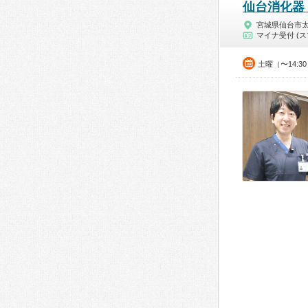
仙台消化器
宮城県仙台市
マイナ受付 (ス
土曜（〜14:3