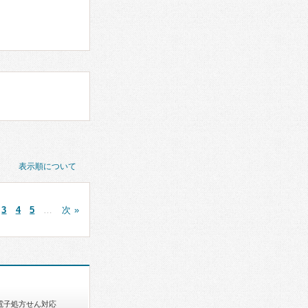
表示順について
3
4
5
…
次 »
電子処方せん対応