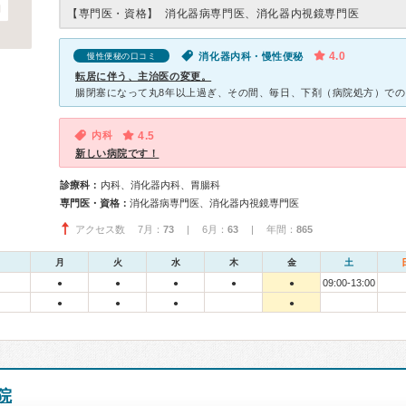
【専門医・資格】
消化器病専門医、消化器内視鏡専門医
4.0
消化器内科・慢性便秘
慢性便秘の口コミ
転居に伴う、主治医の変更。
内科
4.5
新しい病院です！
診療科：
内科、消化器内科、胃腸科
専門医・資格：
消化器病専門医、消化器内視鏡専門医
アクセス数 7月：
73
| 6月：
63
| 年間：
865
月
火
水
木
金
土
09:00-13:00
●
●
●
●
●
●
●
●
●
院