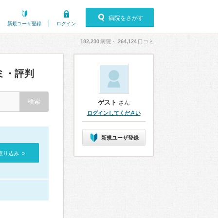
病院をさがす
新規ユーザ登録
ログイン
182,230
病院・
264,124
口コミ
ミ・評判
ゲスト
さん
ログインしてください
新規ユーザ登録
絞り込み »