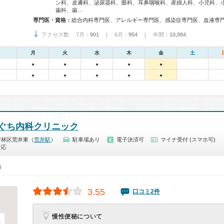
ン科、皮膚科、泌尿器科、眼科、耳鼻咽喉科、産婦人科、小児科、
歯科、歯…
専門医・資格：
アクセス数 7月：
901
| 6月：
954
| 年間：
10,984
月
火
水
木
金
土
●
●
●
●
●
●
●
●
●
●
ぐち内科クリニック
若林区荒井東（
荒井駅
）
駐車場あり
電子決済可
マイナ受付 (スマホ可)
対応
0）
3.55
口コミ2件
慢性便秘について