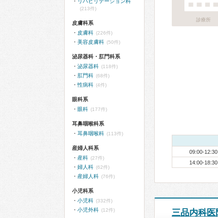
リハビリテーション科
(213件)
診療所
皮膚科系
皮膚科
(226件)
美容皮膚科
(50件)
泌尿器科・肛門科系
泌尿器科
(118件)
肛門科
(68件)
性病科
(4件)
眼科系
眼科
(177件)
耳鼻咽喉科系
耳鼻咽喉科
(113件)
産婦人科系
09:00-12:30
産科
(27件)
14:00-18:30
婦人科
(62件)
産婦人科
(76件)
小児科系
小児科
(332件)
小児外科
(12件)
三品内科医