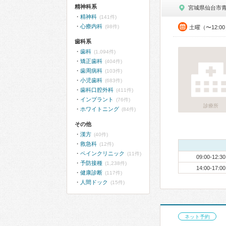
精神科系
宮城県仙台市
精神科
(141件)
心療内科
(98件)
土曜（〜12:0
歯科系
歯科
(1,094件)
矯正歯科
(404件)
歯周病科
(103件)
小児歯科
(683件)
歯科口腔外科
(411件)
インプラント
(76件)
診療所
ホワイトニング
(84件)
その他
漢方
(40件)
救急科
(12件)
ペインクリニック
(11件)
09:00-12:30
予防接種
(1,238件)
14:00-17:00
健康診断
(117件)
人間ドック
(15件)
ネット予約