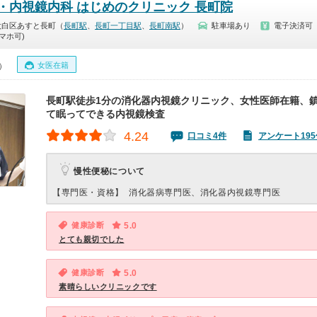
・内視鏡内科 はじめのクリニック 長町院
太白区あすと長町（
長町駅
、
長町一丁目駅
、
長町南駅
）
駐車場あり
電子決済可
マホ可)
女医在籍
0）
長町駅徒歩1分の消化器内視鏡クリニック、女性医師在籍、
て眠ってできる内視鏡検査
4.24
口コミ4件
アンケート195
慢性便秘について
【専門医・資格】
消化器病専門医、消化器内視鏡専門医
健康診断
5.0
とても親切でした
健康診断
5.0
素晴らしいクリニックです