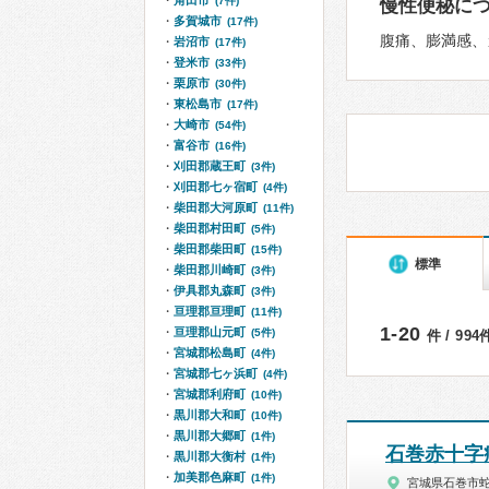
角田市
(7件)
慢性便秘に
多賀城市
(17件)
腹痛、膨満感、
岩沼市
(17件)
登米市
(33件)
栗原市
(30件)
東松島市
(17件)
大崎市
(54件)
富谷市
(16件)
刈田郡蔵王町
(3件)
刈田郡七ヶ宿町
(4件)
柴田郡大河原町
(11件)
柴田郡村田町
(5件)
柴田郡柴田町
(15件)
標準
柴田郡川崎町
(3件)
伊具郡丸森町
(3件)
亘理郡亘理町
(11件)
1-20
亘理郡山元町
(5件)
件 / 99
宮城郡松島町
(4件)
宮城郡七ヶ浜町
(4件)
宮城郡利府町
(10件)
黒川郡大和町
(10件)
黒川郡大郷町
(1件)
石巻赤十字
黒川郡大衡村
(1件)
加美郡色麻町
(1件)
宮城県石巻市