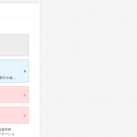
子供の便秘治療で伺っていました。 総合病院なので個人医院とは違い受付や会計も機械になっています。 駐車場も料金制ですが広く停めやすいです。待ち時間も予約制なので時間通りに行けば待ち時間も少なくて済
吸器外科、
リテーショ