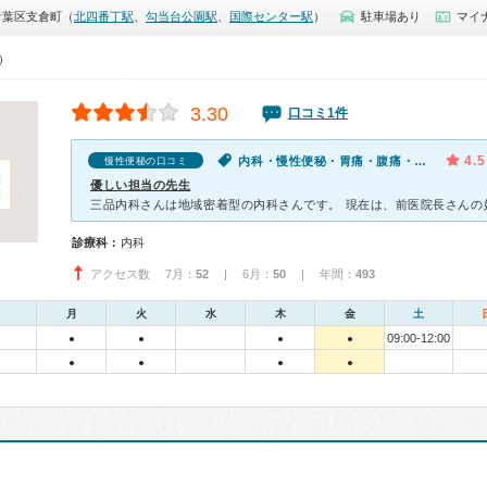
青葉区支倉町（
北四番丁駅
、
勾当台公園駅
、
国際センター駅
）
駐車場あり
マイ
0）
3.30
口コミ1件
4.5
内科・慢性便秘・胃痛・腹痛・食欲不振
慢性便秘の口コミ
優しい担当の先生
診療科：
内科
アクセス数 7月：
52
| 6月：
50
| 年間：
493
月
火
水
木
金
土
09:00-12:00
●
●
●
●
●
●
●
●