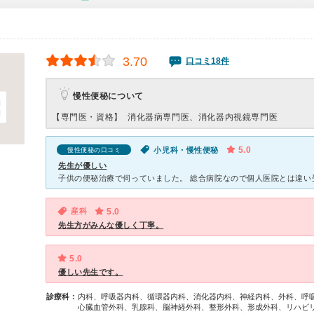
3.70
口コミ18件
慢性便秘について
【専門医・資格】
消化器病専門医、消化器内視鏡専門医
5.0
小児科・慢性便秘
慢性便秘の口コミ
先生が優しい
産科
5.0
先生方がみんな優しく丁寧。
5.0
優しい先生です。
診療科：
内科、呼吸器内科、循環器内科、消化器内科、神経内科、外科、呼
心臓血管外科、乳腺科、脳神経外科、整形外科、形成外科、リハビ