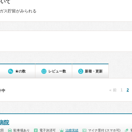
ついて
ガス貯留がみられる
★の数
レビュー数
新着・更新
« 前
1
2
4件中
病院
蛇田
駐車場あり
電子決済可
治療実績
マイナ受付 (スマホ可)