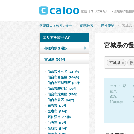
病院口コミ検索カルー - 宮城県の慢性
病院口コミ検索カルー
病院検索
慢性便秘
宮城県
エリアを絞り込む
宮城県の
都道府県を選択
宮城県
(994件)
×
宮城県
慢
仙台市すべて
(527件)
仙台市青葉区
(200件)
仙台市宮城野区
(78件)
エリア・駅
仙台市若林区
(60件)
病気
仙台市太白区
(95件)
名称
仙台市泉区
(94件)
詳細条件
石巻市
(60件)
塩竈市
(26件)
気仙沼市
(19件)
白石市
(17件)
名取市
(34件)