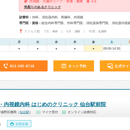
内視鏡・大腸ポリープ・胃痛・腹痛
4.0
気配りのあるクリニック
診療科：
内科、消化器内科、胃腸科、内視鏡
専門医・資格：
アクセス数 7月：
464
| 6月：
388
| 年間：
5,099
月
火
水
木
金
土
09:00-14:30
●
●
●
●
●
022-395-9718
ネット予約
公式サイ
・内視鏡内科 はじめのクリニック 仙台駅前院
宮城野区榴岡（
仙台駅
）
マイナ受付
オンライン診療対応
女医在籍
0）