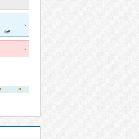
腸閉塞になって丸8年以上過ぎ、その間、毎日、下剤（病院処方）での、排便コントロールをして来ました。 今年5月末、転居に伴い、今まで通っていた病院が遠くなる為、新しい主治医（消化器内科）を、探していま
日
祝