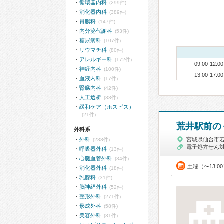
循環器内科
(299件)
消化器内科
(389件)
胃腸科
(147件)
内分泌代謝科
(53件)
糖尿病科
(107件)
リウマチ科
(80件)
アレルギー科
(172件)
09:00-12:00
神経内科
(100件)
13:00-17:00
血液内科
(17件)
腎臓内科
(42件)
人工透析
(33件)
緩和ケア（ホスピス）
(21件)
荒井駅前の
外科系
外科
宮城県仙台市
(238件)
電子処方せん
呼吸器外科
(13件)
心臓血管外科
(34件)
土曜（〜13:0
消化器外科
(18件)
乳腺科
(31件)
脳神経外科
(52件)
整形外科
(271件)
形成外科
(58件)
美容外科
(31件)