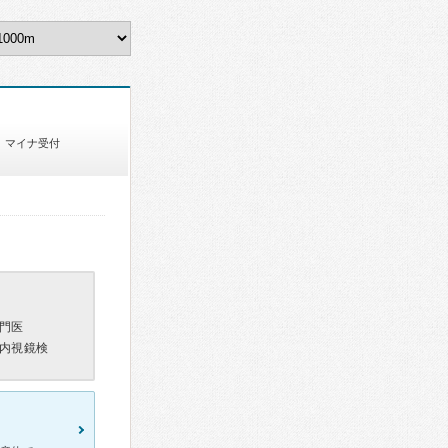
マイナ受付
門医
内視鏡検