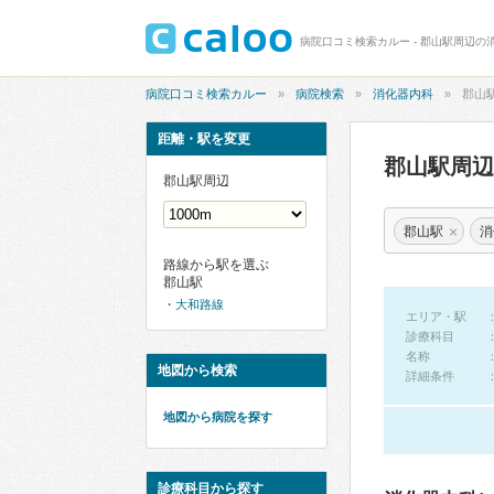
病院口コミ検索カルー - 郡山駅周辺の
病院口コミ検索カルー
病院検索
消化器内科
郡山
距離・駅を変更
郡山駅周
郡山駅周辺
×
郡山駅
消
路線から駅を選ぶ
郡山駅
大和路線
エリア・駅
診療科目
名称
地図から検索
詳細条件
地図から病院を探す
診療科目から探す