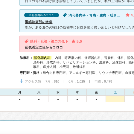
4
消化器内科・胃痛・腹痛・吐き気・嘔吐
消化器内科の口コミ
睡眠時腹部の激痛
眼科・乱視・視力の低下
5.0
乱視測定に目からウロコ
診療科：
消化器内科
、内科、呼吸器内科、循環器内科、胃腸科、外科、消化
形外科、形成外科、リハビリテーション科、皮膚科、泌尿器科、眼
喉科、産婦人科、小児科、放射線科
専門医・資格：
アクセス数 7月：
810
| 6月：
1,025
| 年間：
9,478
月
火
水
木
金
土
●
●
●
●
●