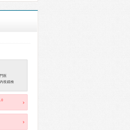
門医
内視鏡検
.0