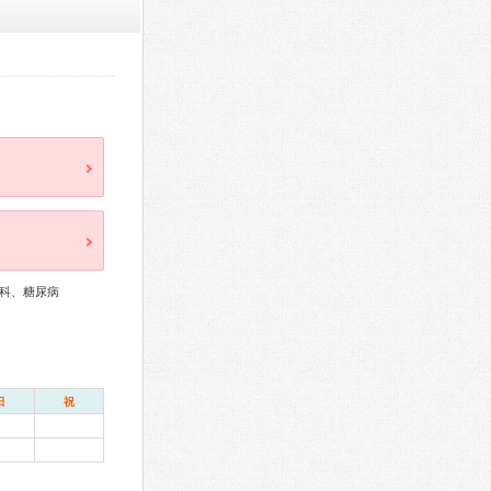
科、糖尿病
日
祝