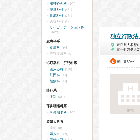
脳神経外科
(1件)
整形外科
(4件)
形成外科
(1件)
美容外科
(0)
リハビリテーション科
(6件)
独立行政法人
皮膚科系
奈良県大和郡
皮膚科
(3件)
電子処方せん
美容皮膚科
(0)
朝（8:30〜）
泌尿器科・肛門科系
泌尿器科
(2件)
肛門科
(1件)
性病科
(1件)
眼科系
眼科
(4件)
耳鼻咽喉科系
病院
耳鼻咽喉科
(4件)
産婦人科系
産科
(0)
婦人科
(1件)
産婦人科
(3件)