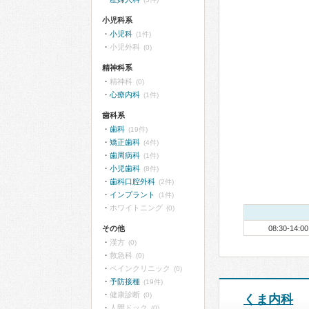
小児科系
小児科
(1件)
小児外科
(0)
精神科系
精神科
(0)
心療内科
(1件)
歯科系
歯科
(19件)
矯正歯科
(4件)
歯周病科
(1件)
小児歯科
(8件)
歯科口腔外科
(2件)
インプラント
(1件)
ホワイトニング
(0)
その他
08:30-14:00
漢方
(0)
救急科
(0)
ペインクリニック
(0)
予防接種
(19件)
健康診断
(0)
くま内科
人間ドック
(0)