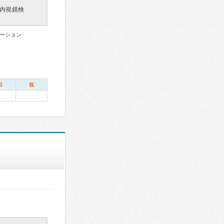
内視鏡検
ーション
日
祝