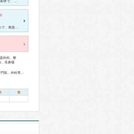
日々の胃の不調が続き診察して頂いていましたが、私の主治医が1年の産休で、代診の医師からは投薬も無く、挙句「気のせいやろ」と言われる始末で、この医師には何を訴えても無駄と市販胃薬でしのぎ我慢してきました
.0
妻が、ある週の火曜日の就寝中にお腹を抱え痛い苦しいと叫びだしたので、救急要請しようとしたら『朝まで様子を見るから救急は止めて』と言うので静観しました。朝には落ち着いたが、私の脳裏を過ったのは、彼女の直
器外科、整
科、耳鼻咽
総合内科専門医、アレルギー専門医、リウマチ専門医、血液専門医、外科専門医、糖尿病専門医、呼吸器専門医、循環器専門医、消化器病専門医、肝臓専門医、消化器内視鏡専門医、泌尿器科専門医、透析専門医、頭痛専門医、てんかん専門医、整形外科専門医、皮膚科専門医、眼科専門医、産婦人科専門医、小児科専門医、小児神経専門医、老年病専門医、がん治療認定医
日
祝