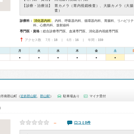
【診療・治療法】
胃カメラ（胃内視鏡検査）、大腸カメラ（大腸
査）
診療科：
消化器内科
、内科、呼吸器内科、循環器内科、胃腸科、リハビリテ
科、心療内科、放射線科
専門医・資格：
総合診療専門医、血液専門医、消化器内視鏡専門医
アクセス数 7月：
18
| 6月：
16
| 年間：
159
月
火
水
木
金
土
●
●
●
●
●
●
山市南郡山町（
近鉄郡山駅
、
郡山駅
）
駐車場あり
マイナ受付
0）
－
口コミ0件