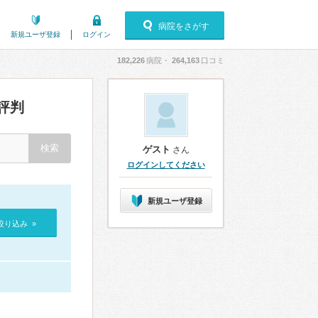
病院をさがす
新規ユーザ登録
ログイン
182,226
病院・
264,163
口コミ
評判
ゲスト
さん
ログインしてください
新規ユーザ登録
絞り込み »