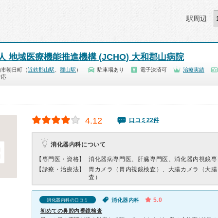
駅周辺
 地域医療機能推進機構 (JCHO) 大和郡山病院
山市朝日町（
近鉄郡山駅
、
郡山駅
）
駐車場あり
電子決済可
治療実績
対応
4.12
口コミ22件
消化器内科について
【専門医・資格】
消化器病専門医、肝臓専門医、消化器内視鏡専
【診療・治療法】
胃カメラ（胃内視鏡検査）、大腸カメラ（大腸
査）
5.0
消化器内科
消化器内科の口コミ
初めての鼻腔内視鏡検査