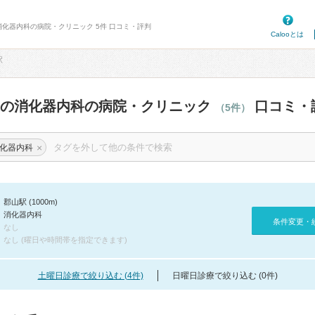
消化器内科の病院・クリニック 5件 口コミ・評判
Calooとは
駅
辺の消化器内科の病院・クリニック
口コミ・
（5件）
×
化器内科
郡山駅 (1000m)
消化器内科
条件変更・
なし
なし (曜日や時間帯を指定できます)
土曜日診療で絞り込む (4件)
日曜日診療で絞り込む (0件)