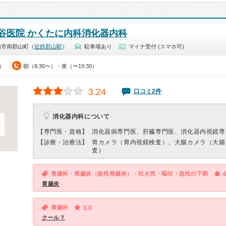
谷医院 かくたに内科消化器内科
山市南郡山町（
近鉄郡山駅
）
駐車場あり
マイナ受付 (スマホ可)
0）
朝（8:30〜）・夜（〜19:30）
3.24
口コミ2件
消化器内科について
【専門医・資格】
消化器病専門医、肝臓専門医、消化器内視鏡専
【診療・治療法】
胃カメラ（胃内視鏡検査）、大腸カメラ（大腸
査）
胃腸科・胃腸炎（急性胃腸炎）・吐き気・嘔吐・急性の下痢
4
胃腸炎
胃腸科
3.0
クール？