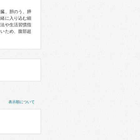
肝臓、胆のう、膵
一緒に入り込む細
療法や生活習慣指
しいため、腹部超
表示順について