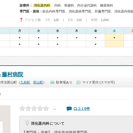
診療科：
消化器内科
、内科、胃腸科、内分泌代謝科、糖尿病科
専門医・資格：
総合内科専門医、消化器病専門医、肝臓専門医、消化器内視
アクセス数 7月：
120
| 6月：
110
| 年間：
1,094
月
火
水
木
金
土
●
●
●
●
●
●
●
●
●
●
藤村病院
会
山市北郡山町（
九条駅
、
郡山駅
）
駐車場あり
マイナ受付 (スマホ可)
0）
－
口コミ0件
消化器内科について
【専門医・資格】
消化器内視鏡専門医