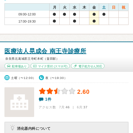
月
火
水
木
金
土
日
祝
09:00-12:00
17:00-19:30
医療法人晃成会 南王寺診療所
奈良県北葛城郡王寺町本町（畠田駅）
駐車場あり
マイナ受付
(スマホ可)
電子処方せん対応
土曜（〜12:00）
夜（〜19:30）
2.60
1件
アクセス数 7月:
46
| 6月:
37
消化器内科について