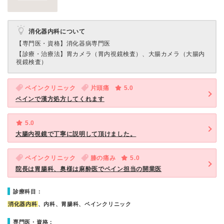
消化器内科について
【専門医・資格】
消化器病専門医
【診療・治療法】
胃カメラ（胃内視鏡検査）、大腸カメラ（大腸内
視鏡検査）
ペインクリニック
片頭痛
5.0
ペインで漢方処方してくれます
5.0
大腸内視鏡で丁寧に説明して頂けました。
ペインクリニック
膝の痛み
5.0
院長は胃腸科、奥様は麻酔医でペイン担当の開業医
診療科目：
消化器内科
、内科、胃腸科、ペインクリニック
専門医・資格：