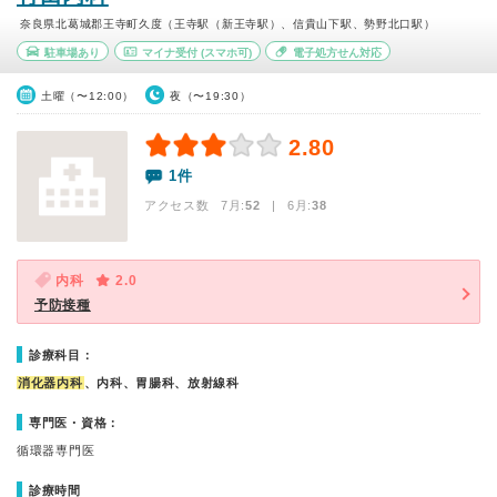
奈良県北葛城郡王寺町久度（王寺駅（新王寺駅）、信貴山下駅、勢野北口駅）
駐車場あり
マイナ受付
(スマホ可)
電子処方せん対応
土曜（〜12:00）
夜（〜19:30）
2.80
1件
アクセス数 7月:
52
| 6月:
38
内科
2.0
予防接種
診療科目：
消化器内科
、内科、胃腸科、放射線科
専門医・資格：
循環器専門医
診療時間