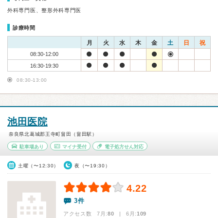
外科専門医、整形外科専門医
診療時間
月
火
水
木
金
土
日
祝
08:30-12:00
16:30-19:30
08:30-13:00
池田医院
奈良県北葛城郡王寺町畠田（畠田駅）
駐車場あり
マイナ受付
電子処方せん対応
土曜（〜12:30）
夜（〜19:30）
4.22
3件
アクセス数 7月:
80
| 6月:
109