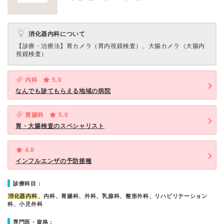
消化器内科について
【診療・治療法】
胃カメラ（胃内視鏡検査）、大腸カメラ（大腸内
視鏡検査）
内科
5.0
なんでも診てもらえる地域の病院
胃腸科
5.0
胃・大腸検査のスペシャリスト
4.0
インフルエンザの予防接種
診療科目：
消化器内科
、内科、胃腸科、外科、乳腺科、整形外科、リハビリテーション
科、小児外科
専門医・資格：