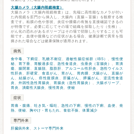
大腸カメラ（大腸内視鏡検査）
大腸カメラ（大腸内視鏡検査）は、先端に高性能なカメラが付い
た内視鏡を肛門から挿入し、大腸内（直腸～盲腸）を観察する検
査です。粘膜の色や形状、炎症や腫瘍の有無を直接確認できるの
が特徴です。必要に応じてその場で組織を採取したり（生検）、
がん化の恐れがあるポリープはその場で切除したりすることも可
能です。血便や腹痛などの症状がある場合、健康診断で異常を指
摘された場合などは健康保険が適用されます。
病気
食中毒
、
下痢症
、
乳糖不耐症
、
過敏性腸症候群（IBS）
、
慢性便
秘
、
胃下垂
、
胃酸過多症
、
急性食道炎
、
虫垂炎（盲腸炎）
、
胃潰
瘍
、
腸閉塞
、
直腸脱
、
脂肪肝
、
アルコール性肝炎
、
急性ウイルス
性肝炎
、
肝硬変
、
食道がん
、
胃がん
、
胃肉腫
、
大腸がん
、
直腸が
ん
、
結腸がん
、
癌性腹膜炎
、
肝臓がん
、
膵臓がん
、
逆流性食道
炎
、
外因性急性胃腸炎
、
胃腸炎（急性胃腸炎）
、
大腸ポリープ
、
胃炎
、
潰瘍性大腸炎
、
慢性胃炎
、
便秘
症状
胃痛・腹痛
、
吐き気・嘔吐
、
急性の下痢
、
慢性の下痢
、
血便
、
発
熱
、
便秘
、
胸やけ・胃もたれ
、
食欲不振
、
体重減少
専門外来
肝臓病外来
、
ストーマ専門外来