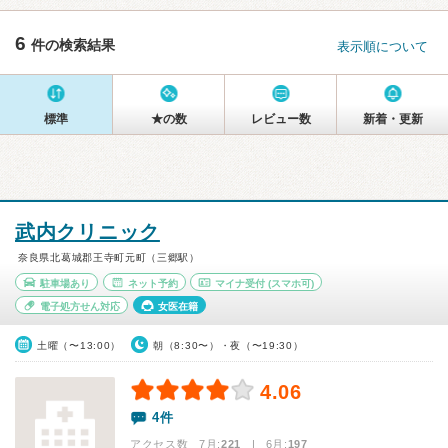
6
件の検索結果
表示順について
標準
★の数
レビュー数
新着・更新
武内クリニック
奈良県北葛城郡王寺町元町（三郷駅）
駐車場あり
ネット予約
マイナ受付
(スマホ可)
電子処方せん対応
女医在籍
土曜（〜13:00）
朝（8:30〜）・夜（〜19:30）
4.06
4件
アクセス数 7月:
221
| 6月:
197