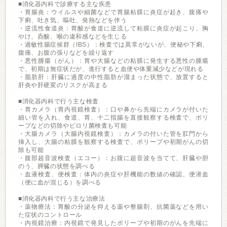
■消化器内科で診療する主な疾患
・胃腸炎：ウイルスや細菌などで胃腸粘膜に炎症が起き、腹痛や
下痢、吐き気、嘔吐、発熱などを伴う
・逆流性食道炎：胃酸が食道に逆流して粘膜に炎症が起こり、胸
やけ、呑酸、喉の違和感などを生じる
・過敏性腸症候群（IBS）：検査では異常がないが、便秘や下痢、
腹痛、お腹の張りなどを繰り返す
・悪性腫瘍（がん）：胃や大腸などの粘膜に発生する悪性の腫瘍
で、初期は無症状だが、進行すると血便や体重減少などが現れる
・脂肪肝：肝臓に過度の中性脂肪が溜まった状態で、放置すると
肝炎や肝硬変のリスクが高まる
■消化器内科で行う主な検査
・胃カメラ（胃内視鏡検査）：口や鼻から先端にカメラが付いた
細い管を入れ、食道、胃、十二指腸を直接観察する検査で、ポリ
ープなどの切除やピロリ菌検査も可能
・大腸カメラ（大腸内視鏡検査）：カメラの付いた管を肛門から
挿入し、大腸の粘膜を観察する検査で、ポリープや初期がんの切
除も可能
・腹部超音波検査（エコー）：お腹に超音波を当てて、肝臓や胆
のう、膵臓の状態を調べる
・血液検査、便検査：体内の炎症や肝機能の数値の確認、便潜血
（便に血が混じる）を調べる
■消化器内科で行う主な治療法
・薬物療法：胃酸の分泌を抑える薬や整腸剤、抗菌薬などを用い
た症状のコントロール
・内視鏡治療：内視鏡で発見したポリープや初期のがんを先端に