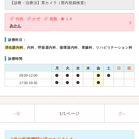
【診療・治療法】
胃カメラ（胃内視鏡検査）
内科
かぜ
発熱
1.0
あかん
診療科目：
消化器内科
、内科、呼吸器内科、循環器内科、胃腸科、リハビリテーション科
診療時間
月
火
水
木
金
土
日
祝
09:00-12:00
17:00-19:30
«前
1/1ページ
次»