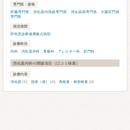
専門医・資格
肝臓専門医
、
消化器内視鏡専門医
、
消化器病専門医
、
大腸肛門病
専門医
指定病院
肝疾患診療連携拠点病院
診療科目
内科
、
消化器外科
、
胃腸科
、
アレルギー科
、
肛門科
消化器内科の関連項目（口コミ検索）
診療内容
消化器
(0)、
排泄（便）
(0)、
再検査・精密検査
(0)