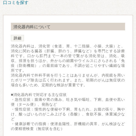
口コミを探す
消化器内科について
詳細
消化器内科は、消化管（食道、胃、十二指腸、小腸、大腸）と、
消化に関わる臓器（肝臓、胆のう、膵臓など）を専門とする診療
科です。口から肛門まで一本の管で繋がる消化管は、消化、吸
収、排泄を担うほか、外からの細菌やウイルスにさらされる「免
疫（防衛機能）」の最前線であり、不調が起こりやすい繊細な場
所です。
消化器内科で外科手術を行うことはありませんが、内視鏡を用い
たポリープ除去は広く行われます。また、初期のがんは無症状の
場合も多いため、定期的な検診が重要です。
■消化器内科で対応する主な症状
・急性症状：腹痛や胃の痛み、吐き気や嘔吐、下痢、血便や黒い
便（タール便）、発熱など
・慢性症状：慢性的な便秘や下痢、胃もたれ、お腹の張り、胸や
け、酸っぱいものがこみ上げる（呑酸）、食欲不振、体重減少な
ど
・健康診断での指摘：便潜血陽性、肝機能の異常、がん検診など
の要精密検査（無症状を含む）