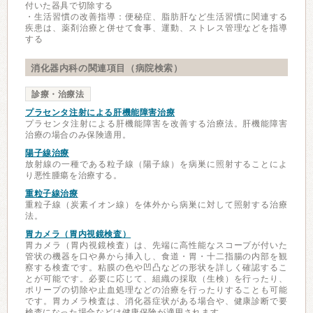
付いた器具で切除する
・生活習慣の改善指導：便秘症、脂肪肝など生活習慣に関連する
疾患は、薬剤治療と併せて食事、運動、ストレス管理などを指導
する
消化器内科の関連項目（病院検索）
診療・治療法
プラセンタ注射による肝機能障害治療
プラセンタ注射による肝機能障害を改善する治療法。肝機能障害
治療の場合のみ保険適用。
陽子線治療
放射線の一種である粒子線（陽子線）を病巣に照射することによ
り悪性腫瘍を治療する。
重粒子線治療
重粒子線（炭素イオン線）を体外から病巣に対して照射する治療
法。
胃カメラ（胃内視鏡検査）
胃カメラ（胃内視鏡検査）は、先端に高性能なスコープが付いた
管状の機器を口や鼻から挿入し、食道・胃・十二指腸の内部を観
察する検査です。粘膜の色や凹凸などの形状を詳しく確認するこ
とが可能です。必要に応じて、組織の採取（生検）を行ったり、
ポリープの切除や止血処理などの治療を行ったりすることも可能
です。胃カメラ検査は、消化器症状がある場合や、健康診断で要
検査になった場合などは健康保険が適用されます。