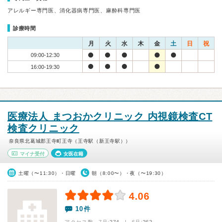
アレルギー専門医、消化器病専門医、麻酔科専門医
診療時間
月
火
水
木
金
土
日
祝
09:00-12:30
16:00-19:30
医療法人 まつおかクリニック 内視鏡検査CT
検査クリニック
奈良県北葛城郡王寺町王寺（王寺駅（新王寺駅））
マイナ受付
女医在籍
土曜（〜11:30）・日曜
朝（8:00〜）・夜（〜19:30）
4.06
10件