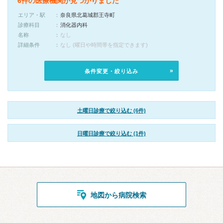
6件の医療機関が見つかりました
エリア・駅
奈良県北葛城郡王寺町
診療科目
消化器内科
名称
なし
詳細条件
なし (曜日や時間帯を指定できます)
条件変更・絞り込み
土曜日診療で絞り込む (6件)
日曜日診療で絞り込む (1件)
地図から病院検索