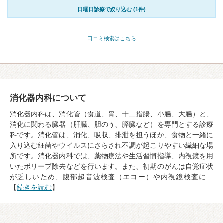
日曜日診療で絞り込む (1件)
口コミ検索はこちら
消化器内科について
消化器内科は、消化管（食道、胃、十二指腸、小腸、大腸）と、
消化に関わる臓器（肝臓、胆のう、膵臓など）を専門とする診療
科です。消化管は、消化、吸収、排泄を担うほか、食物と一緒に
入り込む細菌やウイルスにさらされ不調が起こりやすい繊細な場
所です。消化器内科では、薬物療法や生活習慣指導、内視鏡を用
いたポリープ除去などを行います。また、初期のがんは自覚症状
が乏しいため、腹部超音波検査（エコー）や内視鏡検査に…
【
続きを読む
】