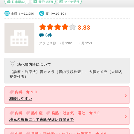
駐車場あり
電子決済可
マイナ受付
土曜（〜11:30）
夜（〜19:30）
3.83
6件
アクセス数 7月:
282
| 6月:
253
消化器内科について
【診療・治療法】
胃カメラ（胃内視鏡検査）、大腸カメラ（大腸内
視鏡検査）
内科
5.0
相談しやすい
内科
熱中症
発熱・吐き気・嘔吐
5.0
地元の救急にして夜診が遅い時間まで