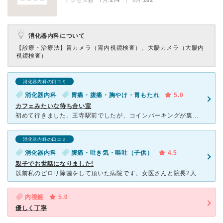
アクセス数 7月:
274
| 6月:
262
消化器内科について
【診療・治療法】
胃カメラ（胃内視鏡検査）、大腸カメラ（大腸内
視鏡検査）
消化器内科の口コミ
消化器内科
胃痛・腹痛・胸やけ・胃もたれ
5.0
カフェみたいな待ち合い室
初めて行きました。王寺駅前でしたが、コインパーキングが裏手にあったので、車でも行けるところでした。 誰かの紹介でもなかったので、ドキドキしました。 クリニックはビルの3階にあって、エレベーターか階
消化器内科の口コミ
消化器内科
腹痛・吐き気・嘔吐（子供）
4.5
親子でお世話になりました!
以前私のピロリ除菌をして頂いた病院です。女医さんと院長2人の医師がおり、今回は、娘の腹痛で院長の診察を受けました。とても優しい物言いで、娘もリラックスして応答出来てました。こちらでは子どもの採血など検
内視鏡
5.0
優しく丁寧