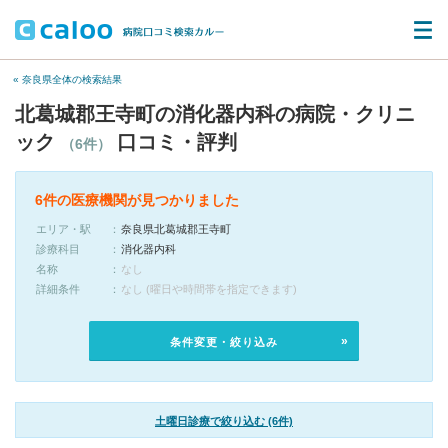
« 奈良県全体の検索結果
北葛城郡王寺町の消化器内科の病院・クリニ
ック
口コミ・評判
（6件）
6件の医療機関が見つかりました
エリア・駅
奈良県北葛城郡王寺町
診療科目
消化器内科
名称
なし
詳細条件
なし (曜日や時間帯を指定できます)
条件変更・絞り込み
土曜日診療で絞り込む (6件)