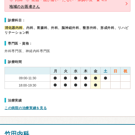
内科
発熱・頭が痛い・だるい・体調不良
4.0
地域のお医者さん
診療科目：
消化器内科
、内科、胃腸科、外科、脳神経外科、整形外科、形成外科、リハビ
リテーション科
専門医・資格：
外科専門医、神経内科専門医
診療時間
月
火
水
木
金
土
日
祝
09:00-11:30
18:00-19:30
治療実績
この病院の治療実績を見る
竹田内科