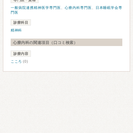
専門医・資格
一般病院連携精神医学専門医
、
心療内科専門医
、
日本睡眠学会専
門医
診療科目
精神科
心療内科の関連項目（口コミ検索）
診療内容
こころ
(0)