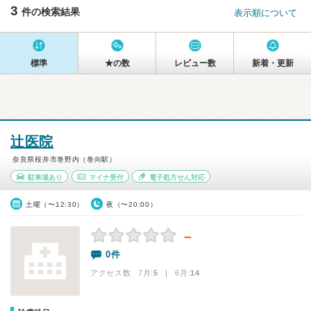
3
件の検索結果
表示順について
標準
★の数
レビュー数
新着・更新
辻医院
奈良県桜井市巻野内（巻向駅）
駐車場あり
マイナ受付
電子処方せん対応
土曜（〜12:30）
夜（〜20:00）
－
0件
アクセス数 7月:
5
| 6月:
14