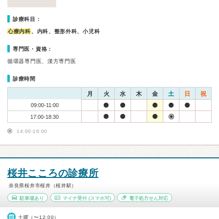
診療科目：
心療内科
、内科、整形外科、小児科
専門医・資格：
循環器専門医、漢方専門医
診療時間
月
火
水
木
金
土
日
祝
09:00-11:00
17:00-18:30
14:00-16:00
桜井こころの診療所
奈良県桜井市桜井（桜井駅）
駐車場あり
マイナ受付
(スマホ可)
電子処方せん対応
土曜（〜12:00）