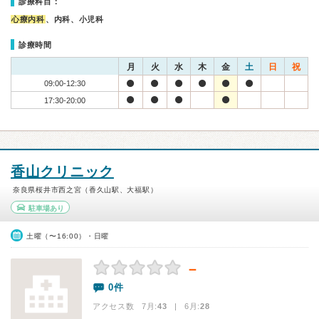
診療科目：
心療内科
、内科、小児科
診療時間
月
火
水
木
金
土
日
祝
09:00-12:30
17:30-20:00
香山クリニック
奈良県桜井市西之宮（香久山駅、大福駅）
駐車場あり
土曜（〜16:00）・日曜
－
0件
アクセス数 7月:
43
| 6月:
28