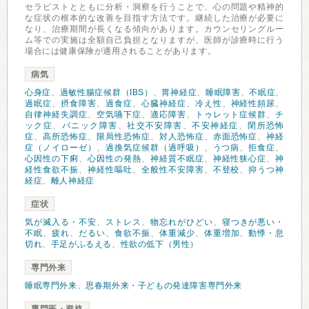
セラピストとともに分析・洞察を行うことで、心の問題や精神的
な症状の根本的な改善を目指す方法です。継続した治療が必要に
なり、治療期間が長くなる傾向があります。カウンセリングルー
ム等での実施は全額自己負担となりますが、医師が診療時に行う
場合には健康保険が適用されることがあります。
病気
心身症
、
過敏性腸症候群（IBS）
、
胃神経症
、
睡眠障害
、
不眠症
、
過眠症
、
摂食障害
、
過食症
、
心臓神経症
、
冷え性
、
神経性頻尿
、
自律神経失調症
、
空気嚥下症
、
適応障害
、
トゥレット症候群
、
チ
ック症
、
パニック障害
、
社交不安障害
、
不安神経症
、
閉所恐怖
症
、
高所恐怖症
、
限局性恐怖症
、
対人恐怖症
、
赤面恐怖症
、
神経
症（ノイローゼ）
、
過換気症候群（過呼吸）
、
うつ病
、
拒食症
、
心因性の下痢
、
心因性の発熱
、
神経質不眠症
、
神経性狭心症
、
神
経性食欲不振
、
神経性嘔吐
、
全般性不安障害
、
不登校
、
抑うつ神
経症
、
離人神経症
症状
気が滅入る・不安
、
ストレス
、
物忘れがひどい
、
寝つきが悪い・
不眠
、
疲れ
、
だるい
、
食欲不振
、
体重減少
、
体重増加
、
動悸・息
切れ
、
手足がふるえる
、
性欲の低下（男性）
専門外来
睡眠専門外来
、
思春期外来・子どもの発達障害専門外来