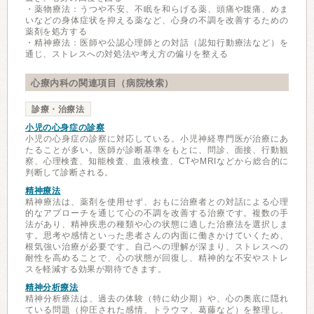
・薬物療法：うつや不安、不眠を和らげる薬、頭痛や腹痛、めま
いなどの身体症状を抑える薬など、心身の不調を改善するための
薬剤を処方する
・精神療法：医師や公認心理師との対話（認知行動療法など）を
通じ、ストレスへの対処法や考え方の偏りを整える
心療内科の関連項目（病院検索）
診療・治療法
小児の心身症の診察
小児の心身症の診察に対応している。小児神経専門医が治療にあ
たることが多い。医師が診断基準をもとに、問診、面接、行動観
察、心理検査、知能検査、血液検査、CTやMRIなどから総合的に
判断して診断される。
精神療法
精神療法は、薬剤を使用せず、おもに治療者との対話による心理
的なアプローチを通じて心の不調を改善する治療です。複数の手
法があり、精神疾患の種類や心の状態に適した治療法を選択しま
す。思考や感情といった患者さんの内面に働きかけていくため、
根気強い治療が必要です。自己への理解が深まり、ストレスへの
耐性を高めることで、心の状態が回復し、精神的な不安やストレ
スを軽減する効果が期待できます。
精神分析療法
精神分析療法は、過去の体験（特に幼少期）や、心の奥底に隠れ
ている問題（抑圧された感情、トラウマ、葛藤など）を整理し、