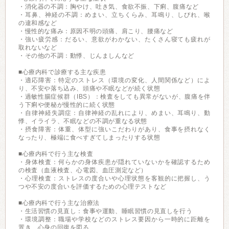
・消化器の不調：胸やけ、吐き気、食欲不振、下痢、腹痛など
・耳鼻、神経の不調：めまい、立ちくらみ、耳鳴り、しびれ、喉
の違和感など
・慢性的な痛み：原因不明の頭痛、肩こり、腰痛など
・強い疲労感：だるい、意欲がわかない、たくさん寝ても疲れが
取れないなど
・その他の不調：動悸、じんましんなど
■心療内科で診療する主な疾患
・適応障害：特定のストレス（環境の変化、人間関係など）によ
り、不安や落ち込み、頭痛や不眠などが続く状態
・過敏性腸症候群（IBS）：検査をしても異常がないが、腹痛を伴
う下痢や便秘が慢性的に続く状態
・自律神経失調症：自律神経の乱れにより、めまい、耳鳴り、動
悸、イライラ、不眠などの不調が重なる状態
・摂食障害：体重、体型に強いこだわりがあり、食事を摂れなく
なったり、極端に食べすぎてしまったりする状態
■心療内科で行う主な検査
・身体検査：何らかの身体疾患が隠れていないかを確認するため
の検査（血液検査、心電図、血圧測定など）
・心理検査：ストレスの度合いや心理状態を客観的に把握し、う
つや不安の度合いを評価するための心理テストなど
■心療内科で行う主な治療法
・生活習慣の見直し：食事や運動、睡眠習慣の見直しを行う
・環境調整：職場や学校などのストレス要因から一時的に距離を
置き、心身の回復を図る