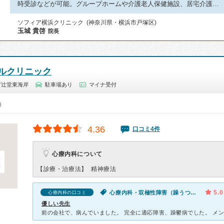
時受診などが可能。グループホームや介護老人保健施設、居宅介護…
ソフィア横浜クリニック (神奈川県・横浜市戸塚区)
玉城 貴啓
院長
ルクリニック
市辻堂東海岸
駐車場あり
マイナ受付
0）
4.36
口コミ4件
心療内科について
【診療・治療法】
精神療法
5.0
心療内科・双極性障害（躁うつ病）・気が滅入る・不安・幻想・妄想
心療内科の口コミ
優しい先生