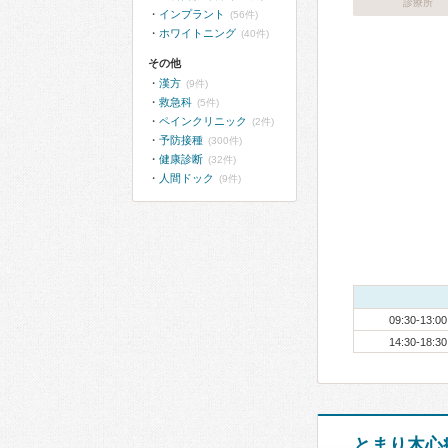
診療所
インプラント
(56件)
ホワイトニング
(40件)
その他
漢方
(9件)
救急科
(5件)
ペインクリニック
(2件)
予防接種
(300件)
健康診断
(32件)
人間ドック
(9件)
09:30-13:00
14:30-18:30
とまり木心