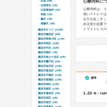
心療内科に
辻堂
(2件)
辻堂神台
(1件)
心療内科は、ス
辻堂東海岸
(1件)
強いストレスは
羽鳥
(1件)
を引き起こすこ
藤沢
(7件)
南藤沢
め注意が必要で
(3件)
トでストレスの
横浜市すべて
(224件)
横浜市鶴見区
(9件)
横浜市神奈川区
(17件)
横浜市西区
(19件)
横浜市中区
(28件)
横浜市南区
(7件)
横浜市保土ケ谷区
(6件)
横浜市磯子区
(6件)
横浜市金沢区
(10件)
横浜市港北区
(28件)
横浜市戸塚区
(12件)
標準
横浜市港南区
(13件)
横浜市旭区
(10件)
横浜市緑区
(12件)
1-20
横浜市瀬谷区
件 / 34
(3件)
横浜市栄区
(2件)
横浜市泉区
(3件)
横浜市青葉区
(22件)