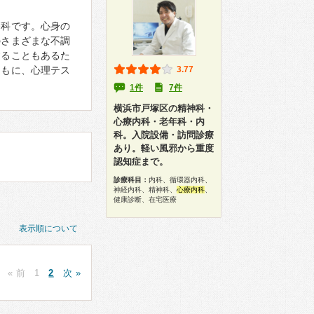
療科です。心身の
のさまざまな不調
することもあるた
ともに、心理テス
3.77
1件
7件
横浜市戸塚区の精神科・
心療内科・老年科・内
科。入院設備・訪問診療
あり。軽い風邪から重度
認知症まで。
診療科目：
内科、循環器内科、
神経内科、精神科、
心療内科
、
健康診断、在宅医療
表示順について
« 前
1
2
次 »