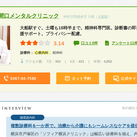
間口メンタルクリニック
神奈川県鎌倉市 大船（
大船駅
）
大船駅すぐ。土曜も18時半まで。精神科専門医。診断書の即
援サポート。プライバシー配慮。
3.14
口コミ0件
アンケート11
診療科：
心療内科
、精神科
アクセス数 7月：
303
| 6月：
431
| 年間：
4,892
0467-84-7580
ネット予約
公式サイ
街の頼れる
循環器内科
複数診療科を一か所で。治療から介護にもシームレスなケアを提
横浜市戸塚区の「ソフィア横浜クリニック」は幅広い診療科を揃え、