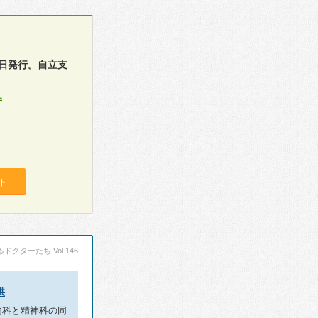
日発行。自立支
件
ト
ドクターたち Vol.146
供
内科と精神科の同