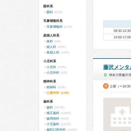
眼科系
眼科
(51件)
耳鼻咽喉科系
耳鼻咽喉科
(27件)
09:30-12:30
産婦人科系
14:00-17:00
産科
(9件)
婦人科
(15件)
産婦人科
(15件)
小児科系
藤沢メンタ
小児科
(74件)
小児外科
(2件)
神奈川県藤沢
精神科系
土曜（〜18:3
精神科
(50件)
心療内科
(34件)
歯科系
歯科
(297件)
矯正歯科
(129件)
歯周病科
(56件)
小児歯科
(185件)
歯科口腔外科
(132件)