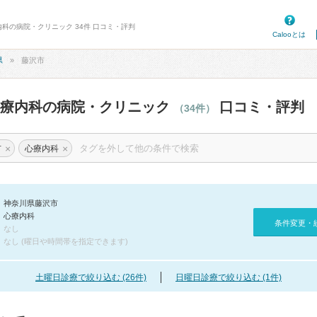
内科の病院・クリニック 34件 口コミ・評判
Calooとは
県
藤沢市
心療内科の病院・クリニック
口コミ・評判
（34件）
×
×
市
心療内科
神奈川県藤沢市
心療内科
条件変更・
なし
なし (曜日や時間帯を指定できます)
土曜日診療で絞り込む (26件)
日曜日診療で絞り込む (1件)