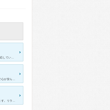
産後うつで通院しました。あまり大きな病院ではなく、2人の先生で対応しています。院内は、とても綺麗で清潔感があります。コロナ対策もしっかりされていて安心して通うことが出来ます。予約制で混んでいると多少待
待合室の雰囲気は落ち着いていて、アロマの香りと静かに流れる音楽で心が安らぎながら診察を待つことができます。 綺麗で優しい雰囲気のある女性の先生で、話をずっとうんうんと親身に聞いてくれます。
先生が深入りすることもなく、心地よいテンポで話を聞いてくださいます。リラックスしてお話が出来る貴重な先生です。 待ち時間も少なく落ち着いた雰囲気の病院です。 男の先生ですが発達障害かもしれない