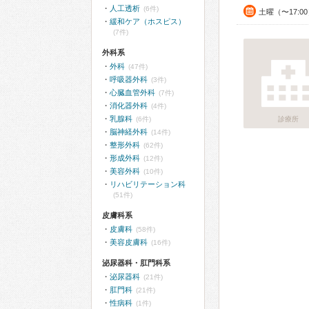
人工透析
(6件)
土曜（〜17:0
緩和ケア（ホスピス）
(7件)
外科系
外科
(47件)
呼吸器外科
(3件)
心臓血管外科
(7件)
消化器外科
(4件)
乳腺科
(6件)
診療所
脳神経外科
(14件)
整形外科
(62件)
形成外科
(12件)
美容外科
(10件)
リハビリテーション科
(51件)
皮膚科系
皮膚科
(58件)
美容皮膚科
(16件)
泌尿器科・肛門科系
泌尿器科
(21件)
肛門科
(21件)
性病科
(1件)