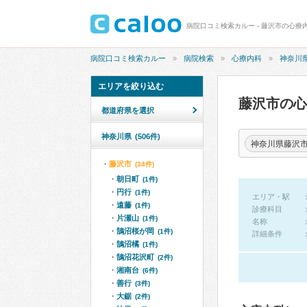
病院口コミ検索カルー - 藤沢市の心療
病院口コミ検索カルー
病院検索
心療内科
神奈川
エリアを絞り込む
藤沢市の
都道府県を選択
神奈川県
(506件)
神奈川県藤沢
藤沢市
(34件)
朝日町
(1件)
円行
(1件)
エリア・駅
遠藤
(1件)
診療科目
片瀬山
(1件)
名称
鵠沼桜が岡
(1件)
詳細条件
鵠沼橘
(1件)
鵠沼花沢町
(2件)
湘南台
(6件)
善行
(3件)
大鋸
(2件)