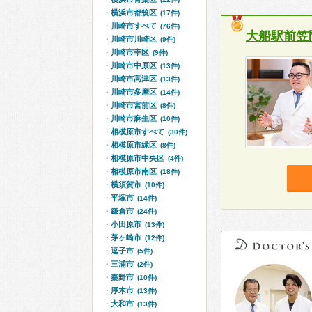
横浜市都筑区
(17件)
川崎市すべて
(76件)
大船駅前笠
川崎市川崎区
(9件)
川崎市幸区
(9件)
川崎市中原区
(13件)
川崎市高津区
(13件)
川崎市多摩区
(14件)
川崎市宮前区
(8件)
川崎市麻生区
(10件)
相模原市すべて
(30件)
相模原市緑区
(8件)
相模原市中央区
(4件)
相模原市南区
(18件)
横須賀市
(10件)
平塚市
(14件)
鎌倉市
(24件)
小田原市
(13件)
茅ヶ崎市
(12件)
逗子市
(5件)
三浦市
(2件)
秦野市
(10件)
厚木市
(13件)
大和市
(13件)