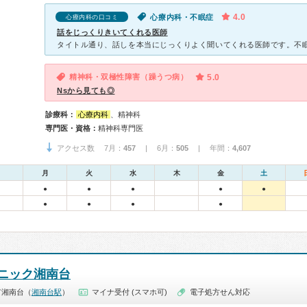
4.0
心療内科・不眠症
心療内科の口コミ
話をじっくりきいてくれる医師
精神科・双極性障害（躁うつ病）
5.0
Nsから見ても◎
診療科：
心療内科
、精神科
専門医・資格：
精神科専門医
アクセス数 7月：
457
| 6月：
505
| 年間：
4,607
月
火
水
木
金
土
●
●
●
●
●
●
●
●
●
ニック湘南台
市湘南台（
湘南台駅
）
マイナ受付 (スマホ可)
電子処方せん対応