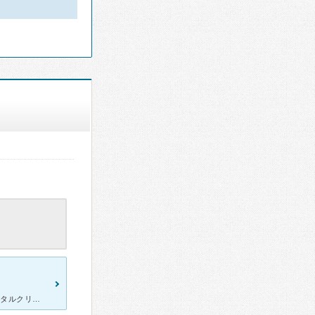
前の会社で、病んでいました。 完全に適応障害、躁鬱病でした。 メンタルクリニックに行くには、それなりの抵抗がありました。 転職したいので、メンタルクリニック通院の履歴が残ると困ると相談しました。