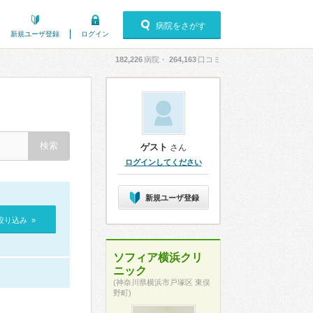
病院をさがす
新規ユーザ登録
ログイン
182,226
病院・
264,163
口コミ
ゲスト
さん
ログインしてください
新規ユーザ登録
絞り込み »
ソフィア横浜クリ
ニック
(神奈川県横浜市戸塚区 東俣
野町)