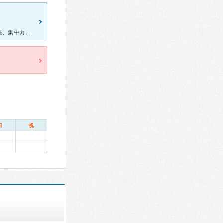
タイトル通り、話しを本当にじっくりよく聞いてくれる医師です。不眠、集中力の低下等いくつかの精神症状から、身体的疲れを生じており受診しました。精神科への受診は他の病院へ通うことより躊躇してしまいがちです
日
祝