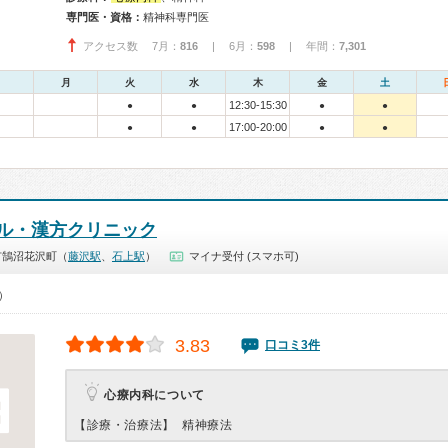
専門医・資格：
精神科専門医
アクセス数 7月：
816
| 6月：
598
| 年間：
7,301
月
火
水
木
金
土
12:30-15:30
●
●
●
●
17:00-20:00
●
●
●
●
ル・漢方クリニック
市鵠沼花沢町（
藤沢駅
、
石上駅
）
マイナ受付 (スマホ可)
0）
3.83
口コミ3件
心療内科について
【診療・治療法】
精神療法