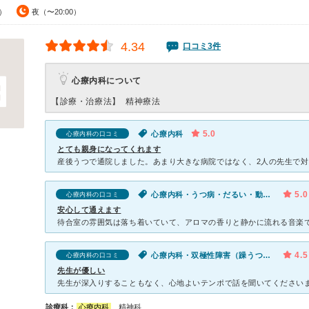
0）
夜（〜20:00）
4.34
口コミ3件
心療内科について
【診療・治療法】
精神療法
5.0
心療内科
心療内科の口コミ
とても親身になってくれます
5.0
心療内科・うつ病・だるい・動悸・息切れ・気が滅入る・不安
心療内科の口コミ
安心して通えます
4.5
心療内科・双極性障害（躁うつ病）
心療内科の口コミ
先生が優しい
診療科：
心療内科
、精神科