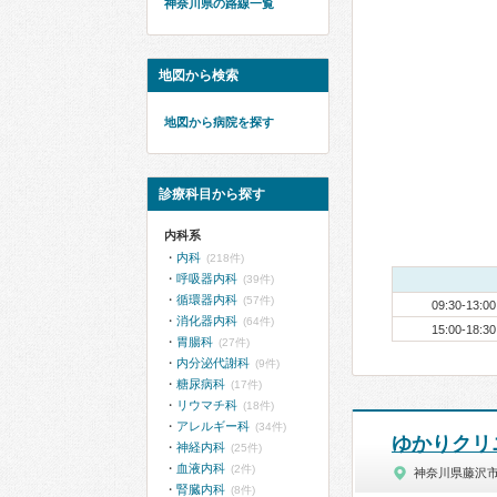
神奈川県の路線一覧
地図から検索
地図から病院を探す
診療科目から探す
内科系
内科
(218件)
呼吸器内科
(39件)
循環器内科
(57件)
09:30-13:00
消化器内科
(64件)
15:00-18:30
胃腸科
(27件)
内分泌代謝科
(9件)
糖尿病科
(17件)
リウマチ科
(18件)
アレルギー科
(34件)
ゆかりクリ
神経内科
(25件)
血液内科
(2件)
神奈川県藤沢
腎臓内科
(8件)