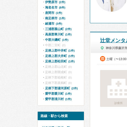
伊勢原市
(2件)
海老名市
(8件)
座間市
(1件)
南足柄市
(1件)
綾瀬市
(3件)
三浦郡葉山町
(2件)
高座郡寒川町
(1件)
辻堂メンタ
中郡大磯町
(1件)
中郡二宮町
(0)
神奈川県藤沢
足柄上郡中井町
(1件)
足柄上郡大井町
(1件)
土曜（〜13:0
足柄上郡松田町
(1件)
足柄上郡山北町
(0)
足柄上郡開成町
(0)
足柄下郡箱根町
(0)
足柄下郡真鶴町
(0)
足柄下郡湯河原町
(2件)
愛甲郡愛川町
(1件)
愛甲郡清川村
(1件)
診療所
路線・駅から検索