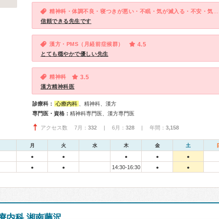
精神科・体調不良・寝つきが悪い・不眠・気が滅入る・不安・気分が異常に高揚している
信頼できる先生です
漢方・PMS（月経前症候群）
4.5
とても穏やかで優しい先生
精神科
3.5
漢方精神科医
診療科：
心療内科
、精神科、漢方
専門医・資格：
精神科専門医、漢方専門医
アクセス数 7月：
332
| 6月：
328
| 年間：
3,158
月
火
水
木
金
土
●
●
●
●
●
14:30-16:30
●
●
●
●
療内科 湘南藤沢