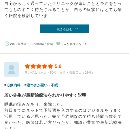
自宅から元々通っていたクリニックが遠いことと予約をとっ
てもものすごく待たされることが、自らの症状にはとても辛
く転院を検討していま...
続きを読む
2023年受診 / 2023年04月投稿
8人が参考になった
5.0
ランダム（本人・50代・女性・掲載口コミ23件）
心療内科
寝つきが悪い・不眠
若い先生が最新治療法をわかりやすく説明
睡眠の悩みがあり、来院した。
前日までにネットで予診票を入力するのはデジタルをうまく
活用していると思った。完全予約制なので待ち時間も数分で
良かった。医師は若い方だったが、知識が豊富で最新治療法
もよく...