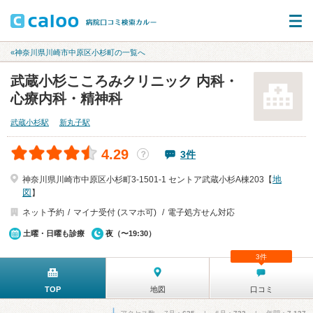
«神奈川県川崎市中原区小杉町の一覧へ
武蔵小杉こころみクリニック 内科・
心療内科・精神科
武蔵小杉駅
新丸子駅
4.29
3件
？
地
神奈川県川崎市中原区小杉町3-1501-1 セントア武蔵小杉A棟203【
図
】
ネット予約
マイナ受付 (スマホ可)
電子処方せん対応
土曜・日曜も診療
夜（〜19:30）
3件
TOP
地図
口コミ