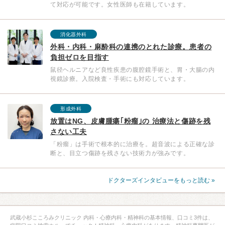
て対応が可能です。女性医師も在籍しています。
消化器外科
外科・内科・麻酔科の連携のとれた診療。患者の
負担ゼロを目指す
鼠径ヘルニアなど良性疾患の腹腔鏡手術と、胃・大腸の内
視鏡診療。入院検査・手術にも対応しています。
形成外科
放置はNG、皮膚腫瘍｢粉瘤｣の 治療法と傷跡を残
さない工夫
「粉瘤」は手術で根本的に治療を。超音波による正確な診
断と、目立つ傷跡を残さない技術力が強みです。
ドクターズインタビューをもっと読む »
武蔵小杉こころみクリニック 内科・心療内科・精神科の基本情報、口コミ3件は、