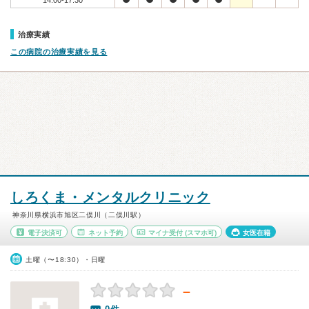
14:00-17:30
治療実績
この病院の治療実績を見る
しろくま・メンタルクリニック
神奈川県横浜市旭区二俣川（二俣川駅）
電子決済可
ネット予約
マイナ受付
(スマホ可)
女医在籍
土曜（〜18:30）・日曜
－