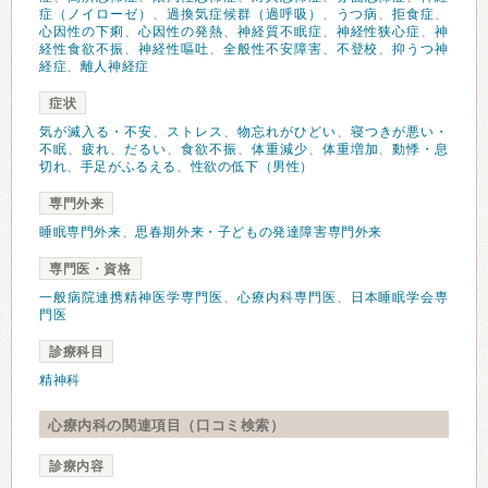
症（ノイローゼ）
、
過換気症候群（過呼吸）
、
うつ病
、
拒食症
、
心因性の下痢
、
心因性の発熱
、
神経質不眠症
、
神経性狭心症
、
神
経性食欲不振
、
神経性嘔吐
、
全般性不安障害
、
不登校
、
抑うつ神
経症
、
離人神経症
症状
気が滅入る・不安
、
ストレス
、
物忘れがひどい
、
寝つきが悪い・
不眠
、
疲れ
、
だるい
、
食欲不振
、
体重減少
、
体重増加
、
動悸・息
切れ
、
手足がふるえる
、
性欲の低下（男性）
専門外来
睡眠専門外来
、
思春期外来・子どもの発達障害専門外来
専門医・資格
一般病院連携精神医学専門医
、
心療内科専門医
、
日本睡眠学会専
門医
診療科目
精神科
心療内科の関連項目（口コミ検索）
診療内容