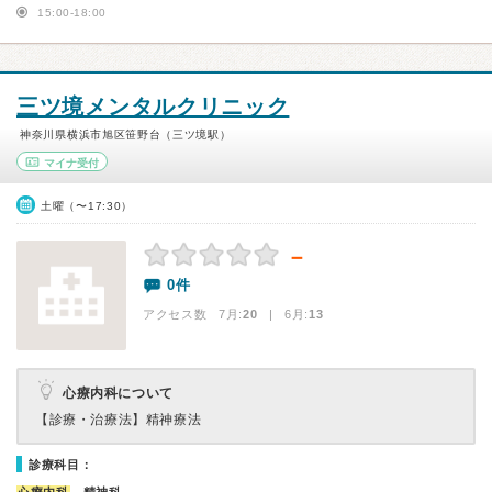
15:00-18:00
三ツ境メンタルクリニック
神奈川県横浜市旭区笹野台（三ツ境駅）
マイナ受付
土曜（〜17:30）
－
0件
アクセス数 7月:
20
| 6月:
13
心療内科について
【診療・治療法】
精神療法
診療科目：