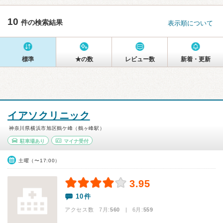
10
件の検索結果
表示順について
標準
★の数
レビュー数
新着・更新
イアソクリニック
神奈川県横浜市旭区鶴ケ峰（鶴ヶ峰駅）
駐車場あり
マイナ受付
土曜（〜17:00）
3.95
10件
アクセス数 7月:
560
| 6月:
559