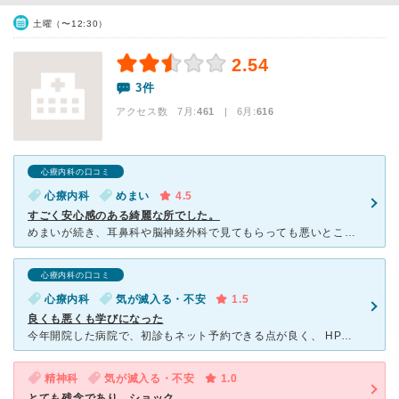
土曜（〜12:30）
2.54
3件
アクセス数 7月:
461
| 6月:
616
心療内科の口コミ
心療内科
めまい
4.5
すごく安心感のある綺麗な所でした。
めまいが続き、耳鼻科や脳神経外科で見てもらっても悪いところはなく、自律神経の問題だと判断し、受診。完全予約制なので待ち時間もなく、とても長いこと話を聞いてくださいました。そこで、プラセンタというものを
心療内科の口コミ
心療内科
気が滅入る・不安
1.5
良くも悪くも学びになった
今年開院した病院で、初診もネット予約できる点が良く、 HPを見て安心できる病院だと思い予約。 不手際で10分遅れてしまい、本日の診察はできないと受付の方に伝えられた。時間についての説明は事前にメー
精神科
気が滅入る・不安
1.0
とても残念であり、ショック。