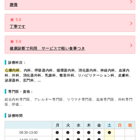
腰痛
5.0
丁寧です
5.0
健康診断で利用 サービスで軽い食事つき
診療科目：
心療内科
、内科、呼吸器内科、循環器内科、消化器内科、神経内科、血液内
科、外科、消化器外科、乳腺科、整形外科、リハビリテーション科、皮膚科、
泌尿器科、肛門科、…
専門医・資格：
総合内科専門医、アレルギー専門医、リウマチ専門医、血液専門医、外科専門
医、呼吸…
診療時間
月
火
水
木
金
土
日
祝
08:30-13:00