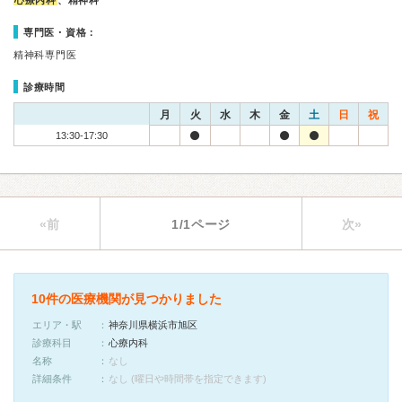
心療内科
、精神科
専門医・資格：
精神科専門医
診療時間
月
火
水
木
金
土
日
祝
13:30-17:30
«前
1/1ページ
次»
10件の医療機関が見つかりました
エリア・駅
神奈川県横浜市旭区
診療科目
心療内科
名称
なし
詳細条件
なし (曜日や時間帯を指定できます)