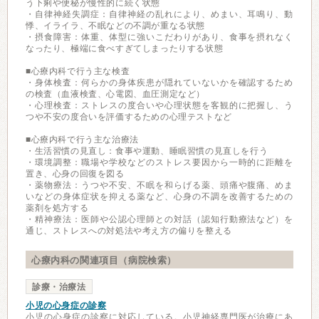
う下痢や便秘が慢性的に続く状態
・自律神経失調症：自律神経の乱れにより、めまい、耳鳴り、動
悸、イライラ、不眠などの不調が重なる状態
・摂食障害：体重、体型に強いこだわりがあり、食事を摂れなく
なったり、極端に食べすぎてしまったりする状態
■心療内科で行う主な検査
・身体検査：何らかの身体疾患が隠れていないかを確認するため
の検査（血液検査、心電図、血圧測定など）
・心理検査：ストレスの度合いや心理状態を客観的に把握し、う
つや不安の度合いを評価するための心理テストなど
■心療内科で行う主な治療法
・生活習慣の見直し：食事や運動、睡眠習慣の見直しを行う
・環境調整：職場や学校などのストレス要因から一時的に距離を
置き、心身の回復を図る
・薬物療法：うつや不安、不眠を和らげる薬、頭痛や腹痛、めま
いなどの身体症状を抑える薬など、心身の不調を改善するための
薬剤を処方する
・精神療法：医師や公認心理師との対話（認知行動療法など）を
通じ、ストレスへの対処法や考え方の偏りを整える
心療内科の関連項目（病院検索）
診療・治療法
小児の心身症の診察
小児の心身症の診察に対応している。小児神経専門医が治療にあ