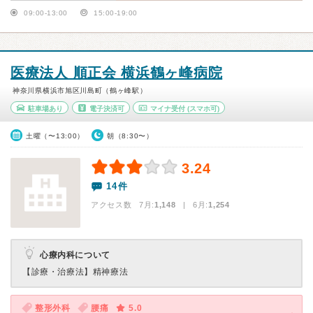
09:00-13:00
15:00-19:00
医療法人 順正会 横浜鶴ヶ峰病院
神奈川県横浜市旭区川島町（鶴ヶ峰駅）
駐車場あり
電子決済可
マイナ受付
(スマホ可)
土曜（〜13:00）
朝（8:30〜）
3.24
14件
アクセス数 7月:
1,148
| 6月:
1,254
心療内科について
【診療・治療法】
精神療法
整形外科
腰痛
5.0