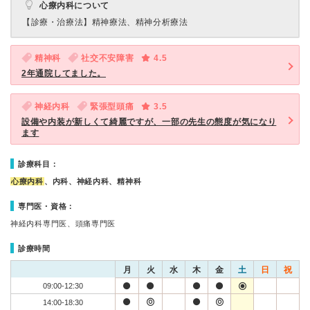
心療内科について
【診療・治療法】
精神療法、精神分析療法
精神科
社交不安障害
4.5
2年通院してました。
神経内科
緊張型頭痛
3.5
設備や内装が新しくて綺麗ですが、一部の先生の態度が気になり
ます
診療科目：
心療内科
、内科、神経内科、精神科
専門医・資格：
神経内科専門医、頭痛専門医
診療時間
月
火
水
木
金
土
日
祝
09:00-12:30
14:00-18:30