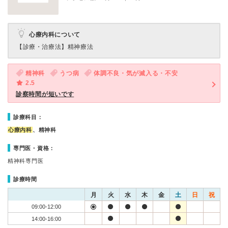
心療内科について
【診療・治療法】
精神療法
精神科
うつ病
体調不良・気が滅入る・不安
2.5
診察時間が短いです
診療科目：
心療内科
、精神科
専門医・資格：
精神科専門医
診療時間
月
火
水
木
金
土
日
祝
09:00-12:00
14:00-16:00