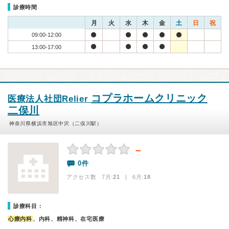
診療時間
月
火
水
木
金
土
日
祝
09:00-12:00
13:00-17:00
コプラホームクリニック
医療法人社団Relier
二俣川
神奈川県横浜市旭区中沢（二俣川駅）
－
0件
アクセス数 7月:
21
| 6月:
18
診療科目：
心療内科
、内科、精神科、在宅医療