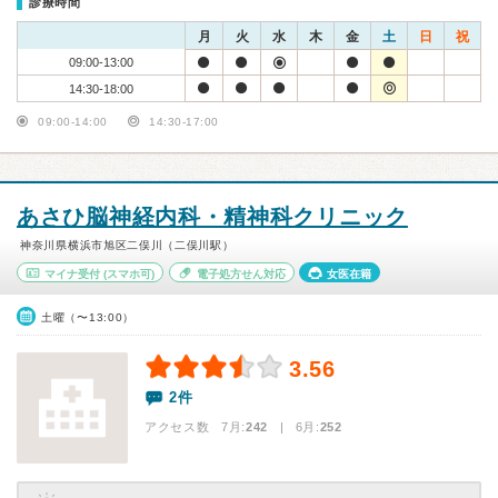
診療時間
月
火
水
木
金
土
日
祝
09:00-13:00
14:30-18:00
09:00-14:00
14:30-17:00
あさひ脳神経内科・精神科クリニック
神奈川県横浜市旭区二俣川（二俣川駅）
マイナ受付
(スマホ可)
電子処方せん対応
女医在籍
土曜（〜13:00）
3.56
2件
アクセス数 7月:
242
| 6月:
252