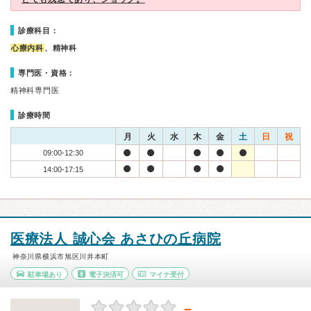
診療科目：
心療内科
、精神科
専門医・資格：
精神科専門医
診療時間
月
火
水
木
金
土
日
祝
09:00-12:30
14:00-17:15
医療法人 誠心会 あさひの丘病院
神奈川県横浜市旭区川井本町
駐車場あり
電子決済可
マイナ受付
－