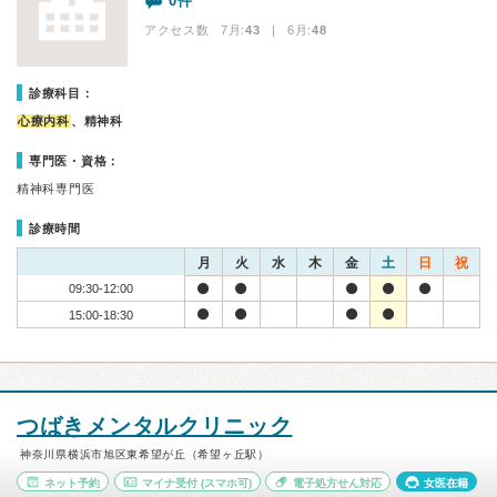
0件
アクセス数 7月:
43
| 6月:
48
診療科目：
心療内科
、精神科
専門医・資格：
精神科専門医
診療時間
月
火
水
木
金
土
日
祝
09:30-12:00
15:00-18:30
つばきメンタルクリニック
神奈川県横浜市旭区東希望が丘（希望ヶ丘駅）
ネット予約
マイナ受付
(スマホ可)
電子処方せん対応
女医在籍