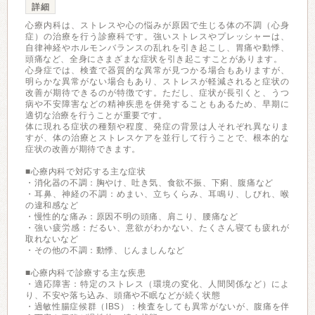
詳細
心療内科は、ストレスや心の悩みが原因で生じる体の不調（心身
症）の治療を行う診療科です。強いストレスやプレッシャーは、
自律神経やホルモンバランスの乱れを引き起こし、胃痛や動悸、
頭痛など、全身にさまざまな症状を引き起こすことがあります。
心身症では、検査で器質的な異常が見つかる場合もありますが、
明らかな異常がない場合もあり、ストレスが軽減されると症状の
改善が期待できるのが特徴です。ただし、症状が長引くと、うつ
病や不安障害などの精神疾患を併発することもあるため、早期に
適切な治療を行うことが重要です。
体に現れる症状の種類や程度、発症の背景は人それぞれ異なりま
すが、体の治療とストレスケアを並行して行うことで、根本的な
症状の改善が期待できます。
■心療内科で対応する主な症状
・消化器の不調：胸やけ、吐き気、食欲不振、下痢、腹痛など
・耳鼻、神経の不調：めまい、立ちくらみ、耳鳴り、しびれ、喉
の違和感など
・慢性的な痛み：原因不明の頭痛、肩こり、腰痛など
・強い疲労感：だるい、意欲がわかない、たくさん寝ても疲れが
取れないなど
・その他の不調：動悸、じんましんなど
■心療内科で診療する主な疾患
・適応障害：特定のストレス（環境の変化、人間関係など）によ
り、不安や落ち込み、頭痛や不眠などが続く状態
・過敏性腸症候群（IBS）：検査をしても異常がないが、腹痛を伴