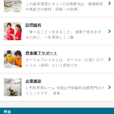
この超高濃度ビタミンC点滴療法は、健康維持
や免疫力の維持・回復への効果…
訪問歯科
『食べること＝生きること』 健康で長生きす
るために、一生美味しくご飯…
摂食嚥下サポート
オーラルフレイルとは、オーラル（口腔）のフ
レイル（虚弱）という意味です…
企業健診
1.予防専用ルーム 当院は予防歯科治療専門のク
リニックです。 患者…
料金