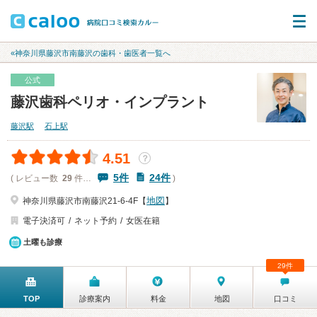
«神奈川県藤沢市南藤沢の歯科・歯医者一覧へ
公式
藤沢歯科ペリオ・インプラント
藤沢駅
石上駅
4.51
？
5件
24件
( レビュー数
29
件…
)
地図
神奈川県藤沢市南藤沢21-6-4F【
】
電子決済可
ネット予約
女医在籍
土曜も診療
29件
TOP
診療案内
料金
地図
口コミ