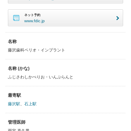
ネット予約
www.fdic.jp
名称
藤沢歯科ペリオ・インプラント
名称 (かな)
ふじさわしかぺりお・いんぷらんと
最寄駅
藤沢駅
、
石上駅
管理医師
雨宮 喜久男