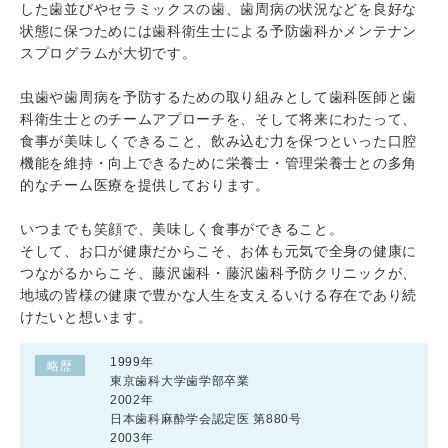
した歯並びやセラミックスの歯、歯周病の状況などを良好な
状態に保つためには歯科衛生士による予防歯科かメンテナン
スプログラムが大切です。
虫歯や歯周病を予防するための取り組みとして歯科医師と歯
科衛生士とのチームアプローチを、そして将来にわたって、
食事が美味しくできること、飲み込む力を保つといった口腔
機能を維持・向上できるために栄養士・管理栄養士との多角
的なチーム医療を提供しております。
いつまでも笑顔で、美味しく食事ができること。
そして、お口が健康だからこそ、お体も元気で全身の健康に
つながるからこそ、藤沢歯科・藤沢歯科予防クリニックが、
地域の皆様の健康で豊かな人生を支えるいける存在であり続
けたいと想います。
1999年
略歴
東京歯科大学歯学部卒業
2002年
日本歯科麻酔学会認定医 第880号
2003年