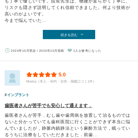
も丁寧で優しいです。院長先生は、物腰が柔らかく丁寧に、
リスクも隠さず説明してくれ信頼できました。何より技術が
高いのがよいです。
今まで悩んでいた...
続きを読む
2024年10月受診 / 2024年10月投稿
1人が参考になった
5.0
Moeka（本人・40代・女性・掲載口コミ1件）
インプラント
歯医者さんが苦手でも安心して通えます．
歯医者さんが苦手．むし歯や歯周病を放置して治るものでは
ないと分かっていても歯科医院に行くことができず本当に悩
んでいましたが，静脈内鎮静法という麻酔方法で，眠ってい
るうちに治療をしていただきました．前歯...