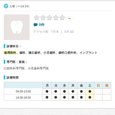
土曜（〜18:30）
－
0件
アクセス数 7月:
5
| 6月:
11
診療科目：
歯周病科
、歯科、矯正歯科、小児歯科、歯科口腔外科、インプラント
専門医・資格：
口腔外科専門医、小児歯科専門医
診療時間
月
火
水
木
金
土
日
祝
09:30-13:00
14:30-18:30