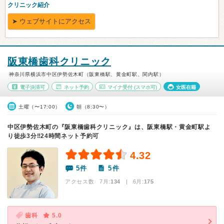
阪東橋歯科クリニック
神奈川県横浜市中区伊勢佐木町（阪東橋駅、黄金町駅、関内駅）
電子決済可
ネット予約
マイナ受付
(スマホ可)
女医在籍
土曜（〜17:00）
朝（8:30〜）
中区伊勢佐木町の『阪東橋歯科クリニック』は、阪東橋駅・黄金町駅よ
り徒歩3分‼24時間ネット予約可
4.32
5件
5件
アクセス数 7月:
134
| 6月:
175
歯科
5.0