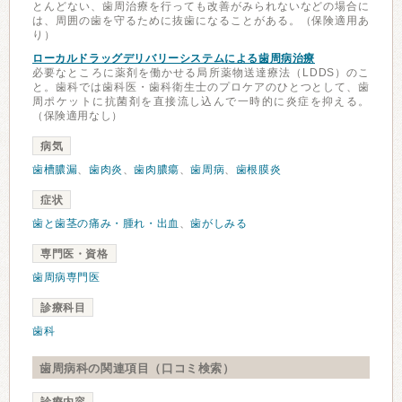
とんどない、歯周治療を行っても改善がみられないなどの場合に
は、周囲の歯を守るために抜歯になることがある。（保険適用あ
り）
ローカルドラッグデリバリーシステムによる歯周病治療
必要なところに薬剤を働かせる局所薬物送達療法（LDDS）のこ
と。歯科では歯科医・歯科衛生士のプロケアのひとつとして、歯
周ポケットに抗菌剤を直接流し込んで一時的に炎症を抑える。
（保険適用なし）
病気
歯槽膿漏
、
歯肉炎
、
歯肉膿瘍
、
歯周病
、
歯根膜炎
症状
歯と歯茎の痛み・腫れ・出血
、
歯がしみる
専門医・資格
歯周病専門医
診療科目
歯科
歯周病科の関連項目（口コミ検索）