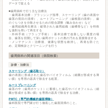
データで捉える
■歯周病科で行う主な治療法
・歯周基本治療：ブラッシング指導、スケーリング（歯の表面や
歯茎の境目の清掃）、ルートプレーニング（歯根面の清掃）、歯
のぐらつきを分散させるための咬合調整（噛み合わせ）など
・歯周組織再生療法：破壊された歯周組織（歯槽骨など）を特殊
な薬剤を用いて再生する
・外科手術（フラップ手術）：基本治療で改善しない重度の場
合、歯茎を切開して深い歯周ポケットの奥の汚れを直接除去する
・メンテナンス：治療後、健康な状態を維持し、再発を防ぐた
め、定期検診とクリーニングを行う
歯周病科の関連項目（病院検索）
診療・治療法
スケーリング（歯石取り）
歯の表面に形成された歯石やバイオフィルム（細菌が形成する薄
い膜）を専用の器具で除去する処置。
ルートプレーニング
歯茎の中（歯周ポケット）に蓄積した歯石やバイオフィルム（細
菌が形成する薄い膜）を専用の器具で除去する治療。
PMTC（専門的機械的歯面掃除）
歯科医院で専門家が行う徹底した歯面清掃のこと。