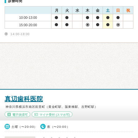
診療時間
月
火
水
木
金
土
日
祝
10:00-13:00
15:00-20:00
14:00-18:00
真辺歯科医院
神奈川県横浜市南区前里町（黄金町駅、阪東橋駅、吉野町駅）
電子決済可
マイナ受付
(スマホ可)
土曜（〜20:00）
夜（〜20:00）