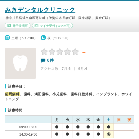
みきデンタルクリニック
神奈川県横浜市南区万世町（伊勢佐木長者町駅、阪東橋駅、黄金町駅）
電子決済可
マイナ受付
(スマホ可)
土曜（〜17:00）
夜（〜19:30）
－
0件
アクセス数 7月:
6
| 6月:
4
診療科目：
歯周病科
、歯科、矯正歯科、小児歯科、歯科口腔外科、インプラント、ホワイ
トニング
診療時間
月
火
水
木
金
土
日
祝
09:00-13:00
14:30-19:30