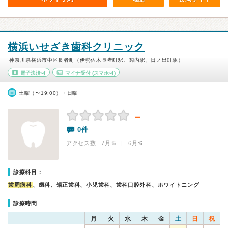
横浜いせざき歯科クリニック
神奈川県横浜市中区長者町（伊勢佐木長者町駅、関内駅、日ノ出町駅）
電子決済可
マイナ受付
(スマホ可)
土曜（〜19:00）・日曜
－
0件
アクセス数 7月:
5
| 6月:
6
診療科目：
歯周病科
、歯科、矯正歯科、小児歯科、歯科口腔外科、ホワイトニング
診療時間
月
火
水
木
金
土
日
祝