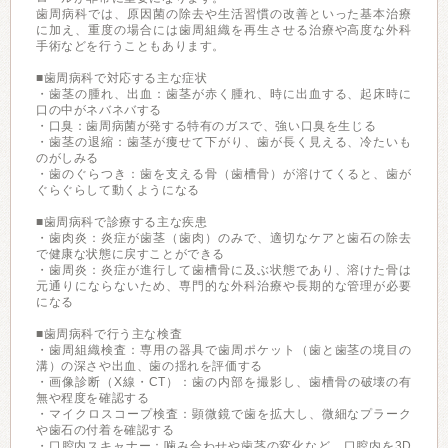
歯周病科では、原因菌の除去や生活習慣の改善といった基本治療
に加え、重度の場合には歯周組織を再生させる治療や高度な外科
手術などを行うこともあります。
■歯周病科で対応する主な症状
・歯茎の腫れ、出血：歯茎が赤く腫れ、時に出血する、起床時に
口の中がネバネバする
・口臭：歯周病菌が発する特有のガスで、強い口臭を生じる
・歯茎の退縮：歯茎が痩せて下がり、歯が長く見える、冷たいも
のがしみる
・歯のぐらつき：歯を支える骨（歯槽骨）が溶けてくると、歯が
ぐらぐらして動くようになる
■歯周病科で診療する主な疾患
・歯肉炎：炎症が歯茎（歯肉）のみで、適切なケアと歯石の除去
で健康な状態に戻すことができる
・歯周炎：炎症が進行して歯槽骨に及ぶ状態であり、溶けた骨は
元通りにならないため、専門的な外科治療や長期的な管理が必要
になる
■歯周病科で行う主な検査
・歯周組織検査：専用の器具で歯周ポケット（歯と歯茎の境目の
溝）の深さや出血、歯の揺れを評価する
・画像診断（X線・CT）：歯の内部を撮影し、歯槽骨の破壊の有
無や程度を確認する
・マイクロスコープ検査：顕微鏡で歯を拡大し、微細なプラーク
や歯石の付着を確認する
・口腔内スキャナー：噛み合わせや歯茎の変化など、口腔内を3D