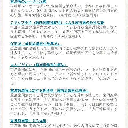
歯周病のレーザー治療
歯科用レーザーを用いた低侵襲な治療法で、患部にのみ作用して
痛みが少ない。深い歯周ポケット内の歯垢・歯石除去や歯周病菌
の殺菌、再発抑制に効果的。（条件により保険適用可）
フラップ手術（歯肉剥離掻爬術）による歯周病の外科治療
中度～重度の歯周病に対して、よく行われる歯周外科治療。歯ぐ
きを切開し歯根をむき出して、歯石や病変を目視で確認しながら
除去する小手術。（条件により保険適用あり）
GTR法（歯周組織再生誘導法）
重度歯周病治療として、歯周病により破壊された部分に人工膜を
挿入することで空間を確保して、歯周組織の再生を誘導する治療
法。（保険適用あり）
エムドゲイン（歯周組織再生療法）
重度歯周病に対する歯周組織再生療法のひとつ。垂直性骨吸収の
ある重度歯周病に対して、タンパク質が含まれた薬剤（エムドゲ
イン）を歯根に流し込んで歯の再生を促す治療法。（保険適用な
し）
重度歯周病に対する骨移植（歯周組織再生療法）
重度歯周病による骨の欠損部分に新たな骨を移植して、歯周組織
を再生する治療法。主に身体への負担はあるが、自分の骨を使う
ことで生体親和性が高い「自家骨移植」、もしくは自家骨移植と
比べて再生力は劣るが、身体への負担が少ない「人工骨移植」が
行われる。（原則、保険適用あり）
重度歯周病による抜歯
重度歯周病で歯がグラグラしすぎる、歯根の周りに支える骨がほ