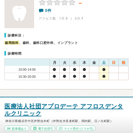
－
0件
アクセス数 7月:
3
| 6月:
7
診療科目：
歯周病科
、歯科、歯科口腔外科、インプラント
診療時間
月
火
水
木
金
土
日
祝
10:00-14:00
15:30-20:00
医療法人社団アプロデーテ アフロスデンタ
ルクリニック
神奈川県横浜市中区伊勢佐木町（伊勢佐木長者町駅、関内駅、日ノ出町駅）
駐車場あり
電子決済可
マイナ受付
(スマホ可)