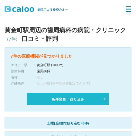
黄金町駅周辺の歯周病科の病院・クリニック
口コミ・評判
（7件）
7件の医療機関が見つかりました
エリア・駅
黄金町駅 (1000m)
診療科目
歯周病科
名称
なし
詳細条件
なし (曜日や時間帯を指定できます)
条件変更・絞り込み
土曜日診療で絞り込む (6件)