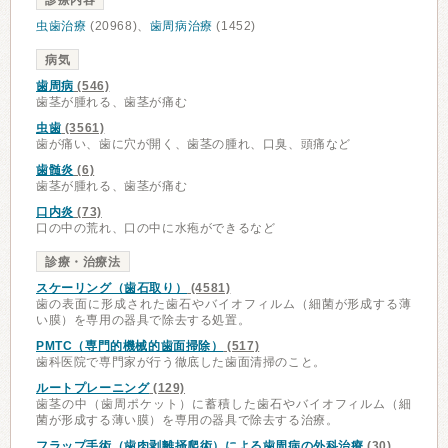
診療内容
虫歯治療
(20968)、
歯周病治療
(1452)
病気
歯周病
(546)
歯茎が腫れる、歯茎が痛む
虫歯
(3561)
歯が痛い、歯に穴が開く、歯茎の腫れ、口臭、頭痛など
歯髄炎
(6)
歯茎が腫れる、歯茎が痛む
口内炎
(73)
口の中の荒れ、口の中に水疱ができるなど
診療・治療法
スケーリング（歯石取り）
(4581)
歯の表面に形成された歯石やバイオフィルム（細菌が形成する薄
い膜）を専用の器具で除去する処置。
PMTC（専門的機械的歯面掃除）
(517)
歯科医院で専門家が行う徹底した歯面清掃のこと。
ルートプレーニング
(129)
歯茎の中（歯周ポケット）に蓄積した歯石やバイオフィルム（細
菌が形成する薄い膜）を専用の器具で除去する治療。
フラップ手術（歯肉剥離掻爬術）による歯周病の外科治療
(30)