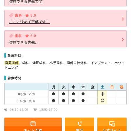
信頼できる先生です
歯科
5.0
ここに決めて正解です！
歯科
5.0
信頼できる先生。
診療科目：
歯周病科
、歯科、矯正歯科、小児歯科、歯科口腔外科、インプラント、ホワイ
トニング
診療時間
月
火
水
木
金
土
日
祝
09:30-12:30
14:30-19:00
08:30-12:00
13:00-17:00
ネット予約
電話
公式サイト