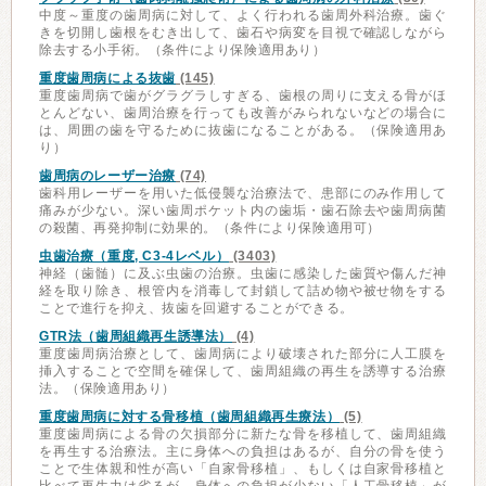
中度～重度の歯周病に対して、よく行われる歯周外科治療。歯ぐ
きを切開し歯根をむき出して、歯石や病変を目視で確認しながら
除去する小手術。（条件により保険適用あり）
重度歯周病による抜歯
(145)
重度歯周病で歯がグラグラしすぎる、歯根の周りに支える骨がほ
とんどない、歯周治療を行っても改善がみられないなどの場合に
は、周囲の歯を守るために抜歯になることがある。（保険適用あ
り）
歯周病のレーザー治療
(74)
歯科用レーザーを用いた低侵襲な治療法で、患部にのみ作用して
痛みが少ない。深い歯周ポケット内の歯垢・歯石除去や歯周病菌
の殺菌、再発抑制に効果的。（条件により保険適用可）
虫歯治療（重度, C3-4レベル）
(3403)
神経（歯髄）に及ぶ虫歯の治療。虫歯に感染した歯質や傷んだ神
経を取り除き、根管内を消毒して封鎖して詰め物や被せ物をする
ことで進行を抑え、抜歯を回避することができる。
GTR法（歯周組織再生誘導法）
(4)
重度歯周病治療として、歯周病により破壊された部分に人工膜を
挿入することで空間を確保して、歯周組織の再生を誘導する治療
法。（保険適用あり）
重度歯周病に対する骨移植（歯周組織再生療法）
(5)
重度歯周病による骨の欠損部分に新たな骨を移植して、歯周組織
を再生する治療法。主に身体への負担はあるが、自分の骨を使う
ことで生体親和性が高い「自家骨移植」、もしくは自家骨移植と