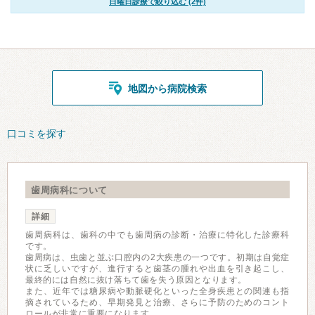
日曜日診療で絞り込む (2件)
地図から病院検索
口コミを探す
歯周病科について
詳細
歯周病科は、歯科の中でも歯周病の診断・治療に特化した診療科
です。
歯周病は、虫歯と並ぶ口腔内の2大疾患の一つです。初期は自覚症
状に乏しいですが、進行すると歯茎の腫れや出血を引き起こし、
最終的には自然に抜け落ちて歯を失う原因となります。
また、近年では糖尿病や動脈硬化といった全身疾患との関連も指
摘されているため、早期発見と治療、さらに予防のためのコント
ロールが非常に重要になります。