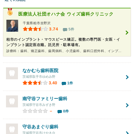
医療法人社団オハナ会
ウィズ歯科クリニック
千葉県柏市吉野沢
3.74
5件
柏市のインプラント・マウスピース矯正。複数の専門医・女医・イ
ンプラント認定医在籍。託児所・駐車場有。
診療科：歯科、矯正歯科、歯周病科、小児歯科、歯科口腔外科、インプラント、ホワイトニング
なかむら歯科医院
茨城県取手市ゆめみ野
3.40
1件
南守谷ファミリー歯科
茨城県守谷市みずき野
－
0件
守谷あまぐり歯科
茨城県守谷市けやき台