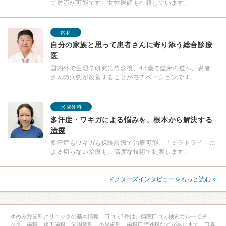
て対応が可能です。女性医師も在籍しています。
内科
自分の家族と思って患者さんに寄り添う総合診療
医
国内外で生理学研究に専念後、48歳で臨床の道へ。患者
さんの病態が改善することがモチベーションです。
形成外科
多汗症・ワキガによる悩みを、根本から解決する
治療
多汗症もワキガも保険診療で治療可能。「ミラドライ」に
よる切らない治療も、高度な技術で提案します。
ドクターズインタビューをもっと読む »
ゆめみ野歯科クリニックの基本情報、口コミ1件は、病院口コミ検索カルーでチェ
ック！歯科、矯正歯科、歯周病科、小児歯科、歯科口腔外科などがあります。口臭