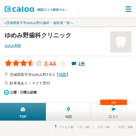
«茨城県取手市ゆめみ野の歯科・歯医者一覧へ
ゆめみ野歯科クリニック
ゆめみ野駅
3.44
1件
？
地図
茨城県取手市ゆめみ野3-8-2【
】
駐車場あり
マイナ受付
土曜・日曜も診療
1件
TOP
地図
口コミ
アクセス数 7月：
49
| 6月：
43
| 年間：
386