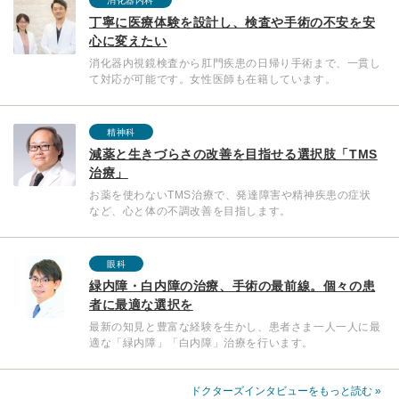
消化器内科
丁寧に医療体験を設計し、検査や手術の不安を安
心に変えたい
消化器内視鏡検査から肛門疾患の日帰り手術まで、一貫し
て対応が可能です。女性医師も在籍しています。
精神科
減薬と生きづらさの改善を目指せる選択肢「TMS
治療」
お薬を使わないTMS治療で、発達障害や精神疾患の症状
など、心と体の不調改善を目指します。
眼科
緑内障・白内障の治療、手術の最前線。個々の患
者に最適な選択を
最新の知見と豊富な経験を生かし、患者さま一人一人に最
適な「緑内障」「白内障」治療を行います。
ドクターズインタビューをもっと読む »