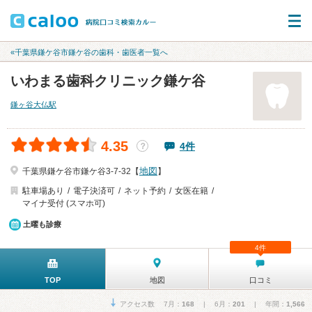
«千葉県鎌ケ谷市鎌ケ谷の歯科・歯医者一覧へ
いわまる歯科クリニック鎌ケ谷
鎌ヶ谷大仏駅
4.35
4件
？
地図
千葉県鎌ケ谷市鎌ケ谷3-7-32【
】
駐車場あり
電子決済可
ネット予約
女医在籍
マイナ受付 (スマホ可)
土曜も診療
4件
TOP
地図
口コミ
アクセス数 7月：
168
| 6月：
201
| 年間：
1,566