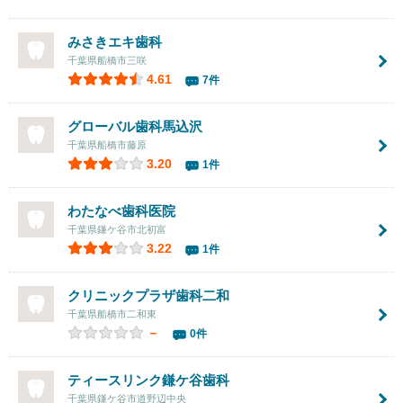
みさきエキ歯科
千葉県船橋市三咲
4.61
7件
グローバル歯科馬込沢
千葉県船橋市藤原
3.20
1件
わたなべ歯科医院
千葉県鎌ケ谷市北初富
3.22
1件
クリニックプラザ歯科二和
千葉県船橋市二和東
－
0件
ティースリンク鎌ケ谷歯科
千葉県鎌ケ谷市道野辺中央