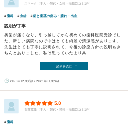
スネーク（本人・40代・女性・掲載口コミ1件）
歯科
虫歯
歯と歯茎の痛み・腫れ・出血
説明が丁寧
奥歯が痛くなり、引っ越してから初めての歯科医院受診でし
た。新しい病院なので中はとても綺麗で清潔感があります。
先生はとても丁寧に説明されて、今後の診療方針の説明もき
ちんとありました。私は思っていたより具...
続きを読む
2023年12月受診 / 2025年01月投稿
5.0
石森寛隆（本人・30代・男性・掲載口コミ1件）
歯科