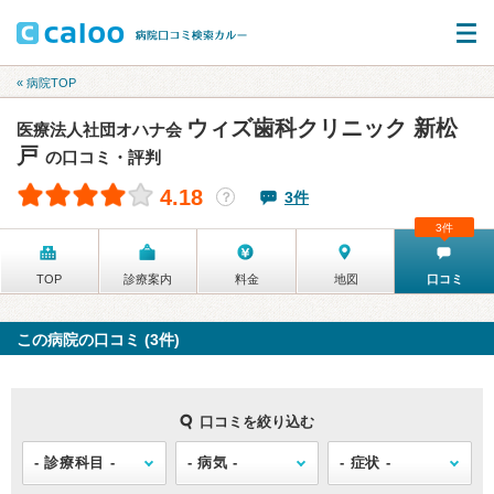
« 病院TOP
ウィズ歯科クリニック 新松
医療法人社団オハナ会
戸
の口コミ・評判
4.18
3件
？
3件
TOP
診療案内
料金
地図
口コミ
この病院の口コミ (3件)
口コミを絞り込む