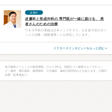
皮膚科
皮膚科と形成外科の 専門医が一緒に届ける、 患
者さんのための治療
ワキガ手術の実績は日本トップクラス。わき多汗症のボト
ックス治療（保険適用）にも対応しています。
ドクターズインタビューをもっと読む »
桂川歯科クリニックの基本情報、口コミ3件は、病院口コミ検索カルーでチェッ
ク！歯科、矯正歯科、歯周病科、小児歯科、歯科口腔外科などがあります。土曜日
診察・駐車場あり。