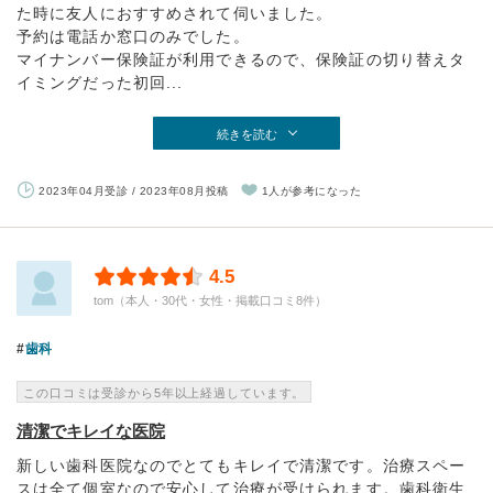
た時に友人におすすめされて伺いました。
予約は電話か窓口のみでした。
マイナンバー保険証が利用できるので、保険証の切り替えタ
イミングだった初回...
続きを読む
2023年04月受診 / 2023年08月投稿
1人が参考になった
4.5
tom（本人・30代・女性・掲載口コミ8件）
歯科
この口コミは受診から5年以上経過しています。
清潔でキレイな医院
新しい歯科医院なのでとてもキレイで清潔です。治療スペー
スは全て個室なので安心して治療が受けられます。歯科衛生