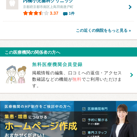
内橋小児歯科クリニック
京都府京都市南区上鳥羽南唐戸町
3.37
1件
この近くの病院をもっと見る »
この医療機関の関係者の方へ
掲載情報の編集、口コミへの返信・アクセス
数確認などの機能が
無料
でご利用いただけま
す。