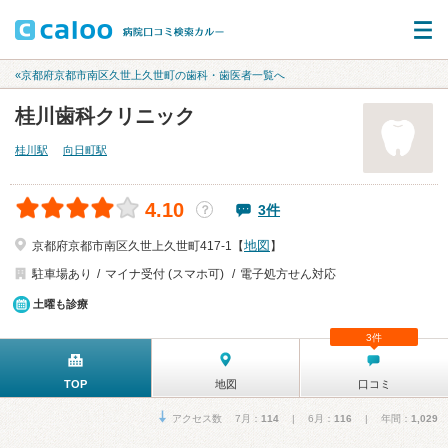
«京都府京都市南区久世上久世町の歯科・歯医者一覧へ
桂川歯科クリニック
桂川駅
向日町駅
4.10
3件
？
地図
京都府京都市南区久世上久世町417-1【
】
駐車場あり
マイナ受付 (スマホ可)
電子処方せん対応
土曜も診療
3件
TOP
地図
口コミ
アクセス数 7月：
114
| 6月：
116
| 年間：
1,029