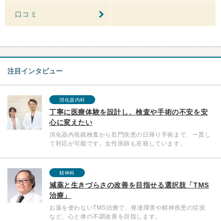
口コミ
注目インタビュー
消化器内科
丁寧に医療体験を設計し、検査や手術の不安を安
心に変えたい
消化器内視鏡検査から肛門疾患の日帰り手術まで、一貫し
て対応が可能です。女性医師も在籍しています。
精神科
減薬と生きづらさの改善を目指せる選択肢「TMS
治療」
お薬を使わないTMS治療で、発達障害や精神疾患の症状
など、心と体の不調改善を目指します。