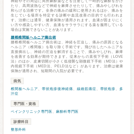
神経やその周辺に局所麻酔薬などを注射して一時的な麻酔をかけ
たり、高周波熱などで神経を麻痺させたりして、痛みやしびれを
和らげる治療です。全身の痛みの緩和に使用されるほか、痛みを
生じている場所を特定する診断や血流改善の目的でも行われま
す。治療には通常、健康保険が適用されます。血液が固まりにく
い方や感染しやすい方、血液をサラサラにする薬を服用している
場合は実施できないことがあります。
腰椎椎間板ヘルニア摘出術
腰椎椎間板ヘルニア摘出術は、神経を圧迫し、痛みの原因となる
ヘルニア（椎間板）を取り除く手術です。飛び出したヘルニアを
直接摘出し、神経の圧迫を解消することで、痛みやしびれ、麻痺
を改善する効果が期待できます。従来からの直視下手術（LOVE
法）のほか、皮膚切開が小さく低侵襲な顕微鏡下手術（MD法）や
内視鏡下手術（MED法、PELD法など）があります。治療は健康
保険が適用され、短期間の入院が必要です。
病気
椎間板ヘルニア
、
帯状疱疹後神経痛
、
線維筋痛症
、
帯状疱疹
、
多
汗症
専門医・資格
ペインクリニック専門医
、
麻酔科専門医
診療科目
整形外科