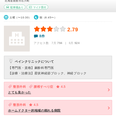
北海道函館市石川町
駐車場あり
マイナ受付
土曜（〜10:30）
朝（8:45〜）
2.79
8件
アクセス数 7月:
794
| 6月:
924
ペインクリニックについて
【専門医・資格】
麻酔科専門医
【診療・治療法】
星状神経節ブロック、神経ブロック
整形外科
腰椎すべり症
4.5
とても良かった
整形外科
4.5
ホームドクター的地域の頼れる病院