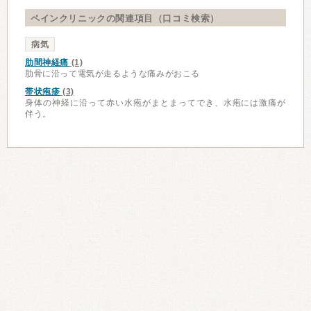
ペインクリニックの関連項目（口コミ検索）
病気
肋間神経痛
(1)
肋骨に沿って電気が走るような痛みがおこる
帯状疱疹
(3)
身体の神経に沿って赤い水疱がまとまってでき、水疱には激痛が
伴う。