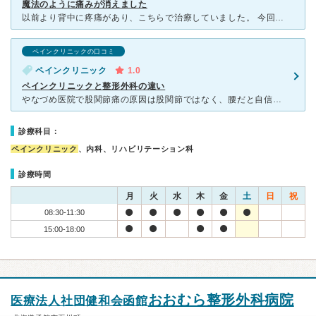
魔法のように痛みが消えました
以前より背中に疼痛があり、こちらで治療していました。 今回、お腹(臍の左側)に鈍痛があり、他の病院では原因不明と言われ、こちらの先生に相談したところ、すぐに帯状疱疹と診断され、点滴を受けました。
ペインクリニックの口コミ
ペインクリニック
1.0
ペインクリニックと整形外科の違い
やなづめ医院で股関節痛の原因は股関節ではなく、腰だと自信満々に注射、薬の処方され、よくならなかった。別の整形外科で再度症状を相談したところ、腰の神経が原因であれば股関節だけではなく下肢にもしびれなどあ
診療科目：
ペインクリニック
、内科、リハビリテーション科
診療時間
月
火
水
木
金
土
日
祝
08:30-11:30
15:00-18:00
おおむら整形外科病院
医療法人社団健和会函館