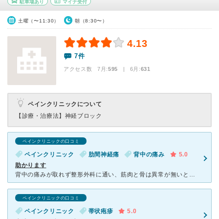
駐車場あり
マイナ受付
土曜（〜11:30）
朝（8:30〜）
4.13
7件
アクセス数 7月:
595
| 6月:
631
ペインクリニックについて
【診療・治療法】
神経ブロック
ペインクリニックの口コミ
ペインクリニック
肋間神経痛
背中の痛み
5.0
助かります
背中の痛みが取れず整形外科に通い、筋肉と骨は異常が無いと診断されてとりあえず投薬で様子を見てと言われ途方に暮れていました。 年末近かったのでせめて年内に治療の方向性だけでもはっきりさせたく、こちらの
ペインクリニックの口コミ
ペインクリニック
帯状疱疹
5.0