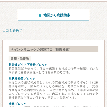
地図から病院検索
口コミを探す
ペインクリニックの関連項目（病院検索）
診療・治療法
超音波ガイド下神経ブロック
超音波装置を使って、痛みを伝達する神経の場所を確認してから
局所的に麻酔薬を注入して痛みを鎮める方法。
星状神経節ブロック
喉元にある星状神経節といわれる交換神経の集まるポイントに麻
酔薬を注射し、痛みの原因となる神経を一時的に麻痺させ、交感
神経を緩める治療法である。 自然治癒力を高め、上半身全般の痛
みをブロックする効果がある。内耳や脳の血流を良くするので突
発性難聴など痛みの伴わない疾患にも効果がある。
神経ブロック