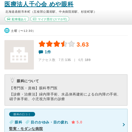
医療法人千心会 めや眼科
北海道函館市本町（五稜郭公園前駅、中央病院前駅、杉並町駅）
駐車場あり
マイナ受付
(スマホ可)
土曜（〜12:30）
3.63
1件
アクセス数 7月:
135
| 6月:
189
眼科について
【専門医・資格】
眼科専門医
【診療・治療法】
緑内障手術、水晶体再建術による白内障の手術、
硝子体手術、小児視力障害の診療
眼科の口コミ
眼科
目のかゆみ・目の疲れ
5.0
堅実・モダンな病院