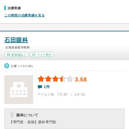
治療実績
この病院の治療実績を見る
石田眼科
北海道函館市昭和
駐車場あり
マイナ受付
土曜（〜17:00）
3.58
1件
アクセス数 7月:
37
| 6月:
72
眼科について
【専門医・資格】
眼科専門医