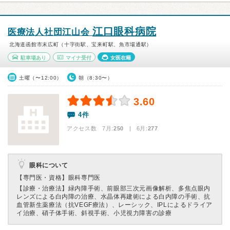
江口眼科病院
医療法人社団江山会
北海道函館市末広町（十字街駅、宝来町駅、魚市場通駅）
駐車場あり
マイナ受付
女医在籍
土曜（〜12:00）
朝（8:30〜）
3.60
4件
アクセス数 7月:
250
| 6月:
277
眼科について
【専門医・資格】
眼科専門医
【診療・治療法】
緑内障手術、前眼部三次元画像解析、多焦点眼内
レンズによる白内障の治療、水晶体再建術による白内障の手術、抗
血管新生薬療法（抗VEGF療法）、レーシック、IPLによるドライア
イ治療、硝子体手術、斜視手術、小児視力障害の診療