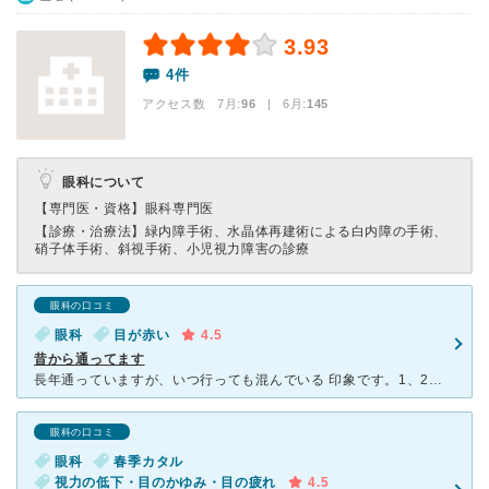
3.93
4件
アクセス数 7月:
96
| 6月:
145
眼科について
【専門医・資格】
眼科専門医
【診療・治療法】
緑内障手術、水晶体再建術による白内障の手術、
硝子体手術、斜視手術、小児視力障害の診療
眼科の口コミ
眼科
目が赤い
4.5
昔から通ってます
長年通っていますが、いつ行っても混んでいる 印象です。1、2時間待つこともよくありますが 先生やスタッフの方が丁寧なので混んでいても こちらでお世話になりたいと思える病院です。 目
眼科の口コミ
眼科
春季カタル
視力の低下・目のかゆみ・目の疲れ
4.5