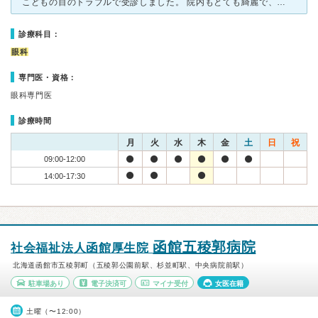
こどもの目のトラブルで受診しました。 院内もとても綺麗で、キッズスペースもあります。 受付さんや看護師さん、先生もとても丁寧で優しい方ばかりでした。 診察までの待ち時間が少なく、長く待つこともあ
診療科目：
眼科
専門医・資格：
眼科専門医
診療時間
月
火
水
木
金
土
日
祝
09:00-12:00
14:00-17:30
函館五稜郭病院
社会福祉法人函館厚生院
北海道函館市五稜郭町（五稜郭公園前駅、杉並町駅、中央病院前駅）
駐車場あり
電子決済可
マイナ受付
女医在籍
土曜（〜12:00）