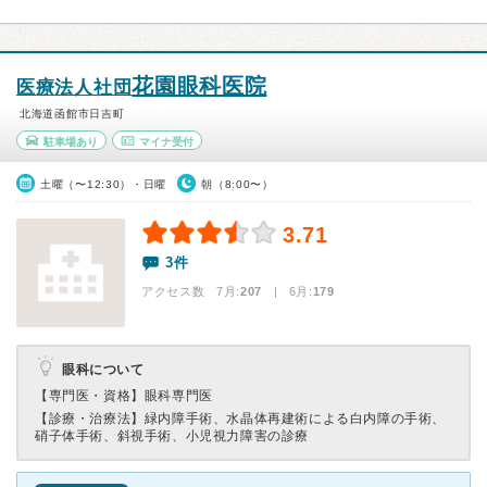
花園眼科医院
医療法人社団
北海道函館市日吉町
駐車場あり
マイナ受付
土曜（〜12:30）・日曜
朝（8:00〜）
3.71
3件
アクセス数 7月:
207
| 6月:
179
眼科について
【専門医・資格】
眼科専門医
【診療・治療法】
緑内障手術、水晶体再建術による白内障の手術、
硝子体手術、斜視手術、小児視力障害の診療