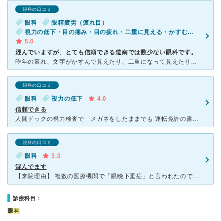
眼科の口コミ
眼科
眼精疲労（疲れ目）
視力の低下・目の痛み・目の疲れ・二重に見える・かすむ・目がチラチラする
5.0
混んでいますが、とても信頼できる道南では数少ない眼科です。
昨年の暮れ、文字がかすんで見えたり、二重になって見えたり、目がしょぼしょぼするといった症状が出て、万が一、何か重大な病気ではないかと思い、受診しました。 症状を言うと、視力検査をいろいろな装置を
眼科の口コミ
眼科
視力の低下
4.0
信頼できる
人間ドックの視力検査で メガネをしたままでも 運転免許の書き換えぎりぎりの視力ですよと言われ 夫が以前から通院していることもあり、行ってきました。 前に子どもがコンタクトにする時にも行ったこ
眼科の口コミ
眼科
3.0
混んでます
【来院理由】 複数の医療機関で「眼瞼下垂症」と言われたので手術をするならちゃんとした専門の眼科でしたかったからです。 【場所】 十字街駅のすぐ近くにありました。 車を持ってない方でも困らな
診療科目：
眼科