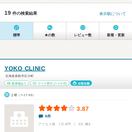
19
件の検索結果
表示順について
標準
★の数
レビュー数
新着・更新
YOKO CLINIC
北海道函館市石川町
駐車場あり
マイナ受付
(スマホ可)
女医在籍
土曜（〜17:00）
3.87
4件
アクセス数 7月:
477
| 6月:
361