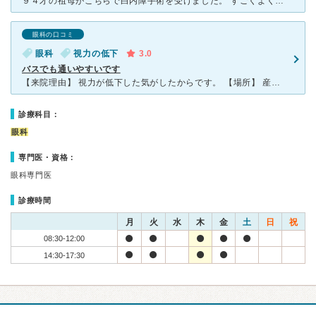
９４才の祖母がこちらで白内障手術を受けました。 すごくよく見えるようになり大変喜んでいます。 平気でスタスタと歩けるようになりました。 手術の評判がよく、手術を受けた患者さんや予約の患者さんで溢
眼科の口コミ
眼科
視力の低下
3.0
バスでも通いやすいです
【来院理由】 視力が低下した気がしたからです。 【場所】 産業道路沿い、イトーヨーカドーの向かいです。 バス停が病院の目の前にあるのでバスでも通いやすいです。 【待合室】 開院当初
診療科目：
眼科
専門医・資格：
眼科専門医
診療時間
月
火
水
木
金
土
日
祝
08:30-12:00
14:30-17:30