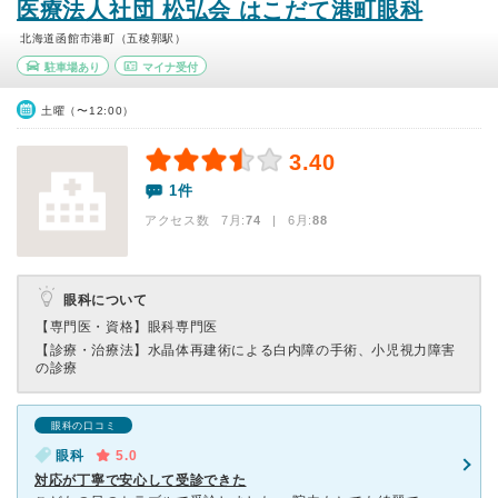
医療法人社団 松弘会 はこだて港町眼科
北海道函館市港町（五稜郭駅）
駐車場あり
マイナ受付
土曜（〜12:00）
3.40
1件
アクセス数 7月:
74
| 6月:
88
眼科について
【専門医・資格】
眼科専門医
【診療・治療法】
水晶体再建術による白内障の手術、小児視力障害
の診療
眼科の口コミ
眼科
5.0
対応が丁寧で安心して受診できた