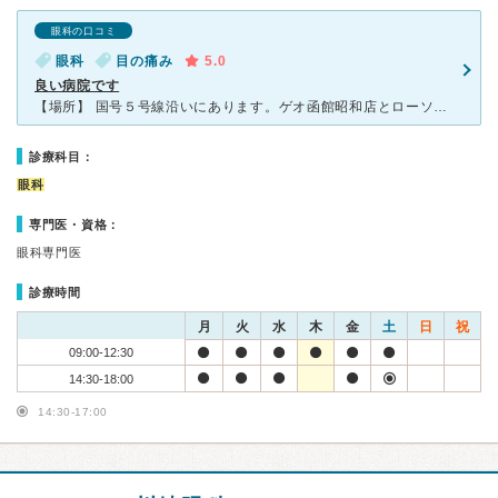
眼科の口コミ
眼科
目の痛み
5.0
良い病院です
【場所】 国号５号線沿いにあります。ゲオ函館昭和店とローソンに挟まれています。分かりやすい場所にあると思います。 【受付】 受付と会計と２人女性がいらっしゃいます。他の病院と同じようにまず症
診療科目：
眼科
専門医・資格：
眼科専門医
診療時間
月
火
水
木
金
土
日
祝
09:00-12:30
14:30-18:00
14:30-17:00