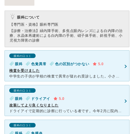
眼科について
【専門医・資格】
眼科専門医
【診療・治療法】
緑内障手術、多焦点眼内レンズによる白内障の治
療、水晶体再建術による白内障の手術、硝子体手術、斜視手術、小
児視力障害の診療
眼科の口コミ
眼科
色覚異常
色の区別がつかない
5.0
検査を受けました
中学生の子供が学校の検査で異常が疑われ受診しました。小さい頃から色の見え方に不安がありましたが、受診を迷っていました。吉田眼科さんは昔から有名なので今回は迷いなくこちらを受診しました。待合室はとても混
眼科の口コミ
眼科
ドライアイ
5.0
改装してより良くなりました
ドライアイで定期的に診察に行っている者です。今年2月に院内がリニューアルして、診察室や待合室がとっても過ごしやすく、待ちやすくなりました。先生や看護婦さんも言葉掛けや案内も優しく、安心して受診すること
眼科の口コミ
眼科
角膜炎