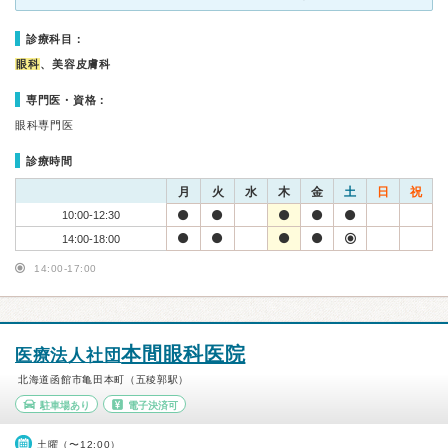
診療科目：
眼科
、美容皮膚科
専門医・資格：
眼科専門医
診療時間
月
火
水
木
金
土
日
祝
10:00-12:30
14:00-18:00
14:00-17:00
本間眼科医院
医療法人社団
北海道函館市亀田本町（五稜郭駅）
駐車場あり
電子決済可
土曜（〜12:00）