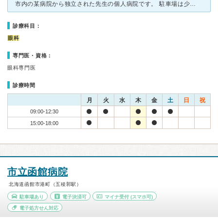
市内の某病院から独立された先生の個人病院です。 駐車場は少なめだけど本町近くという立地を考えると それでも十分な台数分確保されていると思います。 場所柄や先生の固定患者さんの多さから 混ん
診療科目：
眼科
専門医・資格：
眼科専門医
診療時間
月
火
水
木
金
土
日
祝
09:00-12:30
15:00-18:00
市立函館病院
北海道函館市港町（五稜郭駅）
駐車場あり
電子決済可
マイナ受付
(スマホ可)
電子処方せん対応