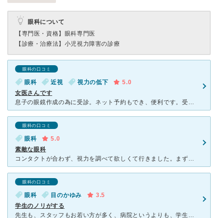
眼科について
【専門医・資格】
眼科専門医
【診療・治療法】
小児視力障害の診療
眼科の口コミ
眼科
近視
視力の低下
5.0
女医さんです
息子の眼鏡作成の為に受診。ネット予約もでき、便利です。受付、検査の先生、医師もみんな親切です。6年生頃から通い始めましたが、優しい女医さんで、子供も安心していました。視力検査の前に、瞳孔をひろげる目薬
眼科の口コミ
眼科
5.0
素敵な眼科
コンタクトが合わず、視力を調べて欲しくて行きました。まず、ネット予約が出来たのでよかったです！ 新しい病院なので建物はとてもキレイでした。 受付の方はもちろん、スタッフの方みなさんとても感じのよい
眼科の口コミ
眼科
目のかゆみ
3.5
学生のノリがする
先生も、スタッフもお若い方が多く、病院というよりも、学生のサークルみたいな感じの病院でした。 私は、嫌いではないのですが、イメージで感じるところは、本当に大丈夫？？？という疑問です。 信用していい