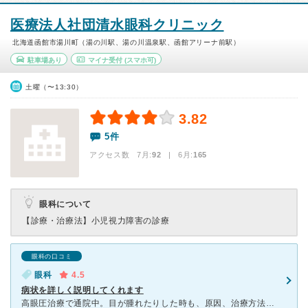
医療法人社団清水眼科クリニック
北海道函館市湯川町（湯の川駅、湯の川温泉駅、函館アリーナ前駅）
駐車場あり
マイナ受付
(スマホ可)
土曜（〜13:30）
3.82
5件
アクセス数 7月:
92
| 6月:
165
眼科について
【診療・治療法】
小児視力障害の診療
眼科の口コミ
眼科
4.5
病状を詳しく説明してくれます
高眼圧治療で通院中。目が腫れたりした時も、原因、治療方法を説明してもらい、不安が無くなりました。 検査も必要に応じてなので、家計負担も少なく済みます。 目の検査をする時に、階段の登り降りが