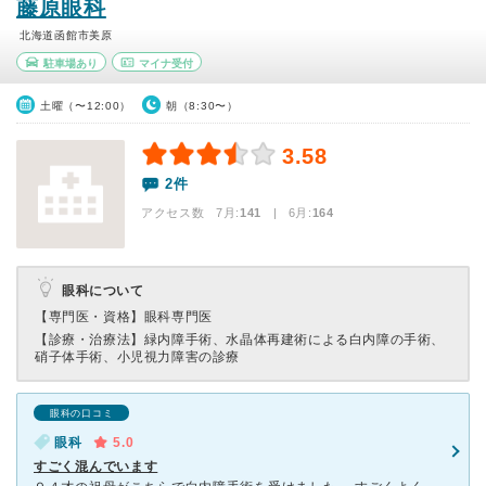
藤原眼科
北海道函館市美原
駐車場あり
マイナ受付
土曜（〜12:00）
朝（8:30〜）
3.58
2件
アクセス数 7月:
141
| 6月:
164
眼科について
【専門医・資格】
眼科専門医
【診療・治療法】
緑内障手術、水晶体再建術による白内障の手術、
硝子体手術、小児視力障害の診療
眼科の口コミ
眼科
5.0
すごく混んでいます