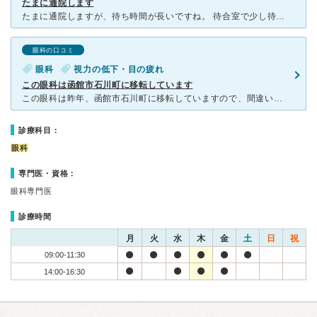
たまに通院します
たまに通院しますが、待ち時間が長いですね。 待合室で少し待って、中に入り視力などを測ったり看護師さんと色々やるのに時間かかり、その後先生の診察に少し待たされるので、すぐはみてもらえないです。 他の
眼科の口コミ
眼科
視力の低下・目の疲れ
この眼科は函館市石川町に移転しています
この眼科は昨年、函館市石川町に移転していますので、間違いないで行ってください。 なぜか住所が間違えて登録されているケースが多いですね。 せっかくの医療情報提供サイトなのに残念です。 ちなみに石川
診療科目：
眼科
専門医・資格：
眼科専門医
診療時間
月
火
水
木
金
土
日
祝
09:00-11:30
14:00-16:30