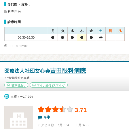
専門医・資格：
眼科専門医
診療時間
月
火
水
木
金
土
日
祝
08:30-16:30
08:30-12:00
吉田眼科病院
医療法人社団玄心会
北海道函館市本通
駐車場あり
マイナ受付
(スマホ可)
土曜（〜17:00）
3.71
4件
アクセス数 7月:
384
| 6月:
456