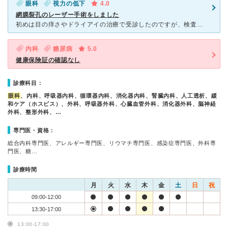
眼科
視力の低下
4.0
網膜裂孔のレーザー手術をしました
初めは目の痒さやドライアイの治療で受診したのですが、検査をしたところ、左目の網膜が破けそうになっていることが判明し、経過観察で月一程度の感覚で検査をしていたのですが、とうととう網膜に穴があいてしまいま
内科
糖尿病
5.0
健康保険証の確認なし
診療科目：
眼科
、内科、呼吸器内科、循環器内科、消化器内科、腎臓内科、人工透析、緩
和ケア（ホスピス）、外科、呼吸器外科、心臓血管外科、消化器外科、脳神経
外科、整形外科、…
専門医・資格：
総合内科専門医、アレルギー専門医、リウマチ専門医、感染症専門医、外科専
門医、糖…
診療時間
月
火
水
木
金
土
日
祝
09:00-12:00
13:30-17:00
13:00-17:00