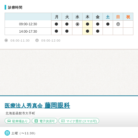
診療時間
月
火
水
木
金
土
日
祝
09:00-12:30
14:00-17:30
08:00-11:30
09:00-12:00
藤岡眼科
医療法人秀真会
北海道函館市大手町
駐車場あり
電子決済可
マイナ受付
(スマホ可)
土曜（〜11:30）