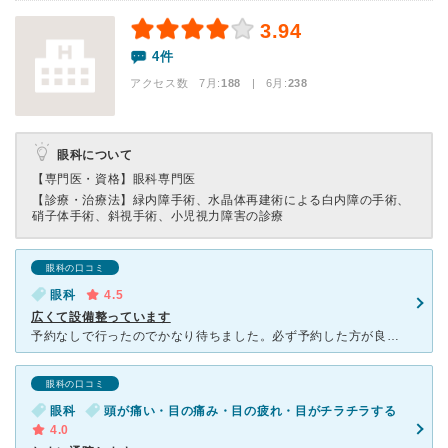
3.94
4件
アクセス数 7月:
188
| 6月:
238
眼科について
【専門医・資格】
眼科専門医
【診療・治療法】
緑内障手術、水晶体再建術による白内障の手術、
硝子体手術、斜視手術、小児視力障害の診療
眼科の口コミ
眼科
4.5
広くて設備整っています
予約なしで行ったのでかなり待ちました。必ず予約した方が良いです。最新の設備が整っているように思えました。目の前にゴミのようなものが浮くようになり受診しました。始めに視力検査をしましたがついてくれた看護
眼科の口コミ
眼科
頭が痛い・目の痛み・目の疲れ・目がチラチラする
4.0