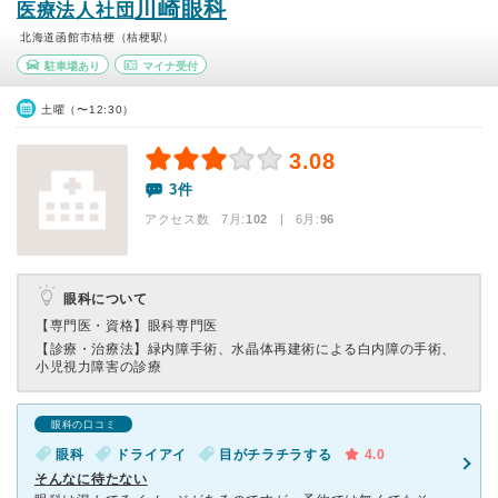
川崎眼科
医療法人社団
北海道函館市桔梗（桔梗駅）
駐車場あり
マイナ受付
土曜（〜12:30）
3.08
3件
アクセス数 7月:
102
| 6月:
96
眼科について
【専門医・資格】
眼科専門医
【診療・治療法】
緑内障手術、水晶体再建術による白内障の手術、
小児視力障害の診療
眼科の口コミ
眼科
ドライアイ
目がチラチラする
4.0
そんなに待たない