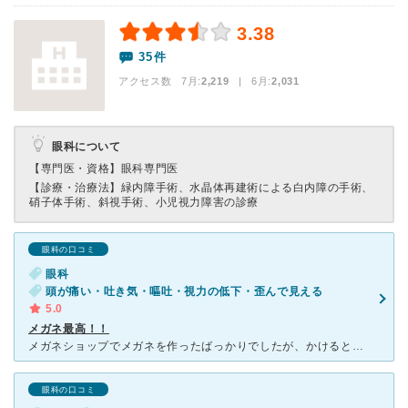
3.38
35件
アクセス数 7月:
2,219
| 6月:
2,031
眼科について
【専門医・資格】
眼科専門医
【診療・治療法】
緑内障手術、水晶体再建術による白内障の手術、
硝子体手術、斜視手術、小児視力障害の診療
眼科の口コミ
眼科
頭が痛い・吐き気・嘔吐・視力の低下・歪んで見える
5.0
メガネ最高！！
メガネショップでメガネを作ったばっかりでしたが、かけると、物が歪んで見え、歩くとめまいを覚え、吐き気ましました。メガネショップに作り直しをお願いしましたが、ダメでした。 今度は、メガネ作りに失敗
眼科の口コミ