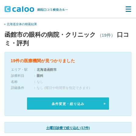
« 北海道全体の検索結果
函館市の眼科の病院・クリニック
口コ
（19件）
ミ・評判
19件の医療機関が見つかりました
エリア・駅
北海道函館市
診療科目
眼科
名称
なし
詳細条件
なし (曜日や時間帯を指定できます)
条件変更・絞り込み
土曜日診療で絞り込む (17件)