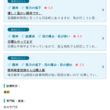
眼科の口コミ
眼科
視力の低下
5.0
優しく温かい眼科です。
花園眼科医院と言っても日吉町にありますが、私が行こうと思ったキッカケは 日曜診療がある事が1番のキッカケでした。 時間帯や日曜の日にちなどの変更もある為、日曜に受診される場合いは電話確認が確実です。
眼科の口コミ
眼科
結膜炎
目の痛み・目が赤い
4.0
日曜もやってます
日曜も午前中までやっているので、急な病気でも対応してくれます。 時間帯によると思いますが、5時過ぎに行くとすいているので、待ち時間もそんなにありません。 視力検査・眼圧検査等もスムーズにやってくれ
眼科の口コミ
眼科
視力の低下・目の痛み・目の疲れ
3.5
眼科検査技師さんは職人級
地方都市では病院の診療時間が短い医院が多いので 仕事している人がなるべく遅刻・早退・休みを取らず通院するのは結構大変です。 土曜もやっているだけでもありがたいですが、こちらは日曜AMの診療もあると
診療科目：
眼科
専門医・資格：
眼科専門医