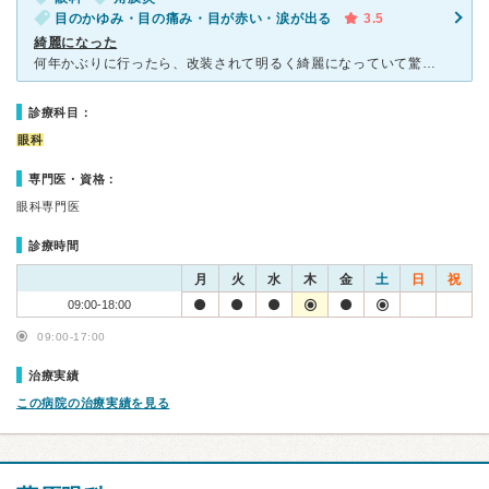
目のかゆみ・目の痛み・目が赤い・涙が出る
3.5
綺麗になった
何年かぶりに行ったら、改装されて明るく綺麗になっていて驚きました。開放感のある広々とした空間になっていました。 あと、びっくりするほど混んでいました。 診察に関しては、早く簡潔に、って感じでした。
診療科目：
眼科
専門医・資格：
眼科専門医
診療時間
月
火
水
木
金
土
日
祝
09:00-18:00
09:00-17:00
治療実績
この病院の治療実績を見る