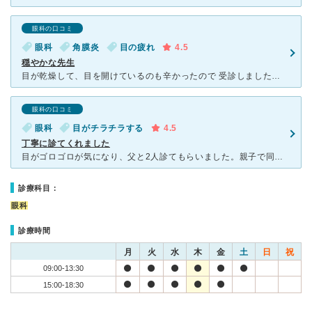
眼科の口コミ
眼科
角膜炎
目の疲れ
4.5
穏やかな先生
目が乾燥して、目を開けているのも辛かったので 受診しました。駐車場は病院の隣にあります。 受付の方は親切です。 待ち時間はあまり混んでいなかったので10分くらい でした。先生はとても穏やかで話
眼科の口コミ
眼科
目がチラチラする
4.5
丁寧に診てくれました
目がゴロゴロが気になり、父と2人診てもらいました。親子で同じ検査して目の眼球に、目をこする癖がある為に多少の傷がらあると詳しい説明と 正月がかかるという事で長めに目薬四種類出してくれました。 先生も
診療科目：
眼科
診療時間
月
火
水
木
金
土
日
祝
09:00-13:30
15:00-18:30