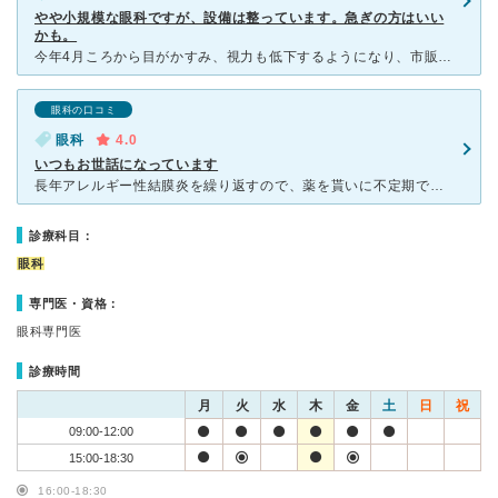
やや小規模な眼科ですが、設備は整っています。急ぎの方はいい
かも。
今年4月ころから目がかすみ、視力も低下するようになり、市販の目薬をいろいろ試してきたのですが、ほとんど効きませんでした。 やはり眼科医に行った方が良いかなぁ、と思いましたが、当方が住んでいる街の
眼科の口コミ
眼科
4.0
いつもお世話になっています
長年アレルギー性結膜炎を繰り返すので、薬を貰いに不定期で受診しています。目の状態を確認し、何回か分の薬を処方して貰っています。割といつも混雑していて待ち時間はありますが、診察や検査はスムーズです。医師
診療科目：
眼科
専門医・資格：
眼科専門医
診療時間
月
火
水
木
金
土
日
祝
09:00-12:00
15:00-18:30
16:00-18:30