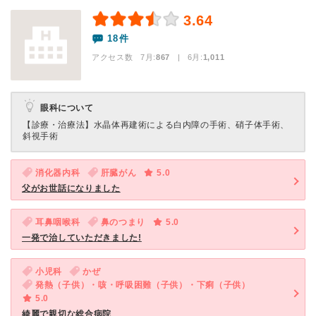
3.64
18件
アクセス数 7月:
867
| 6月:
1,011
眼科について
【診療・治療法】
水晶体再建術による白内障の手術、硝子体手術、
斜視手術
消化器内科
肝臓がん
5.0
父がお世話になりました
耳鼻咽喉科
鼻のつまり
5.0
一発で治していただきました!
小児科
かぜ
発熱（子供）・咳・呼吸困難（子供）・下痢（子供）
5.0
綺麗で親切な総合病院