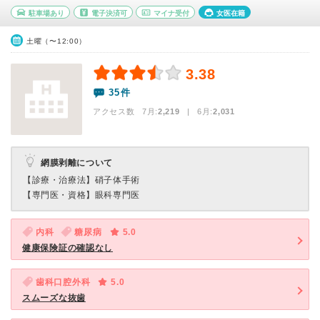
駐車場あり
電子決済可
マイナ受付
女医在籍
土曜（〜12:00）
3.38
35件
アクセス数 7月:
2,219
| 6月:
2,031
網膜剥離について
【診療・治療法】
硝子体手術
【専門医・資格】
眼科専門医
内科
糖尿病
5.0
健康保険証の確認なし
歯科口腔外科
5.0
スムーズな抜歯