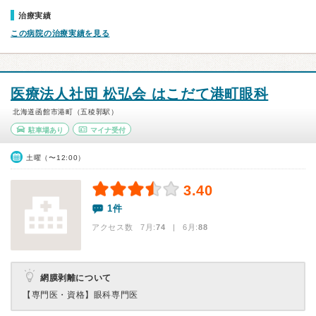
治療実績
この病院の治療実績を見る
医療法人社団 松弘会 はこだて港町眼科
北海道函館市港町（五稜郭駅）
駐車場あり
マイナ受付
土曜（〜12:00）
3.40
1件
アクセス数 7月:
74
| 6月:
88
網膜剥離について
【専門医・資格】
眼科専門医