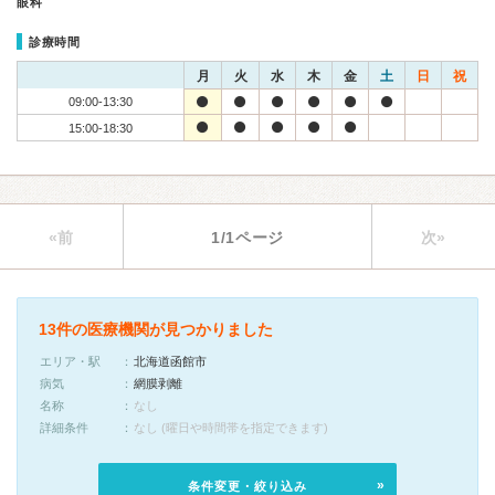
眼科
診療時間
月
火
水
木
金
土
日
祝
09:00-13:30
15:00-18:30
«前
1/1ページ
次»
13件の医療機関が見つかりました
エリア・駅
北海道函館市
病気
網膜剥離
名称
なし
詳細条件
なし (曜日や時間帯を指定できます)
条件変更・絞り込み