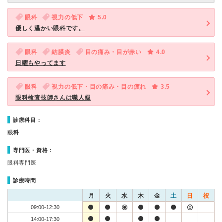
眼科
視力の低下
5.0
優しく温かい眼科です。
眼科
結膜炎
目の痛み・目が赤い
4.0
日曜もやってます
眼科
視力の低下・目の痛み・目の疲れ
3.5
眼科検査技師さんは職人級
診療科目：
眼科
専門医・資格：
眼科専門医
診療時間
月
火
水
木
金
土
日
祝
09:00-12:30
14:00-17:30