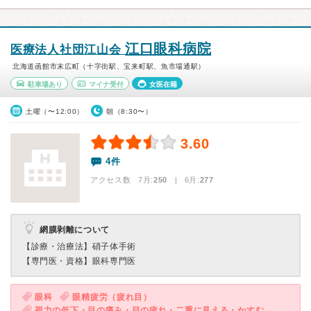
江口眼科病院
医療法人社団江山会
北海道函館市末広町（十字街駅、宝来町駅、魚市場通駅）
駐車場あり
マイナ受付
女医在籍
土曜（〜12:00）
朝（8:30〜）
3.60
4件
アクセス数 7月:
250
| 6月:
277
網膜剥離について
【診療・治療法】
硝子体手術
【専門医・資格】
眼科専門医
眼科
眼精疲労（疲れ目）
視力の低下・目の痛み・目の疲れ・二重に見える・かすむ・目がチラチラする