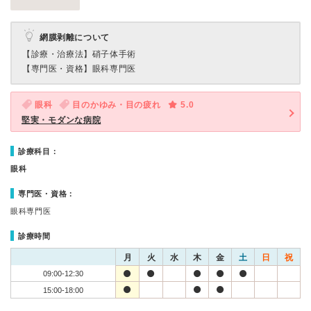
網膜剥離について
【診療・治療法】
硝子体手術
【専門医・資格】
眼科専門医
眼科
目のかゆみ・目の疲れ
5.0
堅実・モダンな病院
診療科目：
眼科
専門医・資格：
眼科専門医
診療時間
月
火
水
木
金
土
日
祝
09:00-12:30
15:00-18:00