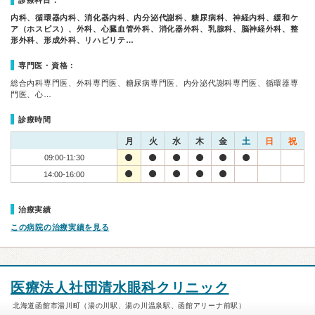
診療科目：
内科、循環器内科、消化器内科、内分泌代謝科、糖尿病科、神経内科、緩和ケ
ア（ホスピス）、外科、心臓血管外科、消化器外科、乳腺科、脳神経外科、整
形外科、形成外科、リハビリテ…
専門医・資格：
総合内科専門医、外科専門医、糖尿病専門医、内分泌代謝科専門医、循環器専
門医、心…
診療時間
月
火
水
木
金
土
日
祝
09:00-11:30
14:00-16:00
治療実績
この病院の治療実績を見る
医療法人社団清水眼科クリニック
北海道函館市湯川町（湯の川駅、湯の川温泉駅、函館アリーナ前駅）