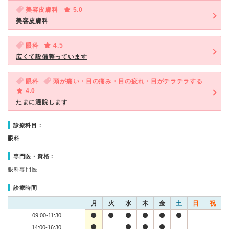
美容皮膚科
5.0
美容皮膚科
眼科
4.5
広くて設備整っています
眼科
頭が痛い・目の痛み・目の疲れ・目がチラチラする
4.0
たまに通院します
診療科目：
眼科
専門医・資格：
眼科専門医
診療時間
月
火
水
木
金
土
日
祝
09:00-11:30
14:00-16:30