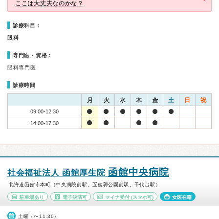
ここは大丈夫なのかな？
診療科目：
眼科
専門医・資格：
眼科専門医
診療時間
月
火
水
木
金
土
日
祝
09:00-12:30
14:00-17:30
函館中央病院
社会福祉法人 函館厚生院
北海道函館市本町（中央病院前駅、五稜郭公園前駅、千代台駅）
駐車場あり
電子決済可
マイナ受付
(スマホ可)
女医在籍
土曜（〜11:30）