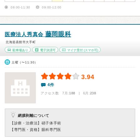
08:00-11:30
09:00-12:00
藤岡眼科
医療法人秀真会
北海道函館市大手町
駐車場あり
電子決済可
マイナ受付
(スマホ可)
土曜（〜11:30）
3.94
4件
アクセス数 7月:
188
| 6月:
238
網膜剥離について
【診療・治療法】
硝子体手術
【専門医・資格】
眼科専門医