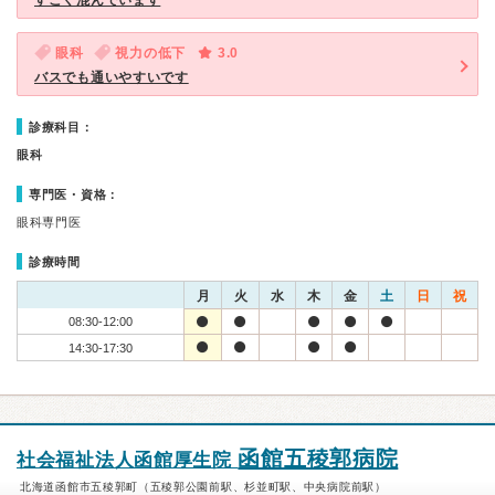
すごく混んでいます
眼科
視力の低下
3.0
バスでも通いやすいです
診療科目：
眼科
専門医・資格：
眼科専門医
診療時間
月
火
水
木
金
土
日
祝
08:30-12:00
14:30-17:30
函館五稜郭病院
社会福祉法人函館厚生院
北海道函館市五稜郭町（五稜郭公園前駅、杉並町駅、中央病院前駅）