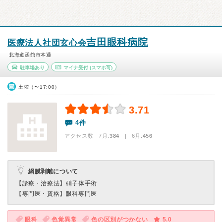
吉田眼科病院
医療法人社団玄心会
北海道函館市本通
駐車場あり
マイナ受付
(スマホ可)
土曜（〜17:00）
3.71
4件
アクセス数 7月:
384
| 6月:
456
網膜剥離について
【診療・治療法】
硝子体手術
【専門医・資格】
眼科専門医
眼科
色覚異常
色の区別がつかない
5.0