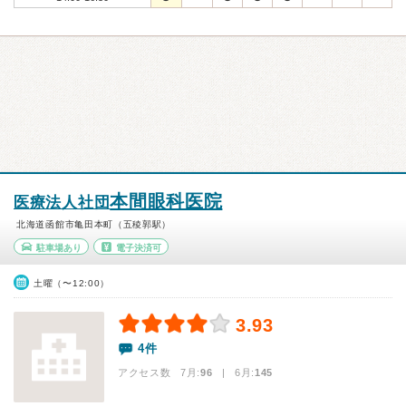
本間眼科医院
医療法人社団
北海道函館市亀田本町（五稜郭駅）
駐車場あり
電子決済可
土曜（〜12:00）
3.93
4件
アクセス数 7月:
96
| 6月:
145