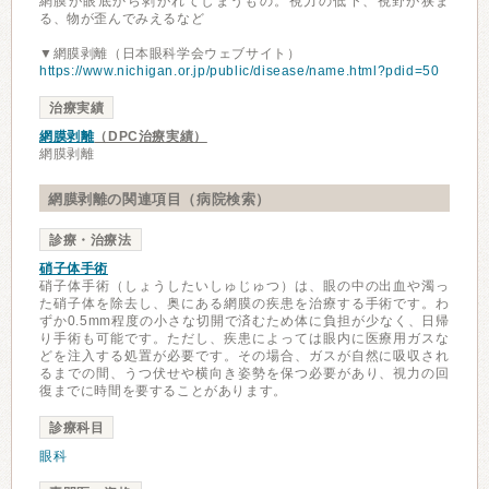
網膜が眼底から剥がれてしまうもの。視力の低下、視野が狭ま
る、物が歪んでみえるなど
▼網膜剥離（日本眼科学会ウェブサイト）
https://www.nichigan.or.jp/public/disease/name.html?pdid=50
治療実績
網膜剥離
（DPC治療実績）
網膜剥離
網膜剥離の関連項目（病院検索）
診療・治療法
硝子体手術
硝子体手術（しょうしたいしゅじゅつ）は、眼の中の出血や濁っ
た硝子体を除去し、奥にある網膜の疾患を治療する手術です。わ
ずか0.5mm程度の小さな切開で済むため体に負担が少なく、日帰
り手術も可能です。ただし、疾患によっては眼内に医療用ガスな
どを注入する処置が必要です。その場合、ガスが自然に吸収され
るまでの間、うつ伏せや横向き姿勢を保つ必要があり、視力の回
復までに時間を要することがあります。
診療科目
眼科