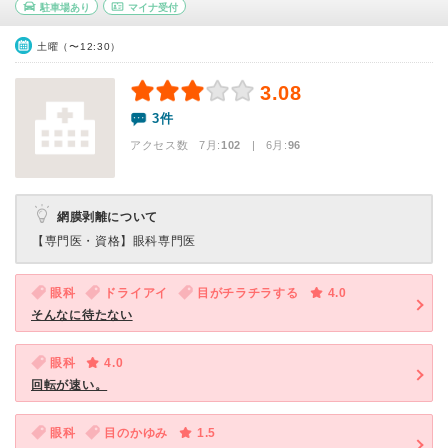
駐車場あり
マイナ受付
土曜（〜12:30）
3.08
3件
アクセス数 7月:
102
| 6月:
96
網膜剥離について
【専門医・資格】
眼科専門医
眼科
ドライアイ
目がチラチラする
4.0
そんなに待たない
眼科
4.0
回転が速い。
眼科
目のかゆみ
1.5