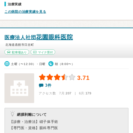
治療実績
この病院の治療実績を見る
花園眼科医院
医療法人社団
北海道函館市日吉町
駐車場あり
マイナ受付
土曜（〜12:30）・日曜
朝（8:00〜）
3.71
3件
アクセス数 7月:
207
| 6月:
179
網膜剥離について
【診療・治療法】
硝子体手術
【専門医・資格】
眼科専門医