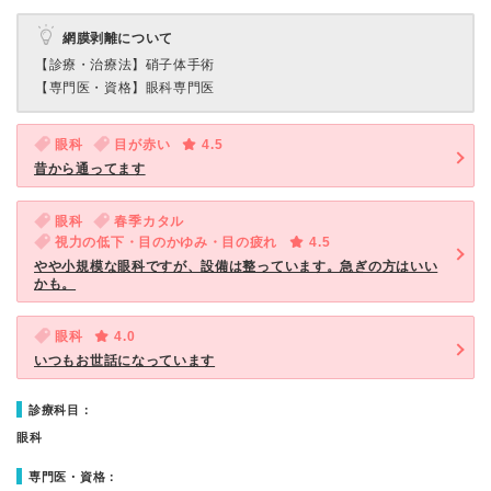
網膜剥離について
【診療・治療法】
硝子体手術
【専門医・資格】
眼科専門医
眼科
目が赤い
4.5
昔から通ってます
眼科
春季カタル
視力の低下・目のかゆみ・目の疲れ
4.5
やや小規模な眼科ですが、設備は整っています。急ぎの方はいい
かも。
眼科
4.0
いつもお世話になっています
診療科目：
眼科
専門医・資格：