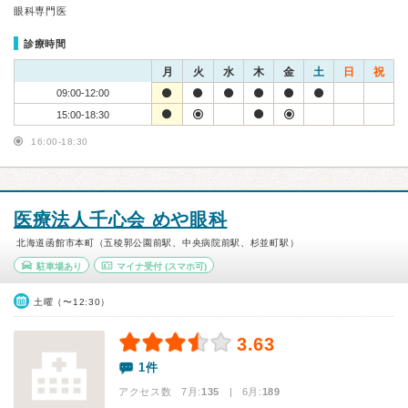
眼科専門医
診療時間
月
火
水
木
金
土
日
祝
09:00-12:00
15:00-18:30
16:00-18:30
医療法人千心会 めや眼科
北海道函館市本町（五稜郭公園前駅、中央病院前駅、杉並町駅）
駐車場あり
マイナ受付
(スマホ可)
土曜（〜12:30）
3.63
1件
アクセス数 7月:
135
| 6月:
189