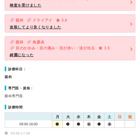
検査を受けました
眼科
ドライアイ
5.0
改装してより良くなりました
眼科
角膜炎
目のかゆみ・目の痛み・目が赤い・涙が出る
3.5
綺麗になった
診療科目：
眼科
専門医・資格：
眼科専門医
診療時間
月
火
水
木
金
土
日
祝
09:00-18:00
09:00-17:00