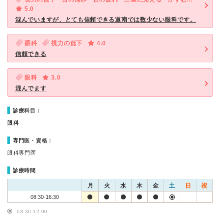
5.0
混んでいますが、とても信頼できる道南では数少ない眼科です。
眼科
視力の低下
4.0
信頼できる
眼科
3.0
混んでます
診療科目：
眼科
専門医・資格：
眼科専門医
診療時間
月
火
水
木
金
土
日
祝
08:30-16:30
08:30-12:00