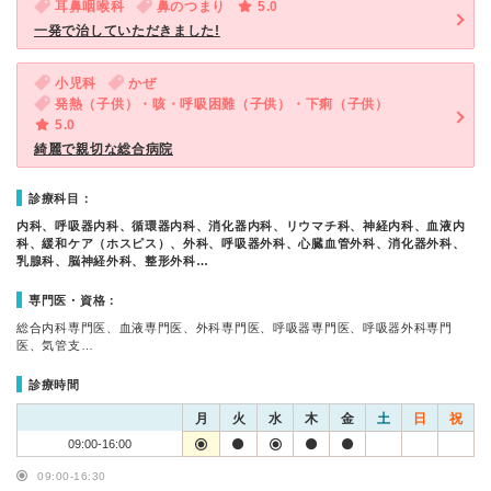
耳鼻咽喉科
鼻のつまり
5.0
一発で治していただきました!
小児科
かぜ
発熱（子供）・咳・呼吸困難（子供）・下痢（子供）
5.0
綺麗で親切な総合病院
診療科目：
内科、呼吸器内科、循環器内科、消化器内科、リウマチ科、神経内科、血液内
科、緩和ケア（ホスピス）、外科、呼吸器外科、心臓血管外科、消化器外科、
乳腺科、脳神経外科、整形外科…
専門医・資格：
総合内科専門医、血液専門医、外科専門医、呼吸器専門医、呼吸器外科専門
医、気管支…
診療時間
月
火
水
木
金
土
日
祝
09:00-16:00
09:00-16:30