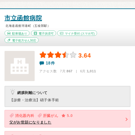
市立函館病院
北海道函館市港町（五稜郭駅）
駐車場あり
電子決済可
マイナ受付
(スマホ可)
電子処方せん対応
3.64
18件
アクセス数 7月:
867
| 6月:
1,011
網膜剥離について
【診療・治療法】
硝子体手術
消化器内科
肝臓がん
5.0
父がお世話になりました