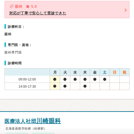
眼科
5.0
対応が丁寧で安心して受診できた
診療科目：
眼科
専門医・資格：
眼科専門医
診療時間
月
火
水
木
金
土
日
祝
09:00-12:00
14:00-17:30
川崎眼科
医療法人社団
北海道函館市桔梗（桔梗駅）