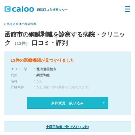
« 北海道全体の検索結果
函館市の網膜剥離を診察する病院・クリニッ
ク
口コミ・評判
（13件）
13件の医療機関が見つかりました
エリア・駅
北海道函館市
病気
網膜剥離
名称
なし
詳細条件
なし (曜日や時間帯を指定できます)
条件変更・絞り込み
土曜日診療で絞り込む (12件)