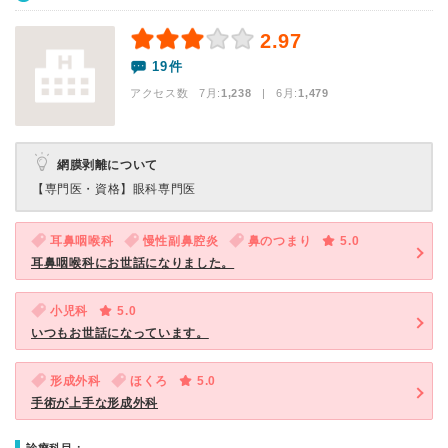
2.97
19件
アクセス数 7月:
1,238
| 6月:
1,479
網膜剥離について
【専門医・資格】
眼科専門医
耳鼻咽喉科
慢性副鼻腔炎
鼻のつまり
5.0
耳鼻咽喉科にお世話になりました。
小児科
5.0
いつもお世話になっています。
形成外科
ほくろ
5.0
手術が上手な形成外科