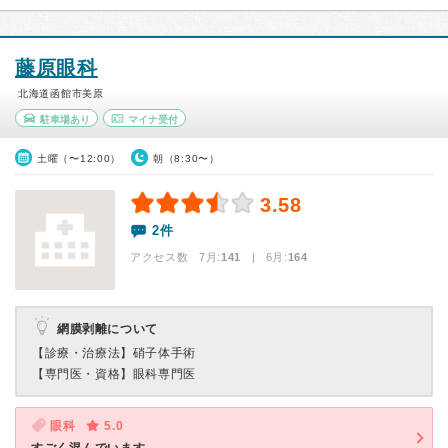
藤原眼科
北海道函館市美原
駐車場あり
マイナ受付
土曜（〜12:00）
朝（8:30〜）
3.58
2件
アクセス数 7月:
141
| 6月:
164
網膜剥離について
【診療・治療法】
硝子体手術
【専門医・資格】
眼科専門医
眼科
5.0