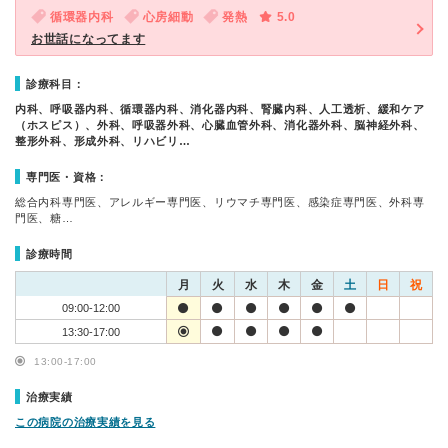
循環器内科
心房細動
発熱
5.0
お世話になってます
診療科目：
内科、呼吸器内科、循環器内科、消化器内科、腎臓内科、人工透析、緩和ケア
（ホスピス）、外科、呼吸器外科、心臓血管外科、消化器外科、脳神経外科、
整形外科、形成外科、リハビリ…
専門医・資格：
総合内科専門医、アレルギー専門医、リウマチ専門医、感染症専門医、外科専
門医、糖…
診療時間
月
火
水
木
金
土
日
祝
09:00-12:00
13:30-17:00
13:00-17:00
治療実績
この病院の治療実績を見る