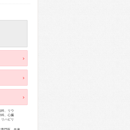
病科、リウ
外科、心臓
、リハビリ
総合内科専門医、アレルギー専門医、リウマチ専門医、感染症専門医、血液専門医、外科専門医、糖尿病専門医、内分泌代謝科専門医、甲状腺専門医、呼吸器専門医、呼吸器外科専門医、気管支鏡専門医、循環器専門医、心臓血管外科専門医、高血圧専門医、不整脈専門医、消化器病専門医、消化器外科専門医、肝臓専門医、消化器内視鏡専門医、泌尿器科専門医、腎臓専門医、透析専門医、脳血管内治療専門医、神経内科専門医、脳神経外科専門医、てんかん専門医、整形外科専門医、手外科専門医、リハビリテーション科専門医、脊椎脊髄外科専門医、形成外科専門医、皮膚科専門医、眼科専門医、気管食道科専門医、耳鼻咽喉科専門医、めまい相談医、産婦人科専門医、婦人科腫瘍専門医、生殖医療専門医、乳腺専門医、産科婦人科腹腔鏡技術認定医、女性ヘルスケア専門医、周産期(新生児)専門医、小児科専門医、小児外科専門医、小児神経専門医、小児血液・がん専門医、老年病専門医、認知症専門医、老年精神専門医、精神科専門医、心療内科専門医、麻酔科専門医、ペインクリニック専門医、細胞診専門医、超音波専門医、病理専門医、口腔外科専門医、レーザー専門医、核医学専門医、放射線科専門医、臨床遺伝専門医、救急科専門医、漢方専門医、がん薬物療法専門医、がん治療認定医、日本睡眠学会専門医