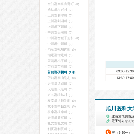
空知郡南富良野町
(0)
勇払郡占冠村
(0)
上川郡和寒町
(0)
上川郡剣淵町
(0)
上川郡下川町
(0)
中川郡美深町
(0)
中川郡音威子府村
(0)
中川郡中川町
(0)
雨竜郡幌加内町
(0)
増毛郡増毛町
(0)
留萌郡小平町
(0)
苫前郡苫前町
(0)
09:00-12:30
苫前郡羽幌町
(1件)
苫前郡初山別村
13:30-17:00
(0)
天塩郡遠別町
(0)
天塩郡天塩町
(0)
宗谷郡猿払村
(0)
枝幸郡浜頓別町
(0)
枝幸郡中頓別町
(0)
旭川医科大
枝幸郡枝幸町
(0)
北海道旭川市緑
天塩郡豊富町
(0)
電子処方せん
礼文郡礼文町
(0)
利尻郡利尻町
(0)
朝（8:30〜）