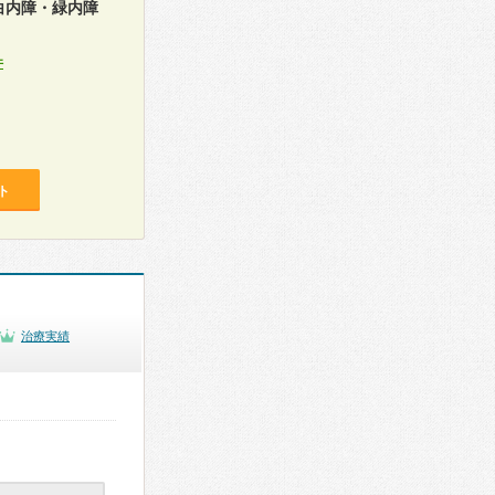
白内障・緑内障
件
ト
治療実績