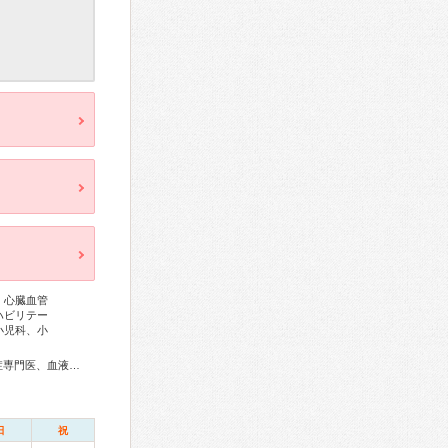
、心臓血管
ハビリテー
小児科、小
総合内科専門医、アレルギー専門医、リウマチ専門医、感染症専門医、血液専門医、外科専門医、糖尿病専門医、内分泌代謝科専門医、甲状腺専門医、呼吸器専門医、呼吸器外科専門医、気管支鏡専門医、循環器専門医、心臓血管外科専門医、高血圧専門医、不整脈専門医、消化器病専門医、消化器外科専門医、肝臓専門医、大腸肛門病専門医、消化器内視鏡専門医、泌尿器科専門医、腎臓専門医、透析専門医、脳血管内治療専門医、神経内科専門医、脳神経外科専門医、頭痛専門医、てんかん専門医、整形外科専門医、手外科専門医、リハビリテーション科専門医、脊椎脊髄外科専門医、形成外科専門医、熱傷専門医、皮膚科専門医、眼科専門医、気管食道科専門医、耳鼻咽喉科専門医、めまい相談医、産婦人科専門医、婦人科腫瘍専門医、生殖医療専門医、乳腺専門医、産科婦人科腹腔鏡技術認定医、女性ヘルスケア専門医、周産期(新生児)専門医、小児科専門医、小児外科専門医、小児神経専門医、小児血液・がん専門医、老年病専門医、認知症専門医、一般病院連携精神医学専門医、精神科専門医、麻酔科専門医、ペインクリニック専門医、細胞診専門医、超音波専門医、病理専門医、口腔外科専門医、歯科麻酔専門医、歯周病専門医、小児歯科専門医、歯科放射線専門医、レーザー専門医、核医学専門医、放射線科専門医、臨床遺伝専門医、救急科専門医、漢方専門医、がん薬物療法専門医、がん治療認定医、日本睡眠学会専門医、温泉療法専門医
日
祝