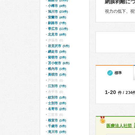
函館市
(13件)
網膜剥離に
小樽市
(4件)
視力の低下、視
旭川市
(23件)
室蘭市
(4件)
釧路市
(7件)
帯広市
(11件)
北見市
(4件)
夕張市
(0)
岩見沢市
(5件)
網走市
(3件)
留萌市
(2件)
苫小牧市
(6件)
稚内市
(1件)
標準
美唄市
(1件)
芦別市
(0)
江別市
(7件)
1-20
赤平市
(0)
件 / 23
紋別市
(1件)
士別市
(2件)
名寄市
(2件)
三笠市
(0)
根室市
(1件)
医療法人社団
千歳市
(5件)
滝川市
(3件)