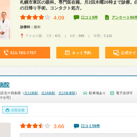
札幌市東区の眼科。専門医在籍。月2回木曜20時まで診療。
の日帰り手術。コンタクト処方。
4.09
口コミ9件
アンケート96
診療科：
眼科
アクセス数 7月：
671
| 6月：
599
| 年間：
7,110
011-785-7707
ネット予約
公式サイ
病院
北区北十四条西（
北12条駅
、
北18条駅
、
北13条東駅
）
駐車場あり
電子決済可
マホ可)
女医在籍
3.66
口コミ59件