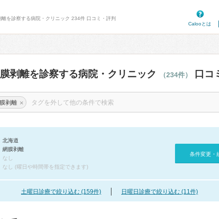
剥離を診察する病院・クリニック 234件 口コミ・評判
Calooとは
網膜剥離を診察する病院・クリニック
口コ
（234件）
×
膜剥離
北海道
網膜剥離
条件変更・
なし
なし (曜日や時間帯を指定できます)
土曜日診療で絞り込む (159件)
日曜日診療で絞り込む (11件)