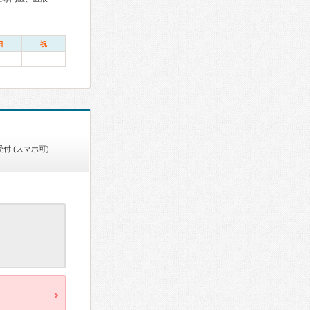
日
祝
付 (スマホ可)