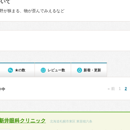
ついて
野が狭まる、物が歪んでみえるなど
★の数
レビュー数
新着・更新
« 前
1
2
4件中
新井眼科クリニック
北海道札幌市東区 東苗穂六条