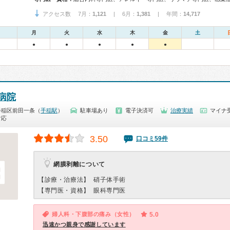
アクセス数 7月：
1,121
| 6月：
1,381
| 年間：
14,717
月
火
水
木
金
土
●
●
●
●
●
病院
手稲区前田一条（
手稲駅
）
駐車場あり
電子決済可
治療実績
マイナ受
対応
3.50
口コミ59件
網膜剥離について
【診療・治療法】
硝子体手術
【専門医・資格】
眼科専門医
婦人科・下腹部の痛み（女性）
5.0
迅速かつ親身で感謝しています