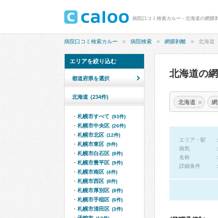
病院口コミ検索カルー - 北海道の網膜
病院口コミ検索カルー
病院検索
網膜剥離
北海道
エリアを絞り込む
北海道の
都道府県を選択
北海道
(234件)
×
北海道
網
札幌市すべて
(93件)
札幌市中央区
(26件)
札幌市北区
(12件)
エリア・駅
札幌市東区
(9件)
病気
札幌市白石区
(8件)
名称
札幌市豊平区
(9件)
詳細条件
札幌市南区
(4件)
札幌市西区
(8件)
札幌市厚別区
(8件)
札幌市手稲区
(6件)
札幌市清田区
(3件)