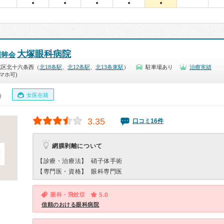
●
●
●
●
●
大塚眼科病院
秀眸会
北区北十六条西（
北18条駅
、
北12条駅
、
北13条東駅
）
駐車場あり
治療実績
マホ可)
女医在籍
0）
3.35
口コミ16件
網膜剥離について
【診療・治療法】
硝子体手術
【専門医・資格】
眼科専門医
眼科・飛蚊症
5.0
信頼のおける眼科病院