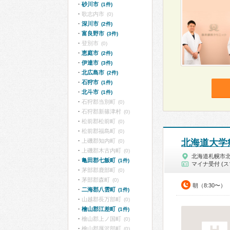
砂川市
(1件)
歌志内市
(0)
深川市
(2件)
富良野市
(3件)
登別市
(0)
恵庭市
(2件)
伊達市
(3件)
北広島市
(2件)
石狩市
(1件)
北斗市
(1件)
石狩郡当別町
(0)
石狩郡新篠津村
(0)
松前郡松前町
(0)
松前郡福島町
(0)
上磯郡知内町
北海道大学
(0)
上磯郡木古内町
(0)
北海道札幌市
亀田郡七飯町
(1件)
マイナ受付 (ス
茅部郡鹿部町
(0)
茅部郡森町
(0)
朝（8:30〜）
二海郡八雲町
(1件)
山越郡長万部町
(0)
檜山郡江差町
(1件)
檜山郡上ノ国町
(0)
檜山郡厚沢部町
(0)