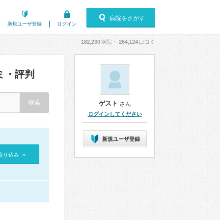
病院をさがす
新規ユーザ登録
ログイン
182,230
病院・
264,124
口コミ
ミ・評判
ゲスト
さん
ログインしてください
新規ユーザ登録
絞り込み »