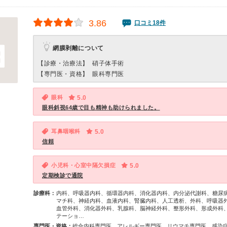
3.86
口コミ18件
網膜剥離について
【診療・治療法】
硝子体手術
【専門医・資格】
眼科専門医
眼科
5.0
眼科斜視64歳で目も精神も助けられました。
耳鼻咽喉科
5.0
信頼
小児科・心室中隔欠損症
5.0
定期検診で通院
診療科：
内科、呼吸器内科、循環器内科、消化器内科、内分泌代謝科、糖尿
マチ科、神経内科、血液内科、腎臓内科、人工透析、外科、呼吸器
血管外科、消化器外科、乳腺科、脳神経外科、整形外科、形成外科
テーショ…
専門医・資格：