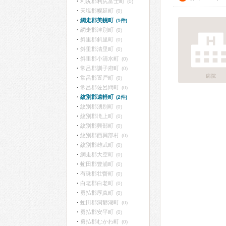
利尻郡利尻富士町
(0)
天塩郡幌延町
(0)
網走郡美幌町
(1件)
網走郡津別町
(0)
斜里郡斜里町
(0)
斜里郡清里町
(0)
斜里郡小清水町
(0)
常呂郡訓子府町
(0)
病院
常呂郡置戸町
(0)
常呂郡佐呂間町
(0)
紋別郡遠軽町
(2件)
紋別郡湧別町
(0)
紋別郡滝上町
(0)
紋別郡興部町
(0)
紋別郡西興部村
(0)
紋別郡雄武町
(0)
網走郡大空町
(0)
虻田郡豊浦町
(0)
有珠郡壮瞥町
(0)
白老郡白老町
(0)
勇払郡厚真町
(0)
虻田郡洞爺湖町
(0)
勇払郡安平町
(0)
勇払郡むかわ町
(0)