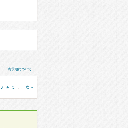
表示順について
3
4
5
…
次 »