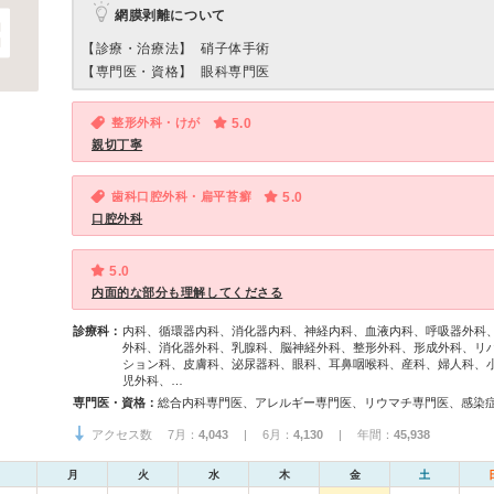
網膜剥離について
【診療・治療法】
硝子体手術
【専門医・資格】
眼科専門医
整形外科・けが
5.0
親切丁寧
歯科口腔外科・扁平苔癬
5.0
口腔外科
5.0
内面的な部分も理解してくださる
診療科：
内科、循環器内科、消化器内科、神経内科、血液内科、呼吸器外科
外科、消化器外科、乳腺科、脳神経外科、整形外科、形成外科、リ
ション科、皮膚科、泌尿器科、眼科、耳鼻咽喉科、産科、婦人科、
児外科、…
専門医・資格：
アクセス数 7月：
4,043
| 6月：
4,130
| 年間：
45,938
月
火
水
木
金
土