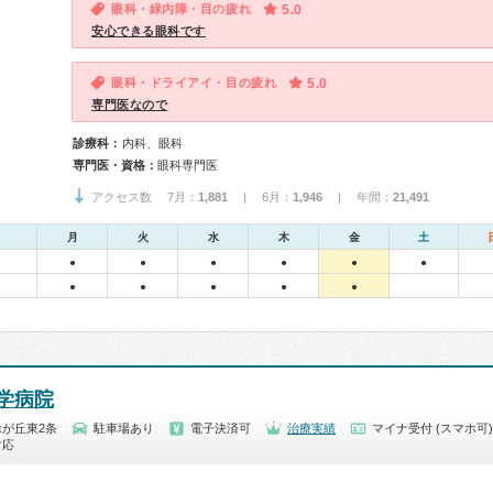
眼科・緑内障・目の疲れ
5.0
安心できる眼科です
眼科・ドライアイ・目の疲れ
5.0
専門医なので
診療科：
内科、眼科
専門医・資格：
眼科専門医
アクセス数 7月：
1,881
| 6月：
1,946
| 年間：
21,491
月
火
水
木
金
土
●
●
●
●
●
●
●
●
●
●
●
学病院
が丘東2条
駐車場あり
電子決済可
治療実績
マイナ受付 (スマホ可)
対応