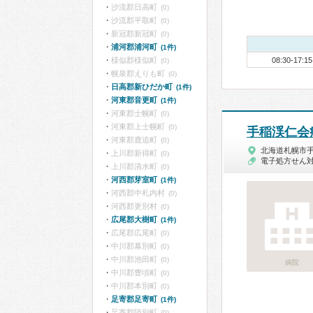
沙流郡日高町
(0)
沙流郡平取町
(0)
新冠郡新冠町
(0)
浦河郡浦河町
(1件)
様似郡様似町
08:30-17:15
(0)
幌泉郡えりも町
(0)
日高郡新ひだか町
(1件)
河東郡音更町
(1件)
河東郡士幌町
(0)
河東郡上士幌町
(0)
手稲渓仁会
河東郡鹿追町
(0)
北海道札幌市
上川郡新得町
(0)
電子処方せん
上川郡清水町
(0)
河西郡芽室町
(1件)
河西郡中札内村
(0)
河西郡更別村
(0)
広尾郡大樹町
(1件)
広尾郡広尾町
(0)
中川郡幕別町
(0)
中川郡池田町
(0)
病院
中川郡豊頃町
(0)
中川郡本別町
(0)
足寄郡足寄町
(1件)
足寄郡陸別町
(0)