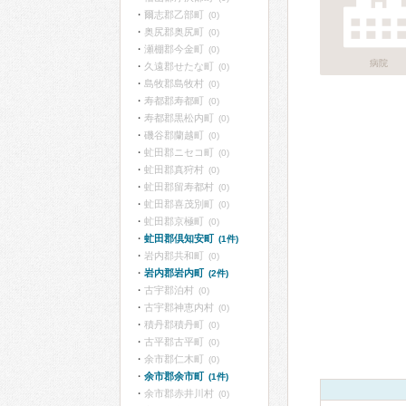
爾志郡乙部町
(0)
奥尻郡奥尻町
(0)
瀬棚郡今金町
(0)
病院
久遠郡せたな町
(0)
島牧郡島牧村
(0)
寿都郡寿都町
(0)
寿都郡黒松内町
(0)
磯谷郡蘭越町
(0)
虻田郡ニセコ町
(0)
虻田郡真狩村
(0)
虻田郡留寿都村
(0)
虻田郡喜茂別町
(0)
虻田郡京極町
(0)
虻田郡倶知安町
(1件)
岩内郡共和町
(0)
岩内郡岩内町
(2件)
古宇郡泊村
(0)
古宇郡神恵内村
(0)
積丹郡積丹町
(0)
古平郡古平町
(0)
余市郡仁木町
(0)
余市郡余市町
(1件)
余市郡赤井川村
(0)