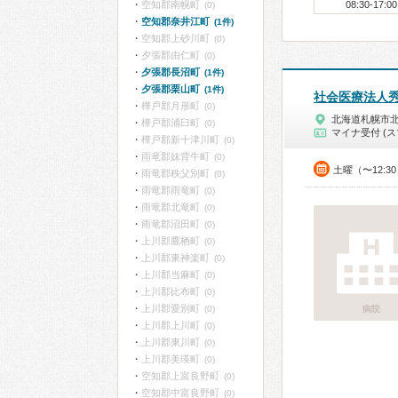
空知郡南幌町
08:30-17:00
(0)
空知郡奈井江町
(1件)
空知郡上砂川町
(0)
夕張郡由仁町
(0)
夕張郡長沼町
(1件)
夕張郡栗山町
(1件)
社会医療法人
樺戸郡月形町
(0)
北海道札幌市
樺戸郡浦臼町
(0)
マイナ受付 (ス
樺戸郡新十津川町
(0)
雨竜郡妹背牛町
(0)
土曜（〜12:3
雨竜郡秩父別町
(0)
雨竜郡雨竜町
(0)
雨竜郡北竜町
(0)
雨竜郡沼田町
(0)
上川郡鷹栖町
(0)
上川郡東神楽町
(0)
上川郡当麻町
(0)
上川郡比布町
(0)
上川郡愛別町
(0)
病院
上川郡上川町
(0)
上川郡東川町
(0)
上川郡美瑛町
(0)
空知郡上富良野町
(0)
空知郡中富良野町
(0)