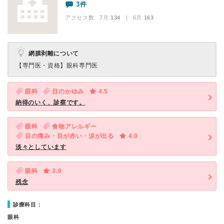
3件
アクセス数 7月:
134
| 6月:
163
網膜剥離について
【専門医・資格】
眼科専門医
眼科
目のかゆみ
4.5
納得のいく、診察です。
眼科
食物アレルギー
目の痛み・目が赤い・涙が出る
4.0
淡々としています
眼科
3.0
残念
診療科目：
眼科