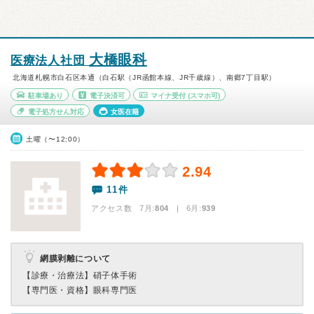
大橋眼科
医療法人社団
北海道札幌市白石区本通（白石駅（JR函館本線、JR千歳線）、南郷7丁目駅）
駐車場あり
電子決済可
マイナ受付
(スマホ可)
電子処方せん対応
女医在籍
土曜（〜12:00）
2.94
11件
アクセス数 7月:
804
| 6月:
939
網膜剥離について
【診療・治療法】
硝子体手術
【専門医・資格】
眼科専門医