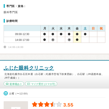
専門医・資格：
眼科専門医
診療時間
月
火
水
木
金
土
日
祝
09:00-12:30
14:00-17:00
14:00-19:00
ふじた眼科クリニック
北海道札幌市白石区本通（白石駅（札幌市営地下鉄東西線）、白石駅（JR函館本線、
JR千歳線））
駐車場あり
マイナ受付
(スマホ可)
土曜（〜12:00）
3.55