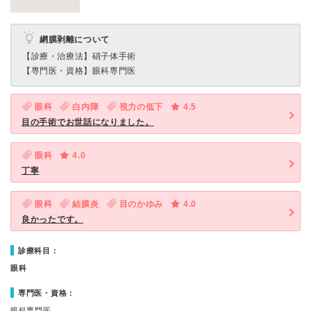
網膜剥離について
【診療・治療法】
硝子体手術
【専門医・資格】
眼科専門医
眼科
白内障
視力の低下
4.5
目の手術でお世話になりました。
眼科
4.0
丁寧
眼科
結膜炎
目のかゆみ
4.0
良かったです。
診療科目：
眼科
専門医・資格：
眼科専門医