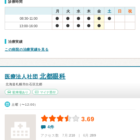
診療時間
月
火
水
木
金
土
日
祝
08:30-11:00
13:00-16:00
治療実績
この病院の治療実績を見る
北都眼科
医療法人社団
北海道札幌市白石区北郷
駐車場あり
マイナ受付
土曜（〜12:00）
3.69
4件
アクセス数 7月:
210
| 6月:
289