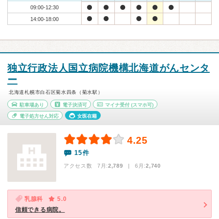
09:00-12:30
14:00-18:00
独立行政法人国立病院機構北海道がんセンタ
ー
北海道札幌市白石区菊水四条（菊水駅）
駐車場あり
電子決済可
マイナ受付
(スマホ可)
電子処方せん対応
女医在籍
4.25
15件
アクセス数 7月:
2,789
| 6月:
2,740
乳腺科
5.0
信頼できる病院。