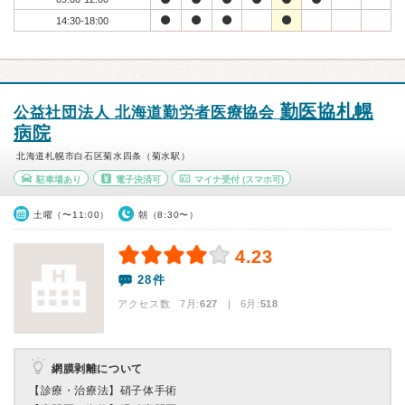
14:30-18:00
勤医協札幌
公益社団法人 北海道勤労者医療協会
病院
北海道札幌市白石区菊水四条（菊水駅）
駐車場あり
電子決済可
マイナ受付
(スマホ可)
土曜（〜11:00）
朝（8:30〜）
4.23
28件
アクセス数 7月:
627
| 6月:
518
網膜剥離について
【診療・治療法】
硝子体手術