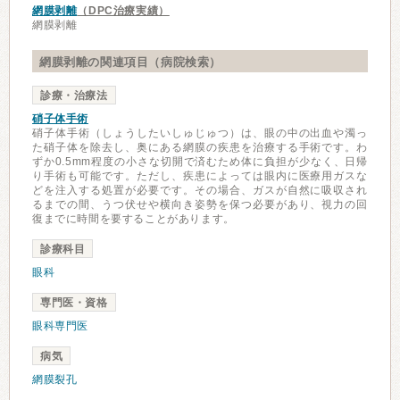
網膜剥離
（DPC治療実績）
網膜剥離
網膜剥離の関連項目（病院検索）
診療・治療法
硝子体手術
硝子体手術（しょうしたいしゅじゅつ）は、眼の中の出血や濁っ
た硝子体を除去し、奥にある網膜の疾患を治療する手術です。わ
ずか0.5mm程度の小さな切開で済むため体に負担が少なく、日帰
り手術も可能です。ただし、疾患によっては眼内に医療用ガスな
どを注入する処置が必要です。その場合、ガスが自然に吸収され
るまでの間、うつ伏せや横向き姿勢を保つ必要があり、視力の回
復までに時間を要することがあります。
診療科目
眼科
専門医・資格
眼科専門医
病気
網膜裂孔