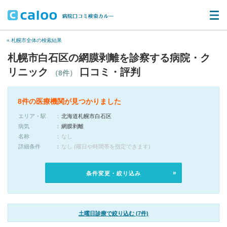
« 札幌市全体の検索結果
札幌市白石区の網膜剥離を診察する病院・ク
リニック
口コミ・評判
（8件）
8件の医療機関が見つかりました
エリア・駅
北海道札幌市白石区
病気
網膜剥離
名称
なし
詳細条件
なし (曜日や時間帯を指定できます)
条件変更・絞り込み
土曜日診療で絞り込む (7件)