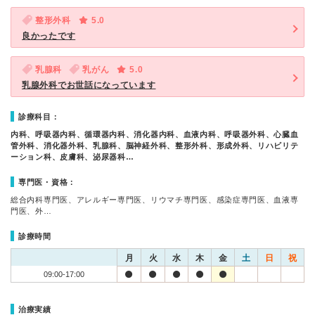
整形外科
5.0
良かったです
乳腺科
乳がん
5.0
乳腺外科でお世話になっています
診療科目：
内科、呼吸器内科、循環器内科、消化器内科、血液内科、呼吸器外科、心臓血
管外科、消化器外科、乳腺科、脳神経外科、整形外科、形成外科、リハビリテ
ーション科、皮膚科、泌尿器科…
専門医・資格：
総合内科専門医、アレルギー専門医、リウマチ専門医、感染症専門医、血液専
門医、外…
診療時間
月
火
水
木
金
土
日
祝
09:00-17:00
治療実績