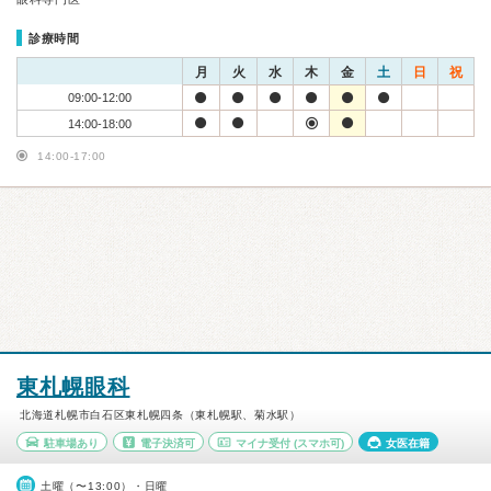
診療時間
月
火
水
木
金
土
日
祝
09:00-12:00
14:00-18:00
14:00-17:00
東札幌眼科
北海道札幌市白石区東札幌四条（東札幌駅、菊水駅）
駐車場あり
電子決済可
マイナ受付
(スマホ可)
女医在籍
土曜（〜13:00）・日曜