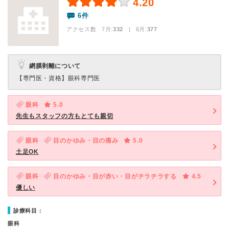
4.20
6件
アクセス数 7月:
332
| 6月:
377
網膜剥離について
【専門医・資格】
眼科専門医
眼科
5.0
先生もスタッフの方もとても親切
眼科
目のかゆみ・目の痛み
5.0
土足OK
眼科
目のかゆみ・目が赤い・目がチラチラする
4.5
優しい
診療科目：
眼科