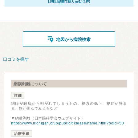
日曜日診療で絞り込む (1件)
地図から病院検索
口コミを探す
網膜剥離について
詳細
網膜が眼底から剥がれてしまうもの。視力の低下、視野が狭ま
る、物が歪んでみえるなど
▼網膜剥離（日本眼科学会ウェブサイト）
https://www.nichigan.or.jp/public/disease/name.html?pdid=50
治療実績