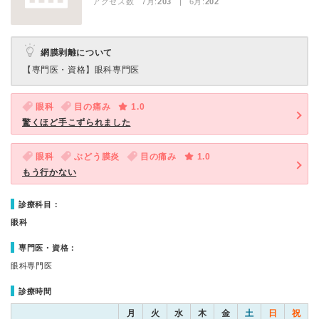
アクセス数 7月:
203
| 6月:
202
網膜剥離について
【専門医・資格】
眼科専門医
眼科
目の痛み
1.0
驚くほど手こずられました
眼科
ぶどう膜炎
目の痛み
1.0
もう行かない
診療科目：
眼科
専門医・資格：
眼科専門医
診療時間
月
火
水
木
金
土
日
祝