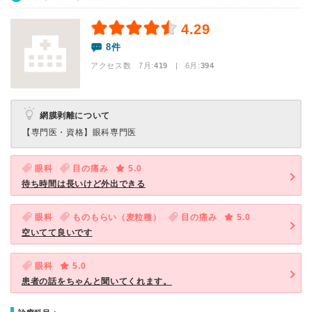
4.29
8件
アクセス数 7月:
419
| 6月:
394
網膜剥離について
【専門医・資格】
眼科専門医
眼科
目の痛み
5.0
待ち時間は長いけど外出できる
眼科
ものもらい（麦粒種）
目の痛み
5.0
空いてて良いです
眼科
5.0
患者の話をちゃんと聞いてくれます。