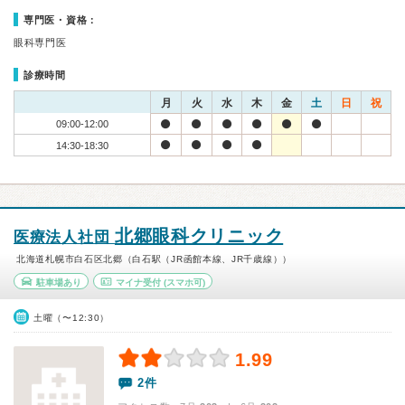
専門医・資格：
眼科専門医
診療時間
月
火
水
木
金
土
日
祝
09:00-12:00
14:30-18:30
北郷眼科クリニック
医療法人社団
北海道札幌市白石区北郷（白石駅（JR函館本線、JR千歳線））
駐車場あり
マイナ受付
(スマホ可)
土曜（〜12:30）
1.99
2件