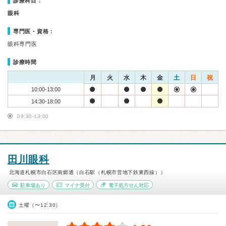
診療科目：
眼科
専門医・資格：
眼科専門医
診療時間
月
火
水
木
金
土
日
祝
10:00-13:00
14:30-18:00
09:30-13:00
田川眼科
北海道札幌市白石区南郷通（白石駅（札幌市営地下鉄東西線））
駐車場あり
マイナ受付
電子処方せん対応
土曜（〜12:30）