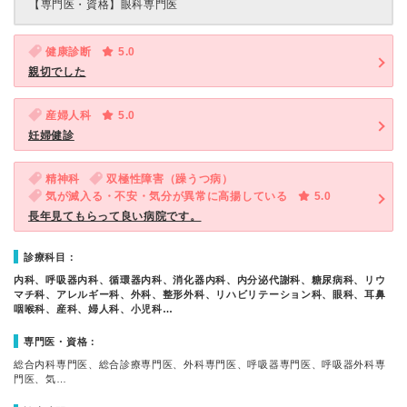
【専門医・資格】
眼科専門医
健康診断
5.0
親切でした
産婦人科
5.0
妊婦健診
精神科
双極性障害（躁うつ病）
気が滅入る・不安・気分が異常に高揚している
5.0
長年見てもらって良い病院です。
診療科目：
内科、呼吸器内科、循環器内科、消化器内科、内分泌代謝科、糖尿病科、リウ
マチ科、アレルギー科、外科、整形外科、リハビリテーション科、眼科、耳鼻
咽喉科、産科、婦人科、小児科…
専門医・資格：
総合内科専門医、総合診療専門医、外科専門医、呼吸器専門医、呼吸器外科専
門医、気…