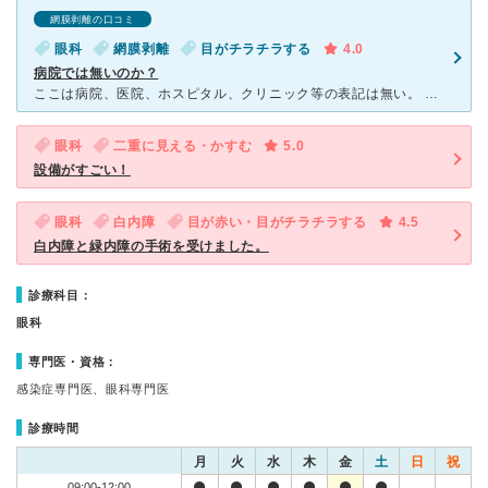
網膜剥離の口コミ
眼科
網膜剥離
目がチラチラする
4.0
病院では無いのか？
ここは病院、医院、ホスピタル、クリニック等の表記は無い。 普通のクリニックだと思ってきたが、レベル的には病院と言う感じだ。スタッフも検査機器も充実しており、北区の大塚眼科病院ほどでは無いが、普通のク
眼科
二重に見える・かすむ
5.0
設備がすごい！
眼科
白内障
目が赤い・目がチラチラする
4.5
白内障と緑内障の手術を受けました。
診療科目：
眼科
専門医・資格：
感染症専門医、眼科専門医
診療時間
月
火
水
木
金
土
日
祝
09:00-12:00