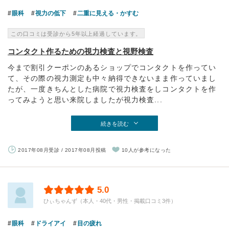
眼科
視力の低下
二重に見える・かすむ
この口コミは受診から5年以上経過しています。
コンタクト作るための視力検査と視野検査
今まで割引クーポンのあるショップでコンタクトを作ってい
て、その際の視力測定も中々納得できないまま作っていまし
たが、一度きちんとした病院で視力検査をしコンタクトを作
ってみようと思い来院しましたが視力検査...
続きを読む
2017年08月受診 / 2017年08月投稿
10人が参考になった
5.0
ひぃちゃんず（本人・40代・男性・掲載口コミ3件）
眼科
ドライアイ
目の疲れ