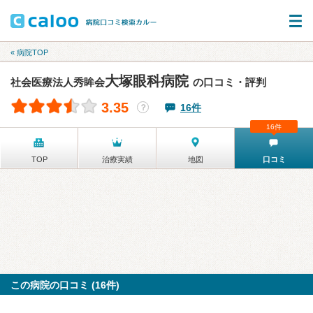
« 病院TOP
大塚眼科病院
社会医療法人秀眸会
の口コミ・評判
3.35
16件
？
16件
TOP
治療実績
地図
口コミ
この病院の口コミ (16件)