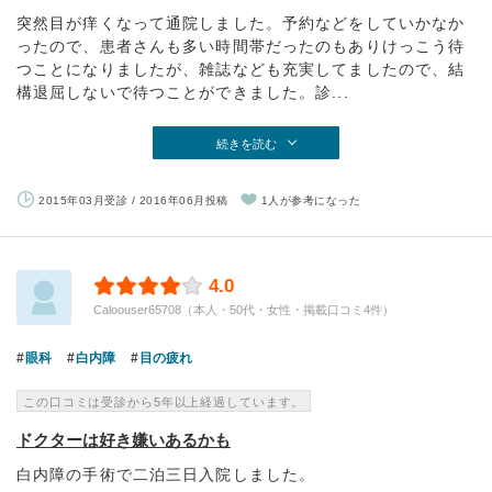
突然目が痒くなって通院しました。予約などをしていかなか
ったので、患者さんも多い時間帯だったのもありけっこう待
つことになりましたが、雑誌なども充実してましたので、結
構退屈しないで待つことができました。診...
続きを読む
2015年03月受診 / 2016年06月投稿
1人が参考になった
4.0
Caloouser65708（本人・50代・女性・掲載口コミ4件）
眼科
白内障
目の疲れ
この口コミは受診から5年以上経過しています。
ドクターは好き嫌いあるかも
白内障の手術で二泊三日入院しました。