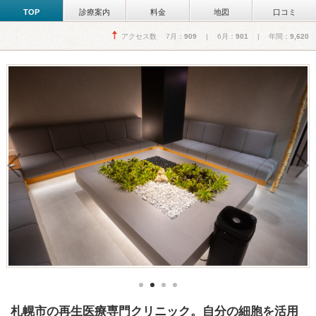
TOP
診療案内
料金
地図
口コミ
アクセス数 7月：
909
| 6月：
901
| 年間：
9,620
札幌市の再生医療専門クリニック。自分の細胞を活用