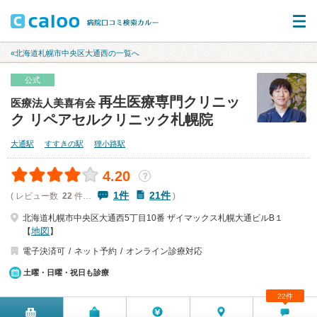
«北海道札幌市中央区大通西の一覧へ
公式
再生医療専門クリニッ
医療法人美喜有会
ク リペアセルクリニック札幌院
大通駅
すすきの駅
狸小路駅
4.20
？
1件
21件
( レビュー数
22
件…
)
北海道札幌市中央区大通西5丁目10番 ザイマックス札幌大通ビルB１
地図
【
】
電子決済可
ネット予約
オンライン診療対応
土曜・日曜・祝日も診療
22件