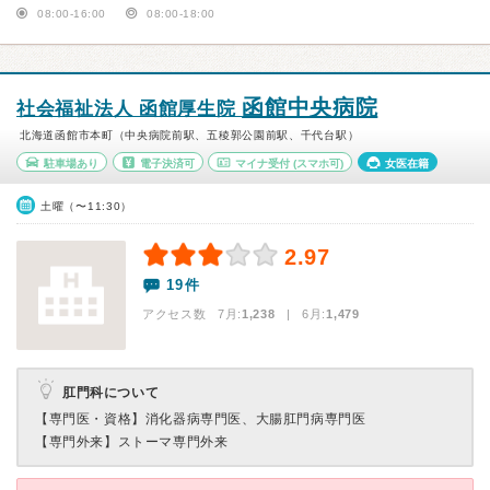
08:00-16:00
08:00-18:00
函館中央病院
社会福祉法人 函館厚生院
北海道函館市本町（中央病院前駅、五稜郭公園前駅、千代台駅）
駐車場あり
電子決済可
マイナ受付
(スマホ可)
女医在籍
土曜（〜11:30）
2.97
19件
アクセス数 7月:
1,238
| 6月:
1,479
肛門科について
【専門医・資格】
消化器病専門医、大腸肛門病専門医
【専門外来】
ストーマ専門外来