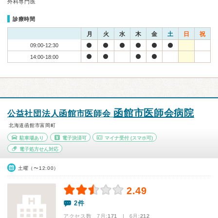
外科専門医
診療時間
月
火
水
木
金
土
日
祝
09:00-12:30
14:00-18:00
函館市医師会病院
公益社団法人函館市医師会
北海道函館市富岡町
駐車場あり
電子決済可
マイナ受付
(スマホ可)
電子処方せん対応
土曜（〜12:00）
2.49
2件
アクセス数 7月:
171
| 6月:
212