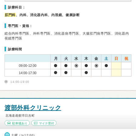
診療科目：
肛門科
、内科、消化器内科、内視鏡、健康診断
専門医・資格：
総合内科専門医、外科専門医、消化器病専門医、大腸肛門病専門医、消化器内
視鏡専門医
診療時間
月
火
水
木
金
土
日
祝
09:00-12:00
14:00-17:30
14:00-19:00
渡部外科クリニック
北海道函館市日吉町
駐車場あり
マイナ受付
土曜（〜12:00）