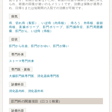
あります。切開が必要ないため、術後の出血や痛みが大幅に抑え
られ、術後の回復が速いのもメリットです。治療は保険が適用さ
れ、日帰りまたは短期間の入院での治療が可能です。
病気
痔
、
切れ痔（裂肛）
、
いぼ痔（内痔核）
、
痔ろう
、
外痔核
、
嵌頓
痔核
、
直腸ポリープ
、
肛門ポリープ
、
肛門掻痒症
、
肛門周囲膿
瘍
、
肛門がん
、
いぼ痔（痔核）
症状
肛門から出血
、
肛門がかゆい
、
肛門が痛い
専門外来
ストーマ専門外来
専門医・資格
大腸肛門病専門医
、
消化器病専門医
診療科目
消化器内科
、
消化器外科
肛門科の関連項目（口コミ検索）
診療内容