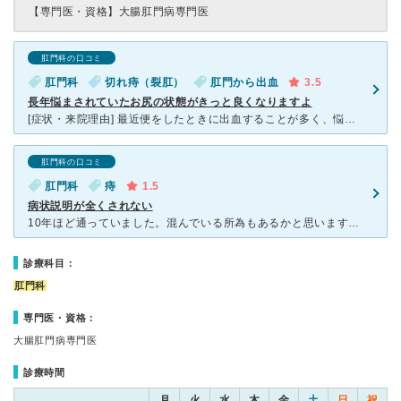
【専門医・資格】
大腸肛門病専門医
肛門科の口コミ
肛門科
切れ痔（裂肛）
肛門から出血
3.5
長年悩まされていたお尻の状態がきっと良くなりますよ
[症状・来院理由] 最近便をしたときに出血することが多く、悩まされていました。昔からこのような状態がでていたので放っておくことがおおかったのですが、痔だと思っていたら大腸がんが隠れているケースもある
肛門科の口コミ
肛門科
痔
1.5
病状説明が全くされない
10年ほど通っていました。混んでいる所為もあるかと思いますが、とにかくほぼ説明がないのが特徴です。 数人分の仕切られたブースに患者が寝かされ、そこに先生がやってきて診察して去る、という形式です。
診療科目：
肛門科
専門医・資格：
大腸肛門病専門医
診療時間
月
火
水
木
金
土
日
祝