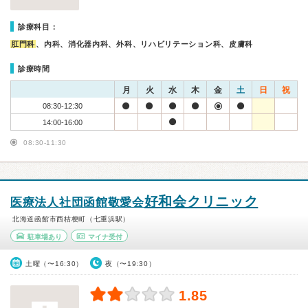
診療科目：
肛門科
、内科、消化器内科、外科、リハビリテーション科、皮膚科
診療時間
月
火
水
木
金
土
日
祝
08:30-12:30
14:00-16:00
08:30-11:30
好和会クリニック
医療法人社団函館敬愛会
北海道函館市西桔梗町（七重浜駅）
駐車場あり
マイナ受付
土曜（〜16:30）
夜（〜19:30）
1.85