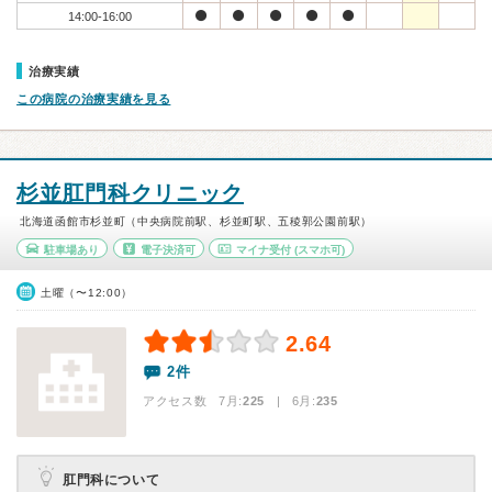
14:00-16:00
治療実績
この病院の治療実績を見る
杉並肛門科クリニック
北海道函館市杉並町（中央病院前駅、杉並町駅、五稜郭公園前駅）
駐車場あり
電子決済可
マイナ受付
(スマホ可)
土曜（〜12:00）
2.64
2件
アクセス数 7月:
225
| 6月:
235
肛門科について