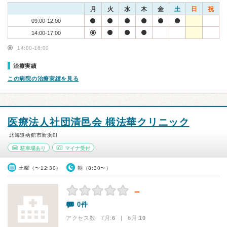
月
火
水
木
金
土
日
祝
09:00-12:00
14:00-17:00
14:00-16:00
治療実績
この病院の治療実績を見る
医療法人社団清邑会 椴法華クリニック
北海道函館市新浜町
駐車場あり
マイナ受付
土曜（〜12:30）
朝（8:30〜）
－
0件
アクセス数 7月:
6
| 6月:
10