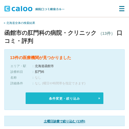
« 北海道全体の検索結果
函館市の肛門科の病院・クリニック
口
（13件）
コミ・評判
13件の医療機関が見つかりました
エリア・駅
北海道函館市
診療科目
肛門科
名称
なし
詳細条件
なし (曜日や時間帯を指定できます)
条件変更・絞り込み
土曜日診療で絞り込む (13件)