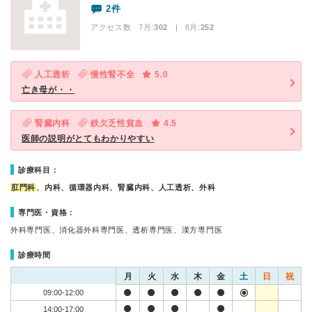
2件
アクセス数 7月:
302
| 6月:
252
人工透析
慢性腎不全
5.0
亡き母が・・
腎臓内科
鉄欠乏性貧血
4.5
医師の説明がとてもわかりやすい
診療科目：
肛門科
、内科、循環器内科、腎臓内科、人工透析、外科
専門医・資格：
外科専門医、消化器外科専門医、透析専門医、漢方専門医
診療時間
月
火
水
木
金
土
日
祝
09:00-12:00
14:00-17:00