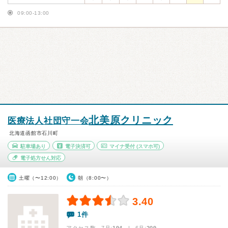
09:00-13:00
北美原クリニック
医療法人社団守一会
北海道函館市石川町
駐車場あり
電子決済可
マイナ受付
(スマホ可)
電子処方せん対応
土曜（〜12:00）
朝（8:00〜）
3.40
1件