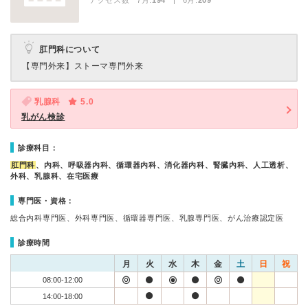
アクセス数 7月:
194
| 6月:
209
肛門科について
【専門外来】
ストーマ専門外来
乳腺科
5.0
乳がん検診
診療科目：
肛門科
、内科、呼吸器内科、循環器内科、消化器内科、腎臓内科、人工透析、
外科、乳腺科、在宅医療
専門医・資格：
総合内科専門医、外科専門医、循環器専門医、乳腺専門医、がん治療認定医
診療時間
月
火
水
木
金
土
日
祝
08:00-12:00
14:00-18:00