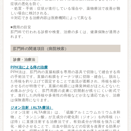
症状の悪化を防ぐ。
・処置・手術：症状が進行している場合や、薬物療法で改善が難
しい場合に検討される。
※対応できる治療内容は医療機関によって異なる
■費用の目安
肛門科で行われる診察や検査、治療の多くは、健康保険が適用さ
れます。
肛門科の関連項目（病院検索）
診療・治療法
PPH法による痔の治療
PPH法は、肛門内の直腸粘膜を専用の器具で切除して縫合する痔
の手術法です。直腸の粘膜をドーナツ状に切除・縫合し、脱出し
た痔核を釣り上げて固定することで血流が遮断され、痔核を縮小
させるのが特徴です。直腸の粘膜には痛覚神経がほとんどないた
め痛みが少なく、肛門周囲の皮膚に切開創が残りにくい術式で
す。進行した内痔核や多発性の痔核などが主な適応であり、治療
は保険適用になります。
ジオン注射（ALTA療法）
ジオン注射（ALTA療法）は、「硫酸アルミニウムカリウム水和
物」と「タンニン酸」が主成分の硬化剤（ジオン）を内痔核（い
ぼ痔）に直接注射する治療法です。有効成分が痔核を強力に硬
化・縮小させることで、出血や脱出などの症状を改善する効果が