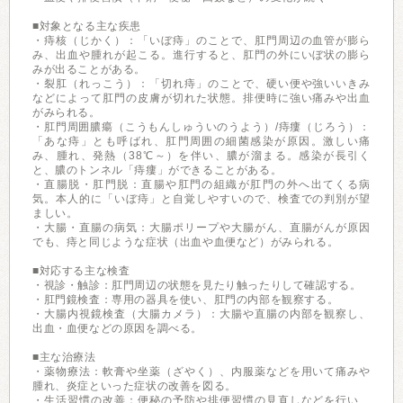
■対象となる主な疾患
・痔核（じかく）：「いぼ痔」のことで、肛門周辺の血管が膨ら
み、出血や腫れが起こる。進行すると、肛門の外にいぼ状の膨ら
みが出ることがある。
・裂肛（れっこう）：「切れ痔」のことで、硬い便や強いいきみ
などによって肛門の皮膚が切れた状態。排便時に強い痛みや出血
がみられる。
・肛門周囲膿瘍（こうもんしゅういのうよう）/痔瘻（じろう）：
「あな痔」とも呼ばれ、肛門周囲の細菌感染が原因。激しい痛
み、腫れ、発熱（38℃～）を伴い、膿が溜まる。感染が長引く
と、膿のトンネル「痔瘻」ができることがある。
・直腸脱・肛門脱：直腸や肛門の組織が肛門の外へ出てくる病
気。本人的に「いぼ痔」と自覚しやすいので、検査での判別が望
ましい。
・大腸・直腸の病気：大腸ポリープや大腸がん、直腸がんが原因
でも、痔と同じような症状（出血や血便など）がみられる。
■対応する主な検査
・視診・触診：肛門周辺の状態を見たり触ったりして確認する。
・肛門鏡検査：専用の器具を使い、肛門の内部を観察する。
・大腸内視鏡検査（大腸カメラ）：大腸や直腸の内部を観察し、
出血・血便などの原因を調べる。
■主な治療法
・薬物療法：軟膏や坐薬（ざやく）、内服薬などを用いて痛みや
腫れ、炎症といった症状の改善を図る。
・生活習慣の改善：便秘の予防や排便習慣の見直しなどを行い、