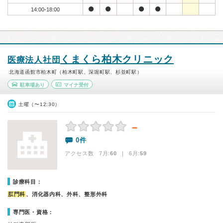
14:00-18:00
くまくら柏木クリニック
医療法人社団
北海道函館市柏木町（柏木町駅、深堀町駅、杉並町駅）
駐車場あり
マイナ受付
土曜（〜12:30）
－
0件
アクセス数 7月:
60
| 6月:
59
診療科目：
肛門科
、消化器内科、外科、整形外科
専門医・資格：