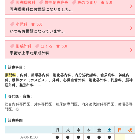
耳鼻咽喉科
慢性副鼻腔炎
鼻のつまり
5.0
耳鼻咽喉科にお世話になりました。
小児科
5.0
いつもお世話になっています。
形成外科
ほくろ
5.0
手術が上手な形成外科
診療科目：
肛門科
、内科、循環器内科、消化器内科、内分泌代謝科、糖尿病科、神経内
科、緩和ケア（ホスピス）、外科、心臓血管外科、消化器外科、乳腺科、脳神
経外科、整形外科、…
専門医・資格：
総合内科専門医、外科専門医、糖尿病専門医、内分泌代謝科専門医、循環器専
門医、心…
診療時間
月
火
水
木
金
土
日
祝
09:00-11:30