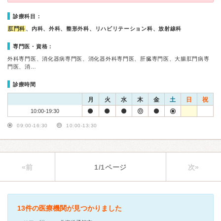
診療科目：
肛門科
、内科、外科、整形外科、リハビリテーション科、放射線科
専門医・資格：
外科専門医、消化器病専門医、消化器外科専門医、肝臓専門医、大腸肛門病専
門医、消…
診療時間
月
火
水
木
金
土
日
祝
10:00-19:30
09:00-16:30
10:00-13:30
«前
1/1ページ
次»
13件の医療機関が見つかりました