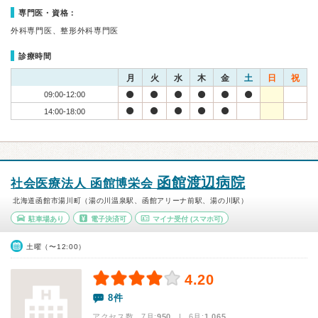
専門医・資格：
外科専門医、整形外科専門医
診療時間
月
火
水
木
金
土
日
祝
09:00-12:00
14:00-18:00
函館渡辺病院
社会医療法人 函館博栄会
北海道函館市湯川町（湯の川温泉駅、函館アリーナ前駅、湯の川駅）
駐車場あり
電子決済可
マイナ受付
(スマホ可)
土曜（〜12:00）
4.20
8件
アクセス数 7月:
950
| 6月:
1,065