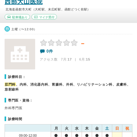
西部大山医院
北海道函館市大町（大町駅、末広町駅、函館どつく前駅）
駐車場あり
マイナ受付
土曜（〜12:00）
－
0件
アクセス数 7月:
17
| 6月:
15
診療科目：
肛門科
、内科、消化器内科、胃腸科、外科、リハビリテーション科、皮膚科、
放射線科
専門医・資格：
外科専門医
診療時間
月
火
水
木
金
土
日
祝
09:00-12:00