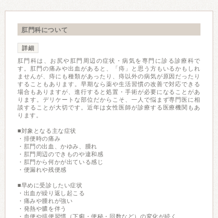
肛門科について
詳細
肛門科は、お尻や肛門周辺の症状・病気を専門に診る診療科で
す。肛門の痛みや出血があると、「痔」と思う方もいるかもしれ
ませんが、痔にも種類があったり、痔以外の病気が原因だったり
することもあります。早期なら薬や生活習慣の改善で対応できる
場合もありますが、進行すると処置・手術が必要になることがあ
ります。デリケートな部位だからこそ、一人で悩まず専門医に相
談することが大切です。近年は女性医師が診療する医療機関もあ
ります。
■対象となる主な症状
・排便時の痛み
・肛門の出血、かゆみ、腫れ
・肛門周辺のできものや違和感
・肛門から何かが出ている感じ
・便漏れや残便感
■早めに受診したい症状
・出血が繰り返し起こる
・痛みや腫れが強い
・発熱や膿を伴う
・血便や排便習慣（下痢・便秘・回数など）の変化が続く