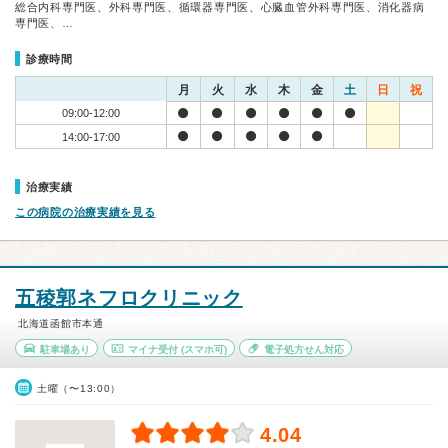
総合内科専門医、外科専門医、循環器専門医、心臓血管外科専門医、消化器病
専門医、…
診療時間
月
火
水
木
金
土
日
祝
09:00-12:00
14:00-17:00
治療実績
この病院の治療実績を見る
五稜郭ネフロクリニック
北海道函館市本通
駐車場あり
マイナ受付
(スマホ可)
電子処方せん対応
土曜（〜13:00）
4.04