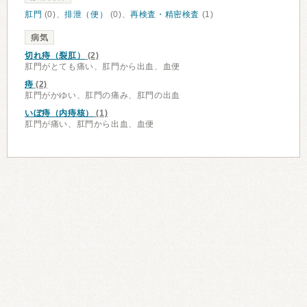
肛門
(0)、
排泄（便）
(0)、
再検査・精密検査
(1)
病気
切れ痔（裂肛）
(2)
肛門がとても痛い、肛門から出血、血便
痔
(2)
肛門がかゆい、肛門の痛み、肛門の出血
いぼ痔（内痔核）
(1)
肛門が痛い、肛門から出血、血便