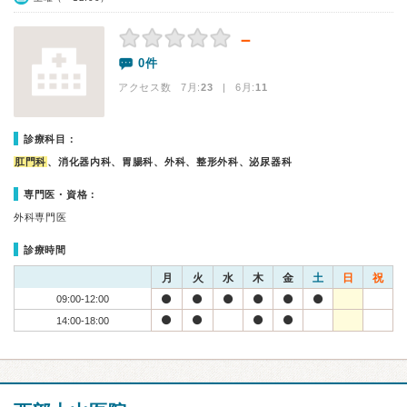
－
0件
アクセス数 7月:
23
| 6月:
11
診療科目：
肛門科
、消化器内科、胃腸科、外科、整形外科、泌尿器科
専門医・資格：
外科専門医
診療時間
月
火
水
木
金
土
日
祝
09:00-12:00
14:00-18:00