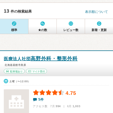
13
件の検索結果
表示順について
標準
★の数
レビュー数
新着・更新
高野外科・整形外科
医療法人社団
北海道函館市美原
駐車場あり
マイナ受付
土曜（〜12:00）
4.75
5件
アクセス数 7月:
994
| 6月:
1,003