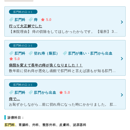
肛門科の口コミ
肛門科
痔
5.0
行って大正解でした
【来院理由】 痔の切除をしてほしかったからです。 【場所】 347号線沿いのツルハドラッグ美原店とガソリンスタンドの間の道を直進すると右手にありました。分かりやすかったです。 【受付】
肛門科の口コミ
肛門科
切れ痔（裂肛）
肛門が痛い・肛門から出血
5.0
病院を変えて長年の痔が良くなりました！！
数年前に切れ痔が悪化し函館で肛門科と言えば誰もが知る肛門科に通院してました。 ですが、先生の対応が悪くて病院に行くのをやめました。 そして、こちらの病院へ・・・。 診察してくれた方は
肛門科の口コミ
肛門科
肛門から出血
5.0
痔で…
お恥ずかしながら…前に切れ痔になった時にかかりました。 肛門の中の切れ痔だったみたいで、トイレに行った時血が沢山でてきて慌ててかかりました。 その時初めて行ったのですか、小さな顕微鏡みたいなのを肛
診療科目：
肛門科
、胃腸科、外科、整形外科、皮膚科、泌尿器科