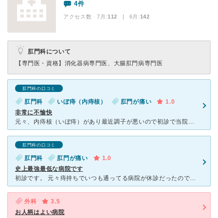
4件
アクセス数 7月:
112
| 6月:
142
肛門科について
【専門医・資格】
消化器病専門医、大腸肛門病専門医
肛門科の口コミ
肛門科
いぼ痔（内痔核）
肛門が痛い
1.0
非常に不愉快
元々、内痔核（いぼ痔）があり最近調子が悪いので初診で当院へ。 6年前に手術歴あり、転勤族のため手術は当院ではありません。 初診アンケートではその事実は記入しました。 待合室では私一人だけだっ
肛門科の口コミ
肛門科
肛門が痛い
1.0
史上最強最低な病院です
初診です。 元々痔持ちでいつも通ってる病院が休診だったので、その日唯一空いてる病院がココだったので行くことに。 待ち時間はなかったものの、診察室入ってからが杜撰でした。 診察室に呼ばれ入って
外科
3.5
お人柄はよい病院