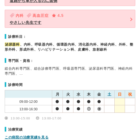
道路から車が入るのに面倒
内科
高血圧症
4.5
やさしい先生です
診療科目：
泌尿器科
、内科、呼吸器内科、循環器内科、消化器内科、神経内科、外科、整
形外科、形成外科、リハビリテーション科、皮膚科、放射線科
専門医・資格：
総合内科専門医、総合診療専門医、呼吸器専門医、泌尿器科専門医、神経内科
専門医、…
診療時間
月
火
水
木
金
土
日
祝
09:00-12:00
13:00-16:30
13:00-15:00
13:00-17:00
治療実績
この病院の治療実績を見る