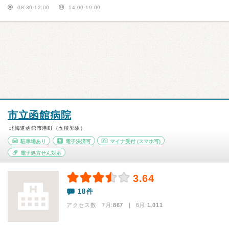
08:30-12:00
14:00-19:00
市立函館病院
北海道函館市港町（五稜郭駅）
駐車場あり
電子決済可
マイナ受付
(スマホ可)
電子処方せん対応
3.64
18件
アクセス数 7月:
867
| 6月:
1,011