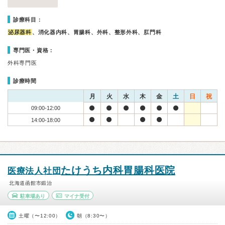
診療科目：
泌尿器科
、消化器内科、胃腸科、外科、整形外科、肛門科
専門医・資格：
外科専門医
診療時間
月
火
水
木
金
土
日
祝
09:00-12:00
14:00-18:00
たけうち内科胃腸科医院
医療法人社団
北海道函館市鍛治
駐車場あり
マイナ受付
土曜（〜12:00）
朝（8:30〜）