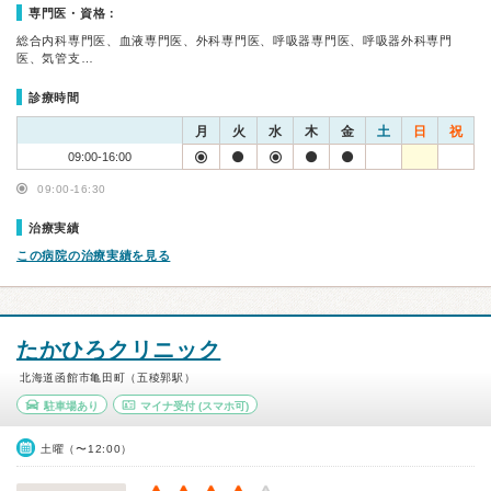
専門医・資格：
総合内科専門医、血液専門医、外科専門医、呼吸器専門医、呼吸器外科専門
医、気管支…
診療時間
月
火
水
木
金
土
日
祝
09:00-16:00
09:00-16:30
治療実績
この病院の治療実績を見る
たかひろクリニック
北海道函館市亀田町（五稜郭駅）
駐車場あり
マイナ受付
(スマホ可)
土曜（〜12:00）