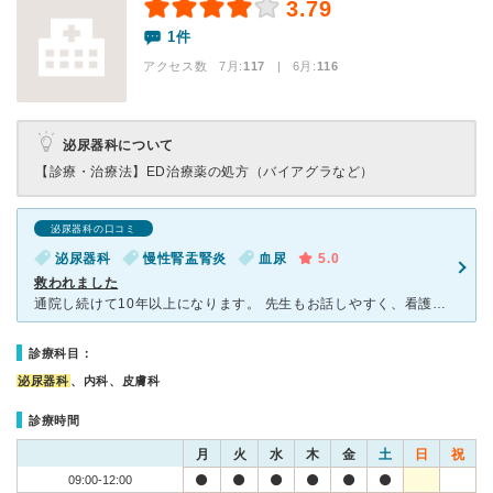
3.79
1件
アクセス数 7月:
117
| 6月:
116
泌尿器科について
【診療・治療法】
ED治療薬の処方（バイアグラなど）
泌尿器科の口コミ
泌尿器科
慢性腎盂腎炎
血尿
5.0
救われました
通院し続けて10年以上になります。 先生もお話しやすく、看護師さんも優しい。フレンドリーな病院です。 私は疲れがたまると、腎炎になりやすいのですが、 仕事中に、一度痛みで意識が薄れ救急車を呼ばれ
診療科目：
泌尿器科
、内科、皮膚科
診療時間
月
火
水
木
金
土
日
祝
09:00-12:00