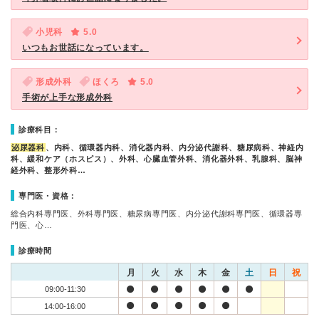
小児科
5.0
いつもお世話になっています。
形成外科
ほくろ
5.0
手術が上手な形成外科
診療科目：
泌尿器科
、内科、循環器内科、消化器内科、内分泌代謝科、糖尿病科、神経内
科、緩和ケア（ホスピス）、外科、心臓血管外科、消化器外科、乳腺科、脳神
経外科、整形外科…
専門医・資格：
総合内科専門医、外科専門医、糖尿病専門医、内分泌代謝科専門医、循環器専
門医、心…
診療時間
月
火
水
木
金
土
日
祝
09:00-11:30
14:00-16:00