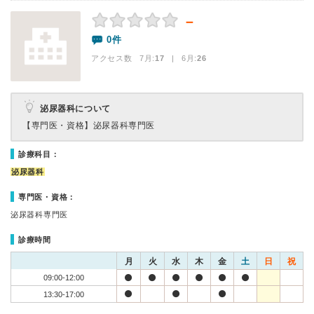
－
0件
アクセス数 7月:
17
| 6月:
26
泌尿器科について
【専門医・資格】
泌尿器科専門医
診療科目：
泌尿器科
専門医・資格：
泌尿器科専門医
診療時間
月
火
水
木
金
土
日
祝
09:00-12:00
13:30-17:00