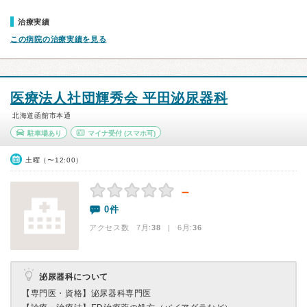
治療実績
この病院の治療実績を見る
医療法人社団輝秀会 平田泌尿器科
北海道函館市本通
駐車場あり
マイナ受付
(スマホ可)
土曜（〜12:00）
－
0件
アクセス数 7月:
38
| 6月:
36
泌尿器科について
【専門医・資格】
泌尿器科専門医