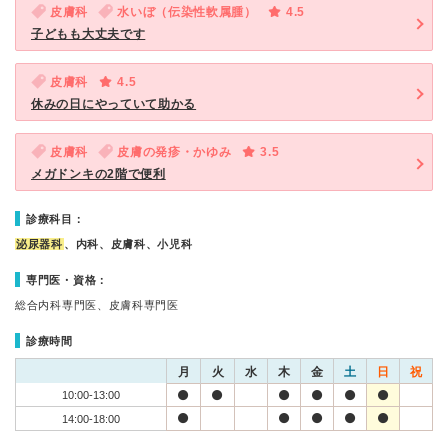
皮膚科
水いぼ（伝染性軟属腫）
4.5
子どもも大丈夫です
皮膚科
4.5
休みの日にやっていて助かる
皮膚科
皮膚の発疹・かゆみ
3.5
メガドンキの2階で便利
診療科目：
泌尿器科
、内科、皮膚科、小児科
専門医・資格：
総合内科専門医、皮膚科専門医
診療時間
月
火
水
木
金
土
日
祝
10:00-13:00
14:00-18:00