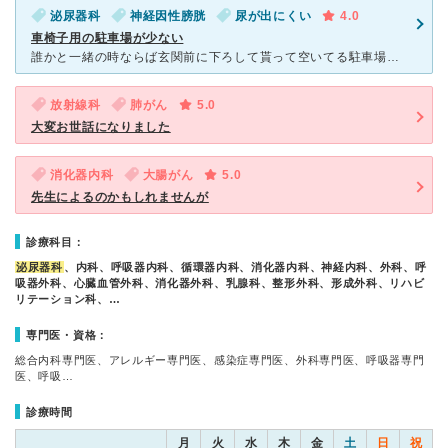
泌尿器科
神経因性膀胱
尿が出にくい
4.0
車椅子用の駐車場が少ない
誰かと一緒の時ならば玄関前に下ろして貰って空いてる駐車場に停めてもらってましたが、自分で運転して車椅子を下ろして行く場合で車椅子駐車場が空いてないと非常に不便です。 身障手帳を駐車場のおじさんに出す
放射線科
肺がん
5.0
大変お世話になりました
消化器内科
大腸がん
5.0
先生によるのかもしれませんが
診療科目：
泌尿器科
、内科、呼吸器内科、循環器内科、消化器内科、神経内科、外科、呼
吸器外科、心臓血管外科、消化器外科、乳腺科、整形外科、形成外科、リハビ
リテーション科、…
専門医・資格：
総合内科専門医、アレルギー専門医、感染症専門医、外科専門医、呼吸器専門
医、呼吸…
診療時間
月
火
水
木
金
土
日
祝