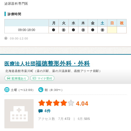
泌尿器科専門医
診療時間
月
火
水
木
金
土
日
祝
09:00-18:00
09:00-12:00
福徳整形外科・外科
医療法人社団
北海道函館市湯川町（湯の川駅、湯の川温泉駅、函館アリーナ前駅）
駐車場あり
マイナ受付
土曜（〜12:00）
朝（8:30〜）
4.04
4件
アクセス数 7月:
472
| 6月:
505