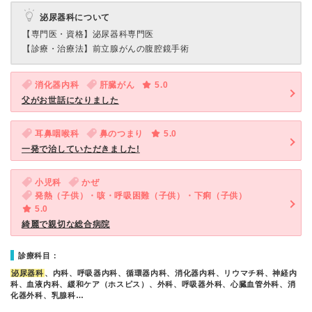
泌尿器科について
【専門医・資格】
泌尿器科専門医
【診療・治療法】
前立腺がんの腹腔鏡手術
消化器内科
肝臓がん
5.0
父がお世話になりました
耳鼻咽喉科
鼻のつまり
5.0
一発で治していただきました!
小児科
かぜ
発熱（子供）・咳・呼吸困難（子供）・下痢（子供）
5.0
綺麗で親切な総合病院
診療科目：
泌尿器科
、内科、呼吸器内科、循環器内科、消化器内科、リウマチ科、神経内
科、血液内科、緩和ケア（ホスピス）、外科、呼吸器外科、心臓血管外科、消
化器外科、乳腺科…