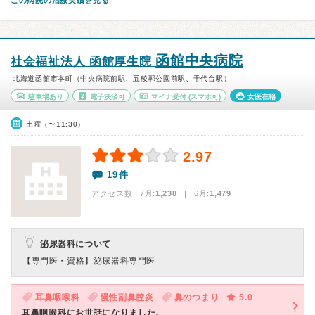
この病院の治療実績を見る
函館中央病院
社会福祉法人 函館厚生院
北海道函館市本町（中央病院前駅、五稜郭公園前駅、千代台駅）
駐車場あり
電子決済可
マイナ受付
(スマホ可)
女医在籍
土曜（〜11:30）
2.97
19件
アクセス数 7月:
1,238
| 6月:
1,479
泌尿器科について
【専門医・資格】
泌尿器科専門医
耳鼻咽喉科
慢性副鼻腔炎
鼻のつまり
5.0
耳鼻咽喉科にお世話になりました。