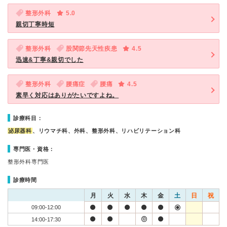
整形外科
5.0
親切丁寧時短
整形外科
股関節先天性疾患
4.5
迅速&丁寧&親切でした
整形外科
腰痛症
腰痛
4.5
素早く対応はありがたいですよね。
診療科目：
泌尿器科
、リウマチ科、外科、整形外科、リハビリテーション科
専門医・資格：
整形外科専門医
診療時間
月
火
水
木
金
土
日
祝
09:00-12:00
14:00-17:30