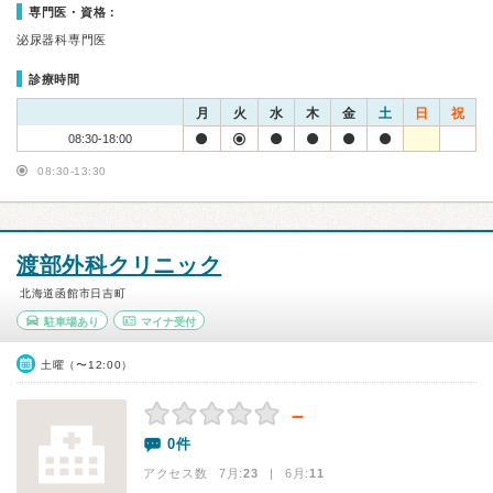
専門医・資格：
泌尿器科専門医
診療時間
月
火
水
木
金
土
日
祝
08:30-18:00
08:30-13:30
渡部外科クリニック
北海道函館市日吉町
駐車場あり
マイナ受付
土曜（〜12:00）
－
0件
アクセス数 7月:
23
| 6月:
11