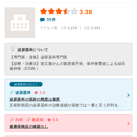
3.38
35件
アクセス数 7月:
2,219
| 6月:
2,031
泌尿器科について
【専門医・資格】
泌尿器科専門医
【診療・治療法】
前立腺がんの腹腔鏡手術、体外衝撃波による結石
破砕術（ESWL）
泌尿器科の口コミ
泌尿器科
1.0
泌尿器科の医師の態度は最悪
五稜郭病院の泌尿器科の治療成績が函館では一番と言う評判を聞いたので膀胱にポリープが見つかった祖父を連れて行きました。 元々中央病院で検査を受けていたので 7時間待った挙句、泌尿器科の医師に 「中央病院
内科
糖尿病
5.0
健康保険証の確認なし