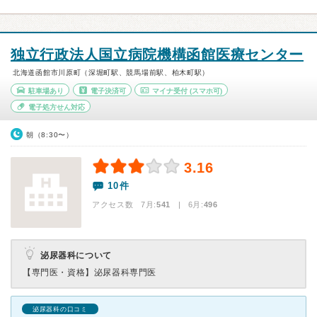
独立行政法人国立病院機構函館医療センター
北海道函館市川原町（深堀町駅、競馬場前駅、柏木町駅）
駐車場あり
電子決済可
マイナ受付
(スマホ可)
電子処方せん対応
朝（8:30〜）
3.16
10件
アクセス数 7月:
541
| 6月:
496
泌尿器科について
【専門医・資格】
泌尿器科専門医
泌尿器科の口コミ