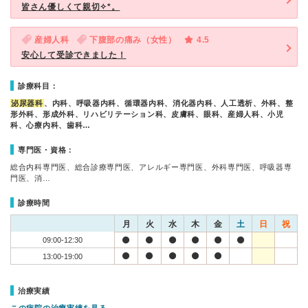
皆さん優しくて親切✧︎*。
産婦人科
下腹部の痛み（女性）
4.5
安心して受診できました！
診療科目：
泌尿器科
、内科、呼吸器内科、循環器内科、消化器内科、人工透析、外科、整
形外科、形成外科、リハビリテーション科、皮膚科、眼科、産婦人科、小児
科、心療内科、歯科…
専門医・資格：
総合内科専門医、総合診療専門医、アレルギー専門医、外科専門医、呼吸器専
門医、消…
診療時間
月
火
水
木
金
土
日
祝
09:00-12:30
13:00-19:00
治療実績