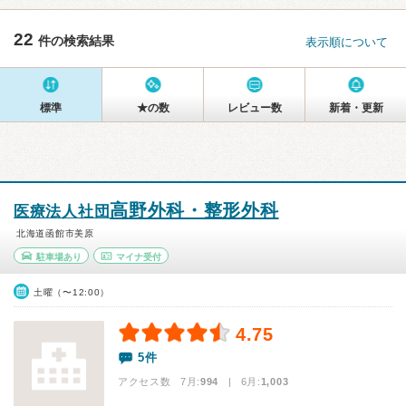
22
件の検索結果
表示順について
標準
★の数
レビュー数
新着・更新
高野外科・整形外科
医療法人社団
北海道函館市美原
駐車場あり
マイナ受付
土曜（〜12:00）
4.75
5件
アクセス数 7月:
994
| 6月:
1,003