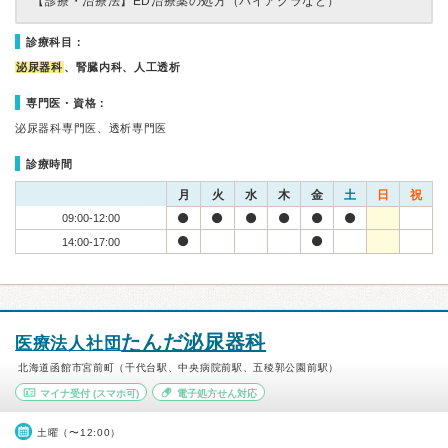
【診療・治療法】
ED治療薬の処方（バイアグラなど）
診療科目：
泌尿器科
、腎臓内科、人工透析
専門医・資格：
泌尿器科専門医、透析専門医
診療時間
月
火
水
木
金
土
日
祝
09:00-12:00
14:00-17:00
たんだ泌尿器科
医療法人社団
北海道函館市宮前町（千代台駅、中央病院前駅、五稜郭公園前駅）
マイナ受付
(スマホ可)
電子処方せん対応
土曜（〜12:00）