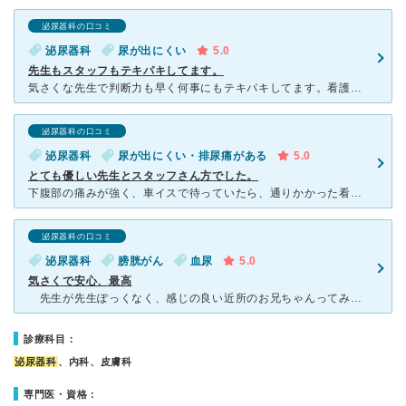
泌尿器科の口コミ
泌尿器科
尿が出にくい
5.0
先生もスタッフもテキパキしてます。
気さくな先生で判断力も早く何事にもテキパキしてます。看護師さん達も先生が仕事をしやすいようにテキパキと準備をしてます。 管の交換は痛いのですが、ベットに寝て待ってる間看護師さんが話しかけてくれて緊張
泌尿器科の口コミ
泌尿器科
尿が出にくい・排尿痛がある
5.0
とても優しい先生とスタッフさん方でした。
下腹部の痛みが強く、車イスで待っていたら、通りかかった看護師さんが気が付いて下さり、処置室で寝かせて頂きました。 痛みが落ち着くまで、一生懸命色々処置して下さりありがたかったです。先生は気さくで優し
泌尿器科の口コミ
泌尿器科
膀胱がん
血尿
5.0
気さくで安心、最高
先生が先生ぽっくなく、感じの良い近所のお兄ちゃんってみたいで何でも安心して相談出来ます。 それなのに腕前は指導医なので凄いですね。 看護士さん皆も好感度最高です。今までかかった病院では経験した
診療科目：
泌尿器科
、内科、皮膚科
専門医・資格：