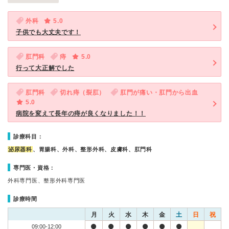
外科
5.0
子供でも大丈夫です！
肛門科
痔
5.0
行って大正解でした
肛門科
切れ痔（裂肛）
肛門が痛い・肛門から出血
5.0
病院を変えて長年の痔が良くなりました！！
診療科目：
泌尿器科
、胃腸科、外科、整形外科、皮膚科、肛門科
専門医・資格：
外科専門医、整形外科専門医
診療時間
月
火
水
木
金
土
日
祝
09:00-12:00