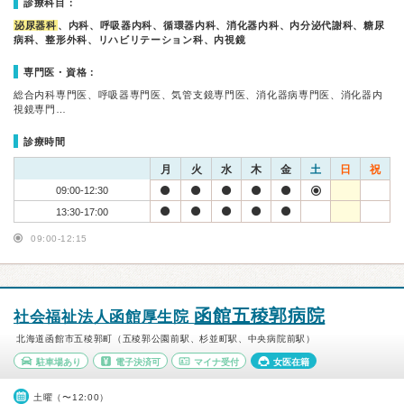
診療科目：
泌尿器科
、内科、呼吸器内科、循環器内科、消化器内科、内分泌代謝科、糖尿
病科、整形外科、リハビリテーション科、内視鏡
専門医・資格：
総合内科専門医、呼吸器専門医、気管支鏡専門医、消化器病専門医、消化器内
視鏡専門…
診療時間
月
火
水
木
金
土
日
祝
09:00-12:30
13:30-17:00
09:00-12:15
函館五稜郭病院
社会福祉法人函館厚生院
北海道函館市五稜郭町（五稜郭公園前駅、杉並町駅、中央病院前駅）
駐車場あり
電子決済可
マイナ受付
女医在籍
土曜（〜12:00）