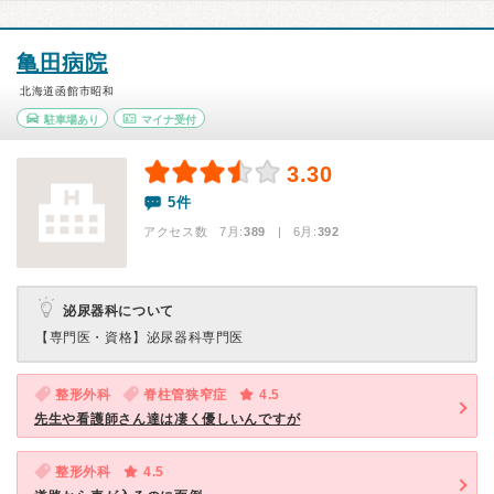
亀田病院
北海道函館市昭和
駐車場あり
マイナ受付
3.30
5件
アクセス数 7月:
389
| 6月:
392
泌尿器科について
【専門医・資格】
泌尿器科専門医
整形外科
脊柱管狭窄症
4.5
先生や看護師さん達は凄く優しいんですが
整形外科
4.5