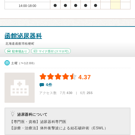
14:00-18:00
函館泌尿器科
北海道函館市桔梗町
駐車場あり
マイナ受付
(スマホ可)
土曜（〜12:00）
4.37
4件
アクセス数 7月:
430
| 6月:
255
泌尿器科について
【専門医・資格】
泌尿器科専門医
【診療・治療法】
体外衝撃波による結石破砕術（ESWL）