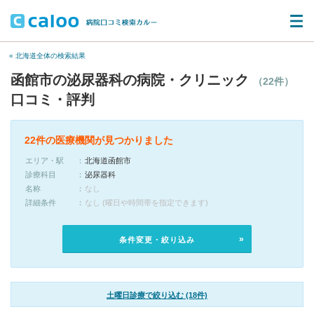
« 北海道全体の検索結果
函館市の泌尿器科の病院・クリニック
（22件）
口コミ・評判
22件の医療機関が見つかりました
エリア・駅
北海道函館市
診療科目
泌尿器科
名称
なし
詳細条件
なし (曜日や時間帯を指定できます)
条件変更・絞り込み
土曜日診療で絞り込む (18件)