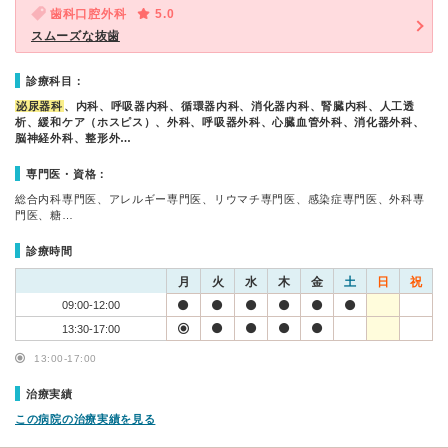
歯科口腔外科
5.0
スムーズな抜歯
診療科目：
泌尿器科
、内科、呼吸器内科、循環器内科、消化器内科、腎臓内科、人工透
析、緩和ケア（ホスピス）、外科、呼吸器外科、心臓血管外科、消化器外科、
脳神経外科、整形外…
専門医・資格：
総合内科専門医、アレルギー専門医、リウマチ専門医、感染症専門医、外科専
門医、糖…
診療時間
月
火
水
木
金
土
日
祝
09:00-12:00
13:30-17:00
13:00-17:00
治療実績
この病院の治療実績を見る