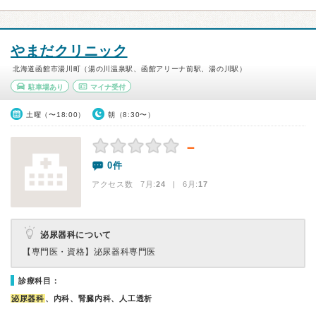
やまだクリニック
北海道函館市湯川町（湯の川温泉駅、函館アリーナ前駅、湯の川駅）
駐車場あり
マイナ受付
土曜（〜18:00）
朝（8:30〜）
－
0件
アクセス数 7月:
24
| 6月:
17
泌尿器科について
【専門医・資格】
泌尿器科専門医
診療科目：
泌尿器科
、内科、腎臓内科、人工透析