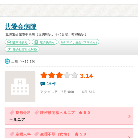
共愛会病院
北海道函館市中島町（堀川町駅、千代台駅、昭和橋駅）
駐車場あり
電子決済可
マイナ受付
(スマホ可)
電子処方せん対応
土曜（〜12:30）
3.14
16件
アクセス数 7月:
860
| 6月:
846
整形外科
腰椎椎間板ヘルニア
5.0
ヘルニア
産婦人科
生理不順（女性）
5.0