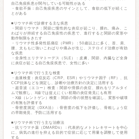
自己免疫疾患が関与している可能性がある
・食欲不振：自己免疫疾患のサインとして、食欲の低下が続くこ
とがある
■リウマチ科で診療する主な疾患
・関節リウマチ：関節に慢性的な炎症が起こり、腫れ、痛み、こ
わばりが持続する自己免疫性の疾患で、進行すると関節の変形や
動作制限をきたす
・リウマチ性多発性筋痛症（PMR）：50歳以上に多く、首、肩、
腰、太ももに強いこわばりや痛みが生じ、ステロイド治療が有効
な疾患
・全身性エリテマトーデス（SLE）：皮膚、関節、内臓など全身
に炎症が起こる自己免疫疾患で、女性に多い
■リウマチ科で行う主な検査
・血液検査：炎症反応（CRP、ESR）やリウマチ因子（RF）、抗
CCP抗体などを測定し、診断や治療方針の決定に活用する
・超音波（エコー）検査：関節や滑膜の炎症、腫れをリアルタイ
ムで観察し、X線では捉えにくい初期の炎症発見にも有用
・X線（レントゲン）検査：関節の骨の状態を確認し、変形や破壊
の有無を評価する
・骨密度測定（DXA法）：骨密度の低下を評価し、骨粗しょう症
の早期発見、予防に活用する
■リウマチ科で行う主な治療法
・抗リウマチ薬（DMARDs）：代表的なメトトレキサートを中心
に、病気の進行を抑える目的で症状に応じて用量を調整して使用
する