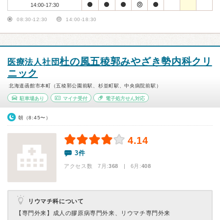
14:00-17:30
08:30-12:30
14:00-18:30
杜の風五稜郭みやざき勢内科クリ
医療法人社団
ニック
北海道函館市本町（五稜郭公園前駅、杉並町駅、中央病院前駅）
駐車場あり
マイナ受付
電子処方せん対応
朝（8:45〜）
4.14
3件
アクセス数 7月:
368
| 6月:
408
リウマチ科について
【専門外来】
成人の膠原病専門外来、リウマチ専門外来