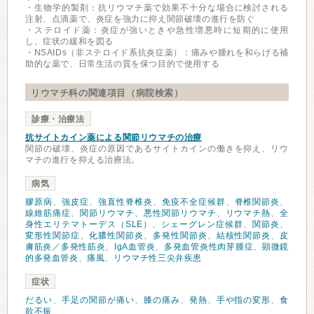
・生物学的製剤：抗リウマチ薬で効果不十分な場合に検討される
注射、点滴薬で、炎症を強力に抑え関節破壊の進行を防ぐ
・ステロイド薬：炎症が強いときや急性増悪時に短期的に使用
し、症状の緩和を図る
・NSAIDs（非ステロイド系抗炎症薬）：痛みや腫れを和らげる補
助的な薬で、日常生活の質を保つ目的で使用する
リウマチ科の関連項目（病院検索）
診療・治療法
抗サイトカイン薬による関節リウマチの治療
関節の破壊、炎症の原因であるサイトカインの働きを抑え、リウ
マチの進行を抑える治療法。
病気
膠原病
、
強皮症
、
強直性脊椎炎
、
免疫不全症候群
、
脊椎関節炎
、
線維筋痛症
、
関節リウマチ
、
悪性関節リウマチ
、
リウマチ熱
、
全
身性エリテマトーデス（SLE）
、
シェーグレン症候群
、
関節炎
、
変形性関節症
、
化膿性関節炎
、
多発性関節炎
、
結核性関節炎
、
皮
膚筋炎／多発性筋炎
、
IgA血管炎
、
多発血管炎性肉芽腫症
、
顕微鏡
的多発血管炎
、
痛風
、
リウマチ性三尖弁疾患
症状
だるい
、
手足の関節が痛い
、
膝の痛み
、
発熱
、
手や指の変形
、
食
欲不振