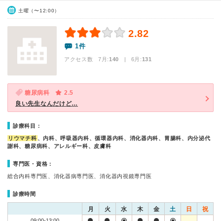
土曜（〜12:00）
2.82
1件
アクセス数 7月:
140
| 6月:
131
糖尿病科
2.5
良い先生なんだけど…
診療科目：
リウマチ科
、内科、呼吸器内科、循環器内科、消化器内科、胃腸科、内分泌代
謝科、糖尿病科、アレルギー科、皮膚科
専門医・資格：
総合内科専門医、消化器病専門医、消化器内視鏡専門医
診療時間
月
火
水
木
金
土
日
祝
09:00-13:00