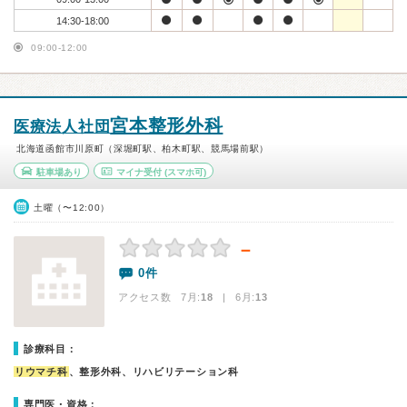
14:30-18:00
09:00-12:00
宮本整形外科
医療法人社団
北海道函館市川原町（深堀町駅、柏木町駅、競馬場前駅）
駐車場あり
マイナ受付
(スマホ可)
土曜（〜12:00）
－
0件
アクセス数 7月:
18
| 6月:
13
診療科目：
リウマチ科
、整形外科、リハビリテーション科
専門医・資格：