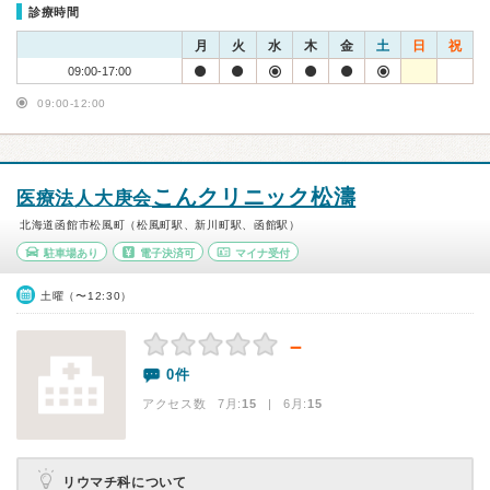
診療時間
月
火
水
木
金
土
日
祝
09:00-17:00
09:00-12:00
こんクリニック松濤
医療法人大庚会
北海道函館市松風町（松風町駅、新川町駅、函館駅）
駐車場あり
電子決済可
マイナ受付
土曜（〜12:30）
－
0件
アクセス数 7月:
15
| 6月:
15
リウマチ科について