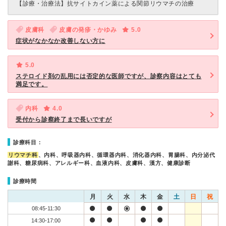
【診療・治療法】
抗サイトカイン薬による関節リウマチの治療
皮膚科
皮膚の発疹・かゆみ
5.0
症状がなかなか改善しない方に
5.0
ステロイド剤の乱用には否定的な医師ですが、診察内容はとても
満足です。
内科
4.0
受付から診察終了まで長いですが
診療科目：
リウマチ科
、内科、呼吸器内科、循環器内科、消化器内科、胃腸科、内分泌代
謝科、糖尿病科、アレルギー科、血液内科、皮膚科、漢方、健康診断
診療時間
月
火
水
木
金
土
日
祝
08:45-11:30
14:30-17:00