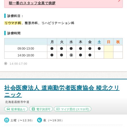
朝一番のスタッフ全員で挨拶
診療科目：
リウマチ科
、整形外科、リハビリテーション科
診療時間
月
火
水
木
金
土
日
祝
09:00-13:00
14:00-18:00
14:00-17:00
社会医療法人 道南勤労者医療協会 稜北クリ
ニック
北海道函館市中道
駐車場あり
電子決済可
マイナ受付
(スマホ可)
土曜（〜12:30）
夜（〜19:30）