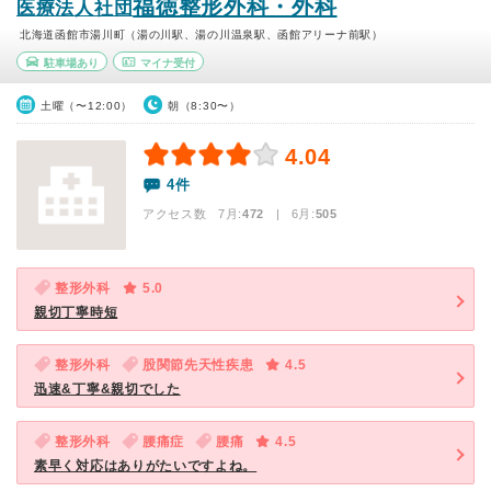
福徳整形外科・外科
医療法人社団
北海道函館市湯川町（湯の川駅、湯の川温泉駅、函館アリーナ前駅）
駐車場あり
マイナ受付
土曜（〜12:00）
朝（8:30〜）
4.04
4件
アクセス数 7月:
472
| 6月:
505
整形外科
5.0
親切丁寧時短
整形外科
股関節先天性疾患
4.5
迅速&丁寧&親切でした
整形外科
腰痛症
腰痛
4.5
素早く対応はありがたいですよね。