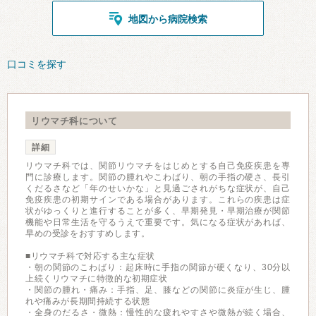
地図から病院検索
口コミを探す
リウマチ科について
詳細
リウマチ科では、関節リウマチをはじめとする自己免疫疾患を専
門に診療します。関節の腫れやこわばり、朝の手指の硬さ、長引
くだるさなど「年のせいかな」と見過ごされがちな症状が、自己
免疫疾患の初期サインである場合があります。これらの疾患は症
状がゆっくりと進行することが多く、早期発見・早期治療が関節
機能や日常生活を守るうえで重要です。気になる症状があれば、
早めの受診をおすすめします。
■リウマチ科で対応する主な症状
・朝の関節のこわばり：起床時に手指の関節が硬くなり、30分以
上続くリウマチに特徴的な初期症状
・関節の腫れ・痛み：手指、足、膝などの関節に炎症が生じ、腫
れや痛みが長期間持続する状態
・全身のだるさ・微熱：慢性的な疲れやすさや微熱が続く場合、