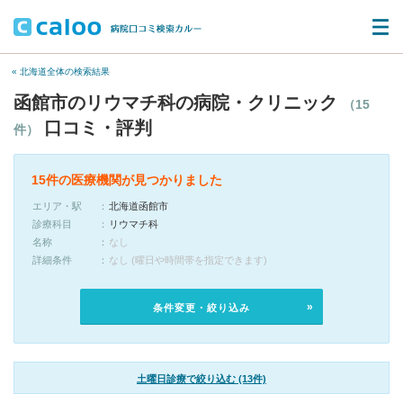
« 北海道全体の検索結果
函館市のリウマチ科の病院・クリニック
（15
口コミ・評判
件）
15件の医療機関が見つかりました
エリア・駅
北海道函館市
診療科目
リウマチ科
名称
なし
詳細条件
なし (曜日や時間帯を指定できます)
条件変更・絞り込み
土曜日診療で絞り込む (13件)