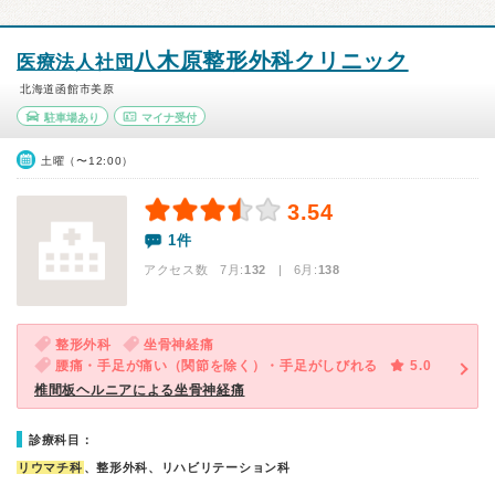
八木原整形外科クリニック
医療法人社団
北海道函館市美原
駐車場あり
マイナ受付
土曜（〜12:00）
3.54
1件
アクセス数 7月:
132
| 6月:
138
整形外科
坐骨神経痛
腰痛・手足が痛い（関節を除く）・手足がしびれる
5.0
椎間板ヘルニアによる坐骨神経痛
診療科目：
リウマチ科
、整形外科、リハビリテーション科