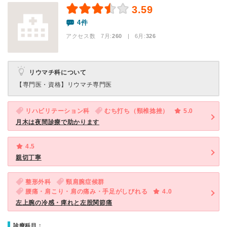
3.59
4件
アクセス数 7月:
260
| 6月:
326
リウマチ科について
【専門医・資格】
リウマチ専門医
リハビリテーション科
むち打ち（頸椎捻挫）
5.0
月木は夜間診療で助かります
4.5
親切丁寧
整形外科
頸肩腕症候群
腰痛・肩こり・肩の痛み・手足がしびれる
4.0
左上腕の冷感・痺れと左股関節痛
診療科目：