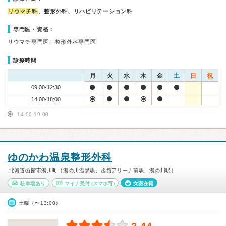
リウマチ科
、整形外科、リハビリテーション科
専門医・資格：
リウマチ専門医、整形外科専門医
診療時間
月
火
水
木
金
土
日
祝
09:00-12:30
14:00-18:00
14:00-19:00
ゆのかわ温泉整形外科
北海道函館市湯川町（湯の川温泉駅、函館アリーナ前駅、湯の川駅）
駐車場あり
マイナ受付
(スマホ可)
女医在籍
土曜（〜13:00）