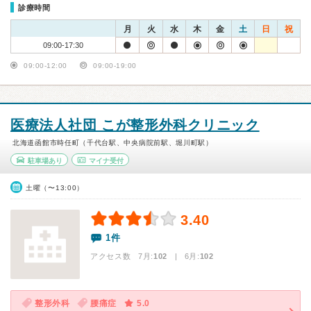
診療時間
月
火
水
木
金
土
日
祝
09:00-17:30
09:00-12:00
09:00-19:00
医療法人社団 こが整形外科クリニック
北海道函館市時任町（千代台駅、中央病院前駅、堀川町駅）
駐車場あり
マイナ受付
土曜（〜13:00）
3.40
1件
アクセス数 7月:
102
| 6月:
102
整形外科
腰痛症
5.0