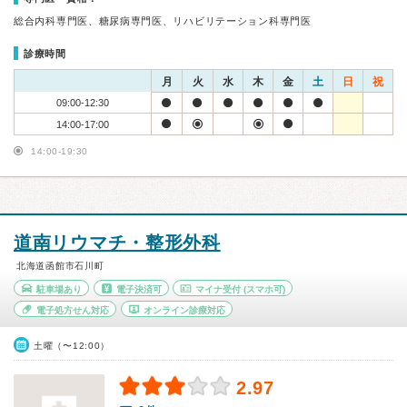
総合内科専門医、糖尿病専門医、リハビリテーション科専門医
診療時間
月
火
水
木
金
土
日
祝
09:00-12:30
14:00-17:00
14:00-19:30
道南リウマチ・整形外科
北海道函館市石川町
駐車場あり
電子決済可
マイナ受付
(スマホ可)
電子処方せん対応
オンライン診療対応
土曜（〜12:00）
2.97