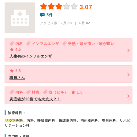
3.07
3件
アクセス数 7月:
88
| 6月:
82
内科
インフルエンザ
発熱・頭が痛い・喉が痛い
4.5
人生初のインフルエンザ
3.5
職員さん
内科
肺炎
咳（セキ）
1.0
炎症値が10倍でも大丈夫？！
診療科目：
リウマチ科
、内科、呼吸器内科、循環器内科、消化器内科、整形外科、リハビ
リテーション科
専門医・資格：