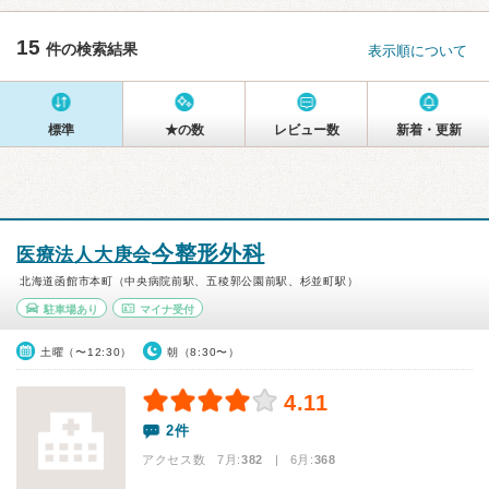
15
件の検索結果
表示順について
標準
★の数
レビュー数
新着・更新
今整形外科
医療法人大庚会
北海道函館市本町（中央病院前駅、五稜郭公園前駅、杉並町駅）
駐車場あり
マイナ受付
土曜（〜12:30）
朝（8:30〜）
4.11
2件
アクセス数 7月:
382
| 6月:
368