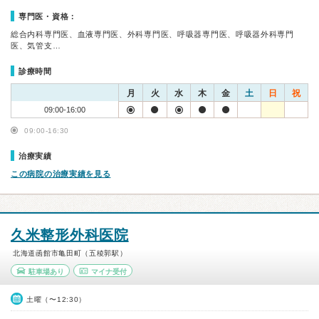
専門医・資格：
総合内科専門医、血液専門医、外科専門医、呼吸器専門医、呼吸器外科専門
医、気管支…
診療時間
月
火
水
木
金
土
日
祝
09:00-16:00
09:00-16:30
治療実績
この病院の治療実績を見る
久米整形外科医院
北海道函館市亀田町（五稜郭駅）
駐車場あり
マイナ受付
土曜（〜12:30）