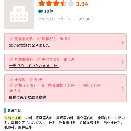
3.64
18件
アクセス数 7月:
867
| 6月:
1,011
消化器内科
肝臓がん
5.0
父がお世話になりました
耳鼻咽喉科
鼻のつまり
5.0
一発で治していただきました!
小児科
かぜ
発熱（子供）・咳・呼吸困難（子供）・下痢（子供）
5.0
綺麗で親切な総合病院
診療科目：
リウマチ科
、内科、呼吸器内科、循環器内科、消化器内科、神経内科、血液内
科、緩和ケア（ホスピス）、外科、呼吸器外科、心臓血管外科、消化器外科、
乳腺科、脳神経外…