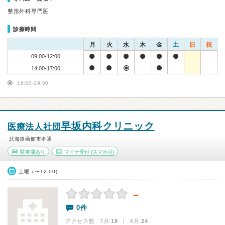
整形外科専門医
診療時間
月
火
水
木
金
土
日
祝
09:00-12:00
14:00-17:00
16:00-19:00
早坂内科クリニック
医療法人社団
北海道函館市本通
駐車場あり
マイナ受付
(スマホ可)
土曜（〜12:00）
－
0件
アクセス数 7月:
18
| 6月:
24