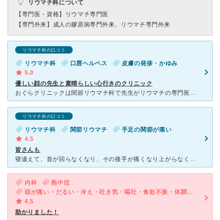
リウマチ科について
【専門医・資格】
リウマチ専門医
【専門外来】
成人の膠原病専門外来、リウマチ専門外来
リウマチ科の口コミ
リウマチ科
口唇ヘルペス
皮膚の発疹・かゆみ
5.0
優しい顔の先生と素晴らしい心行きのクリニック
おぐらクリニックは関節リウマチ科で先生がリウマチの専門医です。その先生は市立函館病院でリウマチ科にいて、開業したクリニックみたいでリウマチの専門医なだけあり院内は全てバリアフリーなんです。 車椅子や
リウマチ科の口コミ
リウマチ科
関節リウマチ
手足の関節が痛い
4.5
皆さんも
寝違えて、首が回らなくなり、その後手が痛くなり上がらなくなり、整体にマッサージして貰ったら、手は上がるようになったら脚が痛くなり、重い物を持たない様にしてたら、ひどい痛みは無くなりましたが、手首のはれ
内科
熱中症
頭が痛い・だるい・冷え・吐き気・嘔吐・食欲不振・体調不良
4.5
助かりました！