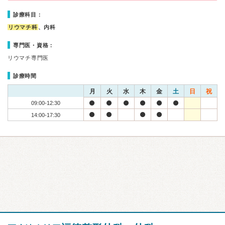
診療科目：
リウマチ科
、内科
専門医・資格：
リウマチ専門医
診療時間
月
火
水
木
金
土
日
祝
09:00-12:30
14:00-17:30