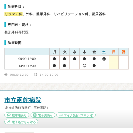
診療科目：
リウマチ科
、外科、整形外科、リハビリテーション科、泌尿器科
専門医・資格：
整形外科専門医
診療時間
月
火
水
木
金
土
日
祝
09:00-12:00
14:00-17:30
08:30-12:00
14:00-19:00
市立函館病院
北海道函館市港町（五稜郭駅）
駐車場あり
電子決済可
マイナ受付
(スマホ可)
電子処方せん対応