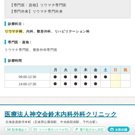
【専門医・資格】
リウマチ専門医
【専門外来】
リウマチ専門外来
診療科目：
リウマチ科
、内科、整形外科、リハビリテーション科
専門医・資格：
リウマチ専門医、整形外科専門医
診療時間
月
火
水
木
金
土
日
祝
09:00-12:30
14:00-17:30
医療法人神交会鈴木内科外科クリニック
北海道函館市本町（五稜郭公園前駅、中央病院前駅、千代台駅）
駐車場あり
マイナ受付
(スマホ可)
電子処方せん対応
女医在籍