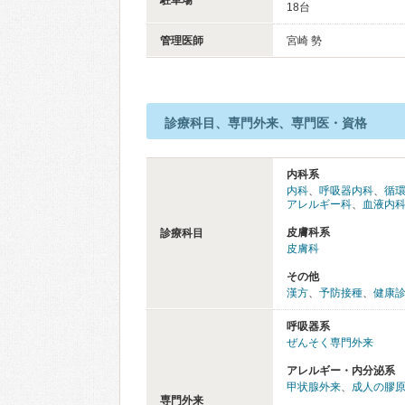
駐車場
18台
管理医師
宮崎 勢
診療科目、専門外来、専門医・資格
内科系
内科
、
呼吸器内科
、
循
アレルギー科
、
血液内
皮膚科系
診療科目
皮膚科
その他
漢方
、
予防接種
、
健康
呼吸器系
ぜんそく専門外来
アレルギー・内分泌系
甲状腺外来
、
成人の膠
専門外来