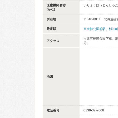
医療機関名称
いりょうほうじんしゃだ
(かな)
所在地
〒040-0011 北海道
最寄駅
五稜郭公園前駅
、
杉並
市電五稜郭公園下車、湯
アクセス
分。
地図
電話番号
0138-32-7008