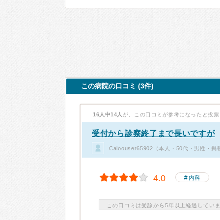
この病院の口コミ (3件)
16人中14人
が、この口コミが参考になったと投票
受付から診察終了まで長いですが
Caloouser65902（本人・50代・男性・
4.0
内科
この口コミは受診から5年以上経過してい