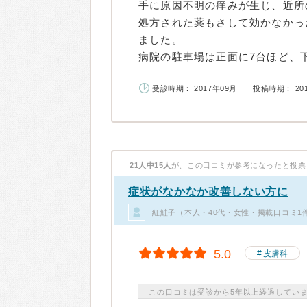
手に原因不明の痒みが生じ、近所
処方された薬もさして効かなかっ
ました。
病院の駐車場は正面に7台ほど、下手
受診時期： 2017年09月
投稿時期： 20
21人中15人
が、この口コミが参考になったと投票
症状がなかなか改善しない方に
紅鮭子（本人・40代・女性・掲載口コミ1
5.0
皮膚科
この口コミは受診から5年以上経過してい