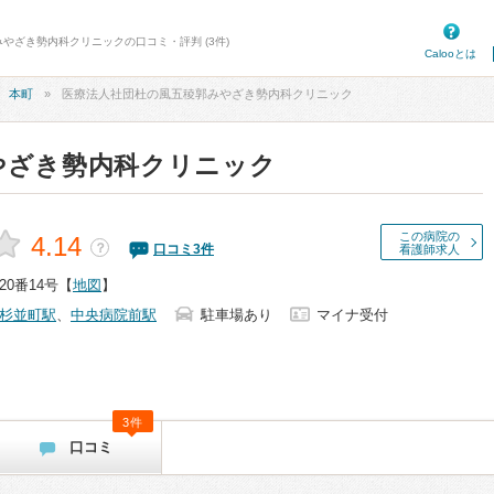
みやざき勢内科クリニックの口コミ・評判 (3件)
Calooとは
本町
医療法人社団杜の風五稜郭みやざき勢内科クリニック
やざき勢内科クリニック
この病院の
4.14
？
口コミ
3
件
看護師求人
0番14号
【
地図
】
杉並町駅
、
中央病院前駅
駐車場あり
マイナ受付
3件
口コミ