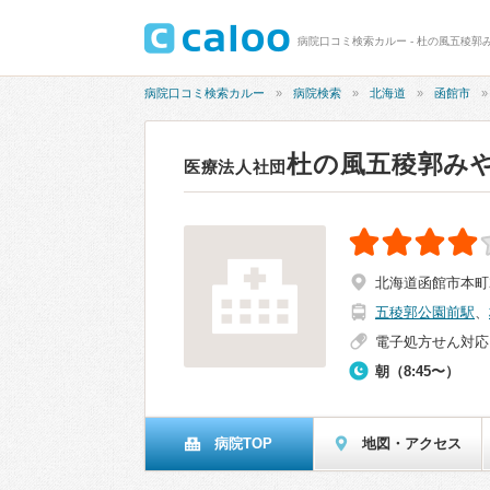
病院口コミ検索カルー - 杜の風五稜郭
病院口コミ検索カルー
病院検索
北海道
函館市
杜の風五稜郭み
医療法人社団
北海道函館市本町2
五稜郭公園前駅
、
電子処方せん対応
朝（8:45〜）
病院TOP
地図・アクセス