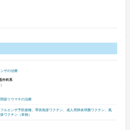
エンザの治療
器外科系
査）
る関節リウマチの治療
ンフルエンザ予防接種
、
帯状疱疹ワクチン
、
成人用肺炎球菌ワクチン
、
風
麻疹ワクチン（単独）