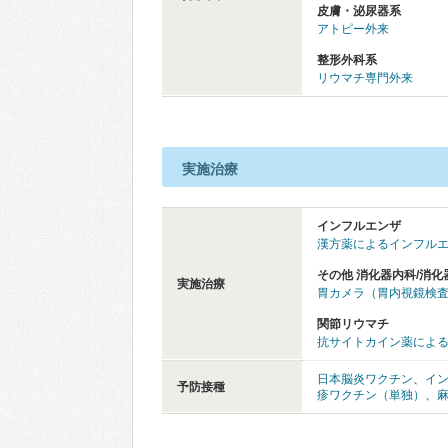
皮膚・泌尿器系
アトピー外来
整形外科系
リウマチ専門外来
実施治療
インフルエンザ
漢方薬によるインフル
その他 消化器内科/消化
実施治療
胃カメラ（胃内視鏡検
関節リウマチ
抗サイトカイン薬によ
日本脳炎ワクチン
、
イ
予防接種
疹ワクチン（単独）
、