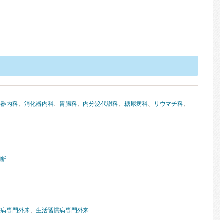
環器内科
、
消化器内科
、
胃腸科
、
内分泌代謝科
、
糖尿病科
、
リウマチ科
、
科
診断
原病専門外来
、
生活習慣病専門外来