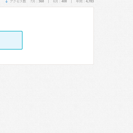
アクセス数 7月：
368
| 6月：
408
| 年間：
4,783