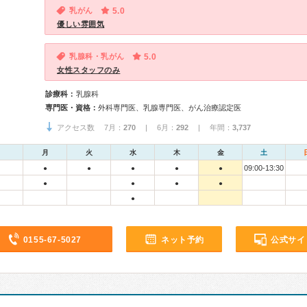
乳がん
5.0
優しい雰囲気
乳腺科・乳がん
5.0
女性スタッフのみ
診療科：
乳腺科
専門医・資格：
外科専門医、乳腺専門医、がん治療認定医
アクセス数 7月：
270
| 6月：
292
| 年間：
3,737
月
火
水
木
金
土
09:00-13:30
●
●
●
●
●
●
●
●
●
●
0155-67-5027
ネット予約
公式サイ