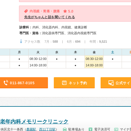
内視鏡・胃痛・腹痛
5.0
先生がちゃんと話を聞いてくれる
診療科：
内科、消化器内科、内視鏡、健康診断
専門医・資格：
消化器病専門医、消化器内視鏡専門医
アクセス数 7月：
588
| 6月：
694
| 年間：
9,521
月
火
水
木
金
土
08:30-12:00
08:30-12:00
●
●
●
●
14:00-18:00
14:00-18:00
●
●
011-867-0105
ネット予約
公式サイ
 老年内科メモリークリニック
中央区北十一条西（
桑園駅
、
西11丁目駅
）
駐車場あり
電子決済可
マイナ受