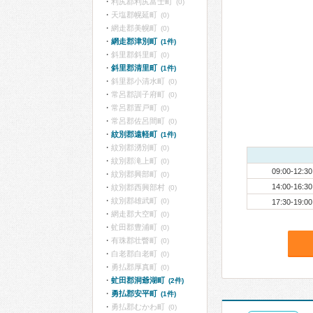
利尻郡利尻富士町
(0)
天塩郡幌延町
(0)
網走郡美幌町
(0)
網走郡津別町
(1件)
斜里郡斜里町
(0)
斜里郡清里町
(1件)
斜里郡小清水町
(0)
常呂郡訓子府町
(0)
常呂郡置戸町
(0)
常呂郡佐呂間町
(0)
紋別郡遠軽町
(1件)
紋別郡湧別町
(0)
紋別郡滝上町
(0)
09:00-12:30
紋別郡興部町
(0)
14:00-16:30
紋別郡西興部村
(0)
紋別郡雄武町
(0)
17:30-19:00
網走郡大空町
(0)
虻田郡豊浦町
(0)
有珠郡壮瞥町
(0)
白老郡白老町
(0)
勇払郡厚真町
(0)
虻田郡洞爺湖町
(2件)
勇払郡安平町
(1件)
勇払郡むかわ町
(0)