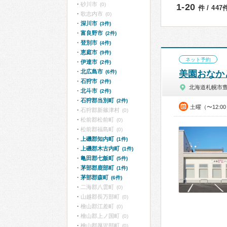
砂川市
(0)
1-20
件 / 44
歌志内市
(0)
深川市
(3件)
富良野市
(2件)
登別市
(4件)
恵庭市
(9件)
ネット予約
伊達市
(2件)
北広島市
(6件)
美園おなか
石狩市
(2件)
北海道札幌市
北斗市
(2件)
石狩郡当別町
(2件)
土曜（〜12:0
石狩郡新篠津村
(0)
松前郡松前町
(0)
松前郡福島町
(0)
上磯郡知内町
(1件)
上磯郡木古内町
(1件)
亀田郡七飯町
(5件)
茅部郡鹿部町
(1件)
茅部郡森町
(6件)
二海郡八雲町
(0)
山越郡長万部町
(0)
檜山郡江差町
(0)
檜山郡上ノ国町
(0)
檜山郡厚沢部町
(0)