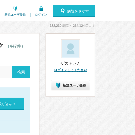
病院をさがす
新規ユーザ登録
ログイン
182,230
病院・
264,124
口コミ
ク
（447件）
ゲスト
さん
ログインしてください
新規ユーザ登録
絞り込み »