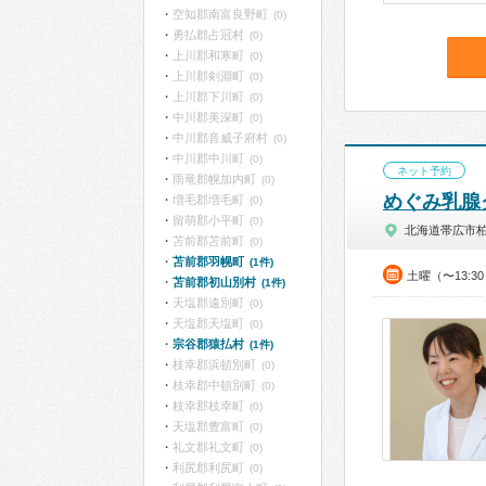
空知郡南富良野町
(0)
勇払郡占冠村
(0)
上川郡和寒町
(0)
上川郡剣淵町
(0)
上川郡下川町
(0)
中川郡美深町
(0)
中川郡音威子府村
(0)
中川郡中川町
(0)
ネット予約
雨竜郡幌加内町
(0)
めぐみ乳腺
増毛郡増毛町
(0)
留萌郡小平町
(0)
北海道帯広市
苫前郡苫前町
(0)
苫前郡羽幌町
(1件)
土曜（〜13:3
苫前郡初山別村
(1件)
天塩郡遠別町
(0)
天塩郡天塩町
(0)
宗谷郡猿払村
(1件)
枝幸郡浜頓別町
(0)
枝幸郡中頓別町
(0)
枝幸郡枝幸町
(0)
天塩郡豊富町
(0)
礼文郡礼文町
(0)
利尻郡利尻町
(0)