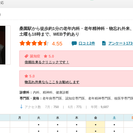
対応
0）
桑園駅から徒歩約1分の老年内科・老年精神科・物忘れ外来
土曜も18時まで、WEB予約あり
4.55
口コミ2件
アンケート173
認知症
5.0
信頼出来るクリニックです！
5.0
物忘れ外来ならここをお勧めします
診療科：
内科、精神科、健康診断
専門医・資格：
老年病専門医、認知症専門医、老年精神専門医、核医学専門
アクセス数 7月：
750
| 6月：
771
| 年間：
9,687
月
火
水
木
金
土
●
●
●
●
●
●
●
●
●
●