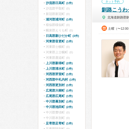
ネット予約
沙流郡日高町
(1件)
沙流郡平取町
(0)
釧路こうわ
新冠郡新冠町
(0)
北海道釧路郡
浦河郡浦河町
(1件)
様似郡様似町
(0)
土曜（〜12:0
幌泉郡えりも町
(0)
日高郡新ひだか町
(3件)
河東郡音更町
(1件)
河東郡士幌町
(0)
河東郡上士幌町
(0)
河東郡鹿追町
(0)
上川郡新得町
(2件)
上川郡清水町
(1件)
河西郡芽室町
(1件)
河西郡中札内村
(1件)
河西郡更別村
(1件)
広尾郡大樹町
(1件)
広尾郡広尾町
(1件)
中川郡幕別町
(1件)
中川郡池田町
(2件)
中川郡豊頃町
(0)
中川郡本別町
(0)
足寄郡足寄町
(1件)
足寄郡陸別町
(0)