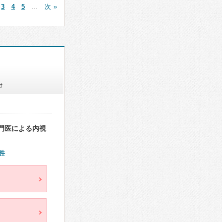
3
4
5
…
次 »
付
門医による内視
件