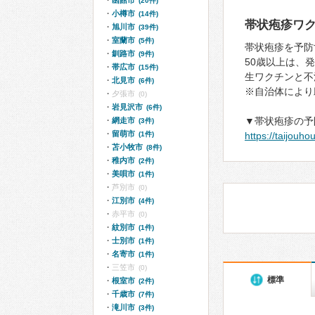
函館市
(20件)
小樽市
(14件)
帯状疱疹ワ
旭川市
(39件)
室蘭市
(5件)
帯状疱疹を予防
釧路市
(9件)
50歳以上は、
帯広市
(15件)
生ワクチンと不
北見市
(6件)
※自治体により
夕張市
(0)
岩見沢市
(6件)
▼帯状疱疹の予
網走市
(3件)
留萌市
(1件)
https://taijouh
苫小牧市
(8件)
稚内市
(2件)
美唄市
(1件)
芦別市
(0)
江別市
(4件)
赤平市
(0)
紋別市
(1件)
士別市
(1件)
名寄市
(1件)
三笠市
(0)
標準
根室市
(2件)
千歳市
(7件)
滝川市
(3件)