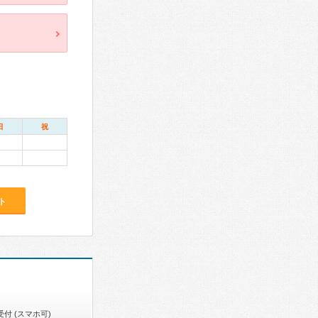
日
祝
ト
付 (スマホ可)