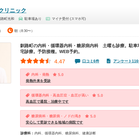
クリニック
釧路町光和
駐車場あり
マイナ受付 (スマホ可)
0）
朝（8:30〜）
釧路町の内科・循環器内科・糖尿病内科 土曜も診療。駐車場
宅診療。予防接種。WEB予約。
4.47
口コミ6件
アンケート116
内科・発熱
5.0
発熱外来を受診
循環器内科・高血圧症・血圧が高い
5.0
高血圧で通院・治療中です
糖尿病科・糖尿病・ノドの渇き
5.0
安心して受診できる地域の病院です
診療科：
内科、循環器内科、糖尿病科、健康診断