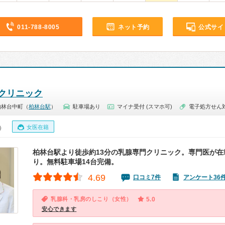
011-788-8005
ネット予約
公式サイ
クリニック
柏林台中町（
柏林台駅
）
駐車場あり
マイナ受付 (スマホ可)
電子処方せん
女医在籍
0）
柏林台駅より徒歩約13分の乳腺専門クリニック。専門医が在
り。無料駐車場14台完備。
4.69
口コミ7件
アンケート36
乳腺科・乳房のしこり（女性）
5.0
安心できます