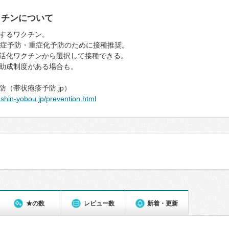
クチンについて
するワクチン。
発症予防・重症化予防のために接種推奨。
活化ワクチンから選択して接種できる。
助成制度がある場合も。
防（帯状疱疹予防.jp）
oushin-yobou.jp/prevention.html
★の数
レビュー数
新着・更新