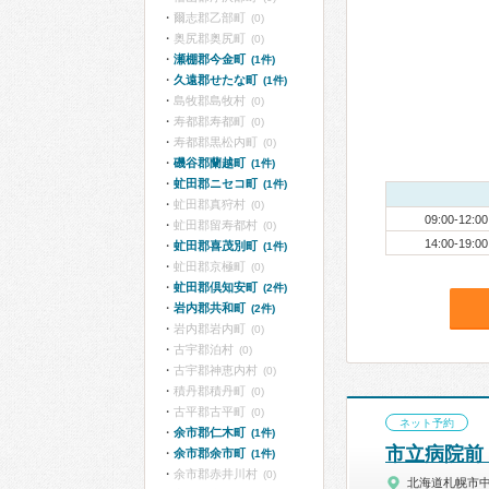
爾志郡乙部町
(0)
奥尻郡奥尻町
(0)
瀬棚郡今金町
(1件)
久遠郡せたな町
(1件)
島牧郡島牧村
(0)
寿都郡寿都町
(0)
寿都郡黒松内町
(0)
磯谷郡蘭越町
(1件)
虻田郡ニセコ町
(1件)
虻田郡真狩村
(0)
09:00-12:00
虻田郡留寿都村
(0)
14:00-19:00
虻田郡喜茂別町
(1件)
虻田郡京極町
(0)
虻田郡倶知安町
(2件)
岩内郡共和町
(2件)
岩内郡岩内町
(0)
古宇郡泊村
(0)
古宇郡神恵内村
(0)
積丹郡積丹町
(0)
古平郡古平町
(0)
ネット予約
余市郡仁木町
(1件)
市立病院前
余市郡余市町
(1件)
余市郡赤井川村
(0)
北海道札幌市