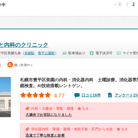
« 前
1
2
7件中
と内科のクリニック
豊平区美園九条（
美園駅
、
豊平公園駅
）
駐車場あり
電子決済可
マイナ受
0）
朝（8:30〜）
札幌市豊平区美園の内科・消化器内科 土曜診療。消化器専
鏡検査。AI技術搭載レントゲン。
4.77
口コミ16件
アンケート15
内科・大腸炎・胃痛・腹痛
5.0
大腸炎でお世話になりました
消化器内科・胃痛・腹痛・食欲不振・肛門から出血
5.0
迅速で丁寧な検査と診察