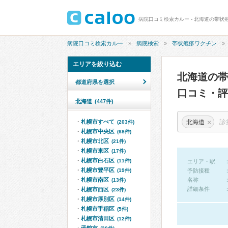
病院口コミ検索カルー - 北海道の帯状
病院口コミ検索カルー
病院検索
帯状疱疹ワクチン
エリアを絞り込む
北海道の
都道府県を選択
口コミ・評
北海道
(447件)
×
北海道
札幌市すべて
(203件)
札幌市中央区
(68件)
札幌市北区
(21件)
札幌市東区
(17件)
札幌市白石区
(11件)
エリア・駅
札幌市豊平区
(19件)
予防接種
札幌市南区
名称
(13件)
詳細条件
札幌市西区
(23件)
札幌市厚別区
(14件)
札幌市手稲区
(5件)
札幌市清田区
(12件)