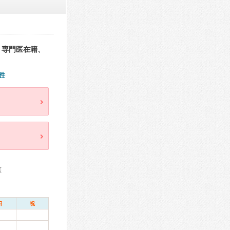
、専門医在籍、
件
医
日
祝