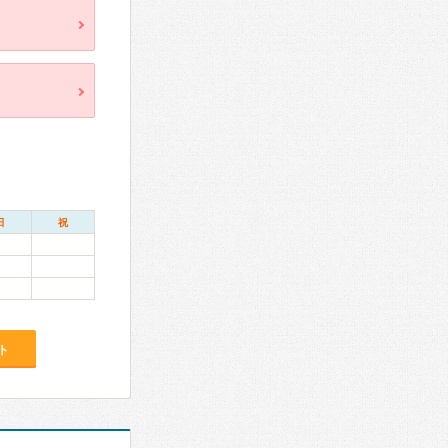
日
祝
ト