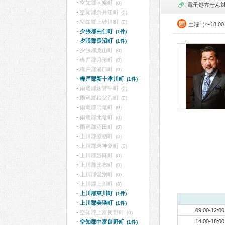
空知郡南幌町
(0)
電子処方せん
空知郡奈井江町
(0)
空知郡上砂川町
(0)
土曜（〜18:0
夕張郡由仁町
(1件)
夕張郡長沼町
(1件)
夕張郡栗山町
(0)
樺戸郡月形町
(0)
樺戸郡浦臼町
(0)
樺戸郡新十津川町
(1件)
雨竜郡妹背牛町
(0)
雨竜郡秩父別町
(0)
雨竜郡雨竜町
(0)
雨竜郡北竜町
(0)
雨竜郡沼田町
(0)
上川郡鷹栖町
(0)
上川郡東神楽町
(0)
上川郡当麻町
(0)
上川郡比布町
(0)
上川郡愛別町
(0)
上川郡上川町
(0)
上川郡東川町
(1件)
上川郡美瑛町
(1件)
09:00-12:00
空知郡上富良野町
(0)
14:00-18:00
空知郡中富良野町
(1件)