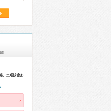
ト
対応
籍。土曜診療あ
件