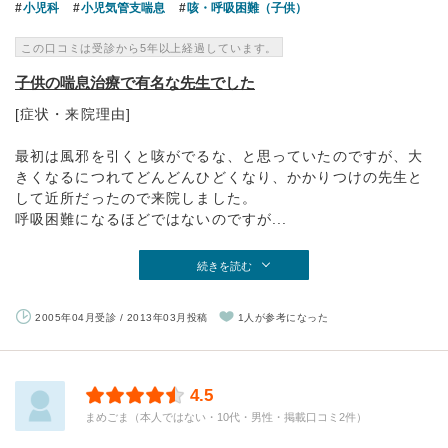
小児科
小児気管支喘息
咳・呼吸困難（子供）
この口コミは受診から5年以上経過しています。
子供の喘息治療で有名な先生でした
[症状・来院理由]
最初は風邪を引くと咳がでるな、と思っていたのですが、大
きくなるにつれてどんどんひどくなり、かかりつけの先生と
して近所だったので来院しました。
呼吸困難になるほどではないのですが...
続きを読む
2005年04月受診 / 2013年03月投稿
1人が参考になった
4.5
まめごま（本人ではない・10代・男性・掲載口コミ2件）