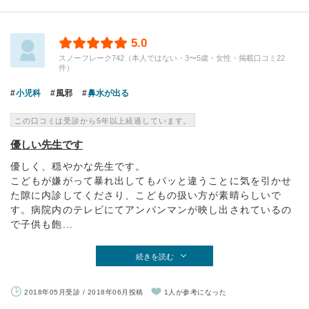
5.0
スノーフレーク742（本人ではない・3〜5歳・女性・掲載口コミ22
件）
小児科
風邪
鼻水が出る
この口コミは受診から5年以上経過しています。
優しい先生です
優しく、穏やかな先生です。
こどもが嫌がって暴れ出してもパッと違うことに気を引かせ
た隙に内診してくださり、こどもの扱い方が素晴らしいで
す。病院内のテレビにてアンパンマンが映し出されているの
で子供も飽...
続きを読む
2018年05月受診 / 2018年06月投稿
1人が参考になった