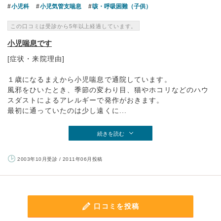
小児科
小児気管支喘息
咳・呼吸困難（子供）
この口コミは受診から5年以上経過しています。
小児喘息です
[症状・来院理由]
１歳になるまえから小児喘息で通院しています。
風邪をひいたとき、季節の変わり目、猫やホコリなどのハウ
スダストによるアレルギーで発作がおきます。
最初に通っていたのは少し遠くに...
続きを読む
2003年10月受診 / 2011年06月投稿
口コミを投稿