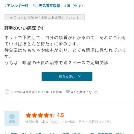
アレルギー科
小児気管支喘息
咳（セキ）
この口コミは受診から5年以上経過しています。
評判のいい病院です
ネットで予約して、自分の順番がわかるので、それに合わせ
ていけばほとんど待たずに済みます。
待合室はおもちゃや絵本があり、とても清潔に保たれていま
す。
うちは、喘息の子供の治療で週２ペースで定期受診...
続きを読む
2015年04月受診 / 2015年04月投稿
4人が参考になった
4.5
怪獣の母（本人ではない・3〜5歳・男性・掲載口コミ2件）