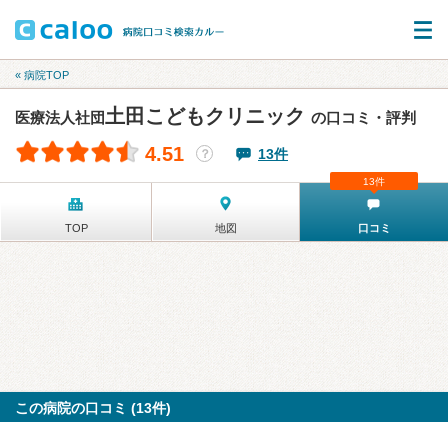
« 病院TOP
土田こどもクリニック
医療法人社団
の口コミ・評判
4.51
13件
？
13件
TOP
地図
口コミ
この病院の口コミ (13件)