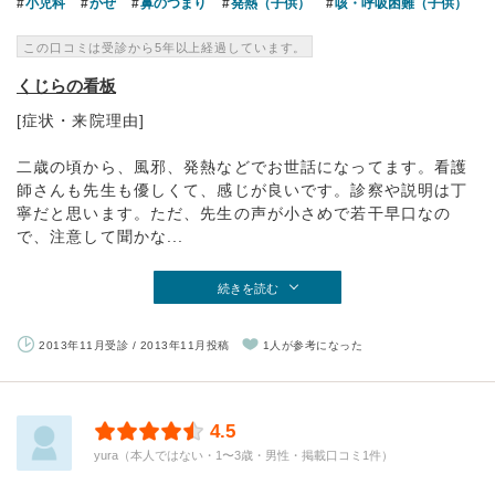
小児科
かぜ
鼻のつまり
発熱（子供）
咳・呼吸困難（子供）
この口コミは受診から5年以上経過しています。
くじらの看板
[症状・来院理由]
二歳の頃から、風邪、発熱などでお世話になってます。看護
師さんも先生も優しくて、感じが良いです。診察や説明は丁
寧だと思います。ただ、先生の声が小さめで若干早口なの
で、注意して聞かな...
続きを読む
2013年11月受診 / 2013年11月投稿
1人が参考になった
4.5
yura（本人ではない・1〜3歳・男性・掲載口コミ1件）