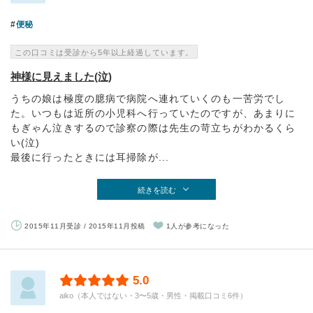
便秘
この口コミは受診から5年以上経過しています。
神様に見えました(泣)
うちの娘は極度の臆病で病院へ連れていくのも一苦労でし
た。いつもは近所の小児科へ行っていたのですが、あまりに
もぎゃん泣きするので診察の際は先生の苛立ちがわかるくら
い(泣)
最後に行ったときには耳掃除が...
続きを読む
2015年11月受診 / 2015年11月投稿
1人が参考になった
5.0
aiko（本人ではない・3〜5歳・男性・掲載口コミ6件）