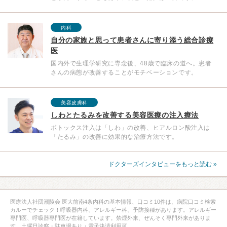
内科
自分の家族と思って患者さんに寄り添う総合診療
医
国内外で生理学研究に専念後、48歳で臨床の道へ。患者
さんの病態が改善することがモチベーションです。
美容皮膚科
しわとたるみを改善する美容医療の注入療法
ボトックス注入は「しわ」の改善、ヒアルロン酸注入は
「たるみ」の改善に効果的な治療方法です。
ドクターズインタビューをもっと読む »
医療法人社団潮陵会 医大前南4条内科の基本情報、口コミ10件は、病院口コミ検索
カルーでチェック！呼吸器内科、アレルギー科、予防接種があります。アレルギー
専門医、呼吸器専門医が在籍しています。禁煙外来、ぜんそく専門外来がありま
す。土曜日診察・駐車場あり・電子決済利用可。