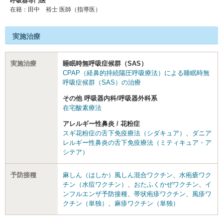
呼吸器専門医
在籍：田中 裕士 医師（指導医）
実施治療
実施治療
睡眠時無呼吸症候群（SAS）
CPAP（経鼻的持続陽圧呼吸療法）による睡眠時無
呼吸症候群（SAS）の治療
その他 呼吸器内科/呼吸器外科系
在宅酸素療法
アレルギー性鼻炎 / 花粉症
スギ花粉症の舌下免疫療法（シダキュア）
、
ダニア
レルギー性鼻炎の舌下免疫療法（ミティキュア・ア
シテア）
予防接種
麻しん（はしか）風しん混合ワクチン
、
水疱瘡ワク
チン（水痘ワクチン）
、
おたふくかぜワクチン
、
イ
ンフルエンザ予防接種
、
帯状疱疹ワクチン
、
風疹ワ
クチン（単独）
、
麻疹ワクチン（単独）