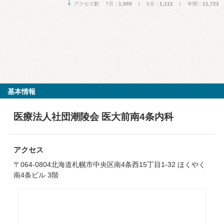
アクセス数 7月：
1,005
| 6月：
1,112
| 年間：
11,723
基本情報
医療法人社団潮陵会 医大前南4条内科
アクセス
〒064-0804北海道札幌市中央区南4条西15丁目1-32 ほくやく
南4条ビル 3階