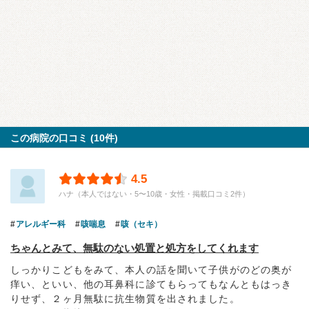
この病院の口コミ (10件)
4.5
ハナ（本人ではない・5〜10歳・女性・掲載口コミ2件）
アレルギー科
咳喘息
咳（セキ）
ちゃんとみて、無駄のない処置と処方をしてくれます
しっかりこどもをみて、本人の話を聞いて子供がのどの奥が
痒い、といい、他の耳鼻科に診てもらってもなんともはっき
りせず、２ヶ月無駄に抗生物質を出されました。