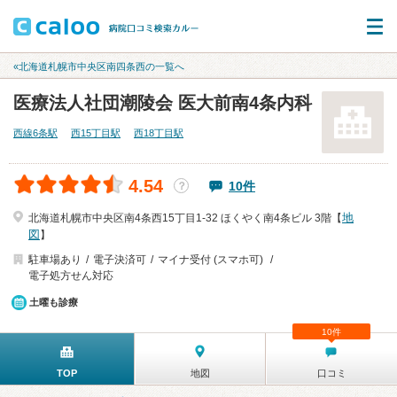
«北海道札幌市中央区南四条西の一覧へ
医療法人社団潮陵会 医大前南4条内科
西線6条駅
西15丁目駅
西18丁目駅
4.54
10件
？
地
北海道札幌市中央区南4条西15丁目1-32 ほくやく南4条ビル 3階【
図
】
駐車場あり
電子決済可
マイナ受付 (スマホ可)
電子処方せん対応
土曜も診療
10件
TOP
地図
口コミ