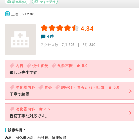
駐車場あり
マイナ受付
土曜（〜12:00）
4.34
4件
アクセス数 7月:
225
| 6月:
330
内科
慢性胃炎
食欲不振
5.0
優しい先生です。
消化器内科
胃炎
胸やけ・胃もたれ・吐血
5.0
丁寧で綺麗
消化器内科
4.5
親切丁寧な対応です。
診療科目：
内科、消化器内科、内視鏡、健康診断