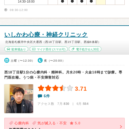
14:30-18:00
08:30-12:00
いしかわ心療・神経クリニック
北海道札幌市中央区大通西（西18丁目駅、西15丁目駅、西線6条駅）
駐車場あり
マイナ受付
(スマホ可)
電子処方せん対応
土曜（〜12:30）
夜（〜20:00）
西18丁目駅1分の心療内科・精神科。月水20時・火金18時まで診療。専
門医在籍。うつ病・不安障害対応
3.71
6件
アクセス数 7月:
830
| 6月:
554
心療内科
気が滅入る・不安
5.0