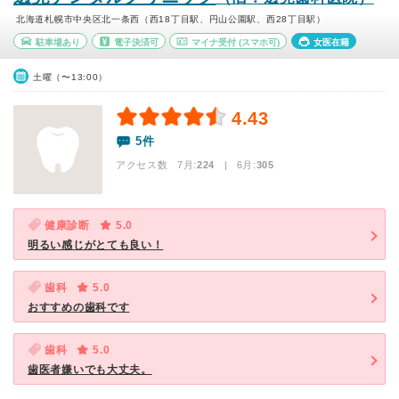
北海道札幌市中央区北一条西（西18丁目駅、円山公園駅、西28丁目駅）
駐車場あり
電子決済可
マイナ受付
(スマホ可)
女医在籍
土曜（〜13:00）
4.43
5件
アクセス数 7月:
224
| 6月:
305
健康診断
5.0
明るい感じがとても良い！
歯科
5.0
おすすめの歯科です
歯科
5.0
歯医者嫌いでも大丈夫。