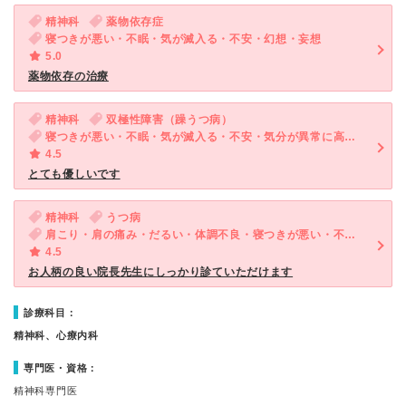
精神科
薬物依存症
寝つきが悪い・不眠・気が滅入る・不安・幻想・妄想
5.0
薬物依存の治療
精神科
双極性障害（躁うつ病）
寝つきが悪い・不眠・気が滅入る・不安・気分が異常に高揚している
4.5
とても優しいです
精神科
うつ病
肩こり・肩の痛み・だるい・体調不良・寝つきが悪い・不眠・気が滅入る・不安
4.5
お人柄の良い院長先生にしっかり診ていただけます
診療科目：
精神科、心療内科
専門医・資格：
精神科専門医