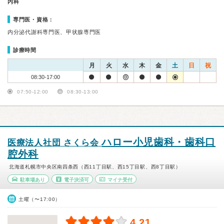
内科
専門医・資格：
内分泌代謝科専門医、甲状腺専門医
診療時間
月
火
水
木
金
土
日
祝
08:30-17:00
07:50-12:00
08:30-13:00
ハロー小児歯科・歯科口
医療法人社団 さくら会
腔外科
北海道札幌市中央区南四条西（西11丁目駅、西15丁目駅、西8丁目駅）
駐車場あり
電子決済可
マイナ受付
土曜（〜17:00）
4.21