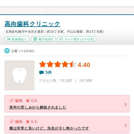
高向歯科クリニック
北海道札幌市中央区大通西（西18丁目駅、円山公園駅、西15丁目駅）
駐車場あり
電子決済可
マイナ受付
(スマホ可)
土曜（〜13:00）
4.40
5件
アクセス数 7月:
127
| 6月:
130
歯科
5.0
長年の苦しみから解放されました
歯科
5.0
腕は非常に良いけど、先生が少し怖かったです