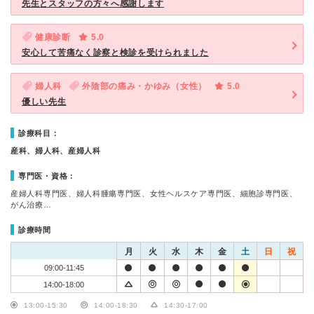
先生とスタッフの方々へ感謝します
健康診断
5.0
安心して苦痛なく診察と検診を受けられました
婦人科
外陰部の痛み・かゆみ（女性）
5.0
優しい先生
診療科目：
産科、婦人科、産婦人科
専門医・資格：
産婦人科専門医、婦人科腫瘍専門医、女性ヘルスケア専門医、細胞診専門医、
がん治療…
診療時間
月
火
水
木
金
土
日
祝
09:00-11:45
14:00-18:00
13:00-15:30
14:00-18:30
14:30-17:00