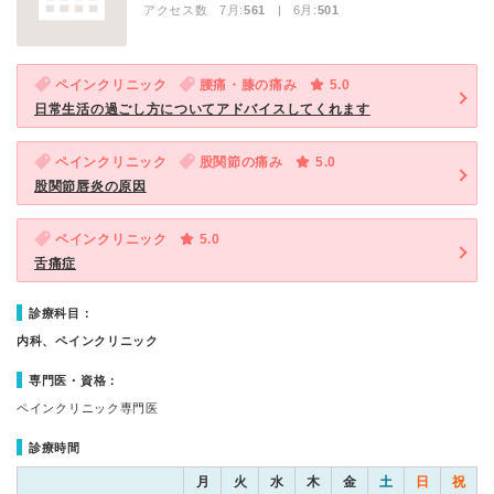
アクセス数 7月:
561
| 6月:
501
ペインクリニック
腰痛・膝の痛み
5.0
日常生活の過ごし方についてアドバイスしてくれます
ペインクリニック
股関節の痛み
5.0
股関節唇炎の原因
ペインクリニック
5.0
舌痛症
診療科目：
内科、ペインクリニック
専門医・資格：
ペインクリニック専門医
診療時間
月
火
水
木
金
土
日
祝