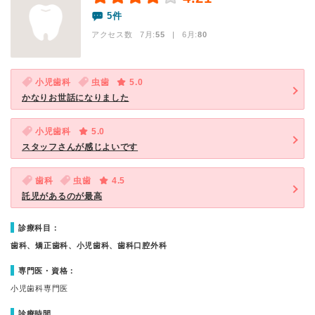
5件
アクセス数 7月:
55
| 6月:
80
小児歯科
虫歯
5.0
かなりお世話になりました
小児歯科
5.0
スタッフさんが感じよいです
歯科
虫歯
4.5
託児があるのが最高
診療科目：
歯科、矯正歯科、小児歯科、歯科口腔外科
専門医・資格：
小児歯科専門医
診療時間