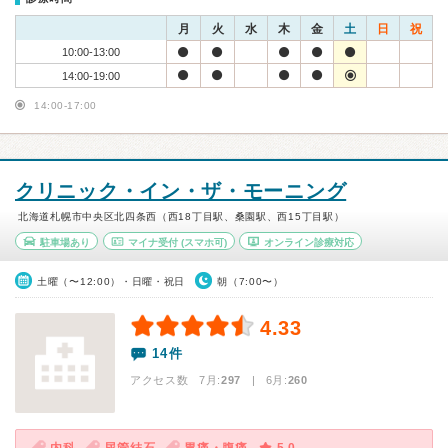
月
火
水
木
金
土
日
祝
10:00-13:00
14:00-19:00
14:00-17:00
クリニック・イン・ザ・モーニング
北海道札幌市中央区北四条西（西18丁目駅、桑園駅、西15丁目駅）
駐車場あり
マイナ受付
(スマホ可)
オンライン診療対応
土曜（〜12:00）・日曜・祝日
朝（7:00〜）
4.33
14件
アクセス数 7月:
297
| 6月:
260