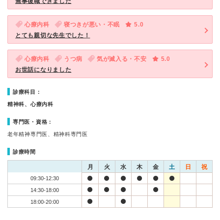
無事復職できました
心療内科
寝つきが悪い・不眠
5.0
とても親切な先生でした！
心療内科
うつ病
気が滅入る・不安
5.0
お世話になりました
診療科目：
精神科、心療内科
専門医・資格：
老年精神専門医、精神科専門医
診療時間
月
火
水
木
金
土
日
祝
09:30-12:30
14:30-18:00
18:00-20:00