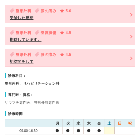
整形外科
膝の痛み
5.0
受診した感想
整形外科
脊髄損傷
4.5
期待しています。
整形外科
膝の痛み
4.5
初訪問をして
診療科目：
整形外科、リハビリテーション科
専門医・資格：
リウマチ専門医、整形外科専門医
診療時間
月
火
水
木
金
土
日
祝
09:00-16:30