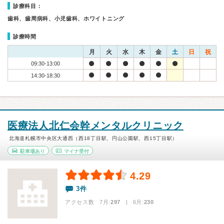
診療科目：
歯科、歯周病科、小児歯科、ホワイトニング
診療時間
月
火
水
木
金
土
日
祝
09:30-13:00
14:30-18:30
医療法人北仁会幹メンタルクリニック
北海道札幌市中央区大通西（西18丁目駅、円山公園駅、西15丁目駅）
駐車場あり
マイナ受付
4.29
3件
アクセス数 7月:
297
| 6月:
230