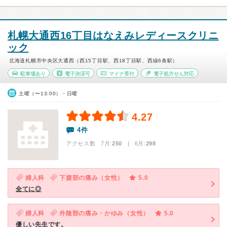
札幌大通西16丁目はなえみレディースクリニ
ック
北海道札幌市中央区大通西（西15丁目駅、西18丁目駅、西線6条駅）
駐車場あり
電子決済可
マイナ受付
電子処方せん対応
土曜（〜13:00）・日曜
4.27
4件
アクセス数 7月:
250
| 6月:
298
婦人科
下腹部の痛み（女性）
5.0
全てに◎
婦人科
外陰部の痛み・かゆみ（女性）
5.0
優しい先生です。