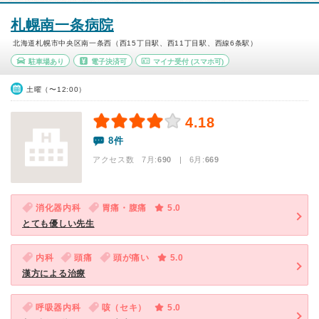
札幌南一条病院
北海道札幌市中央区南一条西（西15丁目駅、西11丁目駅、西線6条駅）
駐車場あり
電子決済可
マイナ受付
(スマホ可)
土曜（〜12:00）
4.18
8件
アクセス数 7月:
690
| 6月:
669
消化器内科
胃痛・腹痛
5.0
とても優しい先生
内科
頭痛
頭が痛い
5.0
漢方による治療
呼吸器内科
咳（セキ）
5.0