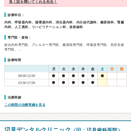
良く話を聞いてくれる先生！
診療科目：
内科、呼吸器内科、循環器内科、消化器内科、内分泌代謝科、糖尿病科、腎臓
内科、人工透析、リハビリテーション科、放射線科
専門医・資格：
総合内科専門医、アレルギー専門医、糖尿病専門医、呼吸器専門医、気管支鏡
専門医、…
診療時間
月
火
水
木
金
土
日
祝
09:00-12:00
13:30-17:00
治療実績
この病院の治療実績を見る
辺見デンタルクリニック
（旧：辺見歯科医院）