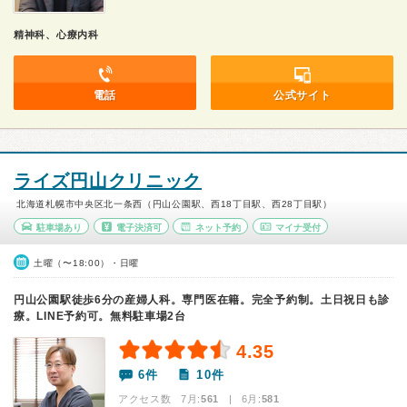
精神科、心療内科
電話
公式サイト
ライズ円山クリニック
北海道札幌市中央区北一条西（円山公園駅、西18丁目駅、西28丁目駅）
駐車場あり
電子決済可
ネット予約
マイナ受付
土曜（〜18:00）・日曜
円山公園駅徒歩6分の産婦人科。専門医在籍。完全予約制。土日祝日も診
療。LINE予約可。無料駐車場2台
4.35
6件
10件
アクセス数 7月:
561
| 6月:
581