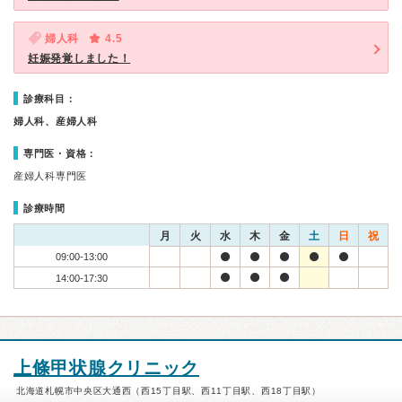
婦人科
4.5
妊娠発覚しました！
診療科目：
婦人科、産婦人科
専門医・資格：
産婦人科専門医
診療時間
月
火
水
木
金
土
日
祝
09:00-13:00
14:00-17:30
上條甲状腺クリニック
北海道札幌市中央区大通西（西15丁目駅、西11丁目駅、西18丁目駅）