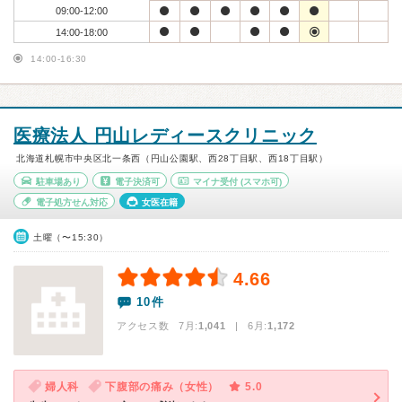
09:00-12:00
14:00-18:00
14:00-16:30
医療法人 円山レディースクリニック
北海道札幌市中央区北一条西（円山公園駅、西28丁目駅、西18丁目駅）
駐車場あり
電子決済可
マイナ受付
(スマホ可)
電子処方せん対応
女医在籍
土曜（〜15:30）
4.66
10件
アクセス数 7月:
1,041
| 6月:
1,172
婦人科
下腹部の痛み（女性）
5.0