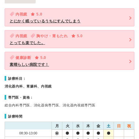
内視鏡
5.0
とにかく眠っているうちにすんでしまう
内視鏡
胸やけ・胃もたれ
5.0
とっても楽でした。
健康診断
5.0
素晴らしい病院です！
診療科目：
消化器内科、胃腸科、内視鏡
専門医・資格：
総合内科専門医、消化器病専門医、消化器内視鏡専門医
診療時間
月
火
水
木
金
土
日
祝
08:30-13:00