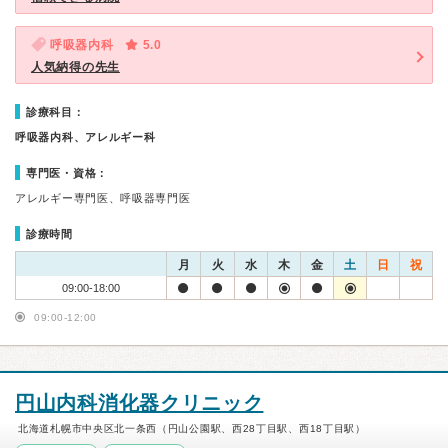
呼吸器内科
5.0
人気納得の先生
診療科目：
呼吸器内科、アレルギー科
専門医・資格：
アレルギー専門医、呼吸器専門医
診療時間
月
火
水
木
金
土
日
祝
09:00-18:00
09:00-12:00
円山内科消化器クリニック
北海道札幌市中央区北一条西（円山公園駅、西28丁目駅、西18丁目駅）