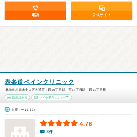
電話
公式サイト
表参道ペインクリニック
北海道札幌市中央区大通西（西15丁目駅、西18丁目駅、西11丁目駅）
駐車場あり
マイナ受付
(スマホ可)
土曜（〜16:30）
4.76
8件