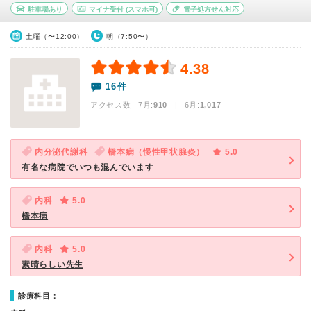
駐車場あり
マイナ受付
(スマホ可)
電子処方せん対応
土曜（〜12:00）
朝（7:50〜）
4.38
16件
アクセス数 7月:
910
| 6月:
1,017
内分泌代謝科
橋本病（慢性甲状腺炎）
5.0
有名な病院でいつも混んでいます
内科
5.0
橋本病
内科
5.0
素晴らしい先生
診療科目：