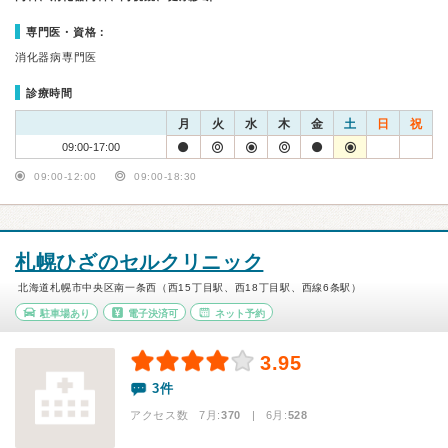
専門医・資格：
消化器病専門医
診療時間
月
火
水
木
金
土
日
祝
09:00-17:00
09:00-12:00
09:00-18:30
札幌ひざのセルクリニック
北海道札幌市中央区南一条西（西15丁目駅、西18丁目駅、西線6条駅）
駐車場あり
電子決済可
ネット予約
3.95
3件
アクセス数 7月:
370
| 6月:
528