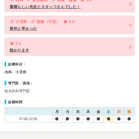
内科
尿管結石
胃痛・腹痛
5.0
素晴らしい先生とスタッフさんでした！
小児科
発熱（子供）
5.0
意外と早かった
5.0
助かります
診療科目：
内科、小児科
専門医・資格：
総合内科専門医
診療時間
月
火
水
木
金
土
日
祝
07:00-12:00