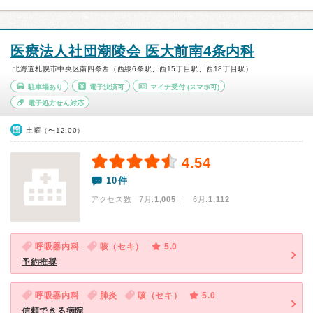
医療法人社団潮陵会 医大前南4条内科
北海道札幌市中央区南四条西（西線6条駅、西15丁目駅、西18丁目駅）
駐車場あり
電子決済可
マイナ受付
(スマホ可)
電子処方せん対応
土曜（〜12:00）
4.54
10件
アクセス数 7月:
1,005
| 6月:
1,112
呼吸器内科
咳（セキ）
5.0
予約推奨
呼吸器内科
肺炎
咳（セキ）
5.0
信頼できる病院