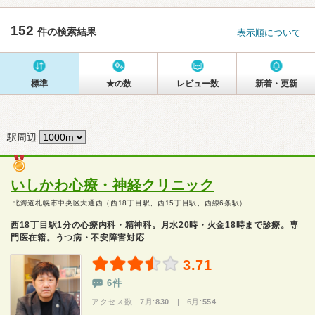
152
件の検索結果
表示順について
標準
★の数
レビュー数
新着・更新
駅周辺
いしかわ心療・神経クリニック
北海道札幌市中央区大通西（西18丁目駅、西15丁目駅、西線6条駅）
西18丁目駅1分の心療内科・精神科。月水20時・火金18時まで診療。専
門医在籍。うつ病・不安障害対応
3.71
6件
アクセス数 7月:
830
| 6月:
554