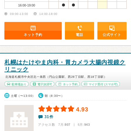
16:00-19:00
09:00-13:00
14:00-18:00
ネット予約
電話
公式サイト
札幌はたけやま内科・胃カメラ大腸内視鏡ク
リニック
北海道札幌市中央区北一条西（円山公園駅、西28丁目駅、西18丁目駅）
駐車場あり
電子決済可
ネット予約
マイナ受付
(スマホ可)
土曜（〜13:00）
朝（8:30〜）
4.93
31件
アクセス数 7月:
807
| 6月:
943