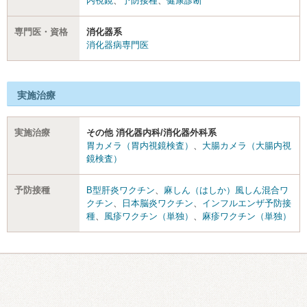
内視鏡
、
予防接種
、
健康診断
専門医・資格
消化器系
消化器病専門医
実施治療
実施治療
その他 消化器内科/消化器外科系
胃カメラ（胃内視鏡検査）
、
大腸カメラ（大腸内視
鏡検査）
予防接種
B型肝炎ワクチン
、
麻しん（はしか）風しん混合ワ
クチン
、
日本脳炎ワクチン
、
インフルエンザ予防接
種
、
風疹ワクチン（単独）
、
麻疹ワクチン（単独）