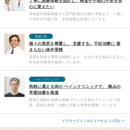
丁寧に医療体験を設計し、検査や手術の不安を安
心に変えたい
消化器内視鏡検査から肛門疾患の日帰り手術まで、一貫し
て対応が可能です。女性医師も在籍しています。
産婦人科
個々の意思を尊重し、 支援する。不妊治療に 留
まらない体外受精
高度な技術と豊富な経験により、さまざまな悩みに応えら
れる体外受精を提供しています。
ペインクリニック
気軽に通える街の ペインクリニックで、 痛みの
早期治療を推進
高度な技術が必要な神経ブロック注射をクリニックで提
供。迅速な検査・治療が可能な体制を整備しています。
ドクターズインタビューをもっと読む »