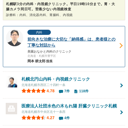
札幌駅3分の内科・内視鏡クリニック。平日19時10分まで。胃・大
腸カメラ同日可。苦痛少ない内視鏡検査
診療科：内科、消化器内科、胃腸科、内視鏡
内科
前向きな治療に大切な「納得感」は、患者様との
丁寧な対話から
美園おなかと内科のクリニック
北海道・札幌市豊平区
岡本 耕太郎
院長
札幌北円山内科・内視鏡クリニック
北海道札幌市西区二十四軒一条
4.78
7件
118件
医療法人社団水色の木もれ陽
肝臓クリニック札幌
北海道札幌市中央区北十一条西
4.27
4件