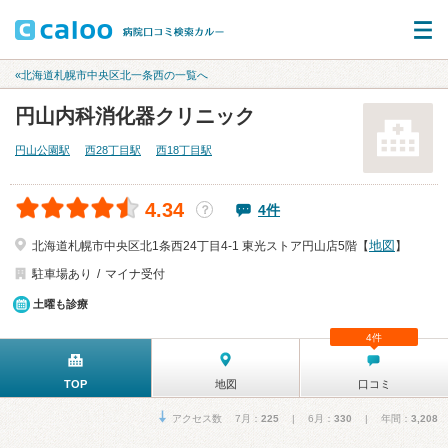
«北海道札幌市中央区北一条西の一覧へ
円山内科消化器クリニック
円山公園駅
西28丁目駅
西18丁目駅
4.34
4件
？
地図
北海道札幌市中央区北1条西24丁目4-1 東光ストア円山店5階【
】
駐車場あり
マイナ受付
土曜も診療
4件
TOP
地図
口コミ
アクセス数 7月：
225
| 6月：
330
| 年間：
3,208