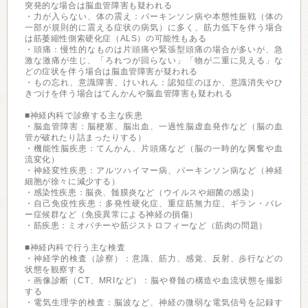
突発的な場合は脳血管障害も疑われる
・力が入らない、体の震え：パーキンソン病や本態性振戦（体の
一部が規則的に震える症状の病気）に多く、筋力低下を伴う場合
は筋萎縮性側索硬化症（ALS）の可能性もある
・頭痛：慢性的なものは片頭痛や緊張型頭痛の場合が多いが、急
激な激痛が生じ、「ろれつが回らない」「物が二重に見える」な
どの症状を伴う場合は脳血管障害が疑われる
・もの忘れ、意識障害、けいれん：認知症のほか、意識消失やひ
きつけを伴う場合はてんかんや脳血管障害も疑われる
■神経内科で診療する主な疾患
・脳血管障害：脳梗塞、脳出血、一過性脳虚血発作など（脳の血
管が破れたり詰まったりする）
・機能性脳疾患：てんかん、片頭痛など（脳の一時的な興奮や血
流変化）
・神経変性疾患：アルツハイマー病、パーキンソン病など（神経
細胞が徐々に減少する）
・感染性疾患：脳炎、髄膜炎など（ウイルスや細菌の感染）
・自己免疫性疾患：多発性硬化症、重症筋無力症、ギラン・バレ
ー症候群など（免疫異常による神経の損傷）
・筋疾患：ミオパチーや筋ジストロフィーなど（筋肉の問題）
■神経内科で行う主な検査
・神経学的検査（診察）：意識、筋力、感覚、反射、歩行などの
状態を観察する
・画像診断（CT、MRIなど）：脳や脊髄の構造や血流状態を撮影
する
・電気生理学的検査：脳波など、神経の微弱な電気信号を記録す