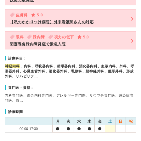
技術の最高位
皮膚科
5.0
【私のかかりつけ病院】外来看護師さんの対応
眼科
緑内障
視力の低下
5.0
閉塞隅角緑内障発症で緊急入院
診療科目：
神経内科
、内科、呼吸器内科、循環器内科、消化器内科、血液内科、外科、呼
吸器外科、心臓血管外科、消化器外科、乳腺科、脳神経外科、整形外科、形成
外科、リハビリテ…
専門医・資格：
内科専門医、総合内科専門医、アレルギー専門医、リウマチ専門医、感染症専
門医、血…
診療時間
月
火
水
木
金
土
日
祝
09:00-17:30