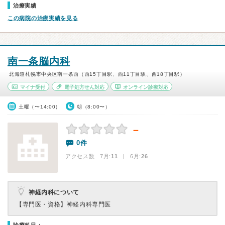
治療実績
この病院の治療実績を見る
南一条脳内科
北海道札幌市中央区南一条西（西15丁目駅、西11丁目駅、西18丁目駅）
マイナ受付
電子処方せん対応
オンライン診療対応
土曜（〜14:00）
朝（8:00〜）
－
0件
アクセス数 7月:
11
| 6月:
26
神経内科について
【専門医・資格】
神経内科専門医