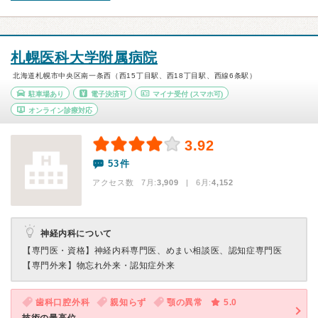
札幌医科大学附属病院
北海道札幌市中央区南一条西（西15丁目駅、西18丁目駅、西線6条駅）
駐車場あり
電子決済可
マイナ受付
(スマホ可)
オンライン診療対応
3.92
53件
アクセス数 7月:
3,909
| 6月:
4,152
神経内科について
【専門医・資格】
神経内科専門医、めまい相談医、認知症専門医
【専門外来】
物忘れ外来・認知症外来
歯科口腔外科
親知らず
顎の異常
5.0