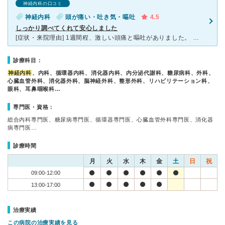
神経内科の口コミ
神経内科
頭が痛い・吐き気・嘔吐
4.5
しっかり調べてくれて安心しました
[症状・来院理由] 1週間程、激しい頭痛と嘔吐がありました。 近所のクリニックで診察をしてもらい鎮痛剤を処方してもらいましたが痛みが治まらず。 半年ほど前にも一度、後頭部に今まで感じたことの
診療科目：
神経内科
、内科、循環器内科、消化器内科、内分泌代謝科、糖尿病科、外科、
心臓血管外科、消化器外科、脳神経外科、整形外科、リハビリテーション科、
眼科、耳鼻咽喉科…
専門医・資格：
総合内科専門医、糖尿病専門医、循環器専門医、心臓血管外科専門医、消化器
病専門医…
診療時間
月
火
水
木
金
土
日
祝
09:00-12:00
13:00-17:00
治療実績
この病院の治療実績を見る