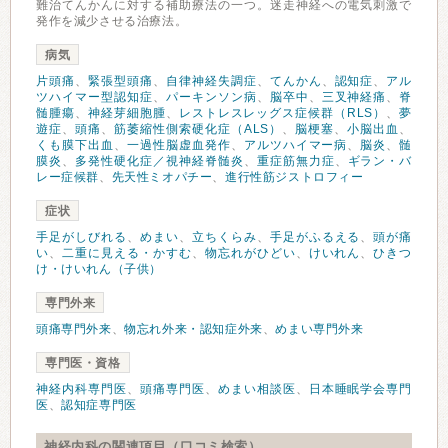
難治てんかんに対する補助療法の一つ。迷走神経への電気刺激で
発作を減少させる治療法。
病気
片頭痛
、
緊張型頭痛
、
自律神経失調症
、
てんかん
、
認知症
、
アル
ツハイマー型認知症
、
パーキンソン病
、
脳卒中
、
三叉神経痛
、
脊
髄腫瘍
、
神経芽細胞腫
、
レストレスレッグス症候群（RLS）
、
夢
遊症
、
頭痛
、
筋萎縮性側索硬化症（ALS）
、
脳梗塞
、
小脳出血
、
くも膜下出血
、
一過性脳虚血発作
、
アルツハイマー病
、
脳炎
、
髄
膜炎
、
多発性硬化症／視神経脊髄炎
、
重症筋無力症
、
ギラン・バ
レー症候群
、
先天性ミオパチー
、
進行性筋ジストロフィー
症状
手足がしびれる
、
めまい
、
立ちくらみ
、
手足がふるえる
、
頭が痛
い
、
二重に見える・かすむ
、
物忘れがひどい
、
けいれん
、
ひきつ
け・けいれん（子供）
専門外来
頭痛専門外来
、
物忘れ外来・認知症外来
、
めまい専門外来
専門医・資格
神経内科専門医
、
頭痛専門医
、
めまい相談医
、
日本睡眠学会専門
医
、
認知症専門医
神経内科の関連項目（口コミ検索）