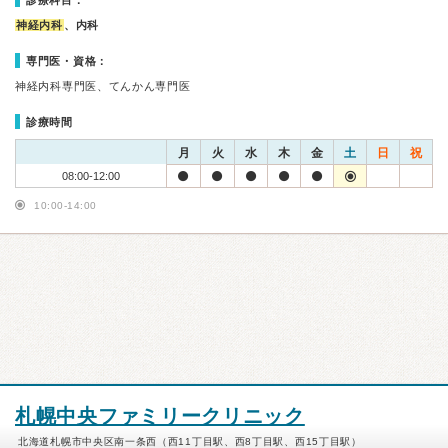
診療科目：
神経内科
、内科
専門医・資格：
神経内科専門医、てんかん専門医
診療時間
月
火
水
木
金
土
日
祝
08:00-12:00
10:00-14:00
札幌中央ファミリークリニック
北海道札幌市中央区南一条西（西11丁目駅、西8丁目駅、西15丁目駅）