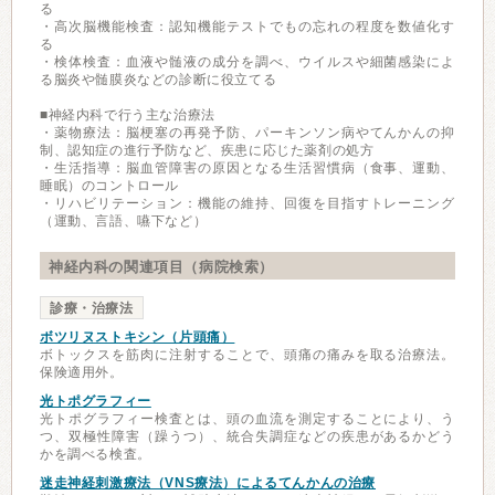
る
・高次脳機能検査：認知機能テストでもの忘れの程度を数値化す
る
・検体検査：血液や髄液の成分を調べ、ウイルスや細菌感染によ
る脳炎や髄膜炎などの診断に役立てる
■神経内科で行う主な治療法
・薬物療法：脳梗塞の再発予防、パーキンソン病やてんかんの抑
制、認知症の進行予防など、疾患に応じた薬剤の処方
・生活指導：脳血管障害の原因となる生活習慣病（食事、運動、
睡眠）のコントロール
・リハビリテーション：機能の維持、回復を目指すトレーニング
（運動、言語、嚥下など）
神経内科の関連項目（病院検索）
診療・治療法
ボツリヌストキシン（片頭痛）
ボトックスを筋肉に注射することで、頭痛の痛みを取る治療法。
保険適用外。
光トポグラフィー
光トポグラフィー検査とは、頭の血流を測定することにより、う
つ、双極性障害（躁うつ）、統合失調症などの疾患があるかどう
かを調べる検査。
迷走神経刺激療法（VNS療法）によるてんかんの治療