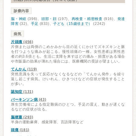
診療内容
脳・神経
(396)、
頭部・顔
(197)、
再検査・精密検査
(916)、
発達
障害
(32)、
手足
(833)、
子ども（15歳頃まで）
(2242)
病気
片頭痛
(456)
片側または両側のこめかみから目の近くにかけてズキズキンと脈
を打つような痛みが起こる。慢性頭痛の一種。女性患者は男性患
者の約3.6倍とも。生活に支障を来すほどの痛み・頻度がある場合
や市販薬の効果が薄れた場合には、医療機関の受診が望ましい。
てんかん
(119)
突然意識を失って反応がなくなるなどの「てんかん発作」を繰り
返し起こす病気。けいれん、ひきつけなどの症状が発生すること
が多い。
認知症
(131)
パーキンソン病
(43)
厚生労働省による指定難病のひとつ。手足の震え、動きが遅くな
るなどの症状が出る。
脳梗塞
(293)
半身の運動麻痺、感覚障害、言語障害など
頭痛
(181)