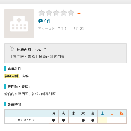
－
0件
アクセス数 7月:
9
| 6月:
21
神経内科について
【専門医・資格】
神経内科専門医
診療科目：
神経内科
、内科
専門医・資格：
総合内科専門医、神経内科専門医
診療時間
月
火
水
木
金
土
日
祝
09:00-12:00