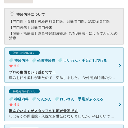
神経内科について
【専門医・資格】
神経内科専門医、頭痛専門医、認知症専門医
【専門外来】
頭痛専門外来
【診療・治療法】
迷走神経刺激療法（VNS療法）によるてんかんの
治療
神経内科の口コミ
神経内科
坐骨神経痛
けいれん・手足がしびれる
5.0
プロの集団という感じです！
痛みを伴う痺れが出たので、受診しました。 受付開始時間の少し前に病院には着きましたが、初めてだったのでどうしたらいいか迷っておりましたら、受付の中にいた方から声をかけていただき、初診の場合の手続
神経内科の口コミ
神経内科
てんかん
けいれん・手足がふるえる
4.5
混んでいますがスタッフの対応が最高です
しばらくの間通院・入院でお世話になりましたが、やはりいつでも混んでいる印象があります。外来受付の方の愛想はなくとも、冷静な判断をしてくれます。 看護師さんはお話しやすい方が多く、顔と名前だけではなく