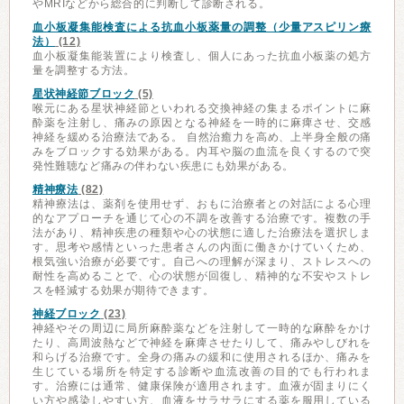
やMRIなどから総合的に判断して診断される。
血小板凝集能検査による抗血小板薬量の調整（少量アスピリン療
法）
(12)
血小板凝集能装置により検査し、個人にあった抗血小板薬の処方
量を調整する方法。
星状神経節ブロック
(5)
喉元にある星状神経節といわれる交換神経の集まるポイントに麻
酔薬を注射し、痛みの原因となる神経を一時的に麻痺させ、交感
神経を緩める治療法である。 自然治癒力を高め、上半身全般の痛
みをブロックする効果がある。内耳や脳の血流を良くするので突
発性難聴など痛みの伴わない疾患にも効果がある。
精神療法
(82)
精神療法は、薬剤を使用せず、おもに治療者との対話による心理
的なアプローチを通じて心の不調を改善する治療です。複数の手
法があり、精神疾患の種類や心の状態に適した治療法を選択しま
す。思考や感情といった患者さんの内面に働きかけていくため、
根気強い治療が必要です。自己への理解が深まり、ストレスへの
耐性を高めることで、心の状態が回復し、精神的な不安やストレ
スを軽減する効果が期待できます。
神経ブロック
(23)
神経やその周辺に局所麻酔薬などを注射して一時的な麻酔をかけ
たり、高周波熱などで神経を麻痺させたりして、痛みやしびれを
和らげる治療です。全身の痛みの緩和に使用されるほか、痛みを
生じている場所を特定する診断や血流改善の目的でも行われま
す。治療には通常、健康保険が適用されます。血液が固まりにく
い方や感染しやすい方、血液をサラサラにする薬を服用している