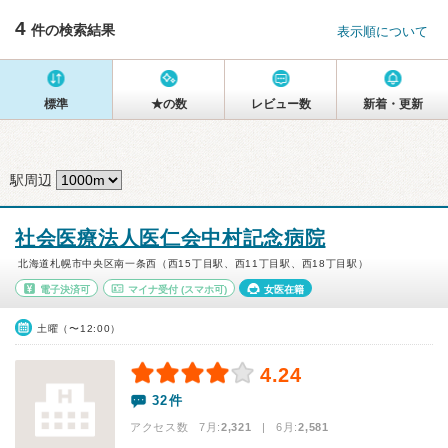
4
件の検索結果
表示順について
標準
★の数
レビュー数
新着・更新
駅周辺
社会医療法人医仁会中村記念病院
北海道札幌市中央区南一条西（西15丁目駅、西11丁目駅、西18丁目駅）
電子決済可
マイナ受付
(スマホ可)
女医在籍
土曜（〜12:00）
4.24
32件
アクセス数 7月:
2,321
| 6月:
2,581