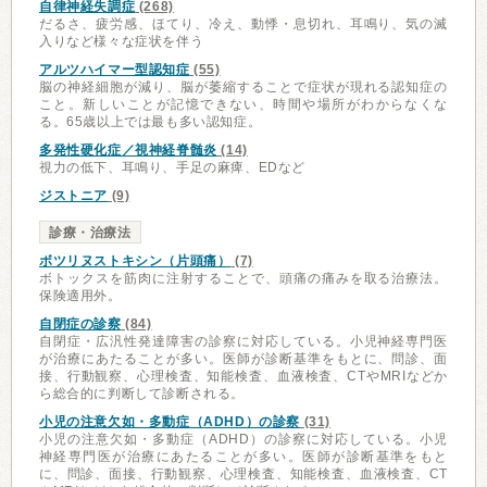
自律神経失調症
(268)
だるさ、疲労感、ほてり、冷え、動悸・息切れ、耳鳴り、気の滅
入りなど様々な症状を伴う
アルツハイマー型認知症
(55)
脳の神経細胞が減り、脳が萎縮することで症状が現れる認知症の
こと。新しいことが記憶できない、時間や場所がわからなくな
る。65歳以上では最も多い認知症。
多発性硬化症／視神経脊髄炎
(14)
視力の低下、耳鳴り、手足の麻痺、EDなど
ジストニア
(9)
診療・治療法
ボツリヌストキシン（片頭痛）
(7)
ボトックスを筋肉に注射することで、頭痛の痛みを取る治療法。
保険適用外。
自閉症の診察
(84)
自閉症・広汎性発達障害の診察に対応している。小児神経専門医
が治療にあたることが多い。医師が診断基準をもとに、問診、面
接、行動観察、心理検査、知能検査、血液検査、CTやMRIなどか
ら総合的に判断して診断される。
小児の注意欠如・多動症（ADHD）の診察
(31)
小児の注意欠如・多動症（ADHD）の診察に対応している。小児
神経専門医が治療にあたることが多い。医師が診断基準をもと
に、問診、面接、行動観察、心理検査、知能検査、血液検査、CT