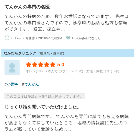
てんかんの専門の名医
てんかんの持病のため、数年お世話になっています。 先生は
てんかんの専門医さんですので、診察時のお話も処方も信頼
ができます。 適宜、採血や…
2019年08月受診 / 2019年11月投稿
16人が参考になった
なかむらクリニック
(岐阜県・岐阜市)
5.0
オレンジ966（本人ではない・5〜10歳・女性・掲載口コミ5件）
小児科
てんかん
この口コミは受診から5年以上経過しています。
じっくり話を聞いていただけました。
てんかん専門病院です。 てんかんを専門に診てもらえる病院
があまりなくて探していたところ、地域の情報誌に先生のコ
ラムが載っていて受診を決めま…