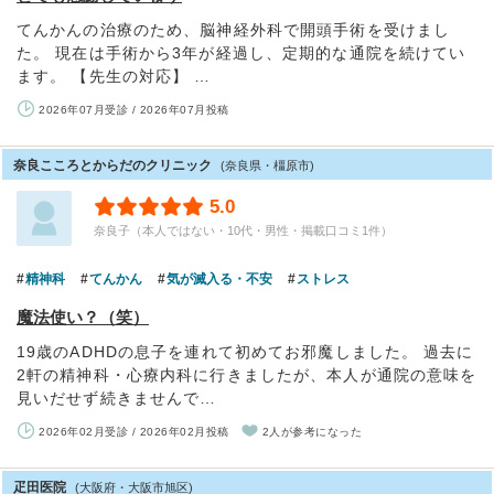
てんかんの治療のため、脳神経外科で開頭手術を受けまし
た。 現在は手術から3年が経過し、定期的な通院を続けてい
ます。 【先生の対応】 …
2026年07月受診 / 2026年07月投稿
奈良こころとからだのクリニック
(奈良県・橿原市)
5.0
奈良子（本人ではない・10代・男性・掲載口コミ1件）
精神科
てんかん
気が滅入る・不安
ストレス
魔法使い？（笑）
19歳のADHDの息子を連れて初めてお邪魔しました。 過去に
2軒の精神科・心療内科に行きましたが、本人が通院の意味を
見いだせず続きませんで…
2026年02月受診 / 2026年02月投稿
2人が参考になった
疋田医院
(大阪府・大阪市旭区)