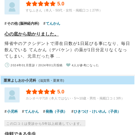
5.0
すなふきん（本人・50代・女性・掲載口コミ27件）
その他 (脳神経内科)
てんかん
心の底から助かりました。
帰省中のアクシデントで滞在日数が1日延びる事になり、毎日
飲んでいる てんかん（デパケン）の薬が1日分足りなくなっ
てしまい、元旦だった事 …
2024年01月受診 / 2024年01月投稿
4人が参考になった
栗東よしおか小児科
(滋賀県・栗東市)
5.0
カシオペヤ718（本人ではない・5〜10歳・男性・掲載口コミ3件）
小児科
てんかん
発熱（子供）
ひきつけ・けいれん（子供）
この口コミは受診から5年以上経過しています。
信頼できる先生