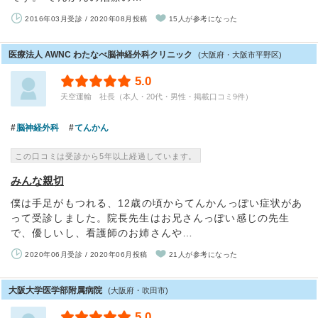
2016年03月受診 / 2020年08月投稿
15人が参考になった
医療法人 AWNC わたなべ脳神経外科クリニック
(大阪府・大阪市平野区)
5.0
天空運輸 社長（本人・20代・男性・掲載口コミ9件）
脳神経外科
てんかん
この口コミは受診から5年以上経過しています。
みんな親切
僕は手足がもつれる、12歳の頃からてんかんっぽい症状があ
って受診しました。院長先生はお兄さんっぽい感じの先生
で、優しいし、看護師のお姉さんや…
2020年06月受診 / 2020年06月投稿
21人が参考になった
大阪大学医学部附属病院
(大阪府・吹田市)
5.0