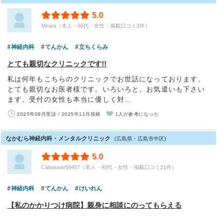
5.0
Mirara（本人・60代・女性・掲載口コミ2件）
神経内科
てんかん
立ちくらみ
とても親切なクリニックです!!
私は何年もこちらのクリニックでお世話になっております。
とても親切なお医者様です。いろいろと、お気遣いも下さい
ます。受付の女性も本当に優しく対…
2025年09月受診 / 2025年11月投稿
1人が参考になった
なかむら神経内科・メンタルクリニック
(広島県・広島市中区)
5.0
Caloouser59457（本人・40代・女性・掲載口コミ21件）
神経内科
てんかん
けいれん
【私のかかりつけ病院】親身に相談にのってもらえる