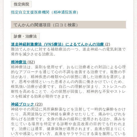
指定病院
指定自立支援医療機関（精神通院医療）
てんかんの関連項目（口コミ検索）
診療・治療法
迷走神経刺激療法（VNS療法）によるてんかんの治療
(2)
難治てんかんに対する補助療法の一つ。迷走神経への電気刺激で
発作を減少させる治療法。
精神療法
(82)
精神療法は、薬剤を使用せず、おもに治療者との対話による心理
的なアプローチを通じて心の不調を改善する治療です。複数の手
法があり、精神疾患の種類や心の状態に適した治療法を選択しま
す。思考や感情といった患者さんの内面に働きかけていくため、
根気強い治療が必要です。自己への理解が深まり、ストレスへの
耐性を高めることで、心の状態が回復し、精神的な不安やストレ
スを軽減する効果が期待できます。
神経ブロック
(23)
神経やその周辺に局所麻酔薬などを注射して一時的な麻酔をかけ
たり、高周波熱などで神経を麻痺させたりして、痛みやしびれを
和らげる治療です。全身の痛みの緩和に使用されるほか、痛みを
生じている場所を特定する診断や血流改善の目的でも行われま
す。治療には通常、健康保険が適用されます。血液が固まりにく
い方や感染しやすい方、血液をサラサラにする薬を服用している