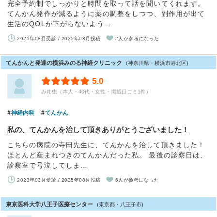
完全予約制でしっかりと時間を取って話を聞いてくれます。
てんかん発作が減るように薬の調整をしつつ、副作用が出て
生活のQOLが下がらないよう…
2025年08月受診 / 2025年08月投稿
2人が参考になった
てんかんと発達の横浜みのる神経クリニック
(神奈川県・横浜市港北区)
5.0
みゆ虫（本人・40代・女性・掲載口コミ1件）
神経内科
てんかん
私の、てんかんを治して頂きありがとうございました！
こちらの病院の寺田先生に、てんかんを治して頂きました！
ほとんど産まれつきのてんかんだった私。 最後の診察日は、
診察室で号泣してしま…
2023年03月受診 / 2025年08月投稿
6人が参考になった
東京医科大学八王子医療センター
(東京都・八王子市)