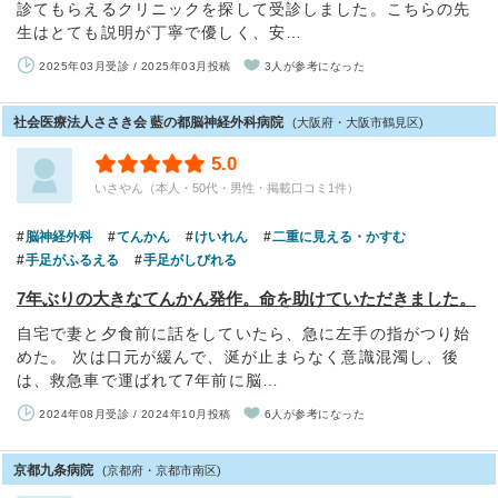
診てもらえるクリニックを探して受診しました。こちらの先
生はとても説明が丁寧で優しく、安…
2025年03月受診 / 2025年03月投稿
3人が参考になった
社会医療法人ささき会 藍の都脳神経外科病院
(大阪府・大阪市鶴見区)
5.0
いさやん（本人・50代・男性・掲載口コミ1件）
脳神経外科
てんかん
けいれん
二重に見える・かすむ
手足がふるえる
手足がしびれる
7年ぶりの大きなてんかん発作。命を助けていただきました。
自宅で妻と夕食前に話をしていたら、急に左手の指がつり始
めた。 次は口元が緩んで、涎が止まらなく意識混濁し、後
は、救急車で運ばれて7年前に脳…
2024年08月受診 / 2024年10月投稿
6人が参考になった
京都九条病院
(京都府・京都市南区)