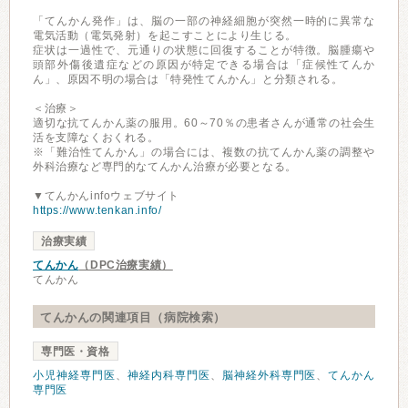
「てんかん発作」は、脳の一部の神経細胞が突然一時的に異常な
電気活動（電気発射）を起こすことにより生じる。
症状は一過性で、元通りの状態に回復することが特徴。脳腫瘍や
頭部外傷後遺症などの原因が特定できる場合は「症候性てんか
ん」、原因不明の場合は「特発性てんかん」と分類される。
＜治療＞
適切な抗てんかん薬の服用。60～70％の患者さんが通常の社会生
活を支障なくおくれる。
※「難治性てんかん」の場合には、複数の抗てんかん薬の調整や
外科治療など専門的なてんかん治療が必要となる。
▼てんかんinfoウェブサイト
https://www.tenkan.info/
治療実績
てんかん
（DPC治療実績）
てんかん
てんかんの関連項目（病院検索）
専門医・資格
小児神経専門医
、
神経内科専門医
、
脳神経外科専門医
、
てんかん
専門医