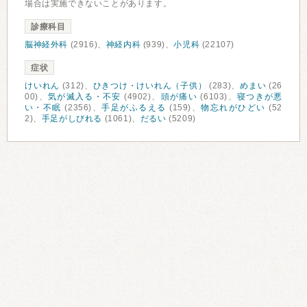
場合は実施できないことがあります。
診療科目
脳神経外科
(2916)、
神経内科
(939)、
小児科
(22107)
症状
けいれん
(312)、
ひきつけ・けいれん（子供）
(283)、
めまい
(26
00)、
気が滅入る・不安
(4902)、
頭が痛い
(6103)、
寝つきが悪
い・不眠
(2356)、
手足がふるえる
(159)、
物忘れがひどい
(52
2)、
手足がしびれる
(1061)、
だるい
(5209)