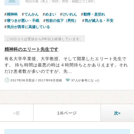
明日の基（本人・30代・男性・掲載口コミ6件）
精神科
てんかん
めまい
けいれん
動悸・息切れ
寝つきが悪い・不眠
性欲の低下（男性）
気が滅入る・不安
気分が異常に高揚している
この口コミは受診から5年以上経過しています。
精神科のエリート先生です
有名大学卒業後、大学教授、そして開業したエリート先生で
す。 待ち時間は最悪の時は４時間待ちとかありえます。それ
だけ患者数が多いのですが、先…
2017年06月受診 / 2017年06月投稿
37人が参考になった
«前
1/6ページ
次»