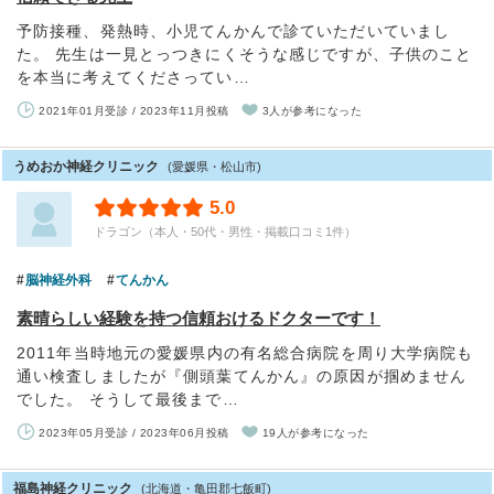
予防接種、発熱時、小児てんかんで診ていただいていまし
た。 先生は一見とっつきにくそうな感じですが、子供のこと
を本当に考えてくださってい…
2021年01月受診 / 2023年11月投稿
3人が参考になった
うめおか神経クリニック
(愛媛県・松山市)
5.0
ドラゴン（本人・50代・男性・掲載口コミ1件）
脳神経外科
てんかん
素晴らしい経験を持つ信頼おけるドクターです！
2011年当時地元の愛媛県内の有名総合病院を周り大学病院も
通い検査しましたが『側頭葉てんかん』の原因が掴めません
でした。 そうして最後まで…
2023年05月受診 / 2023年06月投稿
19人が参考になった
福島神経クリニック
(北海道・亀田郡七飯町)