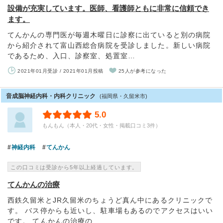
設備が充実しています。医師、看護師ともに非常に信頼でき
ます。
てんかんの専門医が毎週木曜日に診察に出ていると別の病院
から紹介されて富山西総合病院を受診しました。新しい病院
であるため、入口、診察室、処置室…
2021年01月受診 / 2021年01月投稿
25人が参考になった
音成脳神経内科・内科クリニック
(福岡県・久留米市)
5.0
もんもん（本人・20代・女性・掲載口コミ3件）
神経内科
てんかん
この口コミは受診から5年以上経過しています。
てんかんの治療
西鉄久留米とJR久留米のちょうど真ん中にあるクリニックで
す。 バス停からも近いし、駐車場もあるのでアクセスはいい
です。 てんかんの治療の…