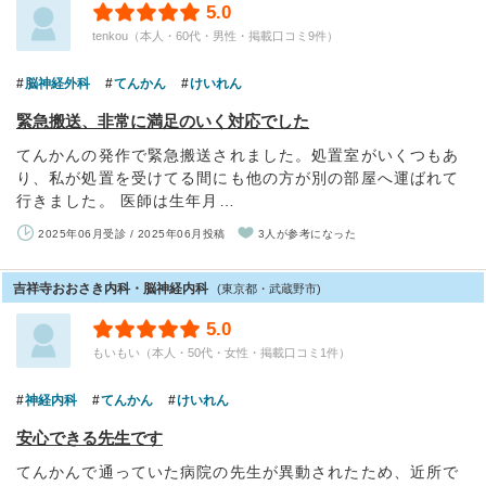
5.0
tenkou（本人・60代・男性・掲載口コミ9件）
脳神経外科
てんかん
けいれん
緊急搬送、非常に満足のいく対応でした
てんかんの発作で緊急搬送されました。処置室がいくつもあ
り、私が処置を受けてる間にも他の方が別の部屋へ運ばれて
行きました。 医師は生年月…
2025年06月受診 / 2025年06月投稿
3人が参考になった
吉祥寺おおさき内科・脳神経内科
(東京都・武蔵野市)
5.0
もいもい（本人・50代・女性・掲載口コミ1件）
神経内科
てんかん
けいれん
安心できる先生です
てんかんで通っていた病院の先生が異動されたため、近所で