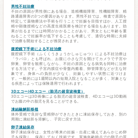
男性不妊治療
不妊の原因が男性側にある場合、造精機能障害、性機能障害、精
路通過障害の3つの要因があります。男性不妊では、検査で原因を
特定して薬物療法や手術を行うことで妊娠を目指すほか、人工授
精や顕微授精などの高度生殖医療を検討する場合もあります。効
果が出るまでには時間がかかることがあり、男女ともに年齢を重
ねることで妊娠率が低下することも考慮して、適切な時期に夫婦
で治療を開始することが推奨されます。
腹腔鏡下手術による不妊治療
腹腔鏡下手術（ふくくうきょうかしゅじゅつ）による不妊治療は
「ラパロ」とも呼ばれ、お腹に小さな穴を開けてカメラで子宮や
卵巣、卵管を観察しながら、不妊の原因となる病気を同時に治療
する方法です。子宮内膜症や骨盤内癒着、卵管障害などが主な対
象です。身体への負担が少なく、妊娠しやすい状態に近づけま
す。一般的には1週間以内の短期入院となることが多く、対象とな
る疾患によっては保険適用で行われます。
3Dエコー/4Dエコー（胎児の超音波検査）
3Dエコーは3D画像による胎児の超音波検査、4Dエコーは3D動画
でお腹の中の胎児を見ることができる。
凍結融解胚移植
体外受精で良好な受精卵ができたときに凍結保存しておき、別の
周期に凍結胚を溶解し、子宮に戻す方法
卵子凍結保存
卵子凍結保存は、女性が将来の妊娠・出産に備えてあらかじめ卵
子を採取し、保存しておく技術です。実施年齢時点での卵子の質