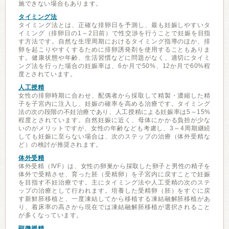
施できない場合もあります。
タイミング法
タイミング法とは、正確な排卵日を予測し、最も妊娠しやすいタ
イミング（排卵日の1～2日前）で性交渉を行うことで妊娠を目指
す方法です。自然な生理周期におけるタイミング指導のほか、排
卵を起こりやすくするために排卵誘発剤を使用することもありま
す。健康状態や年齢、生活習慣などに問題がなく、適切にタイミ
ング法を行った場合の妊娠率は、6か月で50%、12か月で60%程
度とされています。
人工授精
女性の排卵時期に合わせ、配偶者から採取して精製・濃縮した精
子を子宮内に注入し、妊娠の確率を高める治療です。タイミング
法の次の段階の不妊治療であり、人工授精による妊娠率は5～15%
程度とされています。自然妊娠に近く、母体にかかる負担が少な
いのがメリットですが、女性の年齢なども考慮し、3～4周期継続
しても妊娠に至らない場合は、次のステップの治療（体外受精な
ど）の検討が推奨されます。
体外受精
体外受精（IVF）は、女性の卵巣から採取した卵子と男性の精子を
体外で受精させ、育った胚（受精卵）を子宮内に戻すことで妊娠
を目指す不妊治療です。主にタイミング法や人工受精の次のステ
ップの治療として行われます。培養した受精卵（胚）をすぐに戻
す新鮮胚移植と、一度凍結してから移植する凍結融解胚移植があ
り、着床率の高さから現在では凍結融解胚移植が選択されること
が多くなっています。
顕微授精