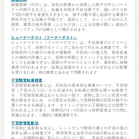
顕微授精（ICSI）は、女性の卵巣から採取した卵子の中にパート
ナーの精子を注入し、妊娠を目指す不妊治療です。細いガラス針
で1匹の精子を直接注入するため、精子の数や質に起因する重度の
男性不妊でも治療が可能です。原則として、タイミング法や人工
授精、通常の体外受精（ふりかけ法）による治療が難しい場合の
ステップアップの治療として検討されます。
ヒューナーテスト（フーナーテスト）
ヒューナーテスト（フーナーテスト）は、不妊検査のスクリーニ
ングとして、排卵のタイミングに合わせて行われる検査です。子
宮頸管内での精子の存在や運動性、子宮内への進入性、頸管粘液
との相性の評価により、排卵の時期とタイミングを合わせて性交
をしても妊娠できない原因の手がかりとなります。基本的に保険
適用で行われますが、結果は体調やタイミングのずれなどの影響
を受けるため、他の検査とあわせて判断されます。
子宮頸管粘液検査
子宮頸管粘液検査とは、不妊症の基本的な検査の一つで、子宮頸
管（子宮の入り口）から分泌される粘液の状態を調べる検査で
す。子宮頸管粘液はおりものの一部で、排卵に近づくと性質や状
態が変化するため、その変化を利用して排卵時期の目安や精子の
通りやすさを確認します。タイミング法や人工授精などの段階で
行われることが多く、排卵日の3～4日前から排卵直前までの間に
実施されます。一般的に保険適用です。
子宮卵管造影法
子宮内に造影剤を注入し、レントゲンで卵管の通りや子宮の形の
異常を調べる検査です。卵管異常は女性不妊の約3割を占めるた
め、一定期間妊娠に至らない方などに対し、不妊症の初期評価と