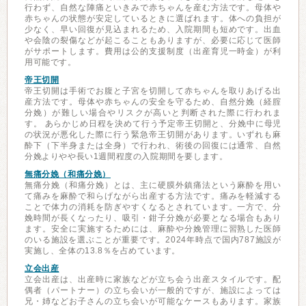
行わず、自然な陣痛といきみで赤ちゃんを産む方法です。母体や
赤ちゃんの状態が安定しているときに選ばれます。体への負担が
少なく、早い回復が見込まれるため、入院期間も短めです。出血
や会陰の裂傷などが起こることもありますが、必要に応じて医師
がサポートします。費用は公的支援制度（出産育児一時金）が利
用可能です。
帝王切開
帝王切開は手術でお腹と子宮を切開して赤ちゃんを取りあげる出
産方法です。母体や赤ちゃんの安全を守るため、自然分娩（経腟
分娩）が難しい場合やリスクが高いと判断された際に行われま
す。 あらかじめ日程を決めて行う予定帝王切開と、分娩中に母児
の状況が悪化した際に行う緊急帝王切開があります。いずれも麻
酔下（下半身または全身）で行われ、術後の回復には通常、自然
分娩よりやや長い1週間程度の入院期間を要します。
無痛分娩（和痛分娩）
無痛分娩（和痛分娩）とは、主に硬膜外鎮痛法という麻酔を用い
て痛みを麻酔で和らげながら出産する方法です。痛みを軽減する
ことで体力の消耗を防ぎやすくなるとされています。一方で、分
娩時間が長くなったり、吸引・鉗子分娩が必要となる場合もあり
ます。安全に実施するためには、麻酔や分娩管理に習熟した医師
のいる施設を選ぶことが重要です。2024年時点で国内787施設が
実施し、全体の13.8％を占めています。
立会出産
立会出産は、出産時に家族などが立ち会う出産スタイルです。配
偶者（パートナー）の立ち会いが一般的ですが、施設によっては
兄・姉などお子さんの立ち会いが可能なケースもあります。家族