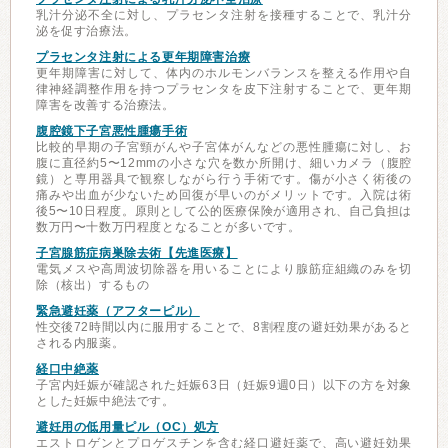
乳汁分泌不全に対し、プラセンタ注射を接種することで、乳汁分
泌を促す治療法。
プラセンタ注射による更年期障害治療
更年期障害に対して、体内のホルモンバランスを整える作用や自
律神経調整作用を持つプラセンタを皮下注射することで、更年期
障害を改善する治療法。
腹腔鏡下子宮悪性腫瘍手術
比較的早期の子宮頸がんや子宮体がんなどの悪性腫瘍に対し、お
腹に直径約5〜12mmの小さな穴を数か所開け、細いカメラ（腹腔
鏡）と専用器具で観察しながら行う手術です。傷が小さく術後の
痛みや出血が少ないため回復が早いのがメリットです。入院は術
後5〜10日程度。原則として公的医療保険が適用され、自己負担は
数万円〜十数万円程度となることが多いです。
子宮腺筋症病巣除去術【先進医療】
電気メスや高周波切除器を用いることにより腺筋症組織のみを切
除（核出）するもの
緊急避妊薬（アフターピル）
性交後72時間以内に服用することで、8割程度の避妊効果があると
される内服薬。
経口中絶薬
子宮内妊娠が確認された妊娠63日（妊娠9週0日）以下の方を対象
とした妊娠中絶法です。
避妊用の低用量ピル（OC）処方
エストロゲンとプロゲスチンを含む経口避妊薬で、高い避妊効果