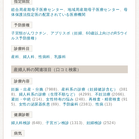
指定病院
総合周産期母子医療センター
、
地域周産期母子医療センター
、
母
体保護法指定医の配置されている医療機関
予防接種
子宮頸がんワクチン
、
アブリスボ（妊婦、60歳以上向けのRSウイ
ルス予防接種）
診療科目
産科
、
婦人科
、
性病科
、
乳腺科
産婦人科の関連項目（口コミ検索）
診療内容
妊娠・出産・分娩
(7988)、
産科系の診療（妊婦健診含む）
(381
8)、
婦人科系の診療（生理不順など）
(4299)、
不妊治療
(2066)、
避妊・中絶
(214)、
女性特有の悩み
(248)、
再検査・精密検査
(91
5)、
女性の泌尿器疾患
(69)、
予防歯科
(2381)、
性病
(13)
健康診断
婦人科検診
(648)、
子宮ガン検診
(1313)、
妊婦検診
(2524)
病気