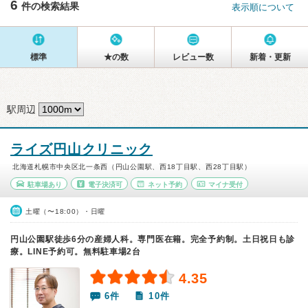
6
件の検索結果
表示順について
標準
★の数
レビュー数
新着・更新
駅周辺
ライズ円山クリニック
北海道札幌市中央区北一条西（円山公園駅、西18丁目駅、西28丁目駅）
駐車場あり
電子決済可
ネット予約
マイナ受付
土曜（〜18:00）・日曜
円山公園駅徒歩6分の産婦人科。専門医在籍。完全予約制。土日祝日も診
療。LINE予約可。無料駐車場2台
4.35
6件
10件