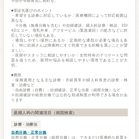
予防や早期発見に努める。
■受診先選びのポイント
・希望する診療に対応しているか：医療機関によって対応範囲は
異なる。
※分娩（無痛分娩を含む）や妊婦健診、婦人科診療・検診、3D/
4Dエコー、母乳外来、アフターピル（緊急避妊）の処方などに対
応していない場合もある。
・通院しやすい場所にあるか：定期的な通院が必要な場合も多
く、特に妊婦さんは陣痛時にすぐ到着できる距離を選ぶことが望
ましい。
・医師やスタッフに相談しやすいか：女性特有のデリケートな問
題を扱うため、疑問や悩みを相談しやすい環境であることが大
切。
■費用
・保険適用となる主な診療：月経異常や婦人科疾患の診察・検
査・治療など
・自由診療（自費）：妊婦健診、正常な出産（経腟分娩）など
※妊婦健診や経腟分娩では公的な助成制度が利用できる場合があ
ります
産婦人科の関連項目（病院検索）
診療・治療法
自然分娩・正常分娩
自然分娩・正常分娩（経腟分娩）は、できるだけ医療的な処置を