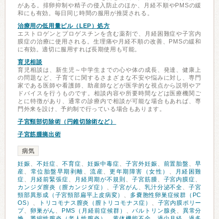
がある。排卵抑制や精子の侵入防止のほか、月経不順やPMSの緩
和にも有効。毎日同じ時間の服用が推奨される。
治療用の低用量ピル（LEP）処方
エストロゲンとプロゲスチンを含む薬剤で、月経困難症や子宮内
膜症の治療に使用される。生理痛や月経不順の改善、PMSの緩和
に有効。適切に服用すれば長期使用も可能。
育児相談
育児相談は、新生児～中学生までの心や体の成長、発達、健康上
の問題など、子育てに関するさまざまな不安や悩みに対し、専門
家である医師や看護師、助産師などが医学的な視点から説明やア
ドバイスを行うものです。相談内容や所要時間などは医療機関ご
とに特徴があり、通常の診療内で相談が可能な場合もあれば、専
門外来を設け、予約制で行っている場合もあります。
子宮頸部切除術（円錐切除術など）
子宮筋腫摘出術
病気
妊娠
、
不妊症
、
不育症
、
妊娠中毒症
、
子宮外妊娠
、
前置胎盤
、
早
産
、
常位胎盤早期剥離
、
流産
、
更年期障害（女性）
、
月経困難
症
、
月経前緊張症
、
月経周期が不規則
、
子宮筋腫
、
子宮内膜症
、
カンジダ膣炎（膣カンジダ症）
、
子宮がん
、
乳汁分泌不全
、
子宮
頸部異形成（子宮頸部扁平上皮病変）
、
多嚢胞性卵巣症候群（PC
OS）
、
トリコモナス膣炎（膣トリコモナス症）
、
子宮内膜ポリー
プ
、
卵巣がん
、
PMS（月経前症候群）
、
バルトリン腺炎
、
異常分
娩
、
萎縮性膣炎（老人性膣炎）
、
黄体機能不全
、
過少月経
、
過多