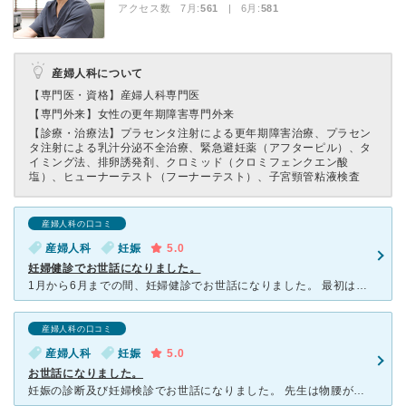
アクセス数 7月:
561
| 6月:
581
産婦人科について
【専門医・資格】
産婦人科専門医
【専門外来】
女性の更年期障害専門外来
【診療・治療法】
プラセンタ注射による更年期障害治療、プラセン
タ注射による乳汁分泌不全治療、緊急避妊薬（アフターピル）、タ
イミング法、排卵誘発剤、クロミッド（クロミフェンクエン酸
塩）、ヒューナーテスト（フーナーテスト）、子宮頸管粘液検査
産婦人科の口コミ
産婦人科
妊娠
5.0
妊婦健診でお世話になりました。
1月から6月までの間、妊婦健診でお世話になりました。 最初は家からの距離と予約の取りやすさのみで選んだのですが、先生、看護師さんどなたもとても優しくて親しみやすかったので、こちらの病院にして本当に良
産婦人科の口コミ
産婦人科
妊娠
5.0
お世話になりました。
妊娠の診断及び妊婦検診でお世話になりました。 先生は物腰がやわらかい方で、とても丁寧な診察をしてくださいました。 看護師さん助産師さんも皆さんお優しかったです。 待ち時間もかなり少なくて、つわり