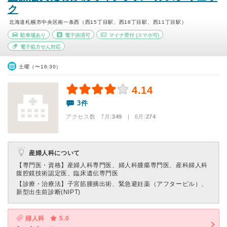
ク
北海道札幌市中央区南一条西（西15丁目駅、西18丁目駅、西11丁目駅）
駐車場あり
電子決済可
マイナ受付
(スマホ可)
電子処方せん対応
土曜（〜16:30）
4.14
3件
アクセス数 7月:
349
| 6月:
274
産婦人科について
【専門医・資格】
産婦人科専門医、婦人科腫瘍専門医、産科婦人科
腹腔鏡技術認定医、臨床遺伝専門医
【診療・治療法】
子宮筋腫摘出術、緊急避妊薬（アフターピル）、
新型出生前診断(NIPT)
婦人科
5.0