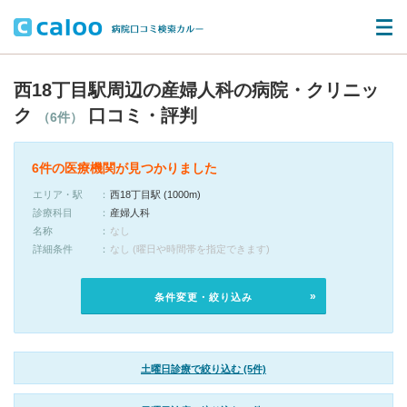
西18丁目駅周辺の産婦人科の病院・クリニッ
ク
口コミ・評判
（6件）
6件の医療機関が見つかりました
エリア・駅
西18丁目駅 (1000m)
診療科目
産婦人科
名称
なし
詳細条件
なし (曜日や時間帯を指定できます)
条件変更・絞り込み
土曜日診療で絞り込む (5件)