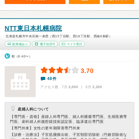
NTT東日本札幌病院
北海道札幌市中央区南一条西（西15丁目駅、西18丁目駅、西線6条駅）
駐車場あり
電子決済可
マイナ受付
朝（8:40〜）
3.70
48件
アクセス数 7月:
2,000
| 6月:
2,200
産婦人科について
【専門医・資格】
産婦人科専門医、婦人科腫瘍専門医、生殖医療専
門医、産科婦人科腹腔鏡技術認定医、臨床遺伝専門医
【専門外来】
女性の更年期障害専門外来
【診療・治療法】
子宮筋腫摘出術、子宮頸部切除術（円錐切除術な