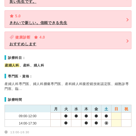
良い先生です。
5.0
きれいで新しい。信頼できる先生
健康診断
4.0
おすすめします
診療科目：
産婦人科
、産科、婦人科
専門医・資格：
産婦人科専門医、婦人科腫瘍専門医、産科婦人科腹腔鏡技術認定医、細胞診専
門医、臨…
診療時間
月
火
水
木
金
土
日
祝
09:00-12:00
14:00-17:30
13:00-16:30