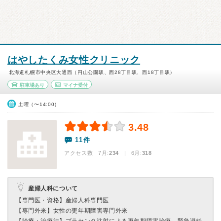
はやしたくみ女性クリニック
北海道札幌市中央区大通西（円山公園駅、西28丁目駅、西18丁目駅）
駐車場あり
マイナ受付
土曜（〜14:00）
3.48
11件
アクセス数 7月:
234
| 6月:
318
産婦人科について
【専門医・資格】
産婦人科専門医
【専門外来】
女性の更年期障害専門外来