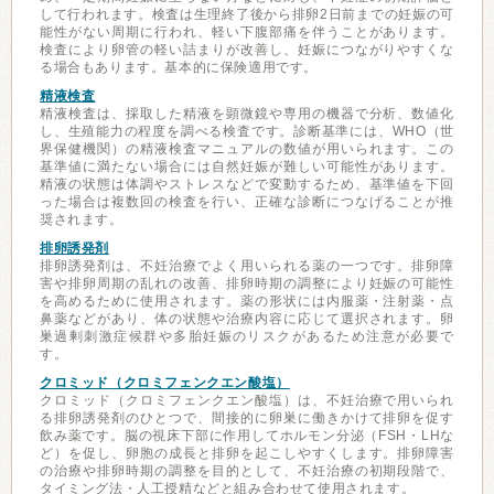
して行われます。検査は生理終了後から排卵2日前までの妊娠の可
能性がない周期に行われ、軽い下腹部痛を伴うことがあります。
検査により卵管の軽い詰まりが改善し、妊娠につながりやすくな
る場合もあります。基本的に保険適用です。
精液検査
精液検査は、採取した精液を顕微鏡や専用の機器で分析、数値化
し、生殖能力の程度を調べる検査です。診断基準には、WHO（世
界保健機関）の精液検査マニュアルの数値が用いられます。この
基準値に満たない場合には自然妊娠が難しい可能性があります。
精液の状態は体調やストレスなどで変動するため、基準値を下回
った場合は複数回の検査を行い、正確な診断につなげることが推
奨されます。
排卵誘発剤
排卵誘発剤は、不妊治療でよく用いられる薬の一つです。排卵障
害や排卵周期の乱れの改善、排卵時期の調整により妊娠の可能性
を高めるために使用されます。薬の形状には内服薬・注射薬・点
鼻薬などがあり、体の状態や治療内容に応じて選択されます。卵
巣過剰刺激症候群や多胎妊娠のリスクがあるため注意が必要で
す。
クロミッド（クロミフェンクエン酸塩）
クロミッド（クロミフェンクエン酸塩）は、不妊治療で用いられ
る排卵誘発剤のひとつで、間接的に卵巣に働きかけて排卵を促す
飲み薬です。脳の視床下部に作用してホルモン分泌（FSH・LHな
ど）を促し、卵胞の成長と排卵を起こしやすくします。排卵障害
の治療や排卵時期の調整を目的として、不妊治療の初期段階で、
タイミング法・人工授精などと組み合わせて使用されます。