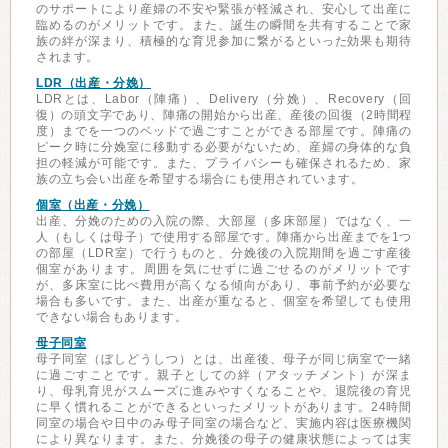
のサポートにより産婦の不安や緊張が軽減され、安心して出産に
臨めるのがメリットです。また、誕生の瞬間を共有することで家
族の絆が深まり、積極的な育児参加に繋がるといった効果も期待
されます。
LDR（出産・分娩）
LDRとは、Labor（陣痛）、Delivery（分娩）、Recovery（回
復）の頭文字であり、陣痛の開始から出産、産後の回復（2時間程
度）までを一つのベッドで過ごすことができる部屋です。陣痛の
ピーク時に分娩室に移動する必要がないため、産婦の身体的な負
担の軽減が可能です。また、プライバシーも確保されるため、家
族の立ち会い出産を希望する場合にも使用されています。
個室（出産・分娩）
出産、分娩のための入院の際、大部屋（多床部屋）ではなく、一
人（もしくは母子）で使用する部屋です。陣痛から出産までを1つ
の部屋（LDR室）で行うものと、分娩後の入院期間を過ごす産後
個室があります。周囲を気にせずに過ごせるのがメリットです
が、多床室に比べ費用が高くなる傾向があり、事前予約が必要な
場合も多いです。また、出産が重なると、個室を希望しても使用
できない場合もあります。
母子同室
母子同室（ぼしどうしつ）とは、出産後、母子が同じ病室で一緒
に過ごすことです。親子としての絆（アタッチメント）が深ま
り、母乳育児がスムーズに進みやすくなることや、退院後の育児
に早く慣れることができるといったメリットがあります。24時間
同室の場合や日中のみ母子同室の場合など、実施内容は医療機関
により異なります。また、分娩後の母子の健康状態によっては実