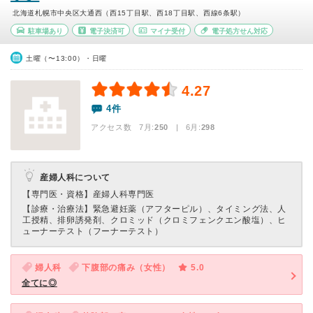
北海道札幌市中央区大通西（西15丁目駅、西18丁目駅、西線6条駅）
駐車場あり
電子決済可
マイナ受付
電子処方せん対応
土曜（〜13:00）・日曜
4.27
4件
アクセス数 7月:
250
| 6月:
298
産婦人科について
【専門医・資格】
産婦人科専門医
【診療・治療法】
緊急避妊薬（アフターピル）、タイミング法、人
工授精、排卵誘発剤、クロミッド（クロミフェンクエン酸塩）、ヒ
ューナーテスト（フーナーテスト）
婦人科
下腹部の痛み（女性）
5.0
全てに◎