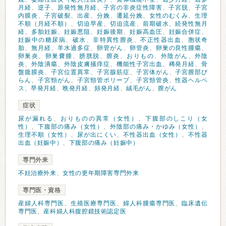
月経
、
逆子
、
原発性無月経
、
子宮の非炎症性障害
、
子宮脱
、
子宮
内膜炎
、
子宮破裂
、
出産
、
分娩
、
遷延分娩
、
女性のむくみ
、
生理
不順（月経不順）
、
切迫早産
、
切迫流産
、
前期破水
、
続発性無月
経
、
多胎妊娠
、
妊娠悪阻
、
妊娠後期
、
妊娠高血圧
、
妊娠合併症
、
妊娠中の糖尿病
、
破水
、
非特異性膣炎
、
不正性器出血
、
胞状奇
胎
、
無月経
、
羊水過多症
、
卵管がん
、
卵管炎
、
卵巣の良性腫瘍
、
卵巣炎
、
卵巣嚢腫
、
膀胱脱
、
膣炎
、
おりもの
、
外陰がん
、
外陰
炎
、
外陰潰瘍
、
外陰皮膚掻痒症
、
機能性子宮出血
、
稀発月経
、
骨
盤腹膜炎
、
子宮位置異常
、
子宮腺筋症
、
子宮体がん
、
子宮膣部び
らん
、
子宮頸がん
、
子宮頸管ポリープ
、
子宮頸管炎
、
性器ヘルペ
ス
、
早発月経
、
晩発月経
、
頻発月経
、
絨毛がん
、
膣がん
症状
尿が漏れる
、
おりものの異常（女性）
、
下腹部のしこり（女
性）
、
下腹部の痛み（女性）
、
外陰部の痛み・かゆみ（女性）
、
生理不順（女性）
、
尿が出にくい
、
不性器出血（女性）
、
不性器
出血（妊娠中）
、
下腹部の痛み（妊娠中）
専門外来
不妊治療外来
、
女性の更年期障害専門外来
専門医・資格
産婦人科専門医
、
生殖医療専門医
、
婦人科腫瘍専門医
、
臨床遺伝
専門医
、
産科婦人科腹腔鏡技術認定医