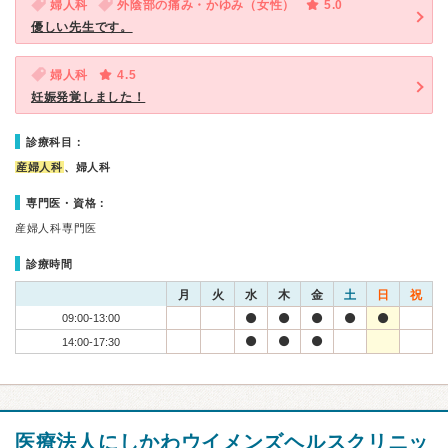
婦人科
外陰部の痛み・かゆみ（女性）
5.0
優しい先生です。
婦人科
4.5
妊娠発覚しました！
診療科目：
産婦人科
、婦人科
専門医・資格：
産婦人科専門医
診療時間
月
火
水
木
金
土
日
祝
09:00-13:00
14:00-17:30
医療法人にしかわウイメンズヘルスクリニッ