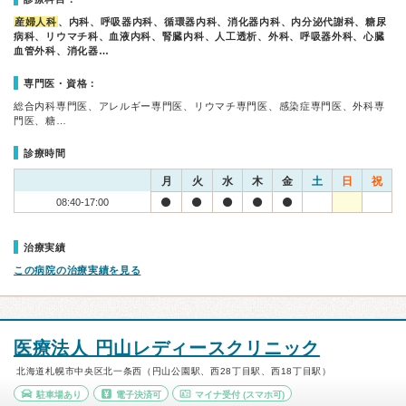
産婦人科
、内科、呼吸器内科、循環器内科、消化器内科、内分泌代謝科、糖尿
病科、リウマチ科、血液内科、腎臓内科、人工透析、外科、呼吸器外科、心臓
血管外科、消化器…
専門医・資格：
総合内科専門医、アレルギー専門医、リウマチ専門医、感染症専門医、外科専
門医、糖…
診療時間
月
火
水
木
金
土
日
祝
08:40-17:00
治療実績
この病院の治療実績を見る
医療法人 円山レディースクリニック
北海道札幌市中央区北一条西（円山公園駅、西28丁目駅、西18丁目駅）
駐車場あり
電子決済可
マイナ受付
(スマホ可)