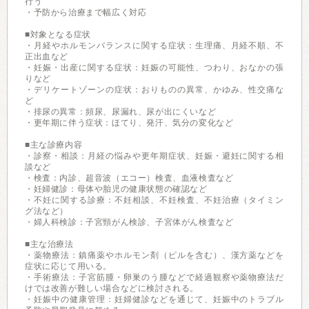
行う
・予防から治療まで幅広く対応
■対象となる症状
・月経やホルモンバランスに関する症状：生理痛、月経不順、不
正出血など
・妊娠・出産に関する症状：妊娠の可能性、つわり、おなかの張
りなど
・デリケートゾーンの症状：おりものの異常、かゆみ、性交痛な
ど
・排尿の異常：頻尿、尿漏れ、尿が出にくいなど
・更年期に伴う症状：ほてり、発汗、気分の変化など
■主な診療内容
・診察・相談：月経の悩みや更年期症状、妊娠・避妊に関する相
談など
・検査：内診、超音波（エコー）検査、血液検査など
・妊婦健診：母体や胎児の健康状態の確認など
・不妊に関する診療：不妊相談、不妊検査、不妊治療（タイミン
グ法など）
・婦人科検診：子宮頸がん検診、子宮体がん検査など
■主な治療法
・薬物療法：鎮痛薬やホルモン剤（ピルを含む）、漢方薬などを
症状に応じて用いる。
・手術療法：子宮筋腫・卵巣のう腫などで経過観察や薬物療法だ
けでは改善が難しい場合などに検討される。
・妊娠中の健康管理：妊婦健診などを通じて、妊娠中のトラブル