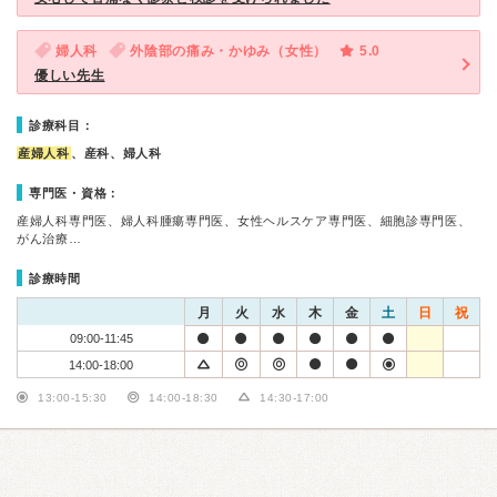
婦人科
外陰部の痛み・かゆみ（女性）
5.0
優しい先生
診療科目：
産婦人科
、産科、婦人科
専門医・資格：
産婦人科専門医、婦人科腫瘍専門医、女性ヘルスケア専門医、細胞診専門医、
がん治療…
診療時間
月
火
水
木
金
土
日
祝
09:00-11:45
14:00-18:00
13:00-15:30
14:00-18:30
14:30-17:00