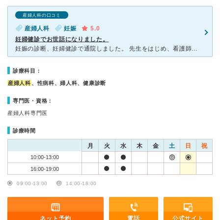
産婦人科の口コミ
産婦人科
妊娠
5.0
妊婦健診でお世話になりました。
妊娠の診断、妊婦健診で通院しました。 先生をはじめ、看護師さん、受付の方々は皆さん親切で感じが良く、院内は清潔で過ごしやすかったです。 仕事をしていたため、土日も開業しているのは大変助かりました。
診療科目：
産婦人科
、性病科、婦人科、健康診断
専門医・資格：
産婦人科専門医
診療時間
月
火
水
木
金
土
日
祝
10:00-13:00
16:00-19:00
09:00-13:00
14:00-18:00
ネット予約
電話
公式サイト