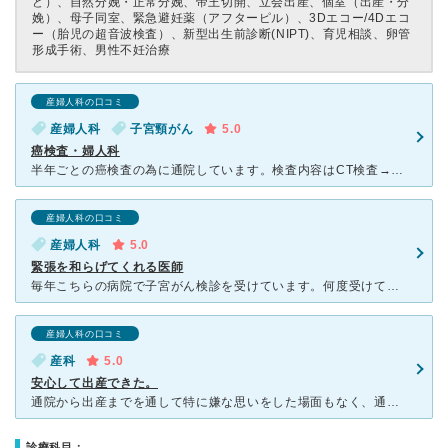
ど）、自然分娩・正常分娩、帝王切開、立会出産、個室（出産・分
娩）、母子同室、緊急避妊薬（アフターピル）、3Dエコー/4Dエコ
ー（胎児の超音波検査）、新型出生前診断(NIPT)、育児相談、卵管
形成手術、男性不妊治療
産婦人科の口コミ
産婦人科
子宮頸がん
5.0
癌検査・婦人科
半年ごとの癌検査の為に通院しています。検査内容はCT検査→次回は組織検査と、順番にして頂いています。 女性の担当医に変わりました。とても丁寧な検査をして下さっています。組織検査の際は、組織を取る
産婦人科の口コミ
産婦人科
5.0
緊張を和らげてくれる医師
毎年こちらの病院で子宮がん検診を受けています。何度受けても婦人科は緊張しますが、担当の女性医師は入室直後から笑顔で挨拶して下さり、検査中も｢大丈夫ですか｣など声をかけて頂きリラックスして検査を受けられ
産婦人科の口コミ
産科
5.0
安心して出産できた。
通院から出産までを通して特に嫌な思いをした場面もなく、通院中はつわりや切迫流産・切迫早産の診断もありメンタル面でも辛い場面が多かったのですが、診察等も安心してお願いすることができました。先生からの説明
診療科目：