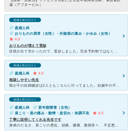
【診療・治療法】
プラセンタ注射による更年期障害治療、緊急避妊
薬（アフターピル）
産婦人科の口コミ
産婦人科
おりものの異常（女性）・外陰部の痛み・かゆみ（女性）
4.5
おりものが増えて受診
症状が出て辛かったので、受診しました。完全予約制ではなく、利用しやすかったです。仕事後夕方の利用でしたが、待ち時間も10分程度と少なめでした。事前予約も前日まではできるようでした。診察前に看護師さん？
産婦人科の口コミ
産婦人科
4.5
相談しやすい先生
我が子の妊婦健診は2人ともこちらに行ってました。妊娠中の不調などはたくさんありましたが、いつも親身に聞いて下さりました。手際もよくいつもわかりやすかった印象です。美容目的？として通院されてる方もいるの
産婦人科の口コミ
産婦人科
更年期障害（女性）
肩こり・肩の痛み・動悸・息切れ・体調不良
4.5
丁寧に説明してくれる先生です
身体のだるさ、肩こりの悪化、頭痛、腰痛、微熱等々、 不定愁訴がひどくなったので、 ネットで調べて自宅近くのこちらの病院を受診しました。 時間予約制で、初診の時はたまたまキャンセルが出た枠があ