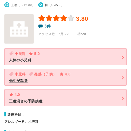
土曜（〜12:00）
朝（8:45〜）
3.80
3件
アクセス数 7月:
22
| 6月:
28
小児科
5.0
人気の小児科
小児科
発熱（子供）
4.0
先生が親身
4.0
三種混合の予防接種
診療科目：
アレルギー科、小児科