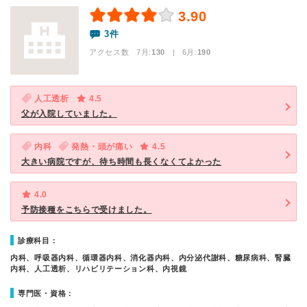
3.90
3件
アクセス数 7月:
130
| 6月:
190
人工透析
4.5
父が入院していました。
内科
発熱・頭が痛い
4.5
大きい病院ですが、待ち時間も長くなくてよかった
4.0
予防接種をこちらで受けました。
診療科目：
内科、呼吸器内科、循環器内科、消化器内科、内分泌代謝科、糖尿病科、腎臓
内科、人工透析、リハビリテーション科、内視鏡
専門医・資格：