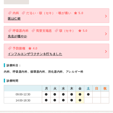
内科
だるい・咳（セキ）・喉が痛い
5.0
医は仁術
呼吸器内科
気管支喘息
咳（セキ）
5.0
先生が穏やか
予防接種
4.0
インフルエンザワクチンを打ちました
診療科目：
内科、呼吸器内科、循環器内科、消化器内科、アレルギー科
診療時間
月
火
水
木
金
土
日
祝
09:00-12:30
14:00-18:30