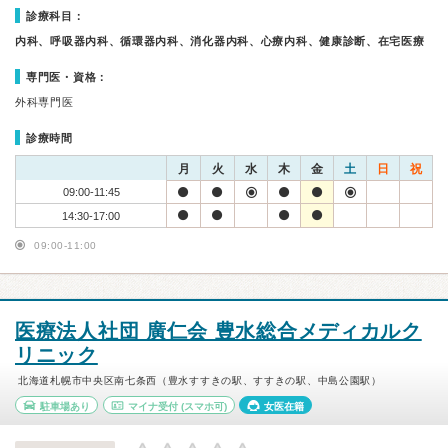
診療科目：
内科、呼吸器内科、循環器内科、消化器内科、心療内科、健康診断、在宅医療
専門医・資格：
外科専門医
診療時間
月
火
水
木
金
土
日
祝
09:00-11:45
14:30-17:00
09:00-11:00
医療法人社団 廣仁会 豊水総合メディカルク
リニック
北海道札幌市中央区南七条西（豊水すすきの駅、すすきの駅、中島公園駅）
駐車場あり
マイナ受付
(スマホ可)
女医在籍