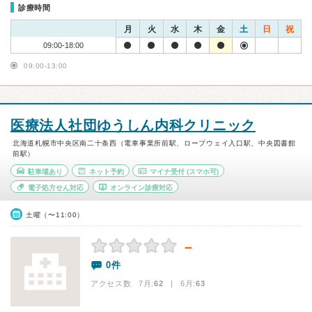
診療時間
月
火
水
木
金
土
日
祝
09:00-18:00
09:00-13:00
医療法人社団ゆうしん内科クリニック
北海道札幌市中央区南二十条西（電車事業所前駅、ロープウェイ入口駅、中央図書館
前駅）
駐車場あり
ネット予約
マイナ受付
(スマホ可)
電子処方せん対応
オンライン診療対応
土曜（〜11:00）
－
0件
アクセス数 7月:
62
| 6月:
63