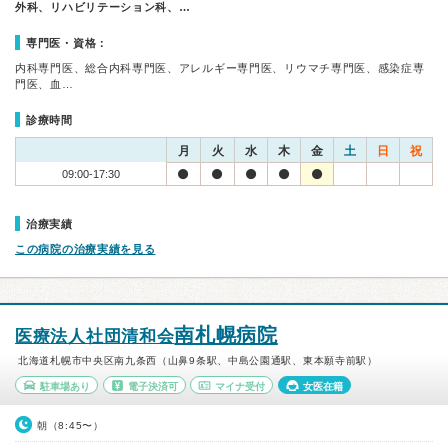
外科、リハビリテーション科、…
専門医・資格：
内科専門医、総合内科専門医、アレルギー専門医、リウマチ専門医、感染症専
門医、血…
診療時間
月
火
水
木
金
土
日
祝
09:00-17:30
治療実績
この病院の治療実績を見る
南札幌病院
医療法人社団清和会
北海道札幌市中央区南九条西（山鼻9条駅、中島公園通駅、東本願寺前駅）
駐車場あり
電子決済可
マイナ受付
女医在籍
朝（8:45〜）