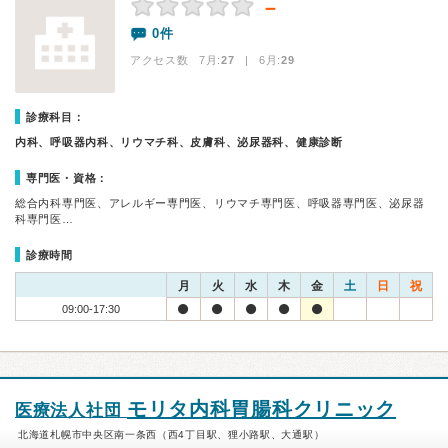
－
0件
アクセス数 7月:
27
| 6月:
29
診療科目：
内科、呼吸器内科、リウマチ科、皮膚科、泌尿器科、健康診断
専門医・資格：
総合内科専門医、アレルギー専門医、リウマチ専門医、呼吸器専門医、泌尿器
科専門医…
診療時間
月
火
水
木
金
土
日
祝
09:00-17:30
モリタ内科胃腸科クリニック
医療法人社団
北海道札幌市中央区南一条西（西4丁目駅、狸小路駅、大通駅）