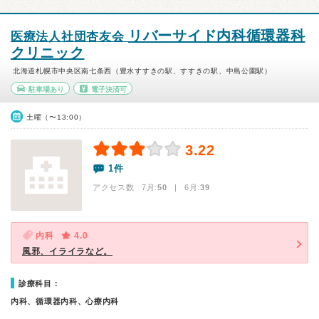
リバーサイド内科循環器科
医療法人社団杏友会
クリニック
北海道札幌市中央区南七条西（豊水すすきの駅、すすきの駅、中島公園駅）
駐車場あり
電子決済可
土曜（〜13:00）
3.22
1件
アクセス数 7月:
50
| 6月:
39
内科
4.0
風邪、イライラなど。
診療科目：
内科、循環器内科、心療内科