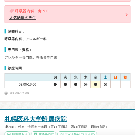
呼吸器内科
5.0
人気納得の先生
診療科目：
呼吸器内科、アレルギー科
専門医・資格：
アレルギー専門医、呼吸器専門医
診療時間
月
火
水
木
金
土
日
祝
09:00-18:00
09:00-12:00
札幌医科大学附属病院
北海道札幌市中央区南一条西（西15丁目駅、西18丁目駅、西線6条駅）
駐車場あり
電子決済可
マイナ受付
(スマホ可)