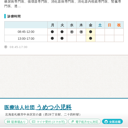
糖尿病専門医、循環器専門医、消化器病専門医、消化器内視鏡専門医、腎臓専
門医、透…
診療時間
月
火
水
木
金
土
日
祝
08:45-12:00
13:00-17:00
08:45-17:00
うめつ小児科
医療法人社団
北海道札幌市中央区宮の森（西28丁目駅、二十四軒駅）
駐車場あり
マイナ受付
(スマホ可)
電子処方せん対応
女医在籍