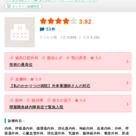
オンライン診療対応
3.92
53件
アクセス数 7月:
3,909
| 6月:
4,152
歯科口腔外科
親知らず
顎の異常
5.0
技術の最高位
皮膚科
5.0
【私のかかりつけ病院】外来看護師さんの対応
眼科
緑内障
視力の低下
5.0
閉塞隅角緑内障発症で緊急入院
診療科目：
内科、呼吸器内科、循環器内科、消化器内科、神経内科、血液内科、外科、呼
吸器外科、心臓血管外科、消化器外科、乳腺科、脳神経外科、整形外科、形成