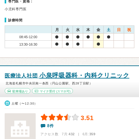
専門医・資格：
小児科専門医
診療時間
月
火
水
木
金
土
日
祝
08:45-12:00
13:30-16:30
小泉呼吸器科・内科クリニック
医療法人社団
北海道札幌市中央区南一条西（円山公園駅、西28丁目駅）
駐車場あり
マイナ受付
(スマホ可)
土曜（〜12:30）
3.51
8件
アクセス数 7月:
432
| 6月:
359