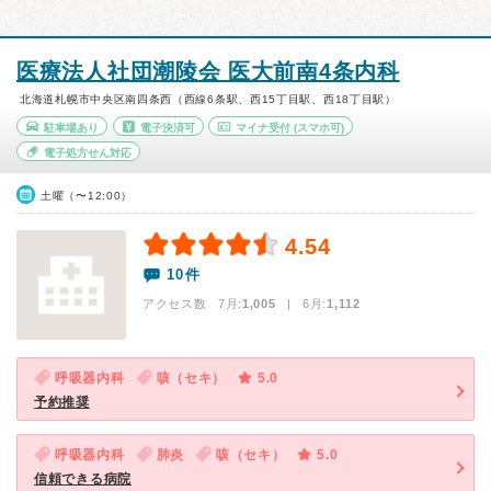
医療法人社団潮陵会 医大前南4条内科
北海道札幌市中央区南四条西（西線6条駅、西15丁目駅、西18丁目駅）
駐車場あり
電子決済可
マイナ受付
(スマホ可)
電子処方せん対応
土曜（〜12:00）
4.54
10件
アクセス数 7月:
1,005
| 6月:
1,112
呼吸器内科
咳（セキ）
5.0
予約推奨
呼吸器内科
肺炎
咳（セキ）
5.0
信頼できる病院