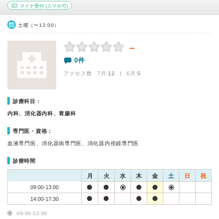
マイナ受付
(スマホ可)
土曜（〜12:00）
－
0件
アクセス数 7月:
12
| 6月:
5
診療科目：
内科、消化器内科、胃腸科
専門医・資格：
血液専門医、消化器病専門医、消化器内視鏡専門医
診療時間
月
火
水
木
金
土
日
祝
09:00-13:00
14:00-17:30
09:00-12:00