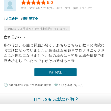
5.0
オス子ママ（本人ではない・40代・女性・掲載口コミ2件）
人工透析
慢性腎不全
この口コミは受診から5年以上経過しています。
亡き母が・・
私の母は、心臓と腎臓が悪く、あちらこちらと数々の病院に
お世話になっていましたが最後は五稜郭ネフロクリニックさ
んにお世話になりました。母の場合は当初地元総合病院で血
液透析をしていたのですがその透析も出来...
続きを読む
2013年12月受診 / 2015年07月投稿
31人が参考になった
口コミをもっと読む (2件)