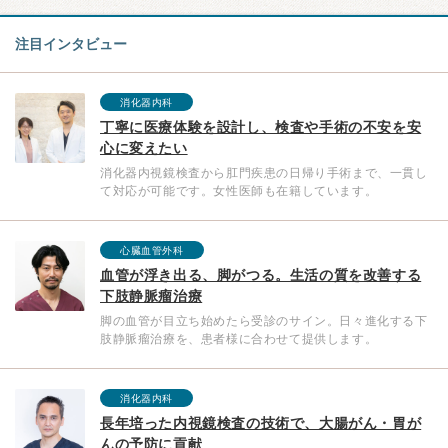
注目インタビュー
消化器内科
丁寧に医療体験を設計し、検査や手術の不安を安
心に変えたい
消化器内視鏡検査から肛門疾患の日帰り手術まで、一貫し
て対応が可能です。女性医師も在籍しています。
心臓血管外科
血管が浮き出る、脚がつる。生活の質を改善する
下肢静脈瘤治療
脚の血管が目立ち始めたら受診のサイン。日々進化する下
肢静脈瘤治療を、患者様に合わせて提供します。
消化器内科
長年培った内視鏡検査の技術で、大腸がん・胃が
んの予防に貢献