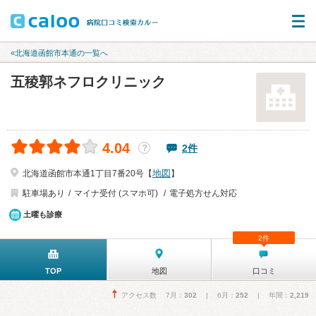
«北海道函館市本通の一覧へ
五稜郭ネフロクリニック
4.04
2件
？
地図
北海道函館市本通1丁目7番20号【
】
駐車場あり
マイナ受付 (スマホ可)
電子処方せん対応
土曜も診療
2件
TOP
地図
口コミ
アクセス数 7月：
302
| 6月：
252
| 年間：
2,219