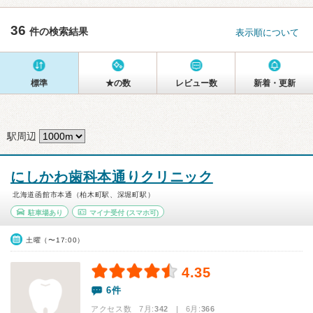
36
件の検索結果
表示順について
標準
★の数
レビュー数
新着・更新
駅周辺
にしかわ歯科本通りクリニック
北海道函館市本通（柏木町駅、深堀町駅）
駐車場あり
マイナ受付
(スマホ可)
土曜（〜17:00）
4.35
6件
アクセス数 7月:
342
| 6月:
366