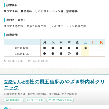
診療科目：
リウマチ科、整形外科、リハビリテーション科、放射線科
専門医・資格：
リウマチ専門医、整形外科専門医、リハビリテーション科専門医
診療時間
月
火
水
木
金
土
日
祝
08:30-12:00
14:00-17:30
08:30-12:30
14:00-18:30
杜の風五稜郭みやざき勢内科クリ
医療法人社団
ニック
北海道函館市本町（五稜郭公園前駅、杉並町駅、中央病院前駅）
駐車場あり
マイナ受付
電子処方せん対応