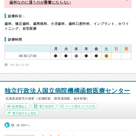
歯科なのに通うのが憂鬱にならない
診療科目：
歯科、矯正歯科、歯周病科、小児歯科、歯科口腔外科、インプラント、ホワイ
トニング、在宅医療
診療時間
月
火
水
木
金
土
日
祝
08:30-17:00
08:30-12:00
独立行政法人国立病院機構函館医療センター
北海道函館市川原町（深堀町駅、競馬場前駅、柏木町駅）
駐車場あり
電子決済可
マイナ受付
(スマホ可)
電子処方せん対応
朝（8:30〜）