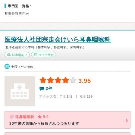
専門医・資格：
整形外科専門医
医療法人社団宗走会けいら耳鼻咽喉科
北海道函館市乃木町（柏木町駅、杉並町駅、深堀町駅）
駐車場あり
マイナ受付
土曜（〜17:00）
3.95
2件
アクセス数 7月:
142
| 6月:
239
耳鼻咽喉科
5.0
30年来の苦痛から解放されつつあります