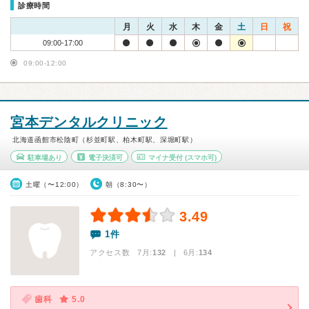
診療時間
月
火
水
木
金
土
日
祝
09:00-17:00
09:00-12:00
宮本デンタルクリニック
北海道函館市松陰町（杉並町駅、柏木町駅、深堀町駅）
駐車場あり
電子決済可
マイナ受付
(スマホ可)
土曜（〜12:00）
朝（8:30〜）
3.49
1件
アクセス数 7月:
132
| 6月:
134
歯科
5.0