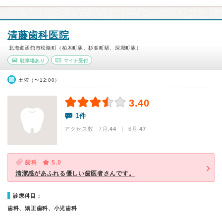
清藤歯科医院
北海道函館市松陰町（柏木町駅、杉並町駅、深堀町駅）
駐車場あり
マイナ受付
土曜（〜12:00）
3.40
1件
アクセス数 7月:
44
| 6月:
47
歯科
5.0
清潔感があふれる優しい歯医者さんです。
診療科目：
歯科、矯正歯科、小児歯科