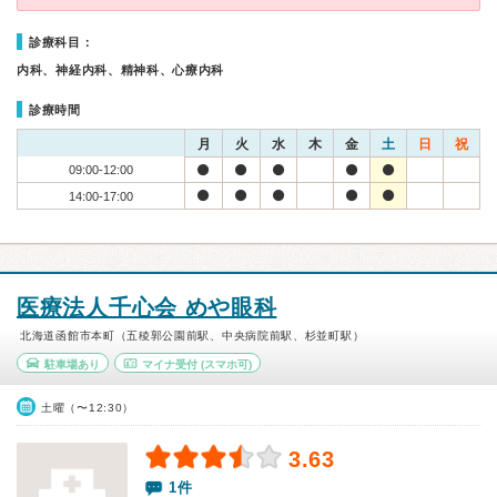
診療科目：
内科、神経内科、精神科、心療内科
診療時間
月
火
水
木
金
土
日
祝
09:00-12:00
14:00-17:00
医療法人千心会 めや眼科
北海道函館市本町（五稜郭公園前駅、中央病院前駅、杉並町駅）
駐車場あり
マイナ受付
(スマホ可)
土曜（〜12:30）
3.63
1件