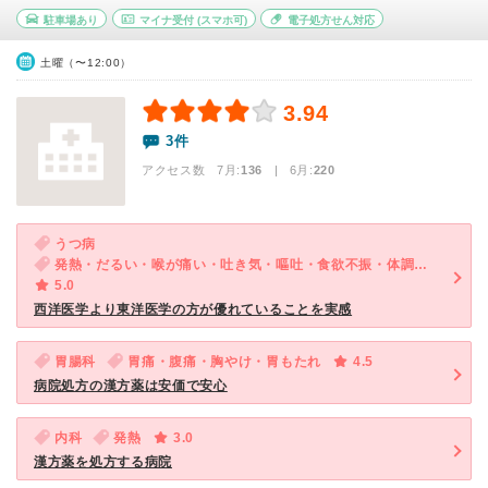
駐車場あり
マイナ受付
(スマホ可)
電子処方せん対応
土曜（〜12:00）
3.94
3件
アクセス数 7月:
136
| 6月:
220
うつ病
発熱・だるい・喉が痛い・吐き気・嘔吐・食欲不振・体調不良・急性の下痢・気が滅入る・不安
5.0
西洋医学より東洋医学の方が優れていることを実感
胃腸科
胃痛・腹痛・胸やけ・胃もたれ
4.5
病院処方の漢方薬は安価で安心
内科
発熱
3.0
漢方薬を処方する病院