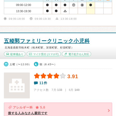
09:00-12:00
13:30-19:30
09:00-18:00
09:00-19:30
13:30-18:00
五稜郭ファミリークリニック小児科
北海道函館市柏木町（柏木町駅、深堀町駅、杉並町駅）
駐車場あり
マイナ受付
(スマホ可)
電子処方せん対応
土曜（〜12:00）
朝（8:45〜）
3.91
11件
アクセス数 7月:
133
| 6月:
140
アレルギー科
5.0
接する人みなさん親切です