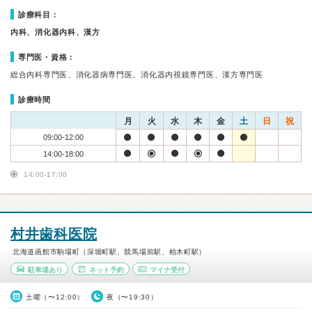
診療科目：
内科、消化器内科、漢方
専門医・資格：
総合内科専門医、消化器病専門医、消化器内視鏡専門医、漢方専門医
診療時間
月
火
水
木
金
土
日
祝
09:00-12:00
14:00-18:00
14:00-17:00
村井歯科医院
北海道函館市駒場町（深堀町駅、競馬場前駅、柏木町駅）
駐車場あり
ネット予約
マイナ受付
土曜（〜12:00）
夜（〜19:30）