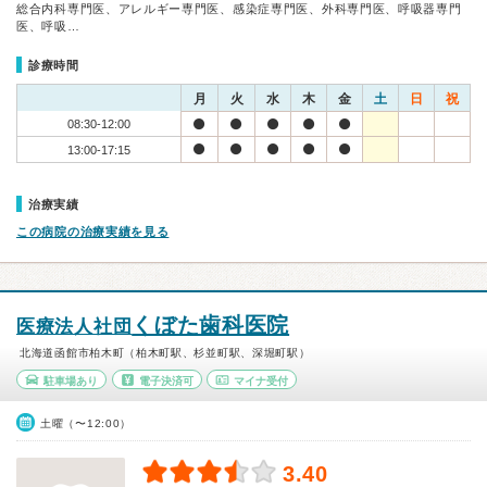
総合内科専門医、アレルギー専門医、感染症専門医、外科専門医、呼吸器専門
医、呼吸…
診療時間
月
火
水
木
金
土
日
祝
08:30-12:00
13:00-17:15
治療実績
この病院の治療実績を見る
くぼた歯科医院
医療法人社団
北海道函館市柏木町（柏木町駅、杉並町駅、深堀町駅）
駐車場あり
電子決済可
マイナ受付
土曜（〜12:00）
3.40