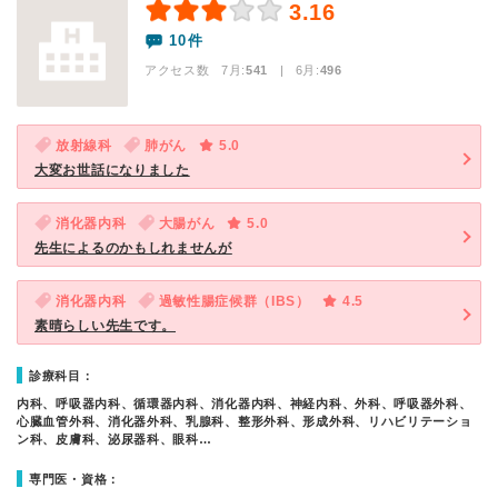
3.16
10件
アクセス数 7月:
541
| 6月:
496
放射線科
肺がん
5.0
大変お世話になりました
消化器内科
大腸がん
5.0
先生によるのかもしれませんが
消化器内科
過敏性腸症候群（IBS）
4.5
素晴らしい先生です。
診療科目：
内科、呼吸器内科、循環器内科、消化器内科、神経内科、外科、呼吸器外科、
心臓血管外科、消化器外科、乳腺科、整形外科、形成外科、リハビリテーショ
ン科、皮膚科、泌尿器科、眼科…
専門医・資格：