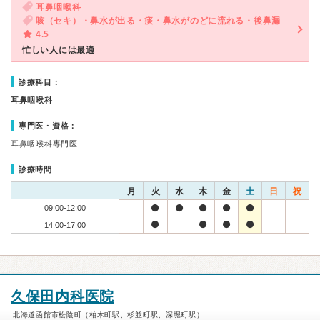
耳鼻咽喉科
咳（セキ）・鼻水が出る・痰・鼻水がのどに流れる・後鼻漏
4.5
忙しい人には最適
診療科目：
耳鼻咽喉科
専門医・資格：
耳鼻咽喉科専門医
診療時間
月
火
水
木
金
土
日
祝
09:00-12:00
14:00-17:00
久保田内科医院
北海道函館市松陰町（柏木町駅、杉並町駅、深堀町駅）