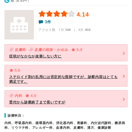
朝（8:45〜）
4.14
3件
アクセス数 7月:
368
| 6月:
408
皮膚科
皮膚の発疹・かゆみ
5.0
症状がなかなか改善しない方に
5.0
ステロイド剤の乱用には否定的な医師ですが、診察内容はとても
満足です。
内科
4.0
受付から診察終了まで長いですが
診療科目：
内科、呼吸器内科、循環器内科、消化器内科、胃腸科、内分泌代謝科、糖尿病
科、リウマチ科、アレルギー科、血液内科、皮膚科、漢方、健康診断