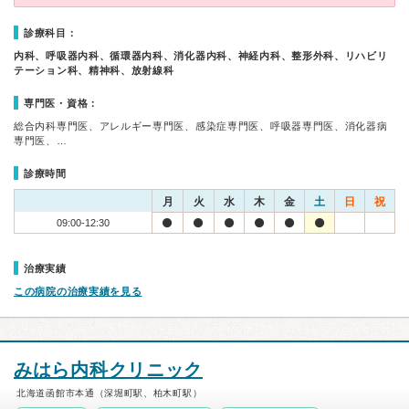
診療科目：
内科、呼吸器内科、循環器内科、消化器内科、神経内科、整形外科、リハビリ
テーション科、精神科、放射線科
専門医・資格：
総合内科専門医、アレルギー専門医、感染症専門医、呼吸器専門医、消化器病
専門医、…
診療時間
月
火
水
木
金
土
日
祝
09:00-12:30
治療実績
この病院の治療実績を見る
みはら内科クリニック
北海道函館市本通（深堀町駅、柏木町駅）