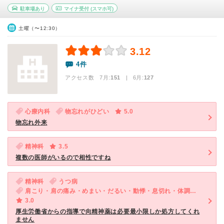
駐車場あり
マイナ受付
(スマホ可)
土曜（〜12:30）
3.12
4件
アクセス数 7月:
151
| 6月:
127
心療内科
物忘れがひどい
5.0
物忘れ外来
精神科
3.5
複数の医師がいるので相性ですね
精神科
うつ病
肩こり・肩の痛み・めまい・だるい・動悸・息切れ・体調不良・ED（男性）・気が滅入る・不安
3.0
厚生労働省からの指導で向精神薬は必要最小限しか処方してくれ
ません