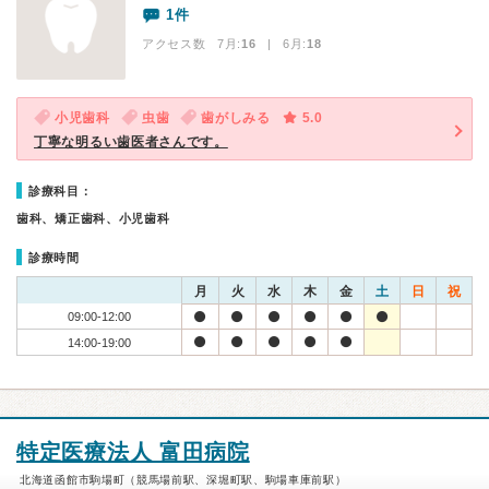
1件
アクセス数 7月:
16
| 6月:
18
小児歯科
虫歯
歯がしみる
5.0
丁寧な明るい歯医者さんです。
診療科目：
歯科、矯正歯科、小児歯科
診療時間
月
火
水
木
金
土
日
祝
09:00-12:00
14:00-19:00
特定医療法人 富田病院
北海道函館市駒場町（競馬場前駅、深堀町駅、駒場車庫前駅）