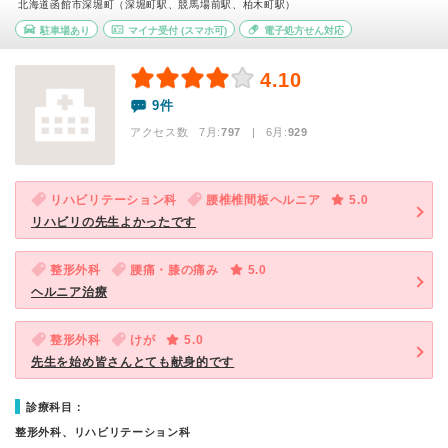
北海道函館市深堀町（深堀町駅、競馬場前駅、柏木町駅）
駐車場あり
マイナ受付
(スマホ可)
電子処方せん対応
4.10
9件
アクセス数 7月:
797
| 6月:
929
リハビリテーション科
腰椎椎間板ヘルニア
5.0
リハビリの先生よかったです
整形外科
腰痛・膝の痛み
5.0
ヘルニア治療
整形外科
けが
5.0
先生を始め皆さんとても献身的です
診療科目：
整形外科、リハビリテーション科