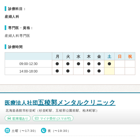
診療科目：
産婦人科
専門医・資格：
産婦人科専門医
診療時間
月
火
水
木
金
土
日
祝
09:00-12:30
14:00-18:00
五稜郭メンタルクリニック
医療法人社団
北海道函館市杉並町（杉並町駅、五稜郭公園前駅、柏木町駅）
駐車場あり
マイナ受付
(スマホ可)
土曜（〜17:30）
夜（〜19:30）