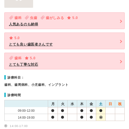
歯科
虫歯
歯がしみる
5.0
人気あるのも納得
5.0
とても良い歯医者さんです
歯科
5.0
とても丁寧な対応
診療科目：
歯科、歯周病科、小児歯科、インプラント
診療時間
月
火
水
木
金
土
日
祝
09:00-12:00
14:00-19:00
14:00-17:00