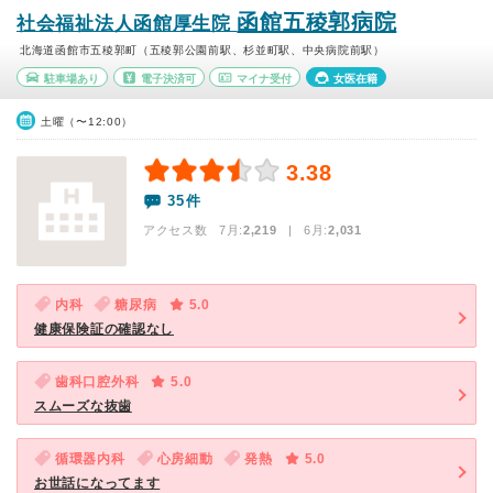
函館五稜郭病院
社会福祉法人函館厚生院
北海道函館市五稜郭町（五稜郭公園前駅、杉並町駅、中央病院前駅）
駐車場あり
電子決済可
マイナ受付
女医在籍
土曜（〜12:00）
3.38
35件
アクセス数 7月:
2,219
| 6月:
2,031
内科
糖尿病
5.0
健康保険証の確認なし
歯科口腔外科
5.0
スムーズな抜歯
循環器内科
心房細動
発熱
5.0
お世話になってます