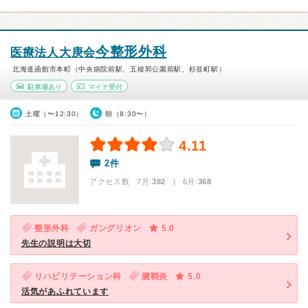
今整形外科
医療法人大庚会
北海道函館市本町（中央病院前駅、五稜郭公園前駅、杉並町駅）
駐車場あり
マイナ受付
土曜（〜12:30）
朝（8:30〜）
4.11
2件
アクセス数 7月:
382
| 6月:
368
整形外科
ガングリオン
5.0
先生の説明は大切
リハビリテーション科
腱鞘炎
5.0
活気があふれています