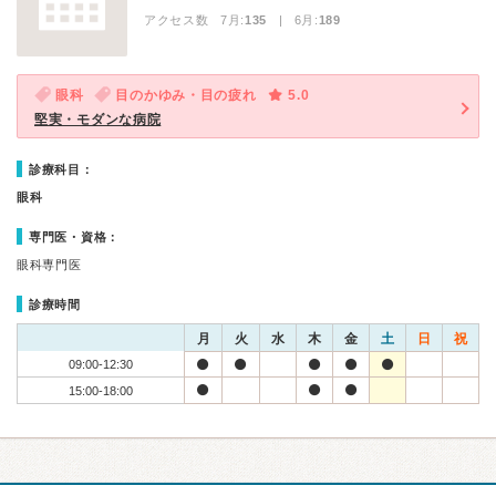
アクセス数 7月:
135
| 6月:
189
眼科
目のかゆみ・目の疲れ
5.0
堅実・モダンな病院
診療科目：
眼科
専門医・資格：
眼科専門医
診療時間
月
火
水
木
金
土
日
祝
09:00-12:30
15:00-18:00