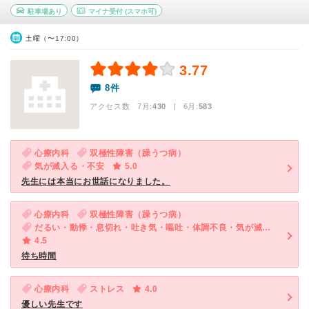
駐車場あり
マイナ受付
(スマホ可)
土曜（〜17:00）
3.77
8件
アクセス数 7月:
430
| 6月:
583
心療内科
双極性障害（躁うつ病）
気が滅入る・不安
5.0
先生には本当にお世話になりました。
心療内科
双極性障害（躁うつ病）
だるい・動悸・息切れ・吐き気・嘔吐・体調不良・気が滅入る・不安
4.5
待ち時間
心療内科
ストレス
4.0
優しい先生です