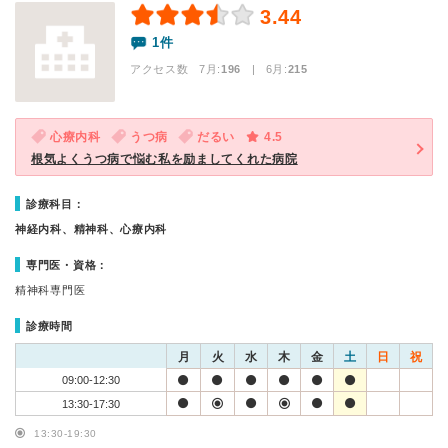
3.44
1件
アクセス数 7月:
196
| 6月:
215
心療内科
うつ病
だるい
4.5
根気よくうつ病で悩む私を励ましてくれた病院
診療科目：
神経内科、精神科、心療内科
専門医・資格：
精神科専門医
診療時間
月
火
水
木
金
土
日
祝
09:00-12:30
13:30-17:30
13:30-19:30