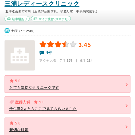
三浦レディースクリニック
北海道函館市本町（五稜郭公園前駅、杉並町駅、中央病院前駅）
駐車場あり
マイナ受付
(スマホ可)
土曜（〜12:30）
3.45
4件
アクセス数 7月:
176
| 6月:
214
5.0
とても親切なクリニックです
産婦人科
5.0
子供達2人ともここで見てもらいました
5.0
親切な対応