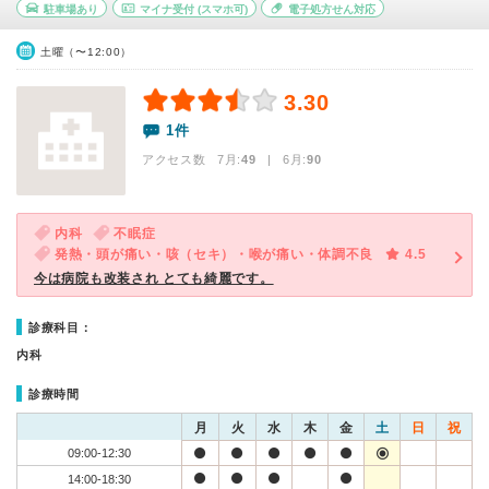
駐車場あり
マイナ受付
(スマホ可)
電子処方せん対応
土曜（〜12:00）
3.30
1件
アクセス数 7月:
49
| 6月:
90
内科
不眠症
発熱・頭が痛い・咳（セキ）・喉が痛い・体調不良
4.5
今は病院も改装され とても綺麗です。
診療科目：
内科
診療時間
月
火
水
木
金
土
日
祝
09:00-12:30
14:00-18:30