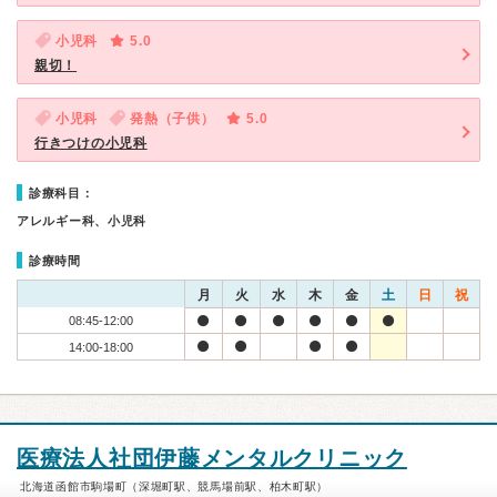
小児科
5.0
親切！
小児科
発熱（子供）
5.0
行きつけの小児科
診療科目：
アレルギー科、小児科
診療時間
月
火
水
木
金
土
日
祝
08:45-12:00
14:00-18:00
医療法人社団伊藤メンタルクリニック
北海道函館市駒場町（深堀町駅、競馬場前駅、柏木町駅）