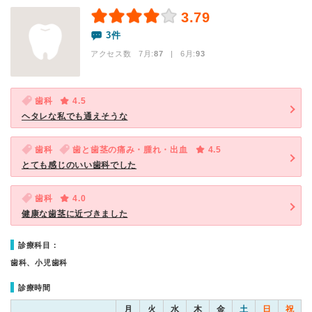
3.79
3件
アクセス数 7月:
87
| 6月:
93
歯科
4.5
ヘタレな私でも通えそうな
歯科
歯と歯茎の痛み・腫れ・出血
4.5
とても感じのいい歯科でした
歯科
4.0
健康な歯茎に近づきました
診療科目：
歯科、小児歯科
診療時間
月
火
水
木
金
土
日
祝