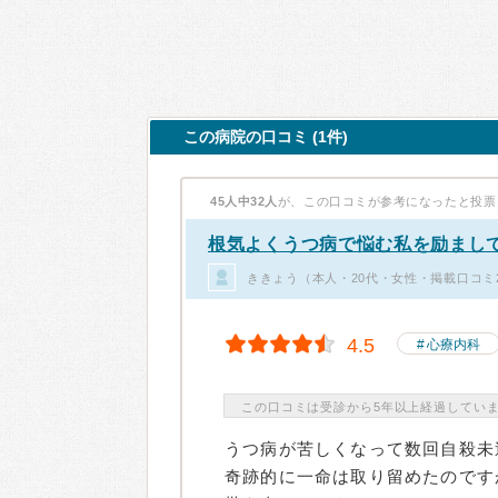
この病院の口コミ (1件)
45人中32人
が、この口コミが参考になったと投票
根気よくうつ病で悩む私を励まし
ききょう（本人・20代・女性・掲載口コミ
4.5
心療内科
この口コミは受診から5年以上経過してい
うつ病が苦しくなって数回自殺未
奇跡的に一命は取り留めたのです