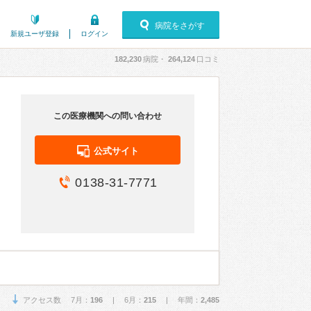
病院をさがす
新規ユーザ登録
ログイン
182,230
病院・
264,124
口コミ
この医療機関への問い合わせ
公式サイト
0138-31-7771
アクセス数 7月：
196
| 6月：
215
| 年間：
2,485