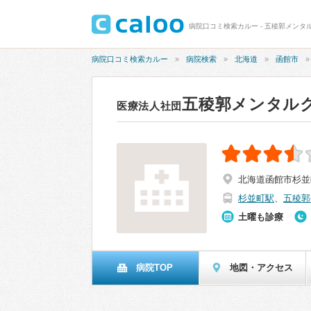
病院口コミ検索カルー - 五稜郭メンタル
病院口コミ検索カルー
病院検索
北海道
函館市
五稜郭メンタル
医療法人社団
北海道函館市杉並町
杉並町駅
、
五稜郭
土曜も診療
病院TOP
地図・アクセス