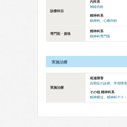
内科系
神経内科
診療科目
精神科系
精神科
、
心療内科
精神科系
専門医・資格
精神科専門医
実施治療
発達障害
自閉症の診察
、
学習障害
実施治療
その他 精神科系
精神療法
、
精神科デイ