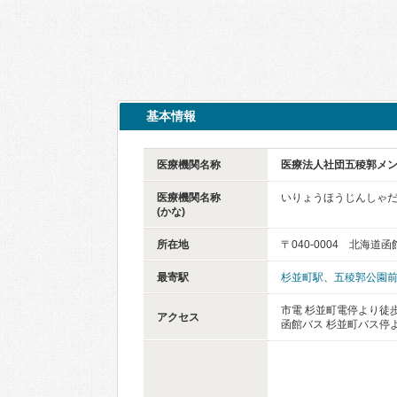
基本情報
医療機関名称
医療法人社団五稜郭メ
医療機関名称
いりょうほうじんしゃ
(かな)
所在地
〒040-0004 北海道
最寄駅
杉並町駅
、
五稜郭公園
市電 杉並町電停より徒
アクセス
函館バス 杉並町バス停