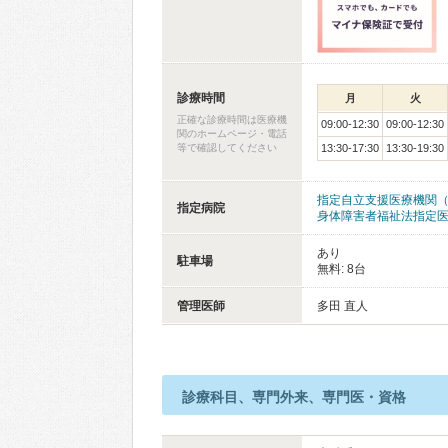
診療時間
月
火
正確な診療時間は医療機
09:00-12:30
09:00-12:30
関のホームページ・電話
等で確認してください
13:30-17:30
13:30-19:30
指定自立支援医療機関
指定病院
身体障害者福祉法指定
あり
駐車場
無料: 8台
管理医師
多田 直人
診療科目、専門外来、専門医・資格