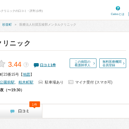
クリニックの口コミ・評判 (1件)
Calooとは
杉並町
医療法人社団五稜郭メンタルクリニック
クリニック
この病院の
無料医療機関
3.44
？
口コミ
1
件
看護師求人
会員登録
23番15号
【
地図
】
公園前駅
、
柏木町駅
駐車場あり
マイナ受付 (スマホ可)
夜（〜19:30）
1件
口コミ