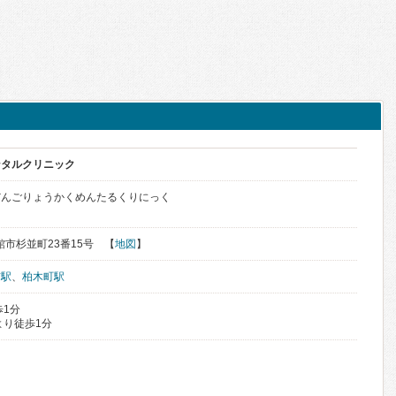
ンタルクリニック
だんごりょうかくめんたるくりにっく
函館市杉並町23番15号 【
地図
】
前駅
、
柏木町駅
歩1分
より徒歩1分