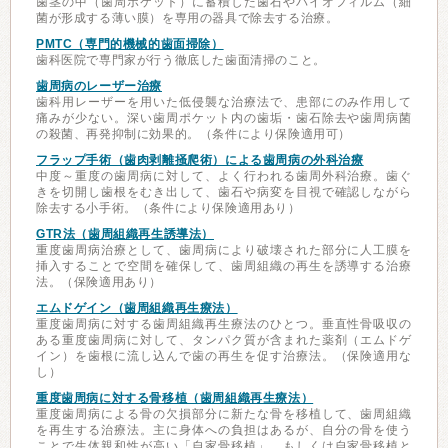
歯茎の中（歯周ポケット）に蓄積した歯石やバイオフィルム（細
菌が形成する薄い膜）を専用の器具で除去する治療。
PMTC（専門的機械的歯面掃除）
歯科医院で専門家が行う徹底した歯面清掃のこと。
歯周病のレーザー治療
歯科用レーザーを用いた低侵襲な治療法で、患部にのみ作用して
痛みが少ない。深い歯周ポケット内の歯垢・歯石除去や歯周病菌
の殺菌、再発抑制に効果的。（条件により保険適用可）
フラップ手術（歯肉剥離掻爬術）による歯周病の外科治療
中度～重度の歯周病に対して、よく行われる歯周外科治療。歯ぐ
きを切開し歯根をむき出して、歯石や病変を目視で確認しながら
除去する小手術。（条件により保険適用あり）
GTR法（歯周組織再生誘導法）
重度歯周病治療として、歯周病により破壊された部分に人工膜を
挿入することで空間を確保して、歯周組織の再生を誘導する治療
法。（保険適用あり）
エムドゲイン（歯周組織再生療法）
重度歯周病に対する歯周組織再生療法のひとつ。垂直性骨吸収の
ある重度歯周病に対して、タンパク質が含まれた薬剤（エムドゲ
イン）を歯根に流し込んで歯の再生を促す治療法。（保険適用な
し）
重度歯周病に対する骨移植（歯周組織再生療法）
重度歯周病による骨の欠損部分に新たな骨を移植して、歯周組織
を再生する治療法。主に身体への負担はあるが、自分の骨を使う
ことで生体親和性が高い「自家骨移植」、もしくは自家骨移植と