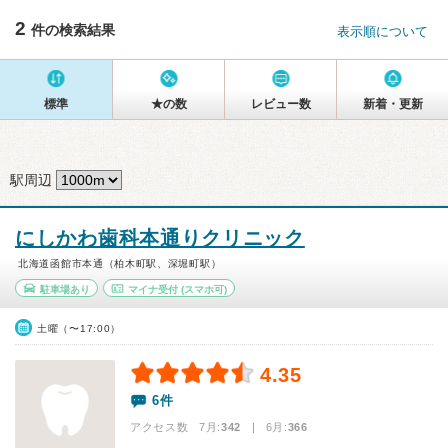
2
件の検索結果
表示順について
標準
★の数
レビュー数
新着・更新
駅周辺
にしかわ歯科本通りクリニック
北海道函館市本通（柏木町駅、深堀町駅）
駐車場あり
マイナ受付
(スマホ可)
土曜（〜17:00）
4.35
6件
アクセス数 7月:
342
| 6月:
366