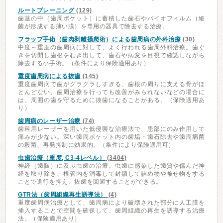
ルートプレーニング
(129)
歯茎の中（歯周ポケット）に蓄積した歯石やバイオフィルム（細
菌が形成する薄い膜）を専用の器具で除去する治療。
フラップ手術（歯肉剥離掻爬術）による歯周病の外科治療
(30)
中度～重度の歯周病に対して、よく行われる歯周外科治療。歯ぐ
きを切開し歯根をむき出して、歯石や病変を目視で確認しながら
除去する小手術。（条件により保険適用あり）
重度歯周病による抜歯
(145)
重度歯周病で歯がグラグラしすぎる、歯根の周りに支える骨がほ
とんどない、歯周治療を行っても改善がみられないなどの場合に
は、周囲の歯を守るために抜歯になることがある。（保険適用あ
り）
歯周病のレーザー治療
(74)
歯科用レーザーを用いた低侵襲な治療法で、患部にのみ作用して
痛みが少ない。深い歯周ポケット内の歯垢・歯石除去や歯周病菌
の殺菌、再発抑制に効果的。（条件により保険適用可）
虫歯治療（重度, C3-4レベル）
(3404)
神経（歯髄）に及ぶ虫歯の治療。虫歯に感染した歯質や傷んだ神
経を取り除き、根管内を消毒して封鎖して詰め物や被せ物をする
ことで進行を抑え、抜歯を回避することができる。
GTR法（歯周組織再生誘導法）
(4)
重度歯周病治療として、歯周病により破壊された部分に人工膜を
挿入することで空間を確保して、歯周組織の再生を誘導する治療
法。（保険適用あり）