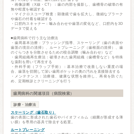
・画像診断（X線・CT）：歯の内部を撮影し、歯槽骨の破壊の有
無や程度を確認する
・マイクロスコープ検査：顕微鏡で歯を拡大し、微細なプラーク
や歯石の付着を確認する
・口腔内スキャナー：噛み合わせや歯茎の変化など、口腔内を3D
データで捉える
■歯周病科で行う主な治療法
・歯周基本治療：ブラッシング指導、スケーリング（歯の表面や
歯茎の境目の清掃）、ルートプレーニング（歯根面の清掃）、歯
のぐらつきを分散させるための咬合調整（噛み合わせ）など
・歯周組織再生療法：破壊された歯周組織（歯槽骨など）を特殊
な薬剤を用いて再生する
・外科手術（フラップ手術）：基本治療で改善しない重度の場
合、歯茎を切開して深い歯周ポケットの奥の汚れを直接除去する
・メンテナンス：治療後、健康な状態を維持し、再発を防ぐた
め、定期検診とクリーニングを行う
歯周病科の関連項目（病院検索）
診療・治療法
スケーリング（歯石取り）
歯の表面に形成された歯石やバイオフィルム（細菌が形成する薄
い膜）を専用の器具で除去する処置。
ルートプレーニング