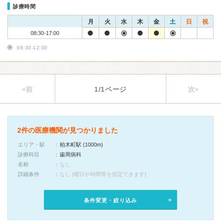
診療時間
月
火
水
木
金
土
日
祝
08:30-17:00
08:30-12:00
«前
1/1ページ
次»
2件の医療機関が見つかりました
エリア・駅
柏木町駅 (1000m)
診療科目
歯周病科
名称
なし
詳細条件
なし (曜日や時間帯を指定できます)
条件変更・絞り込み