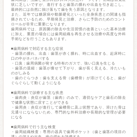
状に乏しいですが、進行すると歯茎の腫れや出血を引き起こし、
最終的には自然に抜け落ちて歯を失う原因となります。
また、近年では糖尿病や動脈硬化といった全身疾患との関連も指
摘されているため、早期発見と治療、さらに予防のためのコント
ロールが非常に重要になります。
歯周病科では、原因菌の除去や生活習慣の改善といった基本治療
に加え、重度の場合には歯周組織を再生させる治療や高度な外科
手術などを行うこともあります。
■歯周病科で対応する主な症状
・歯茎の腫れ、出血：歯茎が赤く腫れ、時に出血する、起床時に
口の中がネバネバする
・口臭：歯周病菌が発する特有のガスで、強い口臭を生じる
・歯茎の退縮：歯茎が痩せて下がり、歯が長く見える、冷たいも
のがしみる
・歯のぐらつき：歯を支える骨（歯槽骨）が溶けてくると、歯が
ぐらぐらして動くようになる
■歯周病科で診療する主な疾患
・歯肉炎：炎症が歯茎（歯肉）のみで、適切なケアと歯石の除去
で健康な状態に戻すことができる
・歯周炎：炎症が進行して歯槽骨に及ぶ状態であり、溶けた骨は
元通りにならないため、専門的な外科治療や長期的な管理が必要
になる
■歯周病科で行う主な検査
・歯周組織検査：専用の器具で歯周ポケット（歯と歯茎の境目の
溝）の深さや出血、歯の揺れを評価する