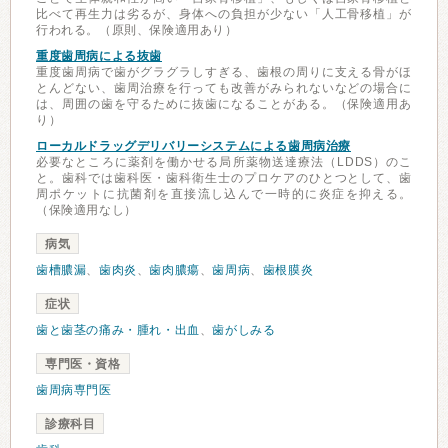
比べて再生力は劣るが、身体への負担が少ない「人工骨移植」が
行われる。（原則、保険適用あり）
重度歯周病による抜歯
重度歯周病で歯がグラグラしすぎる、歯根の周りに支える骨がほ
とんどない、歯周治療を行っても改善がみられないなどの場合に
は、周囲の歯を守るために抜歯になることがある。（保険適用あ
り）
ローカルドラッグデリバリーシステムによる歯周病治療
必要なところに薬剤を働かせる局所薬物送達療法（LDDS）のこ
と。歯科では歯科医・歯科衛生士のプロケアのひとつとして、歯
周ポケットに抗菌剤を直接流し込んで一時的に炎症を抑える。
（保険適用なし）
病気
歯槽膿漏
、
歯肉炎
、
歯肉膿瘍
、
歯周病
、
歯根膜炎
症状
歯と歯茎の痛み・腫れ・出血
、
歯がしみる
専門医・資格
歯周病専門医
診療科目