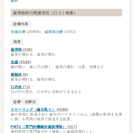
歯科
歯周病科の関連項目（口コミ検索）
診療内容
虫歯治療
(20968)、
歯周病治療
(1452)
病気
歯周病
(546)
歯茎が腫れる、歯茎が痛む
虫歯
(3560)
歯が痛い、歯に穴が開く、歯茎の腫れ、口臭、頭痛など
歯髄炎
(6)
歯茎が腫れる、歯茎が痛む
口内炎
(73)
口の中の荒れ、口の中に水疱ができるなど
診療・治療法
スケーリング（歯石取り）
(4580)
歯の表面に形成された歯石やバイオフィルム（細菌が形成する薄
い膜）を専用の器具で除去する処置。
PMTC（専門的機械的歯面掃除）
(517)
歯科医院で専門家が行う徹底した歯面清掃のこと。