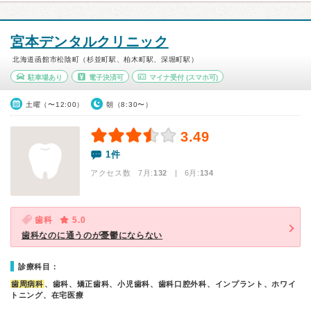
宮本デンタルクリニック
北海道函館市松陰町（杉並町駅、柏木町駅、深堀町駅）
駐車場あり
電子決済可
マイナ受付
(スマホ可)
土曜（〜12:00）
朝（8:30〜）
3.49
1件
アクセス数 7月:
132
| 6月:
134
歯科
5.0
歯科なのに通うのが憂鬱にならない
診療科目：
歯周病科
、歯科、矯正歯科、小児歯科、歯科口腔外科、インプラント、ホワイ
トニング、在宅医療