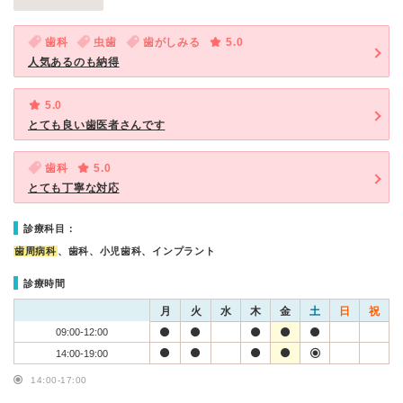
歯科
虫歯
歯がしみる
5.0
人気あるのも納得
5.0
とても良い歯医者さんです
歯科
5.0
とても丁寧な対応
診療科目：
歯周病科
、歯科、小児歯科、インプラント
診療時間
月
火
水
木
金
土
日
祝
09:00-12:00
14:00-19:00
14:00-17:00