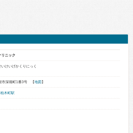
クリニック
せいけいげかくりにっく
函館市深堀町1番3号 【
地図
】
、
柏木町駅