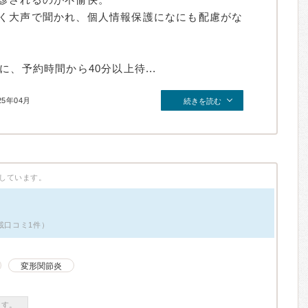
く大声で聞かれ、個人情報保護になにも配慮がな
、予約時間から40分以上待...
25年04月
続きを読む
しています。
載口コミ1件）
変形関節炎
ます。