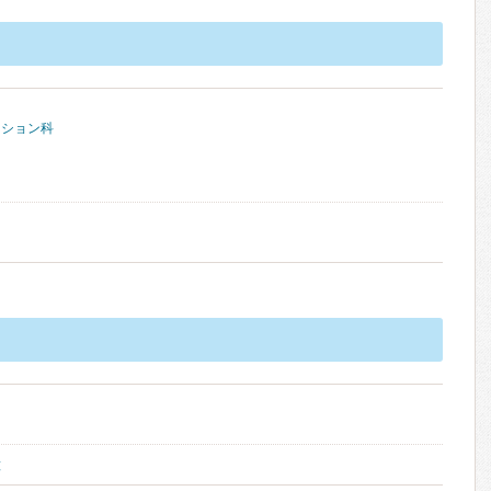
ーション科
種