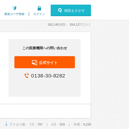
病院をさがす
新規ユーザ登録
ログイン
182,148
病院・
264,127
口コミ
この医療機関への問い合わせ
公式サイト
0138-30-8282
アクセス数 7月：
797
| 6月：
929
| 年間：
9,238