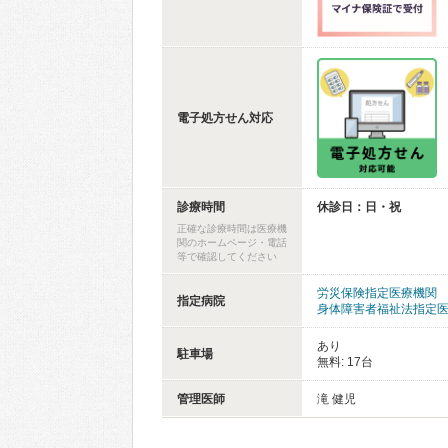
電子処方せん対応
診療時間
休診日：日・祝
正確な診療時間は医療機
関のホームページ・電話
等で確認してください
労災保険指定医療機関
指定病院
身体障害者福祉法指定
あり
駐車場
無料: 17台
管理医師
滝 健児