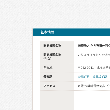
基本情報
医療機関名称
医療法人 たき整形外科
医療機関名称
いりょうほうじん たき
(かな)
所在地
〒042-0941 北海道
最寄駅
深堀町駅
、
競馬場前駅
アクセス
市電 深堀町電停徒歩1分