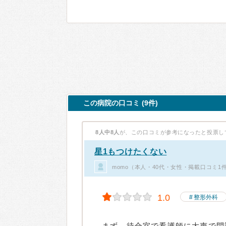
この病院の口コミ (9件)
8人中8人
が、この口コミが参考になったと投票し
星1もつけたくない
momo（本人・40代・女性・掲載口コミ1
1.0
整形外科
まず、待合室で看護師に大声で問