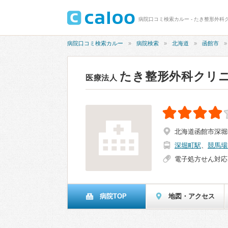
病院口コミ検索カルー - たき整形外科ク
病院口コミ検索カルー
病院検索
北海道
函館市
たき整形外科クリ
医療法人
北海道函館市深堀
深堀町駅
、
競馬場
電子処方せん対応
病院TOP
地図・アクセス