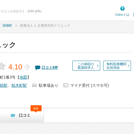
リニックの口コミ・評判 (9件)
Calooとは
深堀町
医療法人 たき整形外科クリニック
ニック
この病院の
無料医療機関
4.10
？
口コミ
9
件
看護師求人
会員登録
町1番3号
【
地図
】
前駅
、
柏木町駅
駐車場あり
マイナ受付 (スマホ可)
9件
口コミ