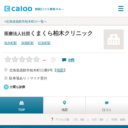
«北海道函館市柏木町の一覧へ
くまくら柏木クリニック
医療法人社団
柏木町駅
深堀町駅
杉並町駅
－
0件
？
地図
北海道函館市柏木町11番6号【
】
駐車場あり
マイナ受付
土曜も診療
TOP
地図
口コミ
アクセス数 7月：
60
| 6月：
59
| 年間：
405