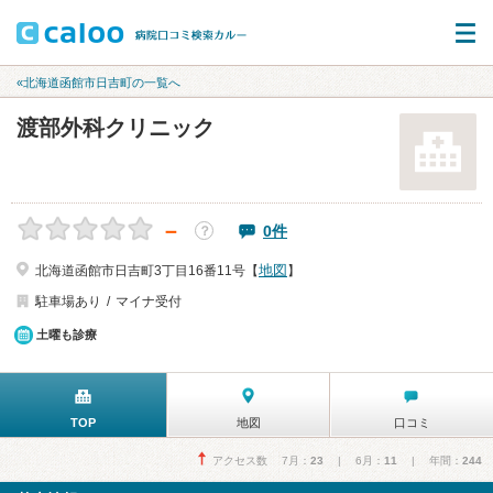
«北海道函館市日吉町の一覧へ
渡部外科クリニック
－
0件
？
地図
北海道函館市日吉町3丁目16番11号【
】
駐車場あり
マイナ受付
土曜も診療
TOP
地図
口コミ
アクセス数 7月：
23
| 6月：
11
| 年間：
244