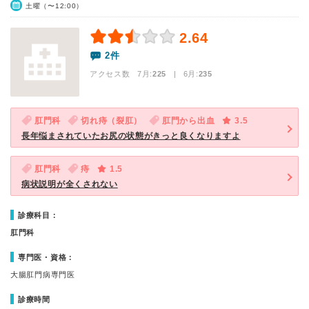
土曜（〜12:00）
2.64
2件
アクセス数 7月:
225
| 6月:
235
肛門科
切れ痔（裂肛）
肛門から出血
3.5
長年悩まされていたお尻の状態がきっと良くなりますよ
肛門科
痔
1.5
病状説明が全くされない
診療科目：
肛門科
専門医・資格：
大腸肛門病専門医
診療時間