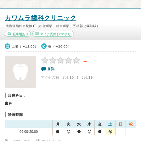
カワムラ歯科クリニック
北海道函館市松陰町（杉並町駅、柏木町駅、五稜郭公園前駅）
駐車場あり
マイナ受付
(スマホ可)
土曜（〜12:00）
夜（〜20:00）
－
0件
アクセス数 7月:
10
| 6月:
19
診療科目：
歯科
診療時間
月
火
水
木
金
土
日
祝
09:00-20:00
09:00-12:00
09:00-17:00