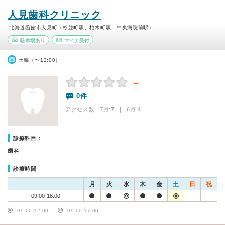
人見歯科クリニック
北海道函館市人見町（杉並町駅、柏木町駅、中央病院前駅）
駐車場あり
マイナ受付
土曜（〜12:00）
－
0件
アクセス数 7月:
7
| 6月:
4
診療科目：
歯科
診療時間
月
火
水
木
金
土
日
祝
09:00-18:00
09:00-12:00
09:00-17:00