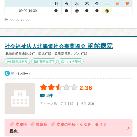
月
火
水
木
金
土
日
祝
09:00-19:30
09:00-12:00
函館病院
社会福祉法人北海道社会事業協会
北海道函館市駒場町（深堀町駅、競馬場前駅、柏木町駅）
駐車場あり
電子決済可
マイナ受付
朝（8:45〜）
2.36
3件
アクセス数 7月:
169
| 6月:
219
皮膚科
蕁麻疹
皮膚の発疹・かゆみ
4.0
親身。