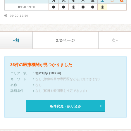
月
火
水
木
金
土
日
祝
09:20-19:30
09:20-12:50
«前
2/2ページ
次»
36件の医療機関が見つかりました
エリア・駅
柏木町駅 (1000m)
キーワード
なし (診療科目や専門医などを指定できます)
名称
なし
詳細条件
なし (曜日や時間帯を指定できます)
条件変更・絞り込み