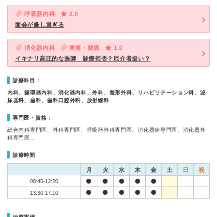
呼吸器内科
2.0
面会が厳し過ぎる
消化器内科
胃痛・腹痛
1.0
イキナリ高圧的な医師 診療拒否？厄介者扱い？
診療科目：
内科、循環器内科、消化器内科、外科、整形外科、リハビリテーション科、泌
尿器科、歯科、歯科口腔外科、放射線科
専門医・資格：
総合内科専門医、外科専門医、呼吸器外科専門医、消化器病専門医、消化器外
科専門医…
診療時間
月
火
水
木
金
土
日
祝
08:45-12:20
13:30-17:10