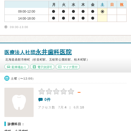
月
火
水
木
金
土
日
祝
09:00-12:00
14:00-18:00
09:00-13:00
永井歯科医院
医療法人社団
北海道函館市柳町（杉並町駅、五稜郭公園前駅、柏木町駅）
駐車場あり
電子決済可
マイナ受付
土曜（〜12:00）
－
0件
アクセス数 7月:
4
| 6月:
10
診療科目：