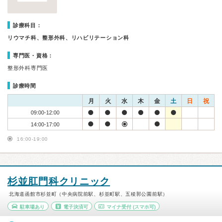
診療科目：
リウマチ科、整形外科、リハビリテーション科
専門医・資格：
整形外科専門医
診療時間
月
火
水
木
金
土
日
祝
09:00-12:00
14:00-17:00
16:00-19:00
杉並肛門科クリニック
北海道函館市杉並町（中央病院前駅、杉並町駅、五稜郭公園前駅）
駐車場あり
電子決済可
マイナ受付
(スマホ可)