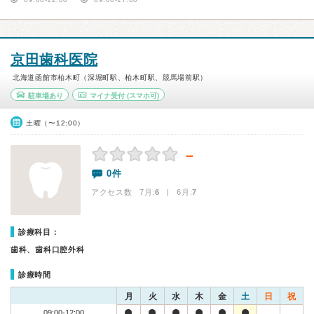
京田歯科医院
北海道函館市柏木町（深堀町駅、柏木町駅、競馬場前駅）
駐車場あり
マイナ受付
(スマホ可)
土曜（〜12:00）
－
0件
アクセス数 7月:
6
| 6月:
7
診療科目：
歯科、歯科口腔外科
診療時間
月
火
水
木
金
土
日
祝
09:00-12:00