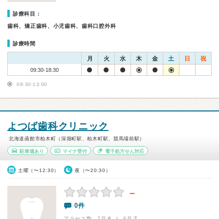
診療科目：
歯科、矯正歯科、小児歯科、歯科口腔外科
診療時間
月
火
水
木
金
土
日
祝
09:30-18:30
09:30-13:00
よつば歯科クリニック
北海道函館市柏木町（深堀町駅、柏木町駅、競馬場前駅）
駐車場あり
マイナ受付
電子処方せん対応
土曜（〜12:30）
夜（〜20:30）
－
0件
アクセス数 7月:
6
| 6月:
7