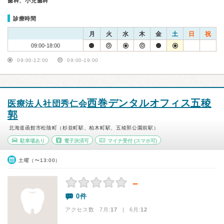
歯科、小児歯科
診療時間
月
火
水
木
金
土
日
祝
09:00-18:00
09:00-12:00
09:00-19:00
西巻デンタルオフィス五稜
医療法人社団秀仁会
郭
北海道函館市松陰町（杉並町駅、柏木町駅、五稜郭公園前駅）
駐車場あり
電子決済可
マイナ受付
(スマホ可)
土曜（〜13:00）
－
0件
アクセス数 7月:
17
| 6月:
12