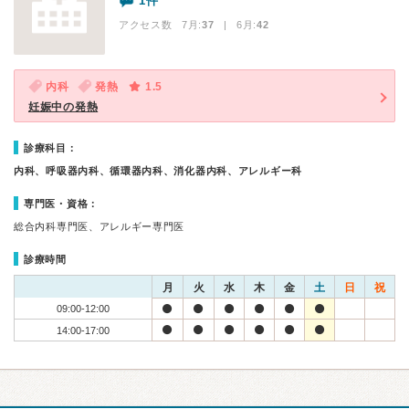
1件
アクセス数 7月:
37
| 6月:
42
内科
発熱
1.5
妊娠中の発熱
診療科目：
内科、呼吸器内科、循環器内科、消化器内科、アレルギー科
専門医・資格：
総合内科専門医、アレルギー専門医
診療時間
月
火
水
木
金
土
日
祝
09:00-12:00
14:00-17:00