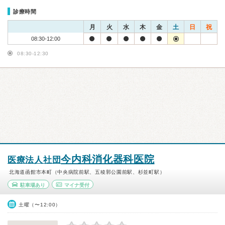
診療時間
月
火
水
木
金
土
日
祝
08:30-12:00
08:30-12:30
今内科消化器科医院
医療法人社団
北海道函館市本町（中央病院前駅、五稜郭公園前駅、杉並町駅）
駐車場あり
マイナ受付
土曜（〜12:00）