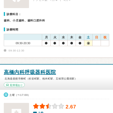
診療科目：
歯科、小児歯科、歯科口腔外科
診療時間
月
火
水
木
金
土
日
祝
09:30-20:30
09:30-12:30
高橋内科呼吸器科医院
北海道函館市柳町（杉並町駅、柏木町駅、五稜郭公園前駅）
駐車場あり
土曜（〜17:00）
2.67