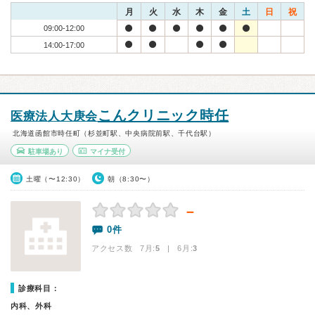
月
火
水
木
金
土
日
祝
09:00-12:00
14:00-17:00
こんクリニック時任
医療法人大庚会
北海道函館市時任町（杉並町駅、中央病院前駅、千代台駅）
駐車場あり
マイナ受付
土曜（〜12:30）
朝（8:30〜）
－
0件
アクセス数 7月:
5
| 6月:
3
診療科目：
内科、外科