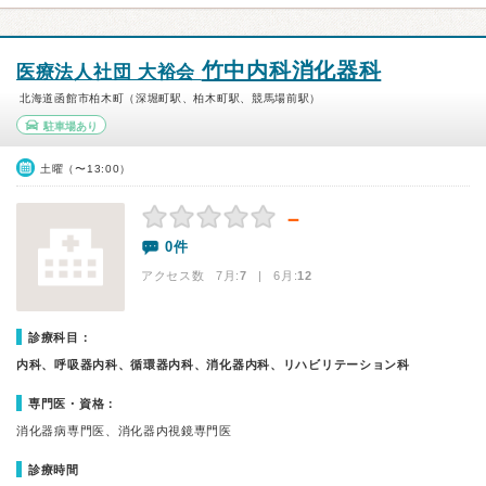
竹中内科消化器科
医療法人社団 大裕会
北海道函館市柏木町（深堀町駅、柏木町駅、競馬場前駅）
駐車場あり
土曜（〜13:00）
－
0件
アクセス数 7月:
7
| 6月:
12
診療科目：
内科、呼吸器内科、循環器内科、消化器内科、リハビリテーション科
専門医・資格：
消化器病専門医、消化器内視鏡専門医
診療時間