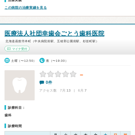
治療実績
この病院の治療実績を見る
医療法人社団幸歯会ごとう歯科医院
北海道函館市本町（中央病院前駅、五稜郭公園前駅、杉並町駅）
マイナ受付
土曜（〜12:50）
夜（〜19:30）
－
0件
アクセス数 7月:
13
| 6月:
7
診療科目：
歯科
診療時間