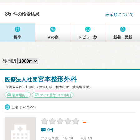
36
件の検索結果
表示順について
標準
★の数
レビュー数
新着・更新
駅周辺
宮本整形外科
医療法人社団
北海道函館市川原町（深堀町駅、柏木町駅、競馬場前駅）
駐車場あり
マイナ受付
(スマホ可)
土曜（〜12:00）
－
0件
アクセス数 7月:
18
| 6月:
13