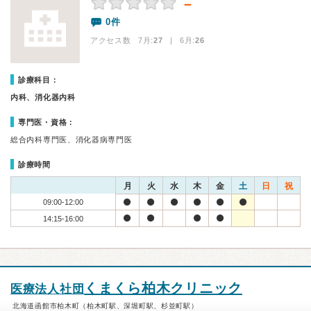
－
0件
アクセス数 7月:
27
| 6月:
26
診療科目：
内科、消化器内科
専門医・資格：
総合内科専門医、消化器病専門医
診療時間
月
火
水
木
金
土
日
祝
09:00-12:00
14:15-16:00
くまくら柏木クリニック
医療法人社団
北海道函館市柏木町（柏木町駅、深堀町駅、杉並町駅）