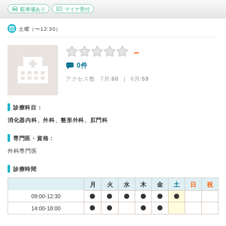
駐車場あり
マイナ受付
土曜（〜12:30）
－
0件
アクセス数 7月:
60
| 6月:
59
診療科目：
消化器内科、外科、整形外科、肛門科
専門医・資格：
外科専門医
診療時間
月
火
水
木
金
土
日
祝
09:00-12:30
14:00-18:00