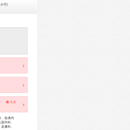
ホ可)
5.0
科、血液内
化器外科、
、皮膚科、