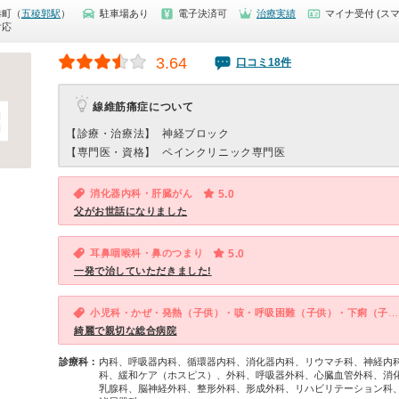
港町（
五稜郭駅
）
駐車場あり
電子決済可
治療実績
マイナ受付 (スマ
対応
3.64
口コミ18件
線維筋痛症について
【診療・治療法】
神経ブロック
【専門医・資格】
ペインクリニック専門医
消化器内科・肝臓がん
5.0
父がお世話になりました
耳鼻咽喉科・鼻のつまり
5.0
一発で治していただきました!
小児科・かぜ・発熱（子供）・咳・呼吸困難（子供）・下痢（子供）
綺麗で親切な総合病院
診療科：
内科、呼吸器内科、循環器内科、消化器内科、リウマチ科、神経内
科、緩和ケア（ホスピス）、外科、呼吸器外科、心臓血管外科、消
乳腺科、脳神経外科、整形外科、形成外科、リハビリテーション科