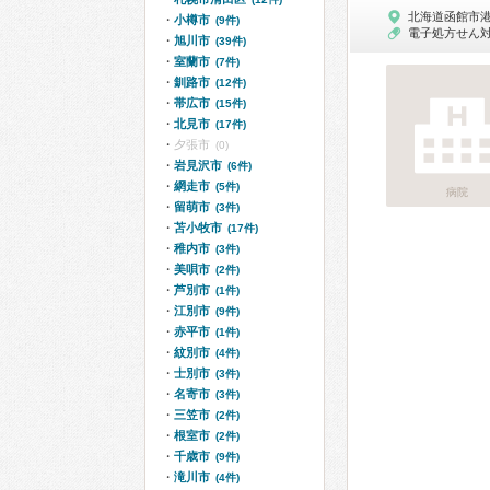
北海道函館市
小樽市
(9件)
電子処方せん
旭川市
(39件)
室蘭市
(7件)
釧路市
(12件)
帯広市
(15件)
北見市
(17件)
夕張市
(0)
岩見沢市
(6件)
網走市
(5件)
病院
留萌市
(3件)
苫小牧市
(17件)
稚内市
(3件)
美唄市
(2件)
芦別市
(1件)
江別市
(9件)
赤平市
(1件)
紋別市
(4件)
士別市
(3件)
名寄市
(3件)
三笠市
(2件)
根室市
(2件)
千歳市
(9件)
滝川市
(4件)