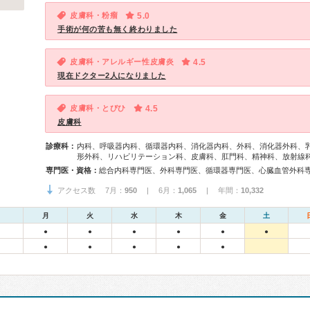
皮膚科・粉瘤
5.0
手術が何の苦も無く終わりました
皮膚科・アレルギー性皮膚炎
4.5
現在ドクター2人になりました
皮膚科・とびひ
4.5
皮膚科
診療科：
内科、呼吸器内科、循環器内科、消化器内科、外科、消化器外科、
形外科、リハビリテーション科、皮膚科、肛門科、精神科、放射線
専門医・資格：
アクセス数 7月：
950
| 6月：
1,065
| 年間：
10,332
月
火
水
木
金
土
●
●
●
●
●
●
●
●
●
●
●