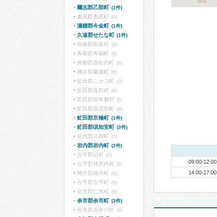
病院
爾志郡乙部町
(1件)
奥尻郡奥尻町
(0)
瀬棚郡今金町
(1件)
久遠郡せたな町
(1件)
島牧郡島牧村
(0)
寿都郡寿都町
(0)
寿都郡黒松内町
(0)
磯谷郡蘭越町
(0)
虻田郡ニセコ町
(0)
虻田郡真狩村
(0)
虻田郡留寿都村
(0)
虻田郡喜茂別町
(0)
虻田郡京極町
(1件)
虻田郡倶知安町
(3件)
岩内郡共和町
(0)
岩内郡岩内町
(2件)
古宇郡泊村
(0)
09:00-12:00
古宇郡神恵内村
(0)
14:00-17:00
積丹郡積丹町
(0)
古平郡古平町
(0)
余市郡仁木町
(0)
余市郡余市町
(3件)
余市郡赤井川村
(0)