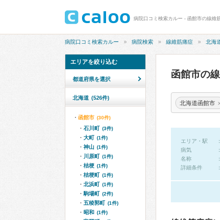
病院口コミ検索カルー - 函館市の線維
病院口コミ検索カルー
病院検索
線維筋痛症
北海
エリアを絞り込む
函館市の
都道府県を選択
北海道
(526件)
北海道函館市
函館市
(30件)
石川町
(3件)
大町
(1件)
エリア・駅
神山
(1件)
病気
川原町
(1件)
名称
桔梗
(1件)
詳細条件
桔梗町
(1件)
北浜町
(1件)
駒場町
(2件)
五稜郭町
(1件)
昭和
(1件)