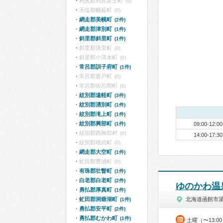
利尻郡利尻富士町
(0)
天塩郡幌延町
(0)
網走郡美幌町
(2件)
網走郡津別町
(1件)
斜里郡斜里町
(1件)
斜里郡清里町
(0)
斜里郡小清水町
(0)
常呂郡訓子府町
(1件)
常呂郡置戸町
(0)
常呂郡佐呂間町
(0)
紋別郡遠軽町
(3件)
紋別郡湧別町
(1件)
紋別郡滝上町
(1件)
紋別郡興部町
(1件)
09:00-12:00
紋別郡西興部村
(0)
14:00-17:30
紋別郡雄武町
(0)
網走郡大空町
(1件)
虻田郡豊浦町
(0)
有珠郡壮瞥町
(1件)
白老郡白老町
(2件)
ゆのかわ温
勇払郡厚真町
(1件)
虻田郡洞爺湖町
北海道函館市
(1件)
勇払郡安平町
(2件)
勇払郡むかわ町
(1件)
土曜（〜13:0