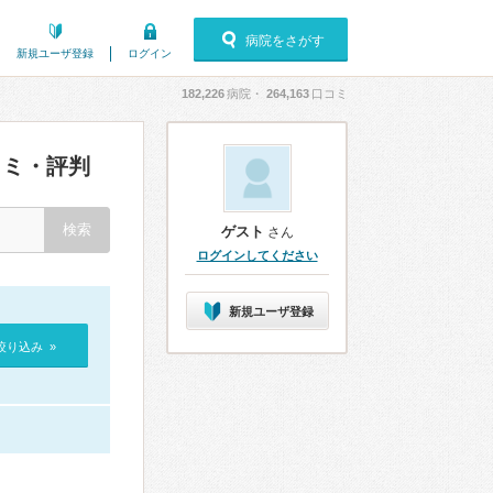
病院をさがす
新規ユーザ登録
ログイン
182,226
病院・
264,163
口コミ
ミ・評判
ゲスト
さん
ログインしてください
新規ユーザ登録
絞り込み »