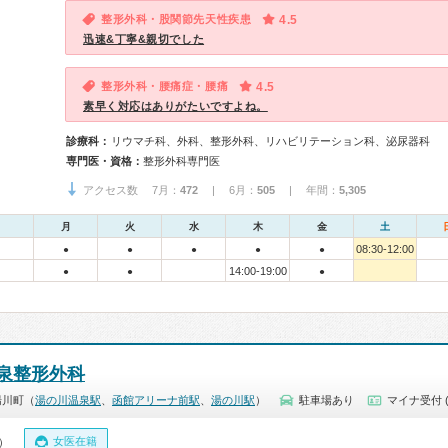
整形外科・股関節先天性疾患
4.5
迅速&丁寧&親切でした
整形外科・腰痛症・腰痛
4.5
素早く対応はありがたいですよね。
診療科：
リウマチ科、外科、整形外科、リハビリテーション科、泌尿器科
専門医・資格：
整形外科専門医
アクセス数 7月：
472
| 6月：
505
| 年間：
5,305
月
火
水
木
金
土
08:30-12:00
●
●
●
●
●
14:00-19:00
●
●
●
泉整形外科
湯川町（
湯の川温泉駅
、
函館アリーナ前駅
、
湯の川駅
）
駐車場あり
マイナ受付 
女医在籍
0）