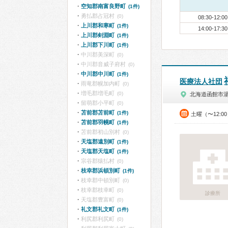
空知郡南富良野町
(1件)
勇払郡占冠村
(0)
08:30-12:00
上川郡和寒町
(1件)
14:00-17:30
上川郡剣淵町
(1件)
上川郡下川町
(1件)
中川郡美深町
(0)
中川郡音威子府村
(0)
中川郡中川町
(1件)
医療法人社団
雨竜郡幌加内町
(0)
増毛郡増毛町
(0)
北海道函館市
留萌郡小平町
(0)
苫前郡苫前町
(1件)
土曜（〜12:0
苫前郡羽幌町
(1件)
苫前郡初山別村
(0)
天塩郡遠別町
(1件)
天塩郡天塩町
(1件)
宗谷郡猿払村
(0)
枝幸郡浜頓別町
(1件)
枝幸郡中頓別町
(0)
枝幸郡枝幸町
(0)
診療所
天塩郡豊富町
(0)
礼文郡礼文町
(1件)
利尻郡利尻町
(0)