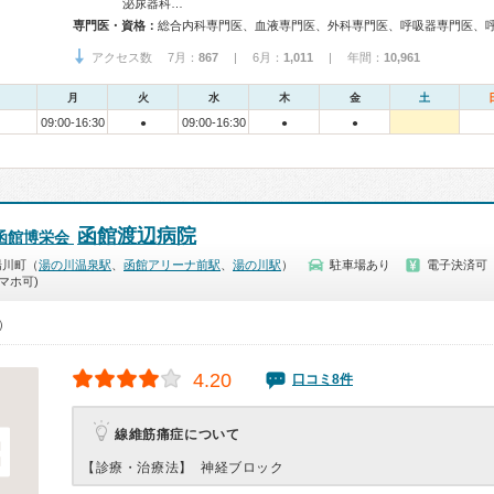
泌尿器科…
専門医・資格：
アクセス数 7月：
867
| 6月：
1,011
| 年間：
10,961
月
火
水
木
金
土
09:00-16:30
09:00-16:30
●
●
●
函館渡辺病院
函館博栄会
湯川町（
湯の川温泉駅
、
函館アリーナ前駅
、
湯の川駅
）
駐車場あり
電子決済可
マホ可)
0）
4.20
口コミ8件
線維筋痛症について
【診療・治療法】
神経ブロック