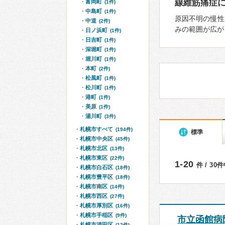
線維筋痛症
富岡町
(1件)
中島町
(1件)
原因不明の慢性
中道
(2件)
みの範囲が広が
日ノ浜町
(1件)
日吉町
(1件)
深堀町
(1件)
堀川町
(1件)
本町
(2件)
松風町
(1件)
松川町
(1件)
港町
(1件)
美原
(1件)
湯川町
(3件)
札幌市すべて
(194件)
標準
札幌市中央区
(45件)
札幌市北区
(13件)
札幌市東区
(22件)
1-20
件 / 30
札幌市白石区
(18件)
札幌市豊平区
(18件)
札幌市南区
(14件)
札幌市西区
(27件)
札幌市厚別区
(16件)
札幌市手稲区
(9件)
市立函館病
札幌市清田区
(12件)