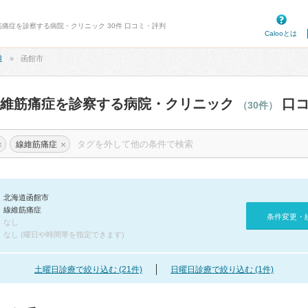
筋痛症を診察する病院・クリニック 30件 口コミ・評判
Calooとは
道
函館市
線維筋痛症を診察する病院・クリニック
口コ
（30件）
×
×
線維筋痛症
北海道函館市
線維筋痛症
条件変更・
なし
なし (曜日や時間帯を指定できます)
土曜日診療で絞り込む (21件)
日曜日診療で絞り込む (1件)