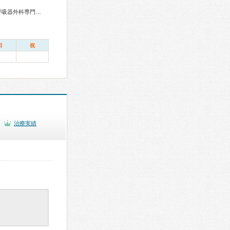
総合内科専門医、血液専門医、外科専門医、呼吸器専門医、呼吸器外科専門医、気管支鏡専門医、循環器専門医、心臓血管外科専門医、消化器病専門医、消化器外科専門医、肝臓専門医、大腸肛門病専門医、消化器内視鏡専門医、泌尿器科専門医、透析専門医、脳血管内治療専門医、神経内科専門医、脳神経外科専門医、てんかん専門医、整形外科専門医、手外科専門医、リハビリテーション科専門医、脊椎脊髄外科専門医、形成外科専門医、耳鼻咽喉科専門医、産婦人科専門医、婦人科腫瘍専門医、乳腺専門医、産科婦人科腹腔鏡技術認定医、小児科専門医、認知症専門医、一般病院連携精神医学専門医、精神科専門医、麻酔科専門医、ペインクリニック専門医、緩和医療専門医、細胞診専門医、病理専門医、放射線科専門医、臨床遺伝専門医、救急科専門医、がん治療認定医
日
祝
治療実績