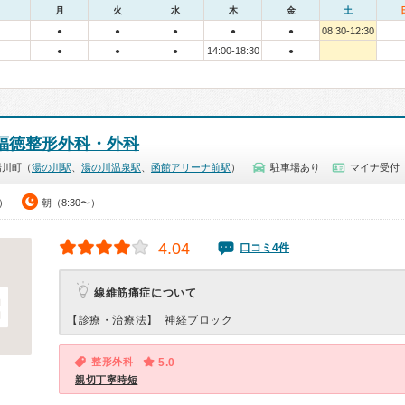
月
火
水
木
金
土
08:30-12:30
●
●
●
●
●
14:00-18:30
●
●
●
●
福徳整形外科・外科
湯川町（
湯の川駅
、
湯の川温泉駅
、
函館アリーナ前駅
）
駐車場あり
マイナ受付
0）
朝（8:30〜）
4.04
口コミ4件
線維筋痛症について
【診療・治療法】
神経ブロック
整形外科
5.0
親切丁寧時短