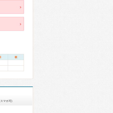
日
祝
(スマホ可)