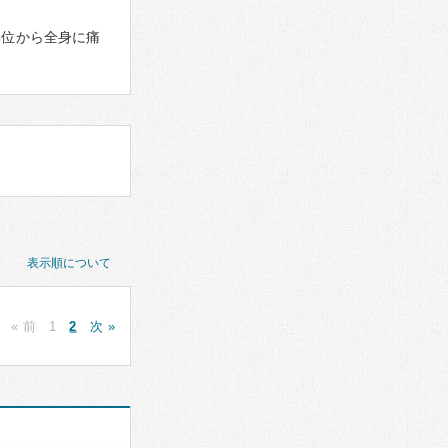
部位から全身に痛
表示順について
« 前
1
2
次 »