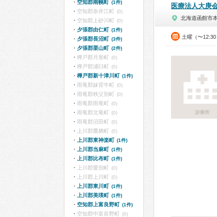
空知郡南幌町
(1件)
医療法人大庚
空知郡奈井江町
(0)
北海道函館市
空知郡上砂川町
(0)
夕張郡由仁町
(1件)
土曜（〜12:3
夕張郡長沼町
(3件)
夕張郡栗山町
(2件)
樺戸郡月形町
(0)
樺戸郡浦臼町
(0)
樺戸郡新十津川町
(1件)
雨竜郡妹背牛町
(0)
雨竜郡秩父別町
(0)
雨竜郡雨竜町
(0)
雨竜郡北竜町
診療所
(0)
雨竜郡沼田町
(0)
上川郡鷹栖町
(0)
上川郡東神楽町
(1件)
上川郡当麻町
(1件)
上川郡比布町
(1件)
上川郡愛別町
(0)
上川郡上川町
(0)
上川郡東川町
(1件)
上川郡美瑛町
(1件)
空知郡上富良野町
(1件)
空知郡中富良野町
(0)