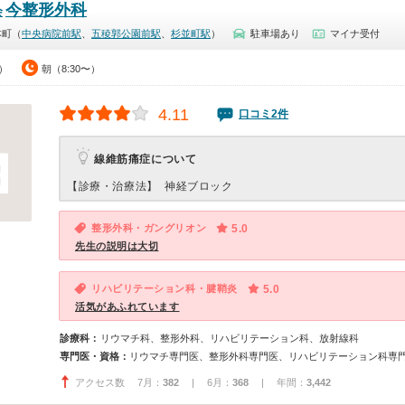
今整形外科
会
本町（
中央病院前駅
、
五稜郭公園前駅
、
杉並町駅
）
駐車場あり
マイナ受付
0）
朝（8:30〜）
4.11
口コミ2件
線維筋痛症について
【診療・治療法】
神経ブロック
整形外科・ガングリオン
5.0
先生の説明は大切
リハビリテーション科・腱鞘炎
5.0
活気があふれています
診療科：
リウマチ科、整形外科、リハビリテーション科、放射線科
専門医・資格：
リウマチ専門医、整形外科専門医、リハビリテーション科専
アクセス数 7月：
382
| 6月：
368
| 年間：
3,442