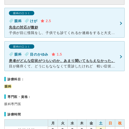
眼科の口コミ
眼科
けが
2.5
先生の対応が微妙
子供が目に怪我をし、子供でも診てくれるか連絡をすると大丈夫ですよという返事をいただいたので行きました。 待合室は綺麗で広く、小さいですがキッズスペースもありました。平日の夕方に行き少し混み合っていま
眼科の口コミ
眼科
目のかゆみ
1.5
患者がどんな症状がつらいのか、あまり聞いてもらえなかった。
目が痛痒くて、どうにもならなくて受診したけれど 軽い症状と思われたのか納得いく説明も無く痒み止めの軟膏と目薬を出されました。 原因がなんなのか知りたくて受診したのに、白内障の初期の点眼薬も処方さ
診療科目：
眼科
専門医・資格：
眼科専門医
診療時間
月
火
水
木
金
土
日
祝