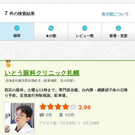
7
件の検索結果
表示順について
標準
★の数
レビュー数
新着・更新
いとう眼科クリニック札幌
北海道札幌市西区西町北（発寒南駅、宮の沢駅）
西区の眼科。土曜も12時まで。専門医在籍。白内障・網膜硝子体の日帰
り手術。近視進行抑制相談。駐車場。
3.96
0件
42件
アクセス数 7月:
1,021
| 6月:
1,010