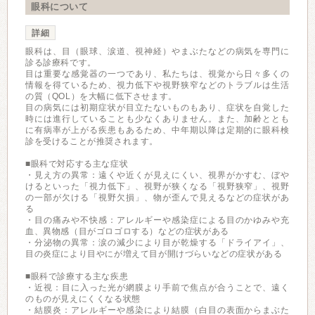
眼科について
詳細
眼科は、目（眼球、涙道、視神経）やまぶたなどの病気を専門に
診る診療科です。
目は重要な感覚器の一つであり、私たちは、視覚から日々多くの
情報を得ているため、視力低下や視野狭窄などのトラブルは生活
の質（QOL）を大幅に低下させます。
目の病気には初期症状が目立たないものもあり、症状を自覚した
時には進行していることも少なくありません。また、加齢ととも
に有病率が上がる疾患もあるため、中年期以降は定期的に眼科検
診を受けることが推奨されます。
■眼科で対応する主な症状
・見え方の異常：遠くや近くが見えにくい、視界がかすむ、ぼや
けるといった「視力低下」、視野が狭くなる「視野狭窄」、視野
の一部が欠ける「視野欠損」、物が歪んで見えるなどの症状があ
る
・目の痛みや不快感：アレルギーや感染症による目のかゆみや充
血、異物感（目がゴロゴロする）などの症状がある
・分泌物の異常：涙の減少により目が乾燥する「ドライアイ」、
目の炎症により目やにが増えて目が開けづらいなどの症状がある
■眼科で診療する主な疾患
・近視：目に入った光が網膜より手前で焦点が合うことで、遠く
のものが見えにくくなる状態
・結膜炎：アレルギーや感染により結膜（白目の表面からまぶた