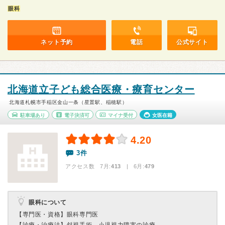
眼科
ネット予約
電話
公式サイト
北海道立子ども総合医療・療育センター
北海道札幌市手稲区金山一条（星置駅、稲穂駅）
駐車場あり
電子決済可
マイナ受付
女医在籍
4.20
3件
アクセス数 7月:
413
| 6月:
479
眼科について
【専門医・資格】
眼科専門医