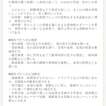
の裏側を覆う粘膜）に炎症が起こり、かゆみや充血、目やにを伴
う
・ものもらい：細菌感染などで炎症が起こり、まぶたの縁や内側
にしこりができたり、赤く腫れたりする
・白内障：加齢などの原因でレンズの役割をする水晶体が白く濁
り、視界がかすむ
・緑内障：目から入った情報を脳に伝える視神経がダメージを受
け、視野が徐々に狭くなる疾患で、眼圧上昇が主な危険因子の一
つである
■眼科で行う主な検査
・視力検査：目の見る力を測定し、視力低下の有無を調べる
・屈折検査：目の屈折状態を調べ、近視や遠視、乱視の程度を数
値化する
・眼圧検査：目に空気をあてて眼球内部の圧力を測定し、緑内障
の診断などに用いる
・眼底検査：目の奥の網膜や視神経を観察し、血管の状態などを
調べる
■眼科で行う主な治療法
・薬物療法：結膜炎やものもらい、ドライアイなどの症状に合わ
せ、点眼薬や内服薬を処方する
・視力矯正：近視や遠視、老眼などに対し、眼鏡やコンタクトレ
ンズを用いて適切な視力に矯正する
・外科手術：白内障で濁った水晶体を交換する手術や、緑内障の
進行を抑えるレーザー治療、裸眼視力を回復させるレーシック治
療などがある