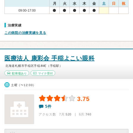
月
火
水
木
金
土
日
祝
09:00-17:00
治療実績
この病院の治療実績を見る
医療法人 康彩会 手稲よこい眼科
北海道札幌市手稲区手稲本町（手稲駅）
駐車場あり
マイナ受付
土曜（〜12:00）
3.75
5件
アクセス数 7月:
520
| 6月:
740