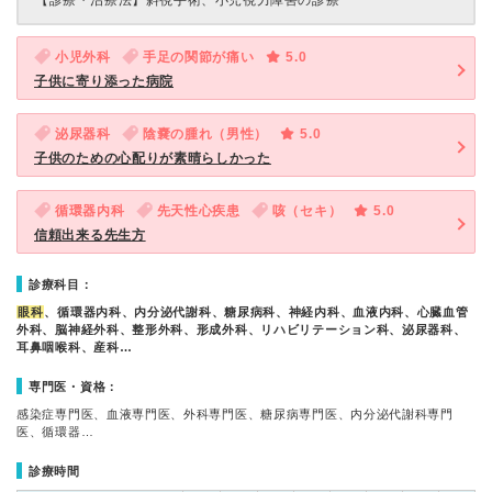
【診療・治療法】
斜視手術、小児視力障害の診療
小児外科
手足の関節が痛い
5.0
子供に寄り添った病院
泌尿器科
陰嚢の腫れ（男性）
5.0
子供のための心配りが素晴らしかった
循環器内科
先天性心疾患
咳（セキ）
5.0
信頼出来る先生方
診療科目：
眼科
、循環器内科、内分泌代謝科、糖尿病科、神経内科、血液内科、心臓血管
外科、脳神経外科、整形外科、形成外科、リハビリテーション科、泌尿器科、
耳鼻咽喉科、産科…
専門医・資格：
感染症専門医、血液専門医、外科専門医、糖尿病専門医、内分泌代謝科専門
医、循環器…
診療時間