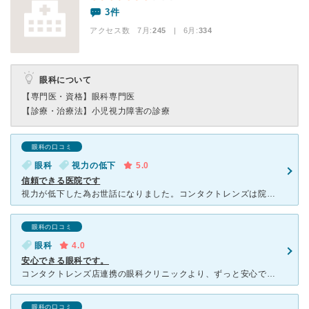
3件
アクセス数 7月:
245
| 6月:
334
眼科について
【専門医・資格】
眼科専門医
【診療・治療法】
小児視力障害の診療
眼科の口コミ
眼科
視力の低下
5.0
信頼できる医院です
視力が低下した為お世話になりました。コンタクトレンズは院外処方をしていないとのことで、眼鏡を処方していただきました。ネットの口コミで先生の印象が冷たい、怖いといった意見をみかけたのでドキドキしながら受
眼科の口コミ
眼科
4.0
安心できる眼科です。
コンタクトレンズ店連携の眼科クリニックより、ずっと安心で信頼できます。先生も自分が納得するまで検査指示出す先生ですが、検査の方も資格を持った方で、しっかり丁寧に検査してくれます。 私はなかなか合
眼科の口コミ