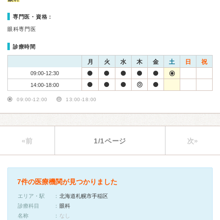
専門医・資格：
眼科専門医
診療時間
月
火
水
木
金
土
日
祝
09:00-12:30
14:00-18:00
09:00-12:00
13:00-18:00
«前
1/1ページ
次»
7件の医療機関が見つかりました
エリア・駅
北海道札幌市手稲区
診療科目
眼科
名称
なし