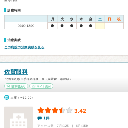
症専門医…
診療時間
月
火
水
木
金
土
日
祝
09:00-12:00
治療実績
この病院の治療実績を見る
佐賀眼科
北海道札幌市手稲区稲穂二条（星置駅、稲穂駅）
駐車場あり
マイナ受付
土曜（〜12:00）
3.42
1件
アクセス数 7月:
125
| 6月:
159