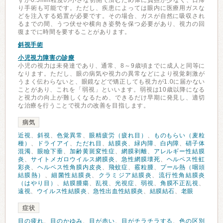
ずか0.5mm程度の小さな切開で済むため体に負担が少なく、日帰
り手術も可能です。ただし、疾患によっては眼内に医療用ガスな
どを注入する処置が必要です。その場合、ガスが自然に吸収され
るまでの間、うつ伏せや横向き姿勢を保つ必要があり、視力の回
復までに時間を要することがあります。
斜視手術
小児視力障害の診療
小児の視力は未発達であり、通常、8～9歳頃までに成人と同等に
なります。ただし、眼の病気や視力の異常などにより視覚刺激が
うまく伝わらないと、眼鏡などで矯正しても視力が1.0に届かない
ことがあり、これを「弱視」といいます。弱視は10歳以降になる
と視力の向上が難しくなるため、できるだけ早期に発見し、適切
な治療を行うことで視力の改善を目指します。
病気
近視
、
斜視
、
色覚異常
、
眼精疲労（疲れ目）
、
ものもらい（麦粒
種）
、
ドライアイ
、
ただれ目
、
結膜炎
、
緑内障
、
白内障
、
硝子体
混濁
、
眼瞼下垂
、
加齢黄斑変性症
、
網膜剥離
、
アレルギー性結膜
炎
、
サイトメガロウイルス網膜炎
、
急性網膜壊死
、
ヘルペス性虹
彩炎
、
ヘルペス性角膜内皮炎
、
飛蚊症
、
霰粒腫
、
プール熱（咽頭
結膜熱）
、
細菌性結膜炎
、
クラミジア結膜炎
、
流行性角結膜炎
（はやり目）
、
結膜腫瘍
、
乱視
、
光視症
、
弱視
、
角膜不正乱視
、
遠視
、
ウイルス性結膜炎
、
急性出血性結膜炎
、
結膜結石
、
老眼
症状
目の疲れ
、
目のかゆみ
、
目が赤い
、
目がチラチラする
、
色の区別