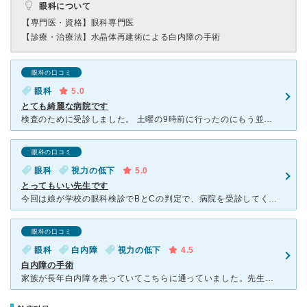
眼科について
【専門医・資格】
眼科専門医
【診療・治療法】
水晶体再建術による白内障の手術
眼科の口コミ
眼科
5.0
とても綺麗な病院です
検査のために受診しました。 土曜の9時前に行ったのにもう並んでて驚きました。それだけ人気がある先生なのだと感じました。 院内はとても綺麗で入りやすい病院です。待合室も広くて沢山椅子があります。
眼科の口コミ
眼科
視力の低下
5.0
とってもいい先生です
今回は娘が学校の眼科検診でBとCの判定で、病院を受診してくださいというプリントをもらって帰ってきたので、受診しました。 今まで、近隣でいい眼科がなくて、今回初めてこちらを受診しました。 夕方行った
眼科の口コミ
眼科
白内障
視力の低下
4.5
白内障の手術
家族が長年白内障を患っていてこちらに通っていました。先生と相談して手術することにしました。日帰り手術ができるとのことで付き添いました。事前の手術について丁寧に説明していただきました。手術中は看護師さん