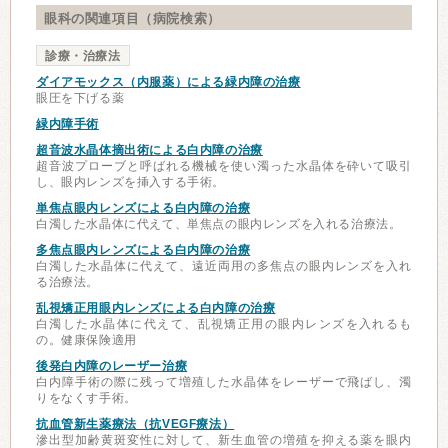
眼科の関連項目（病院検索）
診療・治療法
ダイアモックス（内服薬）による緑内障の治療
眼圧を下げる薬
緑内障手術
超音波水晶体摘出術による白内障の治療
超音波プローブと呼ばれる機械を使い濁った水晶体を砕いて吸引
し、眼内レンズを挿入する手術。
単焦点眼内レンズによる白内障の治療
白濁した水晶体に代えて、単焦点の眼内レンズを入れる治療法。
多焦点眼内レンズによる白内障の治療
白濁した水晶体に代えて、遠近両用の多焦点の眼内レンズを入れ
る治療法。
乱視矯正用眼内レンズによる白内障の治療
白濁した水晶体に代えて、乱視矯正用の眼内レンズを入れるも
の。健康保険適用
後発白内障のレーザー治療
白内障手術の際に残って増殖した水晶体をレーザーで飛ばし、濁
りをなくす手術。
抗血管新生薬療法（抗VEGF療法）
滲出型加齢黄斑変性に対して、新生血管の増殖を抑える薬を眼内