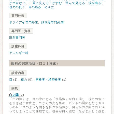
がつかない
、
二重に見える・かすむ
、
歪んで見える
、
涙が出る
、
視力の低下
、
目の痛み
、
めやに
専門外来
ドライアイ専門外来
、
緑内障専門外来
専門医・資格
眼科専門医
診療科目
アレルギー科
眼科の関連項目（口コミ検索）
診療内容
目
(1)、
視力
(0)、
再検査・精密検査
(1)
病気
白内障
(2)
「白内障」は、目の中にある「水晶体」が白く濁り、視力の低下
を引き起こす疾患。外からの光を集め、ピントの調節を行うカメ
ラのレンズのような働きを持つ水晶体が、何らかの原因で白く濁
ってしまうことで発症する。視界が白く霞む・光がまぶしく感じ