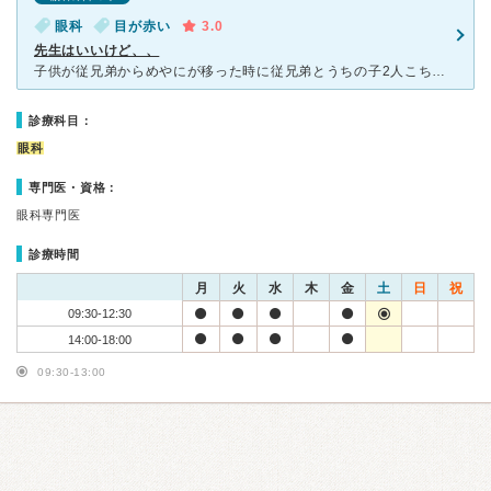
眼科
目が赤い
3.0
先生はいいけど、、
子供が従兄弟からめやにが移った時に従兄弟とうちの子2人こちらにかかりました、2歳とか1歳とかの時でした、初診でした、信じられないくらいの対応の悪さでとても嫌な気持ちになりながらも大人しく待っていました
診療科目：
眼科
専門医・資格：
眼科専門医
診療時間
月
火
水
木
金
土
日
祝
09:30-12:30
14:00-18:00
09:30-13:00