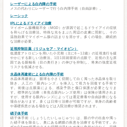
レーザーによる白内障の手術
メスの代わりにレーザーで行う白内障手術（自由診療）。
レーシック
IPLによるドライアイ治療
マイボーム腺機能不全（MGD）が原因で起こるドライアイの症状
を和らげる治療法。特殊な光をまぶた周辺の皮膚に照射し、その
温熱効果でマイボーム腺の詰まりを溶かす。多くの場合、継続的
な治療が必要。
近視抑制目薬（リジュセア・マイオピン）
低濃度アトロピンを用いた小児期（主に6～12歳）の近視進行を緩
やかにする新しい治療法。1日1回就寝前の点眼で、近視の主な原
因である眼軸長（目の奥行き）の伸びを抑制し、将来の強度近視
リスクを低減させる。
水晶体再建術による白内障の手術
水晶体再建術は、眼球を小さく切開して白く濁った水晶体を取り
除き、人工の「眼内レンズ」を挿入して視力を回復する手術で
す。術後は点眼薬による、感染予防と傷口保護が必要となりま
す。標準的な治療（単焦点眼内レンズ使用）は保険が適用されま
すが、使用する眼内レンズによっては選定療養や自由診療になる
場合があります。多くは日帰り治療が可能ですが、単身の高齢者
や基礎疾患がある場合などは入院治療が推奨されます。
硝子体手術
硝子体手術（しょうしたいしゅじゅつ）は、眼の中の出血や濁っ
た硝子体を除去し、奥にある網膜の疾患を治療する手術です。わ