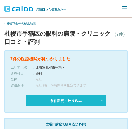
« 札幌市全体の検索結果
札幌市手稲区の眼科の病院・クリニック
（7件）
口コミ・評判
7件の医療機関が見つかりました
エリア・駅
北海道札幌市手稲区
診療科目
眼科
名称
なし
詳細条件
なし (曜日や時間帯を指定できます)
条件変更・絞り込み
土曜日診療で絞り込む (5件)