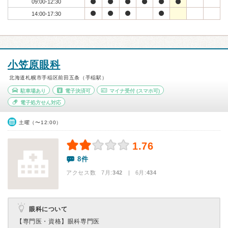
09:00-12:30
14:00-17:30
小笠原眼科
北海道札幌市手稲区前田五条（手稲駅）
駐車場あり
電子決済可
マイナ受付
(スマホ可)
電子処方せん対応
土曜（〜12:00）
1.76
8件
アクセス数 7月:
342
| 6月:
434
眼科について
【専門医・資格】
眼科専門医