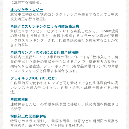
に注射する治療法。
オルソケラトロジー
就寝中に特殊な形状のコンタクトレンズを装着することで日中の
視力矯正を行う治療法
角膜クロスリンキングによる円錐角膜治療
角膜にリボフラビン（ビタミンB2）を点眼しながら、365nm波長
の紫外線を照射すると、角膜を構成するコラーゲン繊維が架橋
（クロスリンキング）され、円錐角膜の進行を抑制することがで
きる治療法。
角膜内リング（ICRS)による円錐角膜治療
角膜内に直径5～７ミリ半月状の薄いプレートを2枚挿入して、角
膜の突出した部分の形状を平らにすることで、矯正視力の改善が
期待できる治療法。フェイキックIOL(有水晶体眼内レンズ)や角膜
クロスリンキングと併用する場合もある。
フェイキックIOL（ICLなど）
白内障治療で使われるレンズと同じ素材でできた生体適合性の高
いレンズを眼の中に挿入し、近視・遠視・乱視を矯正する治療
法。
羊膜移植術
凍結保存したヒトの羊膜を眼表面に移植し、眼の表面を再生させ
る治療。
前眼部三次元画像解析
特殊なカメラで撮影し、角膜や隅角、虹彩などの断層面の観察や
立体構造、光学的特性などを解析する検査法。