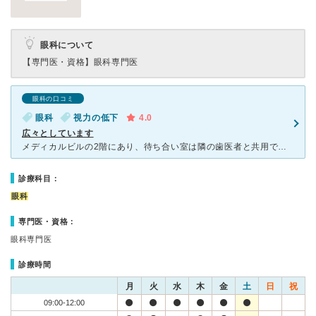
眼科について
【専門医・資格】
眼科専門医
眼科の口コミ
眼科
視力の低下
4.0
広々としています
メディカルビルの2階にあり、待ち合い室は隣の歯医者と共用でしたがとても広いです。 受付の方はかわいらしくてニコニコと感じが良かったです。 患者さんはたくさんいるようでしたが、そんなに待たされず診察
診療科目：
眼科
専門医・資格：
眼科専門医
診療時間
月
火
水
木
金
土
日
祝
09:00-12:00