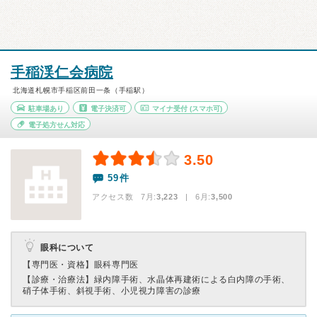
手稲渓仁会病院
北海道札幌市手稲区前田一条（手稲駅）
駐車場あり
電子決済可
マイナ受付
(スマホ可)
電子処方せん対応
3.50
59件
アクセス数 7月:
3,223
| 6月:
3,500
眼科について
【専門医・資格】
眼科専門医
【診療・治療法】
緑内障手術、水晶体再建術による白内障の手術、
硝子体手術、斜視手術、小児視力障害の診療