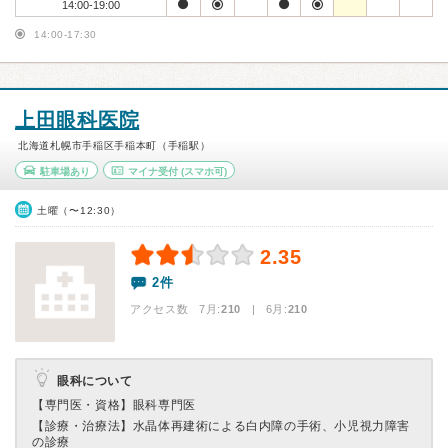
14:00-19:00
14:00-17:30
上田眼科医院
北海道札幌市手稲区手稲本町（手稲駅）
駐車場あり
マイナ受付
(スマホ可)
土曜（〜12:30）
2.35
2件
アクセス数 7月:
210
| 6月:
210
眼科について
【専門医・資格】
眼科専門医
【診療・治療法】
水晶体再建術による白内障の手術、小児視力障害
の診療