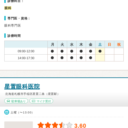
診療科目：
眼科
専門医・資格：
眼科専門医
診療時間
月
火
水
木
金
土
日
祝
09:00-12:00
14:00-17:30
星置眼科医院
北海道札幌市手稲区星置二条（星置駅）
駐車場あり
マイナ受付
土曜（〜13:00）
3.60