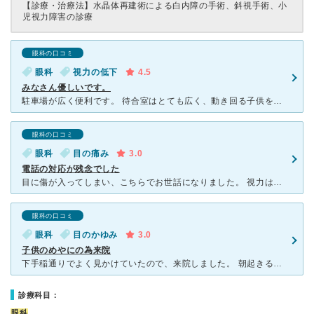
【診療・治療法】
水晶体再建術による白内障の手術、斜視手術、小
児視力障害の診療
眼科の口コミ
眼科
視力の低下
4.5
みなさん優しいです。
駐車場が広く便利です。 待合室はとても広く、動き回る子供を連れてでしたが、窮屈な思いもすることなく、待っていられました。 受付の方は、丁寧で優しいです。 看護師さんも優しいです。 ３歳児の視力
眼科の口コミ
眼科
目の痛み
3.0
電話の対応が残念でした
目に傷が入ってしまい、こちらでお世話になりました。 視力はいいので、普段眼科などはまったく縁がなく。大きな看板が出ていたのを思い出し、こちらに行きました。 病院がしまる時間に着けるか微妙だ
眼科の口コミ
眼科
目のかゆみ
3.0
子供のめやにの為来院
下手稲通りでよく見かけていたので、来院しました。 朝起きると子供の目がめやにで開かない状態でした。 ぬれたタオルで拭いてようやく目が開くような感じでした。 来院すると思った以上に空いていて驚
診療科目：
眼科