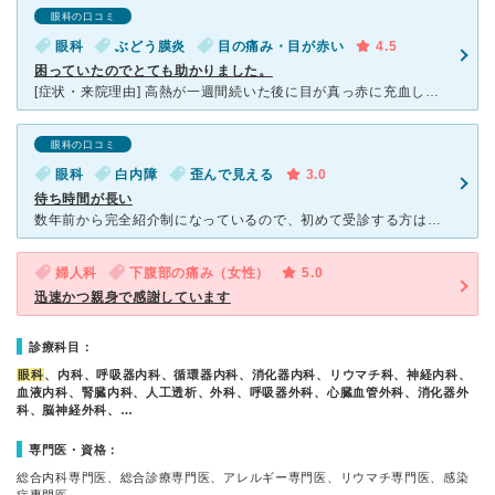
眼科の口コミ
眼科
ぶどう膜炎
目の痛み・目が赤い
4.5
困っていたのでとても助かりました。
[症状・来院理由] 高熱が一週間続いた後に目が真っ赤に充血し痛みがあり、他の眼科で診察結果はただの結膜炎...。しかしその後2週間たっても治らないので違う眼科でみてもうとやはり結膜炎ではなくもっと重
眼科の口コミ
眼科
白内障
歪んで見える
3.0
待ち時間が長い
数年前から完全紹介制になっているので、初めて受診する方は他院からの紹介状がないと診ていただけません。 病院に行っても、近くのクリニックを紹介されるだけです。 祖母の白内障手術のため眼科に受診し
婦人科
下腹部の痛み（女性）
5.0
迅速かつ親身で感謝しています
診療科目：
眼科
、内科、呼吸器内科、循環器内科、消化器内科、リウマチ科、神経内科、
血液内科、腎臓内科、人工透析、外科、呼吸器外科、心臓血管外科、消化器外
科、脳神経外科、…
専門医・資格：
総合内科専門医、総合診療専門医、アレルギー専門医、リウマチ専門医、感染