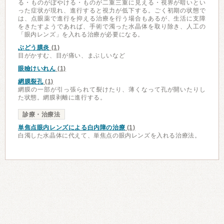
る・ものがぼやける・ものが二重三重に見える・視界が暗いとい
った症状が現れ、進行すると視力が低下する。ごく初期の状態で
は、点眼薬で進行を抑える治療を行う場合もあるが、生活に支障
をきたすようであれば、手術で濁った水晶体を取り除き、人工の
「眼内レンズ」を入れる治療が必要になる。
ぶどう膜炎
(1)
目がかすむ、目が痛い、まぶしいなど
眼瞼けいれん
(1)
網膜裂孔
(1)
網膜の一部が引っ張られて裂けたり、薄くなって孔が開いたりし
た状態。網膜剥離に進行する。
診療・治療法
単焦点眼内レンズによる白内障の治療
(1)
白濁した水晶体に代えて、単焦点の眼内レンズを入れる治療法。