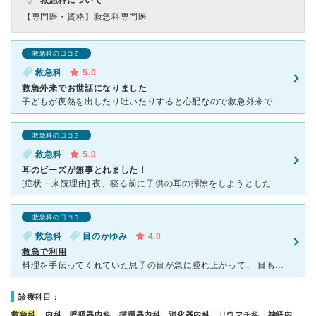
救急科について
【専門医・資格】
救急科専門医
救急科の口コミ
救急科
5.0
救急外来でお世話になりました
子どもが夜熱を出したり吐いたりすると心配なので救急外来で何度か診察してもらった事があります。 一度脱水になりかけていたため点滴している時に小児科の先生も診てくれたりと安心です。 看護師さん、受付の
救急科の口コミ
救急科
5.0
耳のビーズが無事とれました！
[症状・来院理由] 夜、寝る前に子供の耳の掃除をしようとしたところ、すっぽりハマっているビーズを発見。 昼間、入れてしまったみたいで、痛くはないというけど、次の日までそのままにしていくのが不安で、
救急科の口コミ
救急科
目のかゆみ
4.0
救急で利用
料理を手伝ってくれていた息子の目が急に腫れ上がって、 目も開けられないぐらいになってしまい、すぐにかかりつけの個人の小児科に連絡したら、悪化するかもしれないので救急に行ったほうがいいと言われ、渓仁会
診療科目：
救急科
、内科、呼吸器内科、循環器内科、消化器内科、リウマチ科、神経内