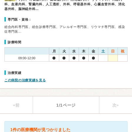
科、血液内科、腎臓内科、人工透析、外科、呼吸器外科、心臓血管外科、消化
器外科、脳神経外科…
専門医・資格：
総合内科専門医、総合診療専門医、アレルギー専門医、リウマチ専門医、感染
症専門医…
診療時間
月
火
水
木
金
土
日
祝
09:00-12:00
治療実績
この病院の治療実績を見る
«前
1/1ページ
次»
1件の医療機関が見つかりました