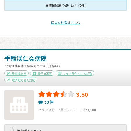
日曜日診療で絞り込む (0件)
口コミ検索はこちら
手稲渓仁会病院
北海道札幌市手稲区前田一条（手稲駅）
駐車場あり
電子決済可
マイナ受付
(スマホ可)
電子処方せん対応
3.50
59件
アクセス数 7月:
3,223
| 6月:
3,500