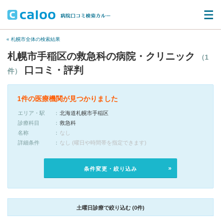
« 札幌市全体の検索結果
札幌市手稲区の救急科の病院・クリニック
（1
口コミ・評判
件）
1件の医療機関が見つかりました
エリア・駅
北海道札幌市手稲区
診療科目
救急科
名称
なし
詳細条件
なし (曜日や時間帯を指定できます)
条件変更・絞り込み
土曜日診療で絞り込む (0件)