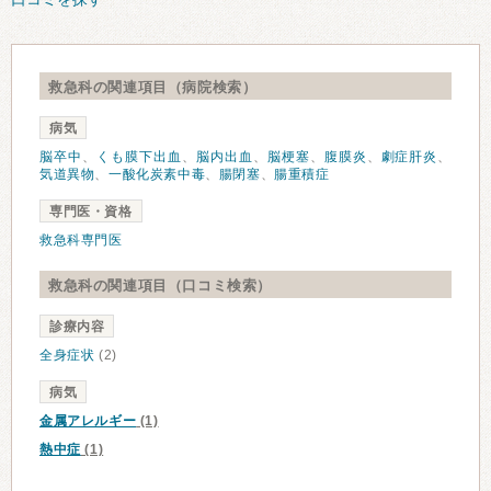
救急科の関連項目（病院検索）
病気
脳卒中
、
くも膜下出血
、
脳内出血
、
脳梗塞
、
腹膜炎
、
劇症肝炎
、
気道異物
、
一酸化炭素中毒
、
腸閉塞
、
腸重積症
専門医・資格
救急科専門医
救急科の関連項目（口コミ検索）
診療内容
全身症状
(2)
病気
金属アレルギー
(1)
熱中症
(1)